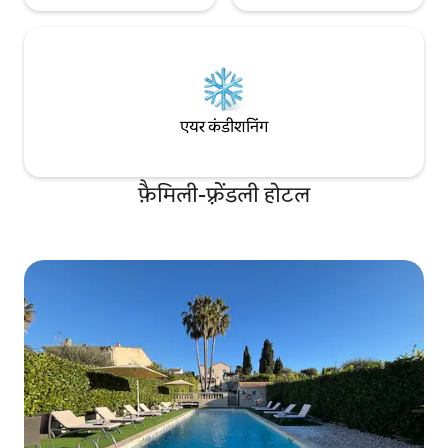
एयर कंडीशनिंग
फ़ैमिली-फ़्रेंडली होटल