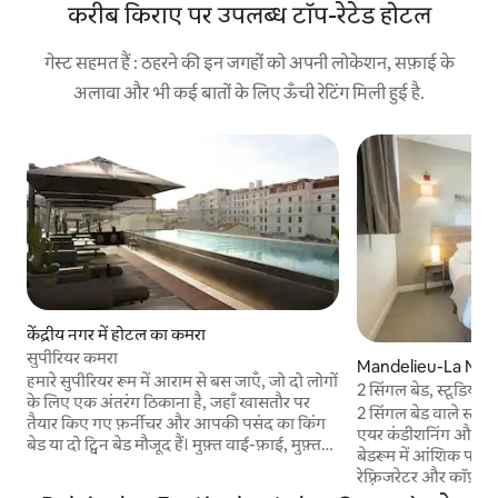
करीब किराए पर उपलब्ध टॉप-रेटेड होटल
गेस्ट सहमत हैं : ठहरने की इन जगहों को अपनी लोकेशन, सफ़ाई के
अलावा और भी कई बातों के लिए ऊँची रेटिंग मिली हुई है.
केंद्रीय नगर में होटल का कमरा
सुपीरियर कमरा
Mandelieu-La Napou
हमारे सुपीरियर रूम में आराम से बस जाएँ, जो दो लोगों
का कमरा
2 सिंगल बेड, स्टूडियो
के लिए एक अंतरंग ठिकाना है, जहाँ खासतौर पर
2 सिंगल बेड वाले स्टूडि
तैयार किए गए फ़र्नीचर और आपकी पसंद का किंग
एयर कंडीशनिंग और अत
बेड या दो ट्विन बेड मौजूद हैं। मुफ़्त वाई-फ़ाई, मुफ़्त
बेडरूम में आंशिक पार्टि
नॉन-एल्कोहलिक मिनीबार और शॉवर या टब वाले
रेफ़्रिजरेटर और कॉफ़ी
ओपन-प्लान बाथरूम में Terre de Mars बाथ
प्लाज़्मा टीवी के सा