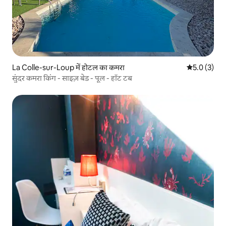
La Colle-sur-Loup में होटल का कमरा
औसत रेटिंग 5 म
5.0 (3)
सुंदर कमरा किंग - साइज़ बेड - पूल - हॉट टब