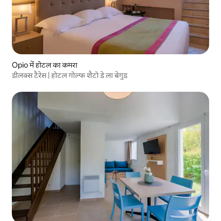
Opio में होटल का कमरा
डीलक्स टैरेस | होटल गोल्फ शैटो डे ला बेगुड