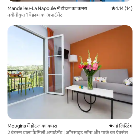
Mandelieu-La Napoule में होटल का कमरा
औसत रेटिंग 5 में
4.14 (14)
नवीनीकृत 1 बेडरूम का अपार्टमेंट
Mougins में होटल का कमरा
ठहरने की नई जग
नई लिस्टिंग
2 बेडरूम वाला फ़ैमिली अपार्टमेंट | ऑनसाइट सॉना और पार्क का ऐक्सेस