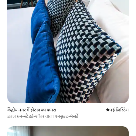
केंद्रीय नगर में होटल का कमरा
ठहरने की नई जग
नई लिस्टिंग
डबल रूम-स्टैंडर्ड-शॉवर वाला एनसुइट-मंसर्डे