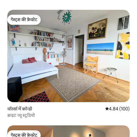
गेस्ट्स की फ़ेवरेट
गेस्ट्स की फ़ेवरेट
वॉरसॉ में कॉन्डो
औसत रेटिंग 5 में स
4.84 (100)
ब्राइट व्यू स्टूडियो
गेस्ट्स की फ़ेवरेट