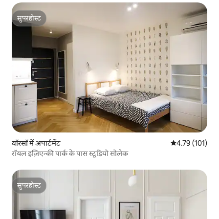
सुपरहोस्ट
सुपरहोस्ट
वॉरसॉ में अपार्टमेंट
औसत रेटिंग 5 में स
4.79 (101)
रॉयल इज़िएन्की पार्क के पास स्टूडियो सोलेक
सुपरहोस्ट
सुपरहोस्ट