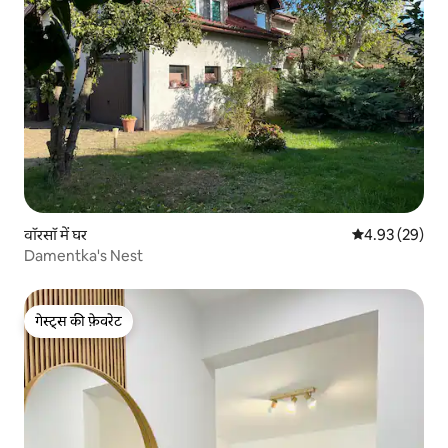
वॉरसॉ में घर
औसत रेटिंग 5 में 
4.93 (29)
Damentka's Nest
गेस्ट्स की फ़ेवरेट
गेस्ट्स की फ़ेवरेट