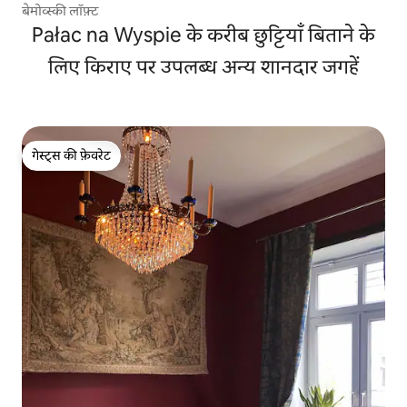
बेमोव्स्की लॉफ़्ट
Pałac na Wyspie के करीब छुट्टियाँ बिताने के
लिए किराए पर उपलब्ध अन्य शानदार जगहें
गेस्ट्स की फ़ेवरेट
गेस्ट्स की फ़ेवरेट