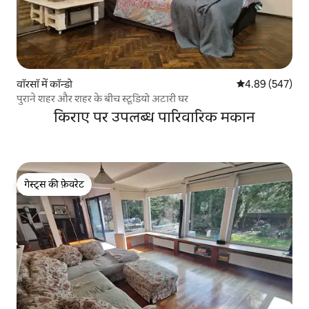
वॉरसॉ में कॉन्डो
औसत रेटिंग 5 में स
4.89 (547)
पुराने शहर और शहर के बीच स्टूडियो अटारी घर
किराए पर उपलब्ध पारिवारिक मकान
गेस्ट्स की फ़ेवरेट
गेस्ट्स की फ़ेवरेट