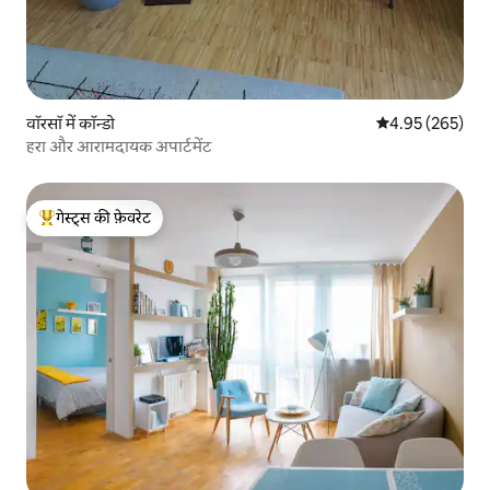
वॉरसॉ में कॉन्डो
औसत रेटिंग 5 में स
4.95 (265)
हरा और आरामदायक अपार्टमेंट
गेस्ट्स की फ़ेवरेट
गेस्ट्स का टॉप फ़ेवरेट