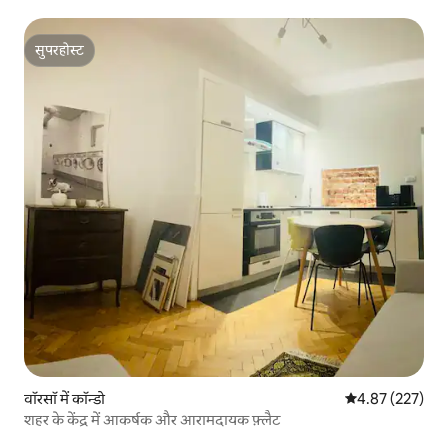
सुपरहोस्ट
सुपरहोस्ट
वॉरसॉ में कॉन्डो
औसत रेटिंग 5 में स
4.87 (227)
शहर के केंद्र में आकर्षक और आरामदायक फ़्लैट