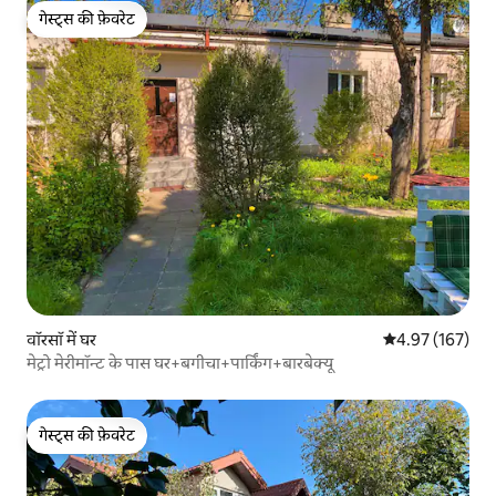
गेस्ट्स की फ़ेवरेट
गेस्ट्स की फ़ेवरेट
वॉरसॉ में घर
औसत रेटिंग 5 में स
4.97 (167)
मेट्रो मेरीमॉन्ट के पास घर+बगीचा+पार्किंग+बारबेक्यू
गेस्ट्स की फ़ेवरेट
गेस्ट्स की फ़ेवरेट