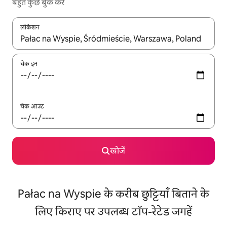
बहुत कुछ बुक करें
लोकेशन
नतीजों के उपलब्ध होने पर, अप और डाउन 'ऐरो की' का इस्तेमाल करके नेविगेट करें
चेक इन
चेक आउट
खोजें
Pałac na Wyspie के करीब छुट्टियाँ बिताने के
लिए किराए पर उपलब्ध टॉप-रेटेड जगहें