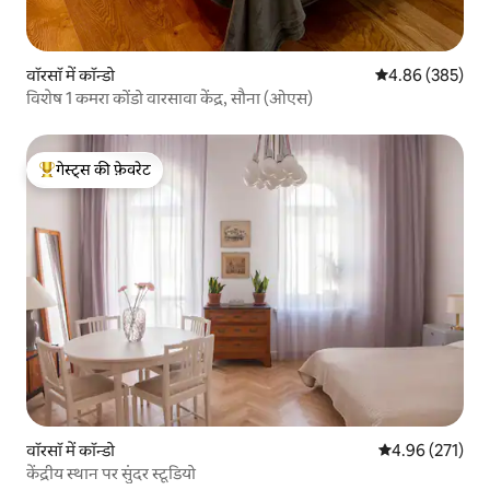
वॉरसॉ में कॉन्डो
औसत रेटिंग 5 में स
4.86 (385)
विशेष 1 कमरा कोंडो वारसावा केंद्र, सौना (ओएस)
गेस्ट्स की फ़ेवरेट
गेस्ट्स का टॉप फ़ेवरेट
वॉरसॉ में कॉन्डो
औसत रेटिंग 5 में स
4.96 (271)
केंद्रीय स्थान पर सुंदर स्टूडियो