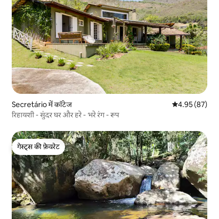
Secretário में कॉटेज
औसत रेटिंग 5 में 
4.95 (87)
रिहायशी - सुंदर घर और हरे - भरे रंग - रूप
गेस्ट्स की फ़ेवरेट
गेस्ट्स की फ़ेवरेट