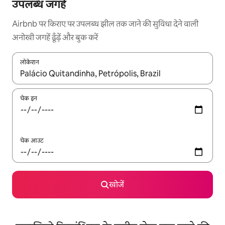
उपलब्ध जगहें
Airbnb पर किराए पर उपलब्ध झील तक जाने की सुविधा देने वाली
अनोखी जगहें ढूँढ़ें और बुक करें
लोकेशन
नतीजों के उपलब्ध होने पर, अप और डाउन 'ऐरो की' का इस्तेमाल करके नेविगेट करें
चेक इन
चेक आउट
खोजें