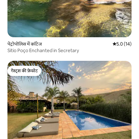
पेट्रोपोलिस में कॉटेज
औसत रेटिंग 5 मे
5.0 (14)
Sitio Poço Enchanted in Secretary
गेस्ट्स की फ़ेवरेट
गेस्ट्स की फ़ेवरेट