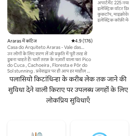
न्यू।
अपार्टमेंट 225 नया। इस
इलेक्ट्रिक वॉटर डिस्पेंस
कुकटॉप, माइक्रोवेव, एय
इलेक्ट्रिक कॉफ़ी मेकर और
मेकर, ब्लेंडर, बर्तन औ
LG 12 किलोग्राम वॉशर-ड्रायर। लि
बेडरूम, जिनमें हैं : 1 क्
Araras में कॉटेज
औसत रेटिंग 5 में से 4.9, 176 समीक्षाएँ
4.9 (176)
हवा वाला एयर कंडीशनर
Casa do Arquiteto Araras - Vale das
और प्रेसिंग बोर्ड। हम 
Videiras
उन लोगों के लिए शरण लें जो प्रकृति में पूरी तरह से
हेयरड्रायर, ब्लैकआउट पर्
डूबना चाहते हैं। चारों तरफ़ के नज़ारों वाला घर। Pico
हैं, ऑर्गेनिक काउच। पू
do Cuca , Cachoeira , Floresta e Pôr do
सुविधा।
Sol stunning . प्रवेशद्वार पर ही आप हर माहौल को
जानने के लिए एक बेकाबू जिज्ञासा महसूस करते हैं।
पलासियो किटांधिन्हा के करीब लेक तक जाने की
ग्राउंड फ़्लोर पर हमारे पास छोटा लेकिन आकर्षक
किचन, खूबसूरत नज़ारों वाले बेडरूम, डॉलहाउस वाले
सुविधा देने वाली किराए पर उपलब्ध जगहों के लिए
बाथरूम और डाइनिंग रूम हैं, जहाँ से एक छोटी सी
लोकप्रिय सुविधाएँ
सीढ़ी पर चढ़ना टीवी रूम में या नीचे लिविंग रूम और
फ़ायरप्लेस तक आता है। कल्पना करें : एक बड़े पत्थर
पर नक्काशीदार चिमनी जलाएँ,जो घर का समर्थन
करता है और एक खूबसूरत जंगल में रियो के बाद
आपके सामने कुछ मीटर की दूरी पर देख रहा है। यहाँ
सब कुछ एक आश्चर्य है, भले ही आप छोड़ना नहीं
चाहते हैं।