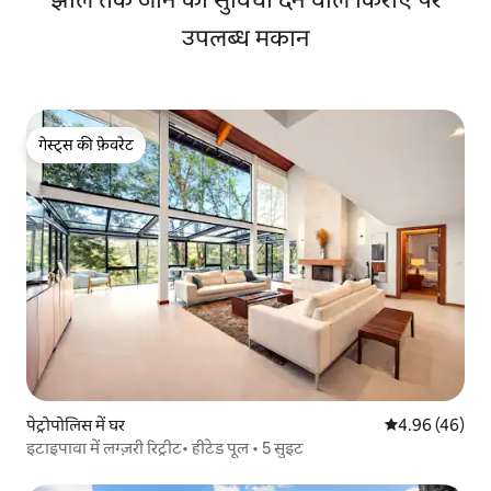
उपलब्ध मकान
गेस्ट्स की फ़ेवरेट
गेस्ट्स की फ़ेवरेट
पेट्रोपोलिस में घर
औसत रेटिंग 5 में 
4.96 (46)
इटाइपावा में लग्ज़री रिट्रीट• हीटेड पूल • 5 सुइट