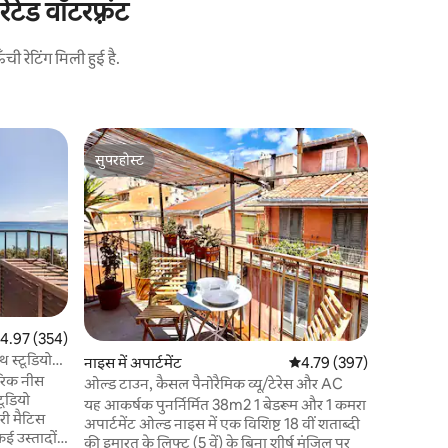
ेड वॉटरफ़्रंट
 रेटिंग मिली हुई है.
नाइस में अपा
सुपरहोस्ट
गेस्ट्स
शानदार T2,
सुपरहोस्ट
गेस्ट्स का
शांति के इस
खोलें और इस
की हवा में 
और पूरी तरह
और अपनी ऊं
एक पूर्व न
तरह से पुनर
से गिलास श
त रेटिंग 5 में से 4.97, 354 समीक्षाएँ
4.97 (354)
की ओर छत 
थ स्टूडियो
नाइस में अपार्टमेंट
औसत रेटिंग 5 में से 4.79, 39
4.79 (397)
कूपन की प्रश
रिक नीस
ओल्ड टाउन, कैसल पैनोरैमिक व्यू/टेरेस और AC
टूडियो
यह आकर्षक पुनर्निर्मित 38m2 1 बेडरूम और 1 कमरा
नरी मैटिस
अपार्टमेंट ओल्ड नाइस में एक विशिष्ट 18 वीं शताब्दी
कई उस्तादों
की इमारत के लिफ्ट (5 वें) के बिना शीर्ष मंजिल पर