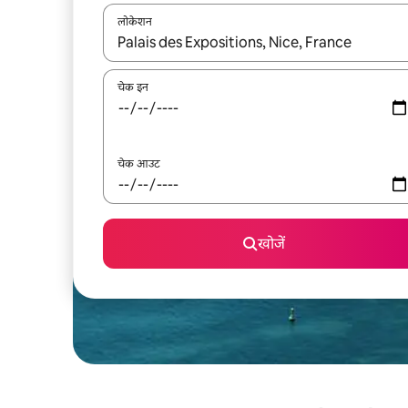
लोकेशन
नतीजों के उपलब्ध होने पर, अप और डाउन 'ऐरो की' का इस्तेमाल 
चेक इन
चेक आउट
खोजें