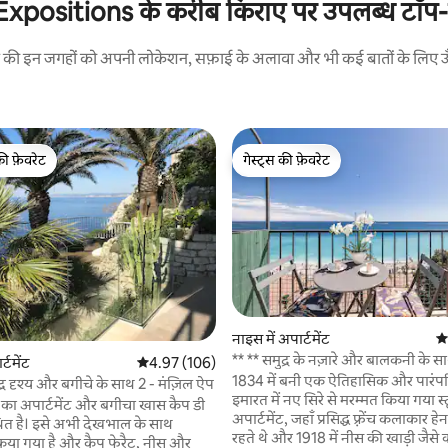
xpositions के करीब किराए पर उपलब्ध टॉप-रेट
रने की इन जगहों को अपनी लोकेशन, सफ़ाई के अलावा और भी कई बातों के लिए ऊँची
की फ़ेवरेट
गेस्ट्स की फ़ेवरेट
टॉप फ़ेवरेट
गेस्ट्स की फ़ेवरेट
नाइस में अपार्टमेंट
औस
** ** समुद्र के नज़ारे और बालकनी के सा
 समीक्षाएँ
्टमेंट
औसत रेटिंग 5 में से 4.97, 106 समीक्षाएँ
4.97 (106)
अपार्टमेंट **
1834 में बनी एक ऐतिहासिक और पारंप
्र दृश्य और बगीचे के साथ 2 - मंज़िल ऐप
इमारत में नए सिरे से मरम्मत किया गया स्
 का अपार्टमेंट और बगीचा खास कैप डी
अपार्टमेंट, जहाँ प्रसिद्ध फ़्रेंच कलाकार हे
ित है। इसे अभी देखभाल के साथ
रहते थे और 1918 में नीस की खाड़ी जैसे 
िया गया है और कैप फेरैट, नीस और