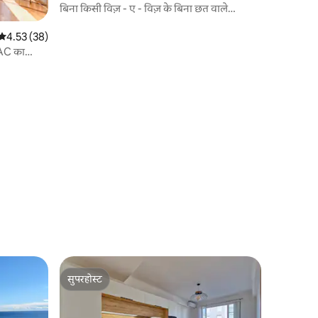
बिना किसी विज़ - ए - विज़ के बिना छत वाले
चमकीले 2 कमरे।
औसत रेटिंग 5 में से 4.53, 38 समीक्षाएँ
4.53 (38)
 AC का
सुपरहोस्ट
सुपरहोस्ट