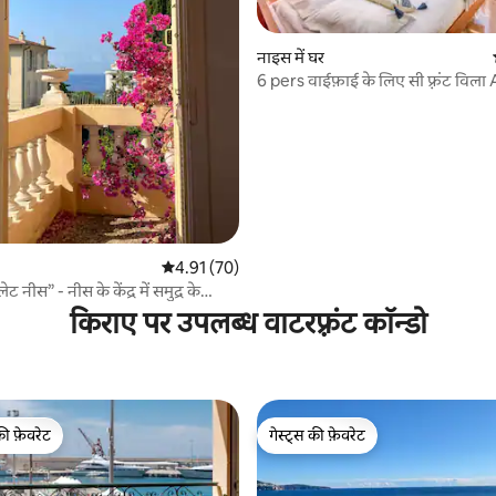
नाइस में घर
6 pers वाईफ़ाई के लिए सी फ़्रंट विला
शानदार नज़ारा
 समीक्षाएँ
औसत रेटिंग 5 में से 4.91, 70 समीक्षाएँ
4.91 (70)
 नीस” - नीस के केंद्र में समुद्र के
किराए पर उपलब्ध वाटरफ़्रंट कॉन्डो
की फ़ेवरेट
गेस्ट्स की फ़ेवरेट
टॉप फ़ेवरेट
गेस्ट्स की फ़ेवरेट