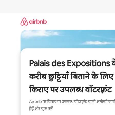
इसे
छोड़कर
सीधा
कॉन्टेंट
पर
जाएँ
Palais des Expositions क
करीब छुट्टियाँ बिताने के लिए
किराए पर उपलब्ध वॉटरफ़्रंट
Airbnb पर किराए पर उपलब्ध वॉटरफ़्रंट वाली अनोखी जगहे
ढूँढ़ें और बुक करें