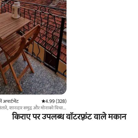
ं अपार्टमेंट
औसत रेटिंग 5 में से 4.99, 328 समीक्षाएँ
4.99 (328)
सितारे, शानदार समुद्र और मोनाको विचारों
किराए पर उपलब्ध वॉटरफ़्रंट वाले मकान