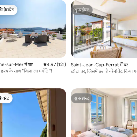
की फ़ेवरेट
सुपरहोस्ट
टॉप फ़ेवरेट
सुपरहोस्ट
 समीक्षाएँ
he-sur-Mer में घर
औसत रेटिंग 5 में से 4.97, 121 समीक्षाएँ
4.97 (121)
Saint-Jean-Cap-Ferrat में घर
 दृश्य के साथ "विला ला मर्मोटे "!
छोटा घर, जिसमें छत है - रेनोवेट किया ग
फ़ेरा
फ़ेवरेट
सुपरहोस्ट
फ़ेवरेट
सुपरहोस्ट