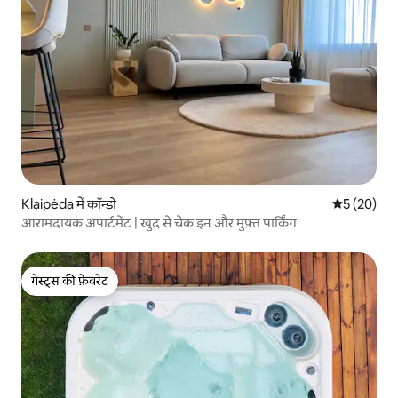
Klaipėda में कॉन्डो
औसत रेटिंग 5 
5 (20)
आरामदायक अपार्टमेंट | खुद से चेक इन और मुफ़्त पार्किंग
गेस्ट्स की फ़ेवरेट
गेस्ट्स की फ़ेवरेट