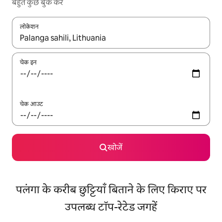
बहुत कुछ बुक करें
लोकेशन
नतीजों के उपलब्ध होने पर, अप और डाउन 'ऐरो की' का इस्तेमाल करके नेविगेट करें
चेक इन
चेक आउट
खोजें
पलंगा के करीब छुट्टियाँ बिताने के लिए किराए पर
उपलब्ध टॉप-रेटेड जगहें