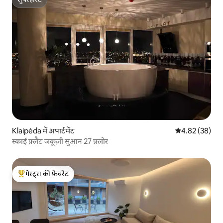
सुपरहोस्ट
Klaipėda में अपार्टमेंट
औसत रेटिंग 5 में 
4.82 (38)
स्काई फ़्लैट जकूज़ी सुआन 27 फ़्लोर
गेस्ट्स की फ़ेवरेट
गेस्ट्स का टॉप फ़ेवरेट