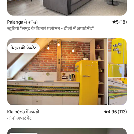
Palanga में कॉन्डो
औसत रेटिंग 5 
5 (18)
स्टूडियो "समुद्र के किनारे प्रलोभन - टीलों में अपार्टमेंट"
गेस्ट्स की फ़ेवरेट
गेस्ट्स की फ़ेवरेट
Klaipėda में कॉन्डो
औसत रेटिंग 5 में स
4.96 (113)
जोनो अपार्टमेंट