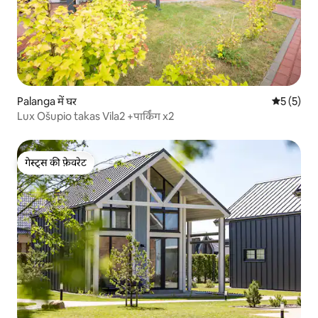
Palanga में घर
औसत रेटिंग 5
5 (5)
Lux Ošupio takas Vila2 +पार्किंग x2
गेस्ट्स की फ़ेवरेट
गेस्ट्स की फ़ेवरेट