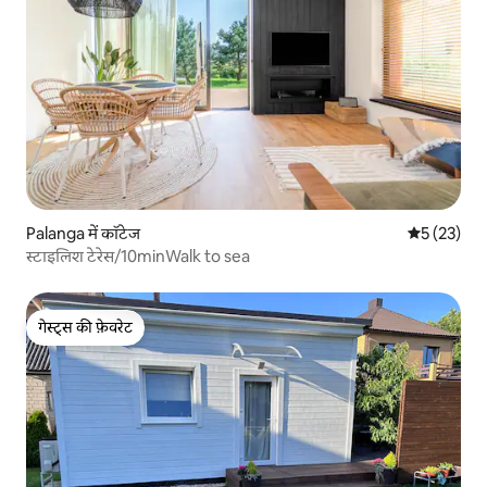
Palanga में कॉटेज
औसत रेटिंग 5 
5 (23)
स्टाइलिश टेरेस/10minWalk to sea
गेस्ट्स की फ़ेवरेट
गेस्ट्स की फ़ेवरेट