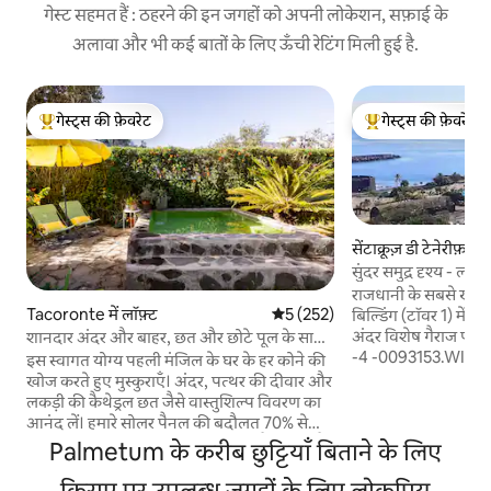
गेस्ट सहमत हैं : ठहरने की इन जगहों को अपनी लोकेशन, सफ़ाई के
अलावा और भी कई बातों के लिए ऊँची रेटिंग मिली हुई है.
गेस्ट्स की फ़ेवरेट
गेस्ट्स की फ़ेवरेट
गेस्ट्स का टॉप फ़ेवरेट
गेस्ट्स का टॉप फ़ेवरेट
सेंटाक्रूज़ डी टेनेरीफ़ा में
सुंदर समुद्र दृश्य - लक
राजधानी के सबसे खास
Tacoronte में लॉफ़्ट
औसत रेटिंग 5 में से 5, 252 समीक्षाएँ
5 (252)
बिल्डिंग (टॉवर 1) में सी
अंदर विशेष गैराज प्लाज़ा शामिल
शानदार अंदर और बाहर, छत और छोटे पूल के साथ
-4 -0093153.WIFI नि
पेंटहाउस
इस स्वागत योग्य पहली मंजिल के घर के हर कोने की
इंटरचेंज के साथ पूरी त
खोज करते हुए मुस्कुराएँ। अंदर, पत्थर की दीवार और
छुट्टी या काम के लिए ब
लकड़ी की कैथेड्रल छत जैसे वास्तुशिल्प विवरण का
Parque Marítimo 5 म
आनंद लें। हमारे सोलर पैनल की बदौलत 70% से
वाईफ़ाई की सुविधा देन
ज़्यादा बिजली की खपत खुद - ब - खुद पैदा होती है।
Palmetum के करीब छुट्टियाँ बिताने के लिए
जगह। 24 घंटे की सुरक्ष
इको - फ़्रेंडली घर :) फिर बाहर के नज़ारे और पीछे के
मॉल से 2 मिनट की पैदल
आँगन के लिए बालकनी के बाहर जाएँ, चिल आउट
किराए पर उपलब्ध जगहों के लिए लोकप्रिय