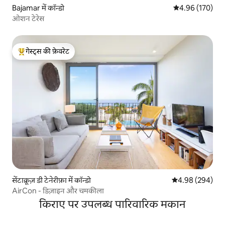
Bajamar में कॉन्डो
औसत रेटिंग 5 में स
4.96 (170)
ओशन टेरेस
गेस्ट्स की फ़ेवरेट
गेस्ट्स का टॉप फ़ेवरेट
सेंटाक्रूज़ डी टेनेरीफ़ा में कॉन्डो
औसत रेटिंग 5 में स
4.98 (294)
AirCon - डिज़ाइन और चमकीला
किराए पर उपलब्ध पारिवारिक मकान