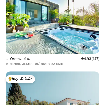
La Orotava में घर
औसत रेटिंग 5 में स
4.93 (147)
कासा लावा, शानदार नज़ारों वाला ब्राइट हाउस
गेस्ट्स की फ़ेवरेट
गेस्ट्स का टॉप फ़ेवरेट