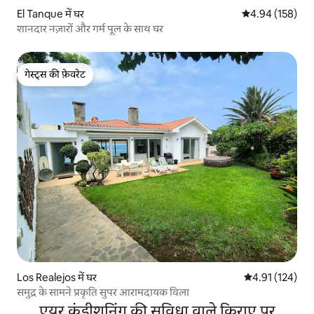
El Tanque में घर
औसत रेटिंग 5 में स
4.94 (158)
शानदार नज़ारों और गर्म पूल के साथ घर
गेस्ट्स की फ़ेवरेट
गेस्ट्स की फ़ेवरेट
Los Realejos में घर
औसत रेटिंग 5 में स
4.91 (124)
समुद्र के सामने प्रकृति सुपर आरामदायक विला
एयर कंडीशनिंग की सुविधा वाले किराए पर