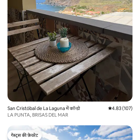
San Cristóbal de La Laguna में कॉन्डो
औसत रेटिंग 5 में स
4.83 (107)
LA PUNTA, BRISAS DEL MAR
गेस्ट्स की फ़ेवरेट
गेस्ट्स की फ़ेवरेट