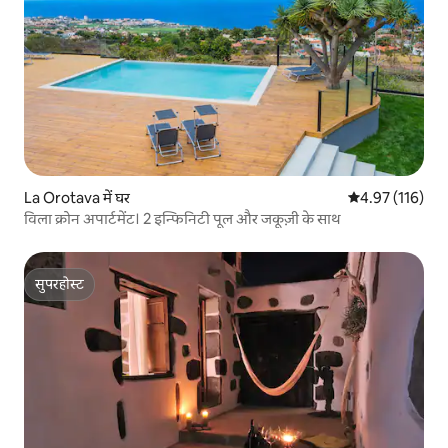
La Orotava में घर
औसत रेटिंग 5 में स
4.97 (116)
विला क्रोन अपार्टमेंट। 2 इन्फिनिटी पूल और जकूज़ी के साथ
सुपरहोस्ट
सुपरहोस्ट