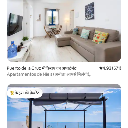
Puerto de la Cruz में किराए का अपार्टमेंट
औसत रेटिंग 5 में स
4.93 (571)
Apartamentos de Niels (अनीता आपसे मिलेंगी),.
गेस्ट्स की फ़ेवरेट
गेस्ट्स का टॉप फ़ेवरेट