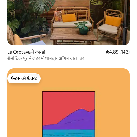
La Orotava में कॉन्डो
औसत रेटिंग 5 में स
4.89 (143)
रोमांटिक पुराने शहर में शानदार आँगन वाला घर
गेस्ट्स की फ़ेवरेट
गेस्ट्स की फ़ेवरेट