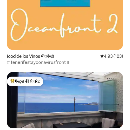
Icod de los Vinos में कॉन्डो
औसत रेटिंग 5 में स
4.93 (103)
# tenerifestayoonavirusfront II
गेस्ट्स की फ़ेवरेट
गेस्ट्स का टॉप फ़ेवरेट