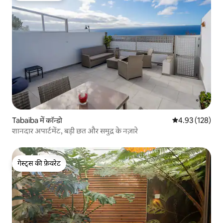
Tabaiba में कॉन्डो
औसत रेटिंग 5 में स
4.93 (128)
शानदार अपार्टमेंट, बड़ी छत और समुद्र के नज़ारे
गेस्ट्स की फ़ेवरेट
गेस्ट्स की फ़ेवरेट