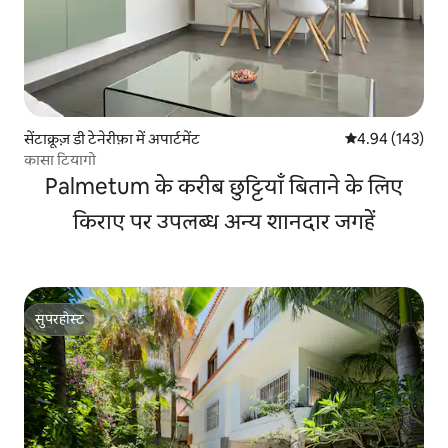
सेंटाक्रूज़ डी टेनेरीफ़ा में अपार्टमेंट
औसत रेटिंग 5 में स
4.94 (143)
कासा टियागो
Palmetum के करीब छुट्टियाँ बिताने के लिए
किराए पर उपलब्ध अन्य शानदार जगहें
सुपरहोस्ट
सुपरहोस्ट