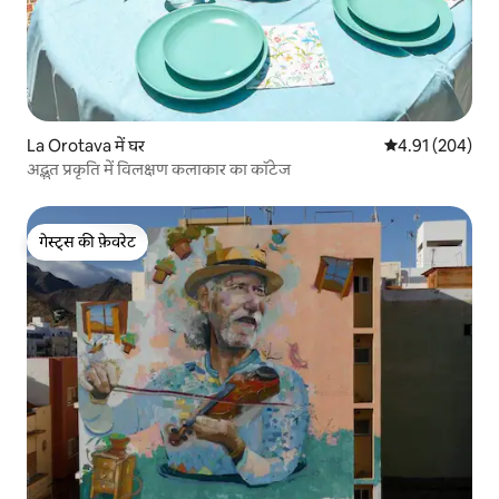
La Orotava में घर
औसत रेटिंग 5 में स
4.91 (204)
अद्भुत प्रकृति में विलक्षण कलाकार का कॉटेज
गेस्ट्स की फ़ेवरेट
गेस्ट्स की फ़ेवरेट