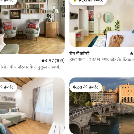
टॉप फ़ेवरेट
गेस्ट्स का टॉप फ़ेवरेट
रोम में कॉन्डो
औस
SECRET - TIMELESS और रोमांटिक स्ट
औसत रेटिंग 5 में से 4.97, 103 समीक्षाएँ
4.97 (103)
 समीक्षाएँ
JANICULUM पहाड़ी
 के बीचों - बीच परिवार के अनुकूल आकर्षण
ी
की फ़ेवरेट
गेस्ट्स की फ़ेवरेट
टॉप फ़ेवरेट
गेस्ट्स की फ़ेवरेट