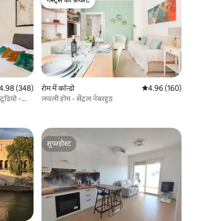
गेस्ट्स की फ़ेवरेट
त रेटिंग 5 में से 4.98, 348 समीक्षाएँ
4.98 (348)
रोम में कॉन्डो
औसत रेटिंग 5 में से 4.96, 16
4.96 (160)
ूडियो -
लवली होम - सेंट्रल नेबरहुड
सुपरहोस्ट
सुपरहोस्ट