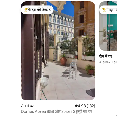
गेस्ट्स की फ़ेवरेट
गेस्ट्स 
गेस्ट्स का टॉप फ़ेवरेट
गेस्ट्स का 
रोम में घर
बोहेमियन ह
रोम में घर
औसत रेटिंग 5 में से 4.98, 132
4.98 (132)
Domus Aurea B&B और Suites 2 छुट्टी का घर