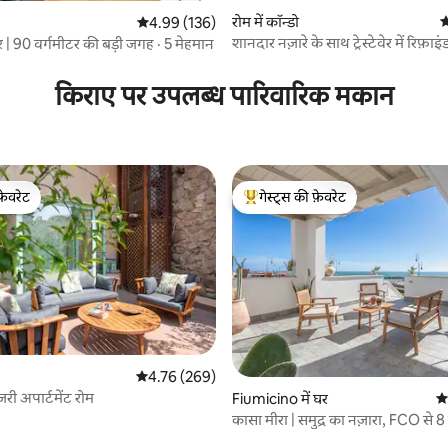
रोम में कॉन्डो
औ
औसत रेटिंग 5 में से 4.99, 136 समीक्षाएँ
4.99 (136)
शानदार नज़ारे के साथ ट्रेस्टेवेर में रिफ़ाइं
सेंटर | 90 वर्गमीटर की बड़ी जगह · 5 मेहमान
 समीक्षाएँ
किराए पर उपलब्ध पारिवारिक मकान
फ़ेवरेट
गेस्ट्स की फ़ेवरेट
फ़ेवरेट
गेस्ट्स का टॉप फ़ेवरेट
 समीक्षाएँ
औसत रेटिंग 5 में से 4.76, 269 समीक्षाएँ
4.76 (269)
री अपार्टमेंट रोम
Fiumicino में घर
औस
कासा मीरा | समुद्र का नज़ारा, FCO से 
दूरी पर, रोम से 20 मिनट की दूरी पर