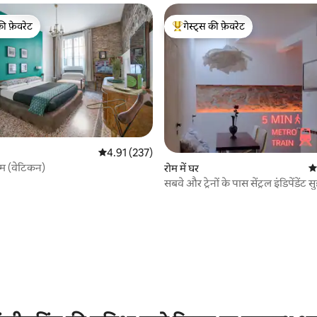
की फ़ेवरेट
गेस्ट्स की फ़ेवरेट
टॉप फ़ेवरेट
गेस्ट्स का टॉप फ़ेवरेट
औसत रेटिंग 5 में से 4.91, 237 समीक्षाएँ
4.91 (237)
ोम (वेटिकन)
रोम में घर
औस
सबवे और ट्रेनों के पास सेंट्रल इंडिपेंडेंट 
 समीक्षाएँ