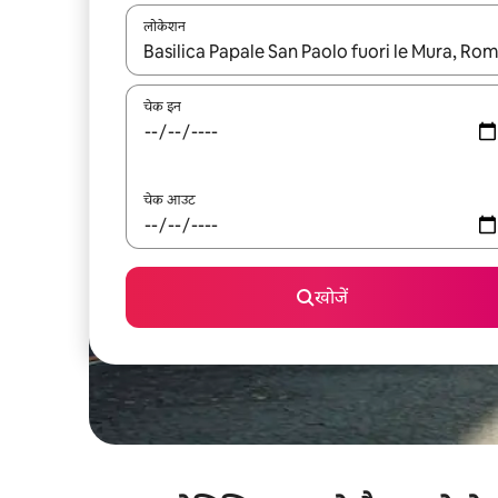
लोकेशन
नतीजों के उपलब्ध होने पर, अप और डाउन 'ऐरो की' का इस्तेमाल 
चेक इन
चेक आउट
खोजें