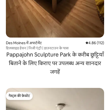
Des Moines में अपार्टमेंट
औसत रेटिंग 5 में स
4.86 (112)
हिलसाइड हेवन | निजी एंट्री | डाउनटाउन के पास
Pappajohn Sculpture Park के करीब छुट्टियाँ
बिताने के लिए किराए पर उपलब्ध अन्य शानदार
जगहें
गेस्ट्स की फ़ेवरेट
गेस्ट्स की फ़ेवरेट