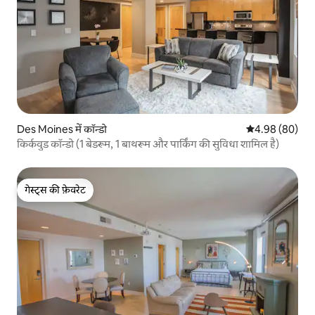
Des Moines में कॉन्डो
औसत रेटिंग 5 में 
4.98 (80)
किर्कवुड कॉन्डो (1 बेडरूम, 1 बाथरूम और पार्किंग की सुविधा शामिल है)
गेस्ट्स की फ़ेवरेट
गेस्ट्स की फ़ेवरेट