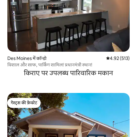
Des Moines में कॉन्डो
औसत रेटिंग 5 में स
4.92 (513)
विशाल और साफ, पार्किंग शामिल! प्रधानमंत्री स्थान!
किराए पर उपलब्ध पारिवारिक मकान
गेस्ट्स की फ़ेवरेट
गेस्ट्स की फ़ेवरेट