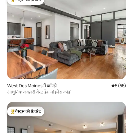
गेस्ट्स का टॉप फ़ेवरेट
West Des Moines में कॉन्डो
औसत रेटिंग 5 
5 (55)
आधुनिक लक्ज़री वेस्ट डेस मोइनेस कोंडो
गेस्ट्स की फ़ेवरेट
गेस्ट्स का टॉप फ़ेवरेट