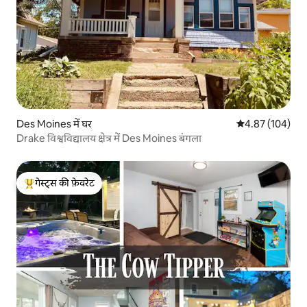
Des Moines में घर
औसत रेटिंग 5 में स
4.87 (104)
Drake विश्वविद्यालय क्षेत्र में Des Moines बंगला
गेस्ट्स की फ़ेवरेट
गेस्ट्स का टॉप फ़ेवरेट