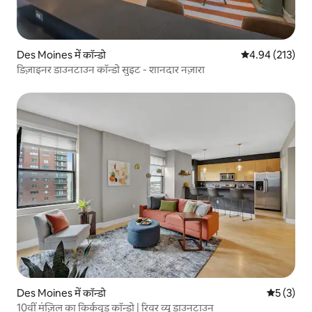
Des Moines में कॉन्डो
औसत रेटिंग 5 में स
4.94 (213)
डिज़ाइनर डाउनटाउन कॉन्डो सुइट - शानदार नज़ारा
Des Moines में कॉन्डो
औसत रेटिंग 5
5 (3)
10वीं मंज़िल का किर्कवुड कॉन्डो | रिवर व्यू डाउनटाउन