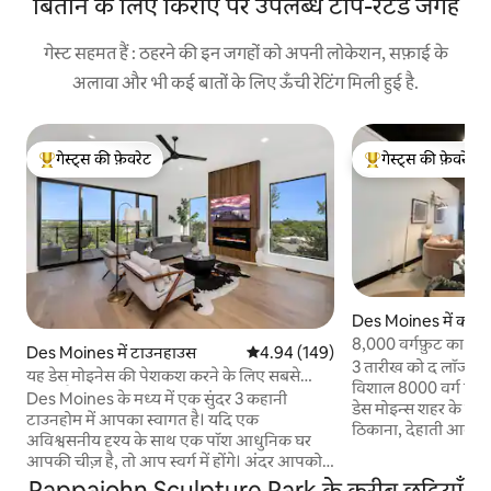
बिताने के लिए किराए पर उपलब्ध टॉप-रेटेड जगहें
गेस्ट सहमत हैं : ठहरने की इन जगहों को अपनी लोकेशन, सफ़ाई के
अलावा और भी कई बातों के लिए ऊँची रेटिंग मिली हुई है.
गेस्ट्स की फ़ेवरेट
गेस्ट्स की फ़ेवरेट
गेस्ट्स का टॉप फ़ेवरेट
गेस्ट्स का टॉप फ़ेवरेट
Des Moines में कॉटे
8,000 वर्गफ़ुट का बार्न
Des Moines में टाउनहाउस
औसत रेटिंग 5 में से 4.94, 149 समीक्षाएँ
4.94 (149)
क्वार्टर
3 तारीख को द लॉज में
यह डेस मोइनेस की पेशकश करने के लिए सबसे
विशाल 8000 वर्ग फ़ुट का ब
अच्छा है!
Des Moines के मध्य में एक सुंदर 3 कहानी
डेस मोइन्स शहर के बी
टाउनहोम में आपका स्वागत है। यदि एक
ठिकाना, देहाती आकर्
अविश्वसनीय दृश्य के साथ एक पॉश आधुनिक घर
बेजोड़ मेल पेश करता है। 4 बड़े-बड़े बेडरूम और 
आपकी चीज़ है, तो आप स्वर्ग में होंगे। अंदर आपको
बड़े लॉफ़्ट के साथ, आ
एक साफ़, चमकदार और अच्छी तरह से सजाया गया
Pappajohn Sculpture Park के करीब छुट्टियाँ