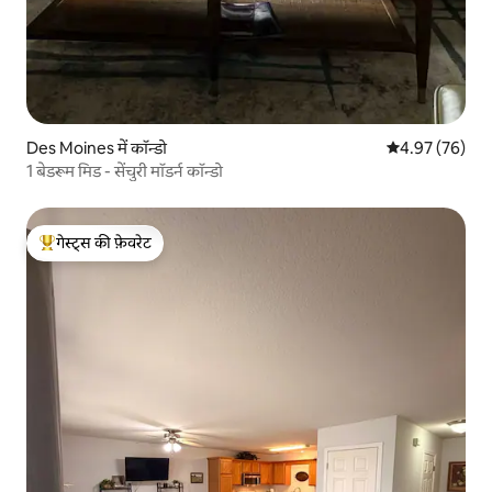
Des Moines में कॉन्डो
औसत रेटिंग 5 में 
4.97 (76)
1 बेडरूम मिड - सेंचुरी मॉडर्न कॉन्डो
गेस्ट्स की फ़ेवरेट
गेस्ट्स का टॉप फ़ेवरेट