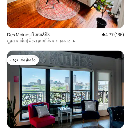
Des Moines में अपार्टमेंट
औसत रेटिंग 5 में स
4.77 (136)
मुफ़्त पार्किंग| वेल्स फ़ार्गो के पास डाउनटाउन
गेस्ट्स की फ़ेवरेट
गेस्ट्स की फ़ेवरेट