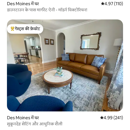
Des Moines में घर
औसत रेटिंग 5 में स
4.97 (110)
डाउनटाउन के पास मार्गरेट ऐनी - मॉडर्न विक्टोरियन!
गेस्ट्स की फ़ेवरेट
गेस्ट्स का टॉप फ़ेवरेट
Des Moines में घर
औसत रेटिंग 5 में स
4.99 (241)
सुकूनदेह सेटिंग और आधुनिक शैली