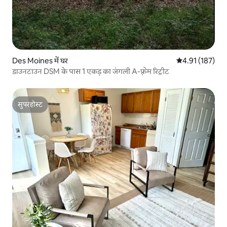
Des Moines में घर
औसत रेटिंग 5 में स
4.91 (187)
डाउनटाउन DSM के पास 1 एकड़ का जंगली A-फ़्रेम रिट्रीट
सुपरहोस्ट
सुपरहोस्ट