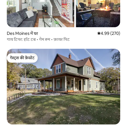
Des Moines में घर
औसत रेटिंग 5 में स
4.99 (270)
गाय टिपर: हॉट टब • गेम रूम • फ़ायर पिट
गेस्ट्स की फ़ेवरेट
गेस्ट्स की फ़ेवरेट