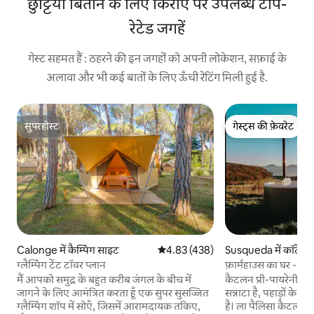
छुट्टियाँ बिताने के लिए किराए पर उपलब्ध टॉप-
रेटेड जगहें
गेस्ट सहमत हैं : ठहरने की इन जगहों को अपनी लोकेशन, सफ़ाई के
अलावा और भी कई बातों के लिए ऊँची रेटिंग मिली हुई है.
सुपरहोस्ट
गेस्ट्स की फ़ेवरेट
सुपरहोस्ट
गेस्ट्स की फ़ेवरेट
Calonge में कैम्पिंग साइट
औसत रेटिंग 5 में से 4.83, 438 समीक्षाएँ
4.83 (438)
Susqueda में कॉटेज
ग्लैम्पिंग टेंट टॉवर प्लान
फ़ार्महाउस का घर - ला
मैं आपको समुद्र के बहुत करीब जंगल के बीच में
कैटलन प्री-पायरेनीज़ मे
जागने के लिए आमंत्रित करता हूँ एक सुपर सुसज्जित
सन्नाटा है, पहाड़ों के न
ग्लैम्पिंग शॉप में सोएँ, जिसमें आरामदायक तकिए,
है। ला पैलिसा कैटलन प्री-पायरेनीज़ में मौजूद एक