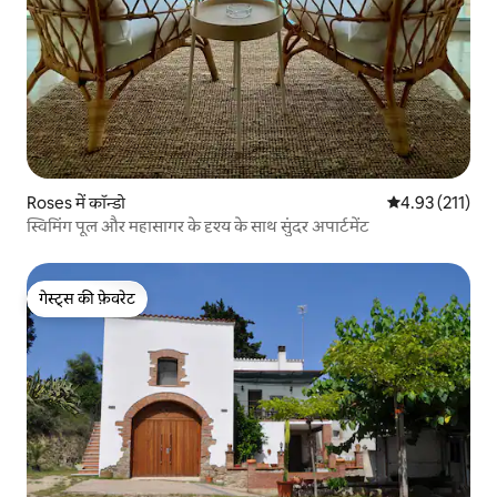
Roses में कॉन्डो
औसत रेटिंग 5 में स
4.93 (211)
स्विमिंग पूल और महासागर के दृश्य के साथ सुंदर अपार्टमेंट
गेस्ट्स की फ़ेवरेट
गेस्ट्स की फ़ेवरेट