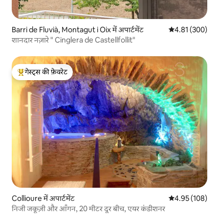
Barri de Fluvià, Montagut i Oix में अपार्टमेंट
औसत रेटिंग 5 में स
4.81 (300)
शानदार नज़ारे " Cinglera de Castellfollit"
गेस्ट्स की फ़ेवरेट
गेस्ट्स का टॉप फ़ेवरेट
Collioure में अपार्टमेंट
औसत रेटिंग 5 में स
4.95 (108)
निजी जकूज़ी और आँगन, 20 मीटर दूर बीच, एयर कंडीशनर