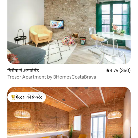
गिरोना में अपार्टमेंट
औसत रेटिंग 5 में स
4.79 (360)
Tresor Apartment by BHomesCostaBrava
गेस्ट्स की फ़ेवरेट
गेस्ट्स का टॉप फ़ेवरेट