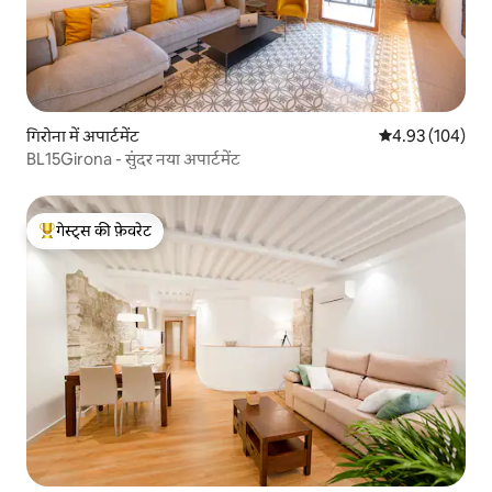
गिरोना में अपार्टमेंट
औसत रेटिंग 5 में स
4.93 (104)
BL15Girona - सुंदर नया अपार्टमेंट
गेस्ट्स की फ़ेवरेट
गेस्ट्स का टॉप फ़ेवरेट