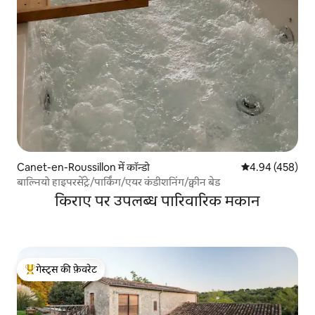
Canet-en-Roussillon में कॉन्डो
औसत रेटिंग 5 में स
4.94 (458)
बाल्नियो हाइपरसेंट्रे/पार्किंग/एयर कंडीशनिंग/क्वीन बेड
किराए पर उपलब्ध पारिवारिक मकान
गेस्ट्स की फ़ेवरेट
गेस्ट्स का टॉप फ़ेवरेट