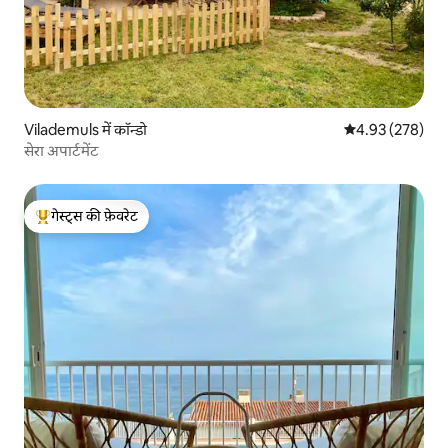
Vilademuls में कॉन्डो
औसत रेटिंग 5 में स
4.93 (278)
सेरा अपार्टमेंट
गेस्ट्स की फ़ेवरेट
गेस्ट्स का टॉप फ़ेवरेट