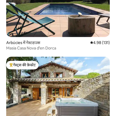
Arbúcies में गेस्टहाउस
औसत रेटिंग 5 में स
4.98 (131)
Masia Casa Nova d'en Dorca
गेस्ट्स की फ़ेवरेट
गेस्ट्स का टॉप फ़ेवरेट