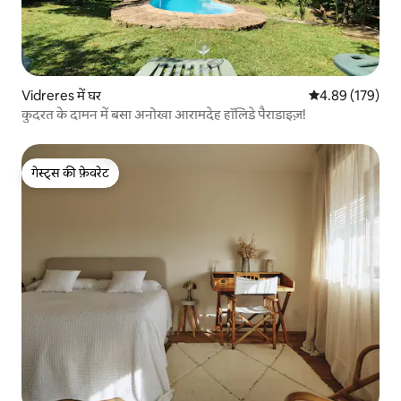
Vidreres में घर
औसत रेटिंग 5 में स
4.89 (179)
कुदरत के दामन में बसा अनोखा आरामदेह हॉलिडे पैराडाइज़!
गेस्ट्स की फ़ेवरेट
गेस्ट्स की फ़ेवरेट