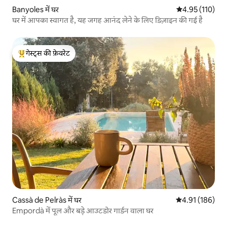
Banyoles में घर
औसत रेटिंग 5 में स
4.95 (110)
घर में आपका स्वागत है, यह जगह आनंद लेने के लिए डिज़ाइन की गई है
गेस्ट्स की फ़ेवरेट
गेस्ट्स का टॉप फ़ेवरेट
Cassà de Pelràs में घर
औसत रेटिंग 5 में स
4.91 (186)
Empordà में पूल और बड़े आउटडोर गार्डन वाला घर