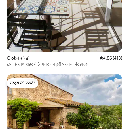
Olot में कॉन्डो
औसत रेटिंग 5 में स
4.86 (413)
छत के साथ शहर से 5 मिनट की दूरी पर नया पेंटहाउस
गेस्ट्स की फ़ेवरेट
गेस्ट्स की फ़ेवरेट