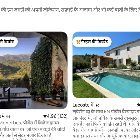
रने की इन जगहों को अपनी लोकेशन, सफ़ाई के अलावा और भी कई बातों के लिए ऊँची
की फ़ेवरेट
गेस्ट्स की फ़ेवरेट
टॉप फ़ेवरेट
गेस्ट्स का टॉप फ़ेवरेट
 समीक्षाएँ
Lacoste में घर
औ
लुबेरॉन व्यू के साथ EN प्रोवेंस बैस्टाइड गर
ें घर
औसत रेटिंग 5 में से 4.96, 132 समीक्षाएँ
4.96 (132)
पूल
लाकोस्ट में, जो प्रोवेंस के सबसे खूबसूरत गा
nerbes, प्रोवेंस में विलेज हाउस
एक है, जहाँ पियरे कार्डिन रहते थे। गाँव क
ा गाँव वाला घर, जो एक पहाड़ी की चोटी
बेहतरीन सामग्रियों—लकड़ी, पत्थर और
र जहाँ से सुंदर नज़ारे दिखते हैं।
बना हमारा नया और आधुनिक बास्टाइड म