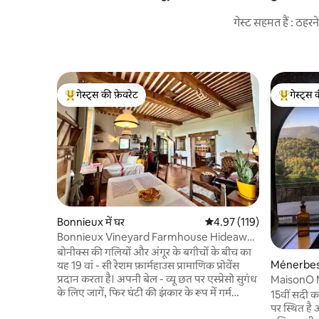
गेस्ट सहमत हैं : ठह
गेस्ट्स की फ़ेवरेट
गेस्ट्स 
गेस्ट्स का टॉप फ़ेवरेट
गेस्ट्स का 
Bonnieux में घर
औसत रेटिंग 5 में से 4.97, 119
4.97 (119)
Bonnieux Vineyard Farmhouse Hideaway
- पालतू जीवों का स्वागत
बोनीक्स की गलियों और अंगूर के बगीचों के बीच का
Ménerbes म
यह 19 वां - सी रेशम फ़ार्महाउस प्रामाणिक प्रोवेंस
प्रदान करता है। अपनी बेल - व्यू छत पर एस्प्रेसो सुगंध
MaisonO Me
के लिए जागें, फिर घंटी की झंकार के रूप में गर्म
15वीं सदी क
क्रोइसेंट के लिए टहलें। पत्थर की ऐतिहासिक दीवारें
पर स्थित है औ