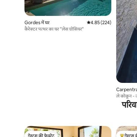
Gordes में घर
औसत रेटिंग 5 में से 4.85, 224
4.85 (224)
कैरेक्टर पत्थर का घर "लेस ग्रोसियर"
Carpentras 
ल
परिव
गेस्ट्स की फ़ेवरेट
गेस्ट्स 