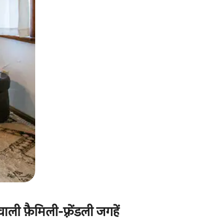
ाली फ़ैमिली-फ़्रेंडली जगहें