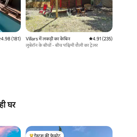
सत रेटिंग 5 में से 4.98, 181 समीक्षाएँ
4.98 (181)
Villars में लकड़ी का केबिन
औसत रेटिंग 5 में से 4.91, 23
4.91 (235)
लुबेरॉन के बीचों - बीच पश्चिमी शैली का ट्रेलर
ही घर
गेस्ट्स की फ़ेवरेट