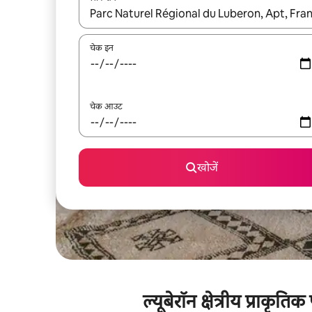
नतीजों के उपलब्ध होने पर, अप और डाउन 'ऐरो की' का इस्तेमाल 
चेक इन
चेक आउट
खोजें
ल्यूबेरॉन क्षेत्रीय प्राकृ