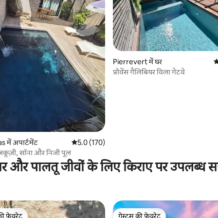
 समीक्षाएँ
Pierrevert में घर
औ
प्रोवेंस गैलिबियर विला गेटवे
में अपार्टमेंट
औसत रेटिंग 5 में से 5.0, 170 समीक्षाएँ
5.0 (170)
े कोकून - जकूज़ी, सॉना और निजी पूल
ार और पालतू जीवों के लिए किराए पर उपलब्ध स
की फ़ेवरेट
गेस्ट्स की फ़ेवरेट