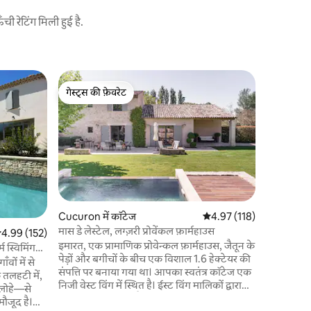
 रेटिंग मिली हुई है.
Apt में घर
गेस्ट्स की फ़ेवरेट
गेस्ट्स
मंदारिन का ब
गेस्ट्स की फ़ेवरेट
गेस्ट्स का
नया 26 एक खूबसूरत शेयर्ड 4x11 बीच-एंट्री पूल। ला
बास्टिड ला म
बीचों-बीच 
वाले शहर से
ओर मुख करक
लैवेंडर का
आएगा : इस
नाश्ता! इसक
Cucuron में कॉटेज
औसत रेटिंग 5 में से 4.97, 11
4.97 (118)
सच्चे आराम का अ
मास डे लेस्टेल, लग्ज़री प्रोवेंकल फ़ार्महाउस
सत रेटिंग 5 में से 4.99, 152 समीक्षाएँ
4.99 (152)
सितंबर/अक्ट
इमारत, एक प्रामाणिक प्रोवेन्कल फ़ार्महाउस, जैतून के
आकार के जक
्म स्विमिंग
पेड़ों और बगीचों के बीच एक विशाल 1.6 हेक्टेयर की
ँवों में से
संपत्ति पर बनाया गया था। आपका स्वतंत्र कॉटेज एक
े तलहटी में,
निजी वेस्ट विंग में स्थित है। ईस्ट विंग मालिकों द्वारा
 लोहे—से
कब्जा कर लिया गया है क्योंकि फार्महाउस की कल्पना
ौजूद है।