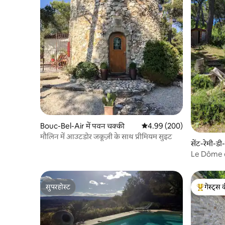
Bouc-Bel-Air में पवन चक्की
औसत रेटिंग 5 में से 4.99, 200
4.99 (200)
मौलिन में आउटडोर जकूज़ी के साथ प्रीमियम सुइट
सेंट-रेमी-डी-प
Le Dôme 
सुपरहोस्ट
गेस्ट्स 
सुपरहोस्ट
गेस्ट्स का 