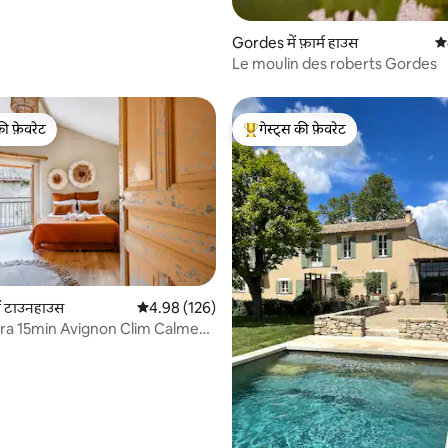
Gordes में फ़ार्म हाउस
औस
Le moulin des roberts Gordes
की फ़ेवरेट
गेस्ट्स की फ़ेवरेट
टॉप फ़ेवरेट
गेस्ट्स का टॉप फ़ेवरेट
 समीक्षाएँ
ं टाउनहाउस
औसत रेटिंग 5 में से 4.98, 126 समीक्षाएँ
4.98 (126)
ra 15min Avignon Clim Calme