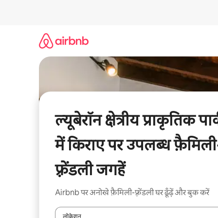
इसे
छोड़कर
सीधा
कॉन्टेंट
पर
जाएँ
ल्यूबेरॉन क्षेत्रीय प्राकृतिक पार
में किराए पर उपलब्ध फ़ैमिली
फ़्रेंडली जगहें
Airbnb पर अनोखे फ़ैमिली-फ़्रेंडली घर ढूँढ़ें और बुक करें
लोकेशन