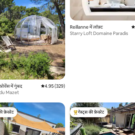
Reillanne में लॉफ़्ट
औस
Starry Loft Domaine Paradis
 समीक्षाएँ
्रोवेंस में गुंबद
औसत रेटिंग 5 में से 4.95, 329 समीक्षाएँ
4.95 (329)
du Mazet
की फ़ेवरेट
गेस्ट्स की फ़ेवरेट
टॉप फ़ेवरेट
गेस्ट्स का टॉप फ़ेवरेट