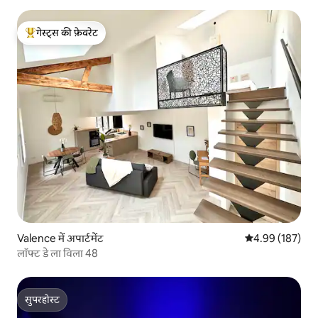
गेस्ट्स की फ़ेवरेट
गेस्ट्स का टॉप फ़ेवरेट
Valence में अपार्टमेंट
औसत रेटिंग 5 में स
4.99 (187)
लॉफ्ट डे ला विला 48
सुपरहोस्ट
सुपरहोस्ट