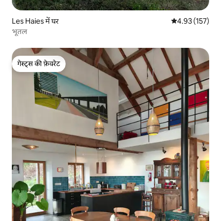
Les Haies में घर
औसत रेटिंग 5 में स
4.93 (157)
भूतल
गेस्ट्स की फ़ेवरेट
गेस्ट्स की फ़ेवरेट