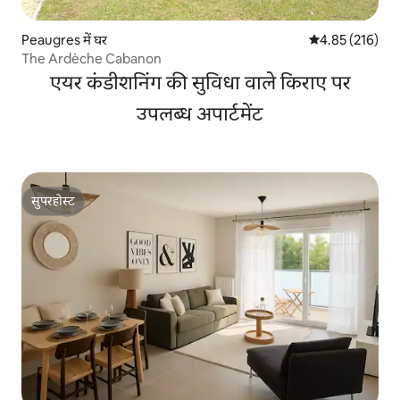
Peaugres में घर
औसत रेटिंग 5 में स
4.85 (216)
The Ardèche Cabanon
एयर कंडीशनिंग की सुविधा वाले किराए पर
उपलब्ध अपार्टमेंट
सुपरहोस्ट
सुपरहोस्ट