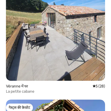
Véranne में घर
औसत रेटिंग 5 
5 (28)
La petite cabane
गेस्ट्स की फ़ेवरेट
गेस्ट्स की फ़ेवरेट