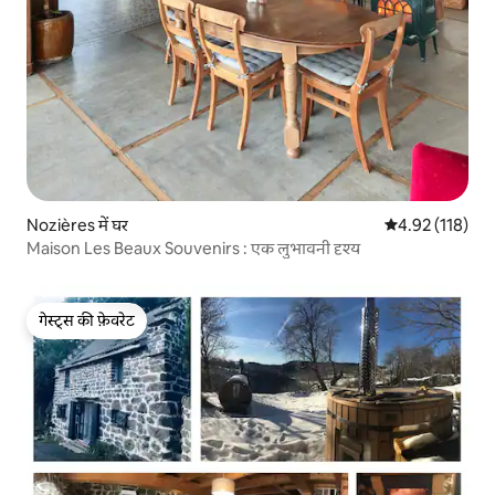
Nozières में घर
औसत रेटिंग 5 में स
4.92 (118)
Maison Les Beaux Souvenirs : एक लुभावनी दृश्य
गेस्ट्स की फ़ेवरेट
गेस्ट्स की फ़ेवरेट