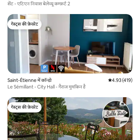
सेंट - एटिएन निवास बेलेव्यू कम्फ़र्ट 2
गेस्ट्स की फ़ेवरेट
गेस्ट्स की फ़ेवरेट
Saint-Étienne में कॉन्डो
औसत रेटिंग 5 में स
4.93 (419)
Le Sémillant - City Hall - गैराज मुमकिन है
गेस्ट्स की फ़ेवरेट
गेस्ट्स की फ़ेवरेट