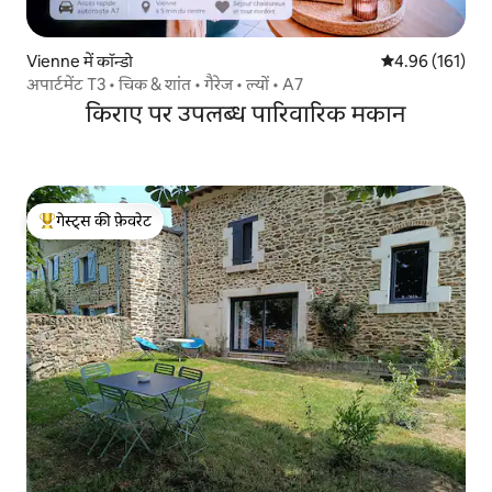
Vienne में कॉन्डो
औसत रेटिंग 5 में स
4.96 (161)
अपार्टमेंट T3 • चिक & शांत • गैरेज • ल्यों • A7
किराए पर उपलब्ध पारिवारिक मकान
गेस्ट्स की फ़ेवरेट
गेस्ट्स का टॉप फ़ेवरेट