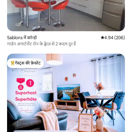
Sablons में कॉन्डो
औसत रेटिंग 5 में स
4.94 (206)
गार्डन अपार्टमेंट रोन के क्वेज़ से 2 कदम दूर है
गेस्ट्स की फ़ेवरेट
गेस्ट्स का टॉप फ़ेवरेट