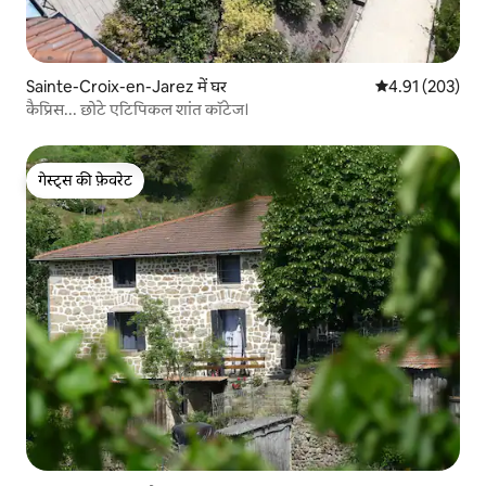
Sainte-Croix-en-Jarez में घर
औसत रेटिंग 5 में स
4.91 (203)
कैप्रिस... छोटे एटिपिकल शांत कॉटेज।
गेस्ट्स की फ़ेवरेट
गेस्ट्स की फ़ेवरेट