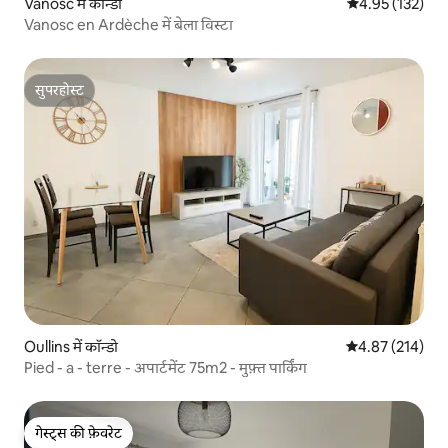
Vanosc में कॉन्डो
औसत रेटिंग 5 में स
4.95 (132)
Vanosc en Ardèche में बेला विस्टा
सुपरहोस्ट
सुपरहोस्ट
Oullins में कॉन्डो
औसत रेटिंग 5 में स
4.87 (214)
Pied - a - terre - अपार्टमेंट 75m2 - मुफ़्त पार्किंग
गेस्ट्स की फ़ेवरेट
गेस्ट्स की फ़ेवरेट