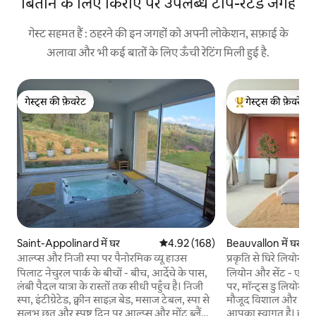
बिताने के लिए किराए पर उपलब्ध टॉप-रेटेड जगहें
गेस्ट सहमत हैं : ठहरने की इन जगहों को अपनी लोकेशन, सफ़ाई के
अलावा और भी कई बातों के लिए ऊँची रेटिंग मिली हुई है.
गेस्ट्स की फ़ेवरेट
गेस्ट्स की फ़ेवरेट
गेस्ट्स की फ़ेवरेट
गेस्ट्स का टॉप फ़ेवरेट
Saint-Appolinard में घर
औसत रेटिंग 5 में से 4.92, 168 समीक्षाएँ
4.92 (168)
Beauvallon में घर
आल्प्स और निजी स्पा पर पैनोरमिक व्यू हाउस
प्रकृति से घिरे लियोन स
वाला लॉफ़्ट!
पिलाट नेचुरल पार्क के बीचों - बीच, आर्देचे के पास,
लियोन और सेंट - एटिए
लंबी पैदल यात्रा के रास्तों तक सीधी पहुँच है। निजी
पर, मॉन्ट्स डु लियोनाइस
स्पा, इंटीग्रेटेड, क्वीन साइज़ बेड, मसाज टेबल, स्पा से
मौजूद विशाल और चमकदा
सुलभ छत और स्पष्ट दिन पर आल्प्स और मोंट ब्लैंक
आपका स्वागत है। हमारी प्रॉपर्टी में मौजूद, आपके