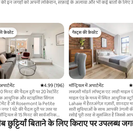
रने की इन जगहों को अपनी लोकेशन, सफ़ाई के अलावा और भी कई बातों के लिए ऊँची
की फ़ेवरेट
गेस्ट्स की फ़ेवरेट
टॉप फ़ेवरेट
गेस्ट्स की फ़ेवरेट
 समीक्षाएँ
 अपार्टमेंट
औसत रेटिंग 5 में से 4.99, 196 समीक्षाएँ
4.99 (196)
मॉन्ट्रियल में अपार्टमेंट
औस
 मिनट की पैदल दूरी पर 20 रेस्टोरेंट
लक्ज़री मॉडर्न लॉफ्ट्स एट लाही माइल 
एक आधुनिक और स्टाइलिश सिंगल
माइल एंड के मध्य में स्थित आधुनिक स्ट
्टमेंट है जो Rosemont la Petite
Lahaie में हैरतअंगेज़ नज़ारों, शानदार 
गर 1 घंटे की पैदल दूरी पर उत्तर या
सारी सुविधाओं के साथ आपकी उंगली क
न्ट्रियल से 15 मिनट की सार्वजनिक
रसोई पूरी तरह से सुसज्जित है जिससे आप 
ारी) के दिल में स्थित है। यह रेस्तरां,
भोजन पका सकते हैं, बेड को ताज़ा चादरो
ट्टियाँ बिताने के लिए किराए पर उपलब्ध जगहो
ी और मनोरंजन से भरा क्षेत्र है, जो इसे
जाता है (जैसा कि तस्वीरों पर दिखता है)
की खोज करते समय रहने के लिए आदर्श
उपलब्ध कराए जाते हैं और कई और अधिक। 