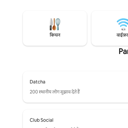
से रह सकें। मुझे उम्मीद है कि आप मेरे घर और पठार
स्थान बनाता
द्वारा ऑफ़र की जाने वाली सभी चीज़ों का आनंद लेंगे,
पैदल दूरी पर
मोंट - रॉयल पर पैदल यात्रा से लेकर संघा में योग और
किचन, निजी 
डार्लिंग में पेय। बोनस: सेंट - विएटर बैगल पैदल दूरी
बेडरूम में इल
पर है!
किचन
वाईफ़
Pa
Datcha
200 स्थानीय लोग सुझाव देते हैं
Club Social