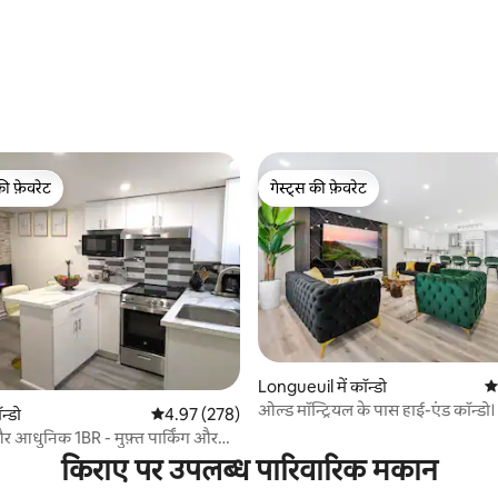
 समीक्षाएँ
की फ़ेवरेट
गेस्ट्स की फ़ेवरेट
टॉप फ़ेवरेट
गेस्ट्स की फ़ेवरेट
 समीक्षाएँ
Longueuil में कॉन्डो
औस
ओल्ड मॉन्ट्रियल के पास हाई-एंड कॉन्डो। 
न्डो
औसत रेटिंग 5 में से 4.97, 278 समीक्षाएँ
4.97 (278)
पार्किंग।
 आधुनिक 1BR - मुफ़्त पार्किंग और
किराए पर उपलब्ध पारिवारिक मकान