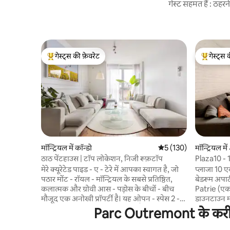
गेस्ट सहमत हैं : ठह
गेस्ट्स की फ़ेवरेट
गेस्ट्स 
गेस्ट्स का टॉप फ़ेवरेट
गेस्ट्स का 
मॉन्ट्रियल में कॉन्डो
औसत रेटिंग 5 में से 5, 130
5 (130)
मॉन्ट्रियल में
ठाठ पेंटहाउस | टॉप लोकेशन, निजी रूफ़टॉप
Plaza10 - 10
मेरे क्यूरेटेड पाइड - ए - टेरे में आपका स्वागत है, जो
प्लाजा 10 
पठार मोंट - रॉयल - मॉन्ट्रियल के सबसे प्रतिष्ठित,
बेडरूम अपार
कलात्मक और ग्रोवी आस - पड़ोस के बीचों - बीच
Patrie (एक न
मौजूद एक अनोखी प्रॉपर्टी है। यह ओपन - स्पेस 2 -
डाउनटाउन मॉ
बेडरूम वाला लॉफ़्ट धूप में डूबा हुआ है और इसमें
पारगमन की सव
Parc Outremont के करीब छु
डिज़ाइनर फ़र्नीचर, हाई - एंड उपकरण और आलीशान
कैफे, खरीदार
कालीन लगे हुए हैं, ताकि आप ठहरने के दौरान आराम
मॉन्ट्रियल 