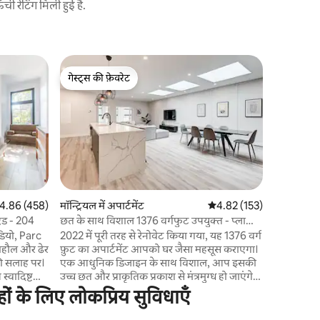
 रेटिंग मिली हुई है.
मॉन्ट्रियल 
गेस्ट्स की फ़ेवरेट
गेस्ट्स की
विशाल, t
गेस्ट्स की फ़ेवरेट
गेस्ट्स की
की बचत करे
बहुत सारी 
ओर लेवीट क
एक बड़े परि
आरामदायक हो जाएगी। क
छत के साथ,
लिए एक आदर्श जगह है एक बह
फैशनेबल रे
सुपरमार्केट बहुत करीब 
त रेटिंग 5 में से 4.86, 458 समीक्षाएँ
4.86 (458)
मॉन्ट्रियल में अपार्टमेंट
औसत रेटिंग 5 में से 4.82, 15
4.82 (153)
ठहरने को ठी
एंड - 204
छत के साथ विशाल 1376 वर्गफुट उपयुक्त - प्लाजा
साथ, जैसा 
सेंट - ह्यूबर्ट
ूडियो, Parc
2022 में पूरी तरह से रेनोवेट किया गया, यह 1376 वर्ग
माहौल और ढेर
फ़ुट का अपार्टमेंट आपको घर जैसा महसूस कराएगा।
ी सलाह पर।
एक आधुनिक डिजाइन के साथ विशाल, आप इसकी
स्वादिष्ट
उच्च छत और प्राकृतिक प्रकाश से मंत्रमुग्ध हो जाएंगे।
ं से बनाया
परिवार या दोस्तों के साथ यादगार पल बनाने के लिए
ं के लिए लोकप्रिय सुविधाएँ
, तौलिए
एक विशाल पूरी तरह से सुसज्जित किचन का आनंद
चाहे
लें। 2 अलग बेडरूम, 2 बाथरूम, लिविंग रूम में एक