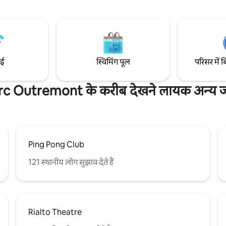
 है। निकटतम मेट्रो स्टेशन 6 मिनट की
आप यहाँ कम समय के लिए आए हों या ल
 है। इस जगह में पूरी तरह से सुसज्जित
लिए, काम के लिए जगह बदल रहे हों या छुट
छत, गर्म रेडियंट फ़्लोर, लिविंग रूम और
कर रहे हों, मॉन्ट्रियल में रहने के दौरान इ
ेक्ट्रिक फ़ायरप्लेस है।
अपना घर बनाएँ।
ाई
स्विमिंग पूल
परिसर में ब
rc Outremont के करीब देखने लायक अन्य जग
Ping Pong Club
121 स्थानीय लोग सुझाव देते हैं
Rialto Theatre