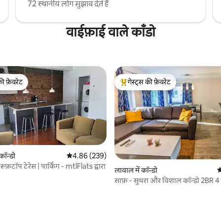
72 स्थानीय लोग सुझाव देते हैं
वाईफ़ाई वाले काँडो
की फ़ेवरेट
गेस्ट्स की फ़ेवरेट
टॉप फ़ेवरेट
गेस्ट्स का टॉप फ़ेवरेट
 कॉन्डो
औसत रेटिंग 5 में से 4.86, 239 समीक्षाएँ
4.86 (239)
ूफ़टॉप टेरेस | पार्किंग - mtlFlats द्वारा
लावाल में कॉन्डो
औ
साफ़ - सुथरा और विशाल कॉन्डो 2BR 4 
मुफ़्त पार्किंग