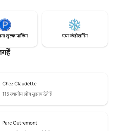
ंबे समय के
मर्फी बेड और एक inflatable गद्दे के साथ, यह
्टी पर यात्रा
अपार्टमेंट 8 यात्रियों को समायोजित कर सकता है।
स स्टूडियो को
रूफ़टॉप टेरेस का ऐक्सेस मई से अक्टूबर CITQ
-299401 तक उपलब्ध है
िना शुल्क पार्किंग
एयर कंडीशनिंग
हें
Chez Claudette
115 स्थानीय लोग सुझाव देते हैं
Parc Outremont