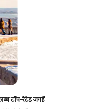
्ध टॉप-रेटेड जगहें