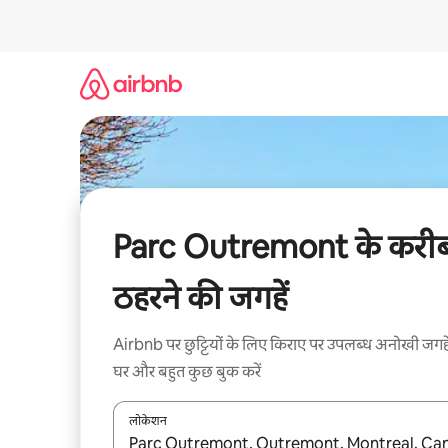
इसे
छोड़कर
सीधा
कॉन्टेंट
पर
जाएँ
Parc Outremont के करी
ठहरने की जगहें
Airbnb पर छुट्टियों के लिए किराए पर उपलब्ध अनोखी जगहे
घर और बहुत कुछ बुक करें
लोकेशन
नतीजों के उपलब्ध होने पर, अप और डाउन 'ऐरो की' का इस्तेमाल 