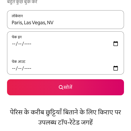
बहुत कुछ बुक करें
लोकेशन
नतीजों के उपलब्ध होने पर, अप और डाउन 'ऐरो की' का इस्तेमाल करके नेविगेट करें
चेक इन
चेक आउट
खोजें
पेरिस के करीब छुट्टियाँ बिताने के लिए किराए पर
उपलब्ध टॉप-रेटेड जगहें