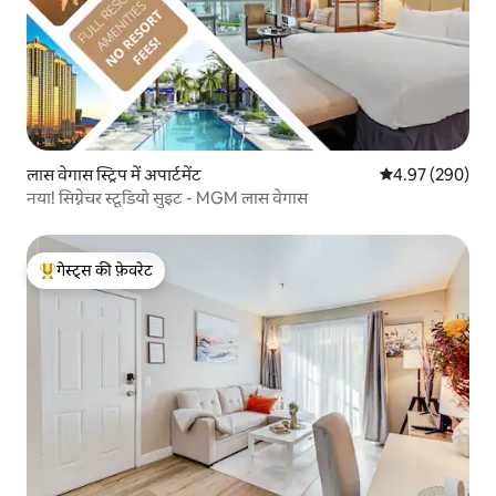
लास वेगास स्ट्रिप में अपार्टमेंट
औसत रेटिंग 5 में स
4.97 (290)
नया! सिग्नेचर स्टूडियो सुइट - MGM लास वेगास
गेस्ट्स की फ़ेवरेट
गेस्ट्स का टॉप फ़ेवरेट