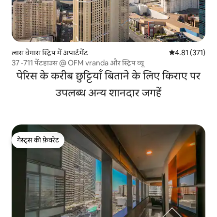
लास वेगास स्ट्रिप में अपार्टमेंट
औसत रेटिंग 5 में स
4.81 (371)
37 -711 पेंटहाउस @ OFM vranda और स्ट्रिप व्यू
पेरिस के करीब छुट्टियाँ बिताने के लिए किराए पर
उपलब्ध अन्य शानदार जगहें
गेस्ट्स की फ़ेवरेट
गेस्ट्स की फ़ेवरेट