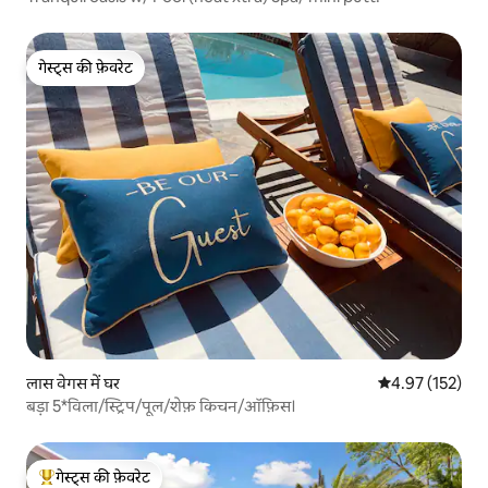
गेस्ट्स की फ़ेवरेट
गेस्ट्स की फ़ेवरेट
लास वेगस में घर
औसत रेटिंग 5 में स
4.97 (152)
बड़ा 5*विला/स्ट्रिप/पूल/शेफ़ किचन/ऑफ़िस।
गेस्ट्स की फ़ेवरेट