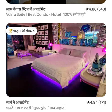
लास वेगास स्ट्रिप में अपार्टमेंट
औसत रेटिंग 5 में स
4.86 (543)
Vdara Suite | Best Condo - Hotel | 100% स्मोक फ़्री
गेस्ट्स की फ़ेवरेट
गेस्ट्स का टॉप फ़ेवरेट
स्वर्ग में अपार्टमेंट
औसत रेटिंग 5 में स
4.94 (171)
माउंटेन व्यू लक्ज़री “सुइट ड्रीम्स” विद जकूज़ी