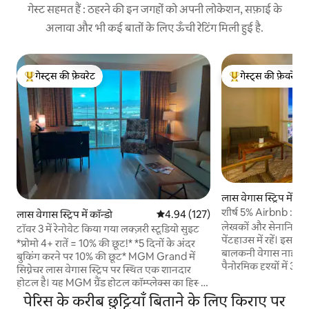
गेस्ट सहमत हैं : ठहरने की इन जगहों को अपनी लोकेशन, सफ़ाई के
अलावा और भी कई बातों के लिए ऊँची रेटिंग मिली हुई है.
गेस्ट्स की फ़ेवरेट
गेस्ट्स की फ़ेवरेट
गेस्ट्स का टॉप फ़ेवरेट
गेस्ट्स का टॉप फ़ेवरेट
लास वेगास स्ट्रिप में कॉन
शीर्ष 5% Airbnb : MG
लास वेगास स्ट्रिप में कॉन्डो
औसत रेटिंग 5 में से 4.94, 127 समीक्षाएँ
4.94 (127)
रिज़ॉर्ट शुल्क नहीं
लेखकों और सेनानियों द
टॉवर 3 में रेनोवेट किया गया लक्ज़री स्टूडियो सुइट
पेंटहाउस में रहें। इसकी
*प्रोमो 4+ रातें = 10% की छूट!* *5 दिनों के अंदर
बालकनी वेगास नाइटला
बुकिंग करने पर 10% की छूट* MGM Grand में
पैनोरमिक दृश्यों में 35 
सिग्नेचर लास वेगास स्ट्रिप पर स्थित एक शानदार
सुइट #35609 एमजीएम ग्
होटल है। यह MGM ग्रैंड होटल कॉम्प्लेक्स का हिस्सा
टॉवर 1 में है, एमजीएम क
है, लेकिन एक शांत और अधिक आरामदायक
पेरिस के करीब छुट्टियाँ बिताने के लिए किराए पर
आलसी नदी, सलाखों, क
वातावरण प्रदान करता है। अपडेट किए गए टॉवर 3 में