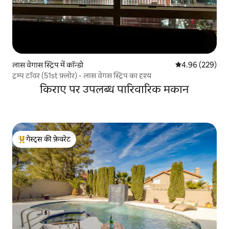
लास वेगास स्ट्रिप में कॉन्डो
औसत रेटिंग 5 में स
4.96 (229)
ट्रम्प टॉवर (51st फ़्लोर) - लास वेगस स्ट्रिप का दृश्य
किराए पर उपलब्ध पारिवारिक मकान
गेस्ट्स की फ़ेवरेट
गेस्ट्स का टॉप फ़ेवरेट