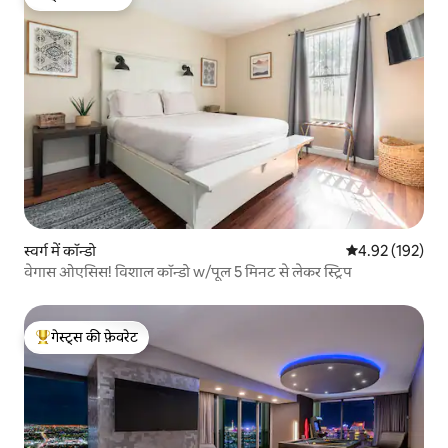
गेस्ट्स की फ़ेवरेट
स्वर्ग में कॉन्डो
औसत रेटिंग 5 में स
4.92 (192)
वेगास ओएसिस! विशाल कॉन्डो w/पूल 5 मिनट से लेकर स्ट्रिप
गेस्ट्स की फ़ेवरेट
गेस्ट्स का टॉप फ़ेवरेट