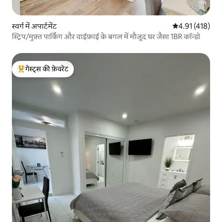
स्वर्ग में अपार्टमेंट
औसत रेटिंग 5 में स
4.91 (418)
स्ट्रिप/मुफ़्त पार्किंग और वाईफ़ाई के बगल में मौजूद घर जैसा 1BR कॉन्डो
गेस्ट्स की फ़ेवरेट
गेस्ट्स का टॉप फ़ेवरेट