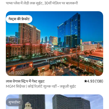
पाम्स प्लेस में लेडी लक सुईट, 30वीं मंज़िल पर बालकनी
गेस्ट्स की फ़ेवरेट
गेस्ट्स की फ़ेवरेट
लास वेगास स्ट्रिप में गेस्ट सुइट
औसत रेटिंग 5 में स
4.93 (138)
MGM सिग्नेचर | कोई रिज़ॉर्ट शुल्क नहीं • जकूज़ी सुईट
सुपरहोस्ट
सुपरहोस्ट