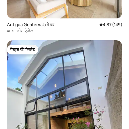
Antigua Guatemala में घर
औसत रेटिंग 5 में स
4.87 (149)
कासा जोस एंजेल
गेस्ट्स की फ़ेवरेट
गेस्ट्स की फ़ेवरेट