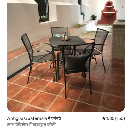
Antigua Guatemala में कॉन्डो
औसत रेटिंग 5 में स
4.85 (150)
लास ग्रेविलेस में खूबसूरत कोठी