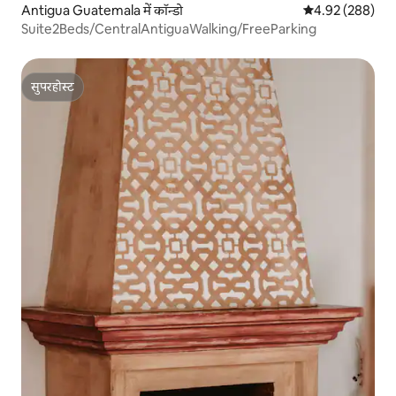
Antigua Guatemala में कॉन्डो
औसत रेटिंग 5 में स
4.92 (288)
Suite2Beds/CentralAntiguaWalking/FreeParking
सुपरहोस्ट
सुपरहोस्ट