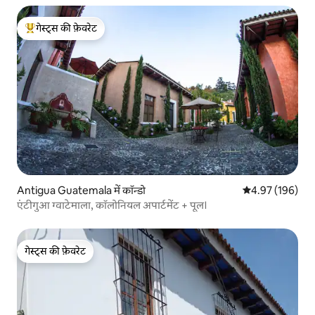
गेस्ट्स की फ़ेवरेट
गेस्ट्स का टॉप फ़ेवरेट
Antigua Guatemala में कॉन्डो
औसत रेटिंग 5 में स
4.97 (196)
एंटीगुआ ग्वाटेमाला, कॉलोनियल अपार्टमेंट + पूल।
गेस्ट्स की फ़ेवरेट
गेस्ट्स की फ़ेवरेट