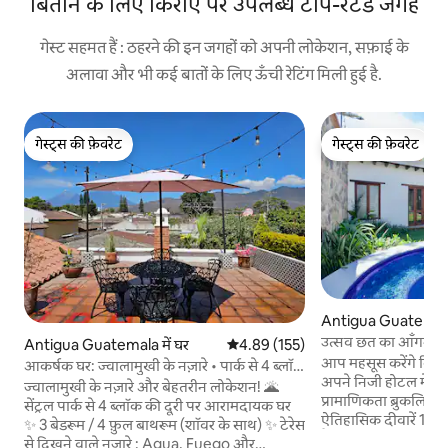
बिताने के लिए किराए पर उपलब्ध टॉप-रेटेड जगहें
गेस्ट सहमत हैं : ठहरने की इन जगहों को अपनी लोकेशन, सफ़ाई के
अलावा और भी कई बातों के लिए ऊँची रेटिंग मिली हुई है.
गेस्ट्स की फ़ेवरेट
गेस्ट्स की फ़ेवरेट
गेस्ट्स की फ़ेवरेट
गेस्ट्स की फ़ेवरेट
Antigua Guatemala 
उत्सव छत का आँगन | जक
Antigua Guatemala में घर
औसत रेटिंग 5 में से 4.89, 155 समीक्षाएँ
4.89 (155)
दो ब्लॉक
आप महसूस करेंगे कि आ
आकर्षक घर: ज्वालामुखी के नज़ारे • पार्क से 4 ब्लॉक
अपने निजी होटल में हैं 
दूर
ज्वालामुखी के नज़ारे और बेहतरीन लोकेशन! 🌋
प्रामाणिकता ब्रुकलिन कूल से 
सेंट्रल पार्क से 4 ब्लॉक की दूरी पर आरामदायक घर
ऐतिहासिक दीवारें 17 
✨ 3 बेडरूम / 4 फ़ुल बाथरूम (शॉवर के साथ) ✨ टेरेस
हैं जो इस क्षेत्र की सबस
से दिखने वाले नज़ारे : Agua, Fuego और