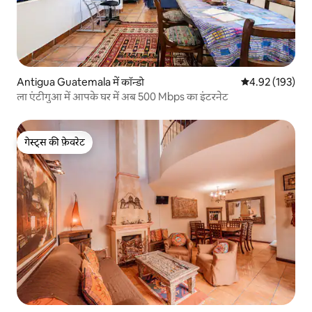
Antigua Guatemala में कॉन्डो
औसत रेटिंग 5 में स
4.92 (193)
ला एंटीगुआ में आपके घर में अब 500 Mbps का इंटरनेट
गेस्ट्स की फ़ेवरेट
गेस्ट्स की फ़ेवरेट