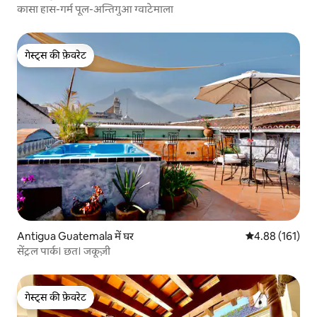
कासा हास-गर्म पूल-अन्तिगुआ ग्वाटेमाला
गेस्ट्स की फ़ेवरेट
गेस्ट्स की फ़ेवरेट
Antigua Guatemala में घर
औसत रेटिंग 5 में स
4.88 (161)
सेंट्रल पार्क। छत। जकूज़ी
गेस्ट्स की फ़ेवरेट
गेस्ट्स की फ़ेवरेट