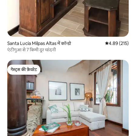
Santa Lucía Milpas Altas में कॉन्डो
औसत रेटिंग 5 में स
4.89 (215)
एंटीगुआ से 7 किमी दूर चांदनी
गेस्ट्स की फ़ेवरेट
गेस्ट्स की फ़ेवरेट