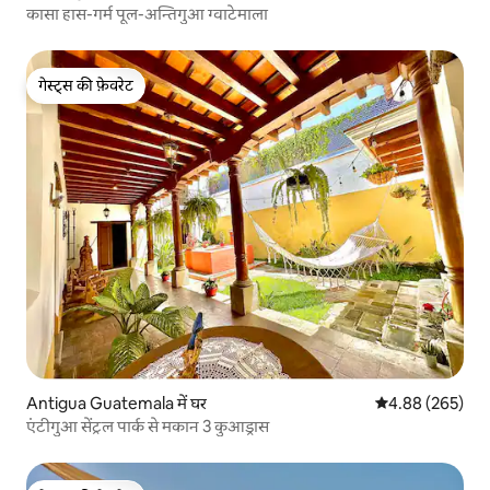
कासा हास-गर्म पूल-अन्तिगुआ ग्वाटेमाला
गेस्ट्स की फ़ेवरेट
गेस्ट्स की फ़ेवरेट
Antigua Guatemala में घर
औसत रेटिंग 5 में स
4.88 (265)
एंटीगुआ सेंट्रल पार्क से मकान 3 कुआड्रास