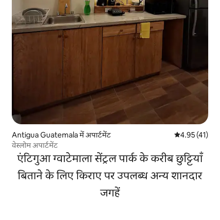
Antigua Guatemala में अपार्टमेंट
औसत रेटिंग 5 में 
4.95 (41)
वेस्लोम अपार्टमेंट
एंटिगुआ ग्वाटेमाला सेंट्रल पार्क के करीब छुट्टियाँ
बिताने के लिए किराए पर उपलब्ध अन्य शानदार
जगहें