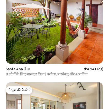
Santa Ana में घर
औसत रेटिंग 5 में स
4.94 (129)
​8 लोगों के लिए शानदार विला | बगीचा, बारबेक्यू और 4 पार्किंग
गेस्ट्स की फ़ेवरेट
गेस्ट्स की फ़ेवरेट