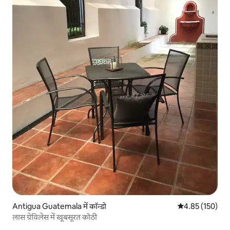
Antigua Guatemala में कॉन्डो
औसत रेटिंग 5 में स
4.85 (150)
लास ग्रेविलेस में खूबसूरत कोठी