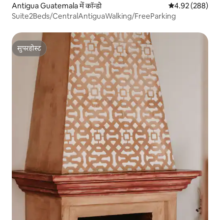
Antigua Guatemala में कॉन्डो
औसत रेटिंग 5 में स
4.92 (288)
Suite2Beds/CentralAntiguaWalking/FreeParking
सुपरहोस्ट
सुपरहोस्ट