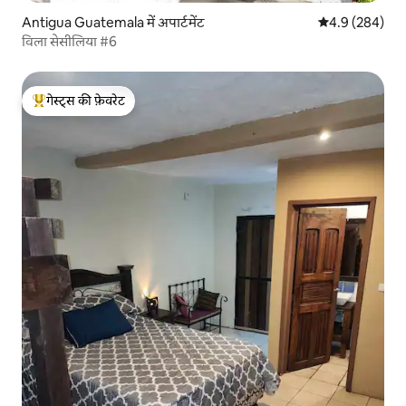
Antigua Guatemala में अपार्टमेंट
औसत रेटिंग 5 में 
4.9 (284)
विला सेसीलिया #6
गेस्ट्स की फ़ेवरेट
गेस्ट्स का टॉप फ़ेवरेट