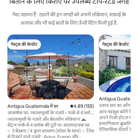
बिताने के लिए किराए पर उपलब्ध टॉप-रेटेड जगहें
गेस्ट सहमत हैं : ठहरने की इन जगहों को अपनी लोकेशन, सफ़ाई के
अलावा और भी कई बातों के लिए ऊँची रेटिंग मिली हुई है.
गेस्ट्स की फ़ेवरेट
गेस्ट्स की फ़ेवरेट
गेस्ट्स की फ़ेवरेट
गेस्ट्स की फ़ेवरेट
Antigua Guatemala 
उत्सव छत का आँगन | जक
Antigua Guatemala में घर
औसत रेटिंग 5 में से 4.89, 155 समीक्षाएँ
4.89 (155)
दो ब्लॉक
आप महसूस करेंगे कि आ
आकर्षक घर: ज्वालामुखी के नज़ारे • पार्क से 4 ब्लॉक
अपने निजी होटल में हैं 
दूर
ज्वालामुखी के नज़ारे और बेहतरीन लोकेशन! 🌋
प्रामाणिकता ब्रुकलिन कूल से 
सेंट्रल पार्क से 4 ब्लॉक की दूरी पर आरामदायक घर
ऐतिहासिक दीवारें 17 
✨ 3 बेडरूम / 4 फ़ुल बाथरूम (शॉवर के साथ) ✨ टेरेस
हैं जो इस क्षेत्र की सबस
से दिखने वाले नज़ारे : Agua, Fuego और