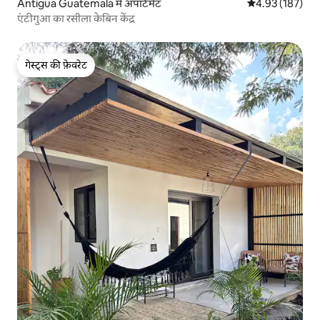
Antigua Guatemala में अपार्टमेंट
औसत रेटिंग 5 में स
4.93 (187)
एंटीगुआ का रसीला केबिन केंद्र
गेस्ट्स की फ़ेवरेट
गेस्ट्स की फ़ेवरेट