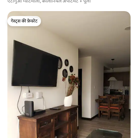
एंटीगुआ ग्वाटेमाला, कॉलोनियल अपार्टमेंट + पूल।
गेस्ट्स की फ़ेवरेट
गेस्ट्स की फ़ेवरेट