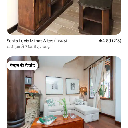
Santa Lucía Milpas Altas में कॉन्डो
औसत रेटिंग 5 में स
4.89 (215)
एंटीगुआ से 7 किमी दूर चांदनी
गेस्ट्स की फ़ेवरेट
गेस्ट्स की फ़ेवरेट