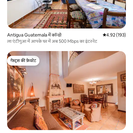
Antigua Guatemala में कॉन्डो
औसत रेटिंग 5 में स
4.92 (193)
ला एंटीगुआ में आपके घर में अब 500 Mbps का इंटरनेट
गेस्ट्स की फ़ेवरेट
गेस्ट्स की फ़ेवरेट