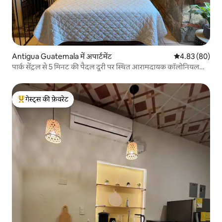
Antigua Guatemala में अपार्टमेंट
औसत रेटिंग 5 में 
4.83 (80)
पार्क सेंट्रल से 5 मिनट की पैदल दूरी पर स्थित आरामदायक कॉलोनियल
जेम, एयर कंडीशनिंग की सुविधा
गेस्ट्स की फ़ेवरेट
गेस्ट्स का टॉप फ़ेवरेट