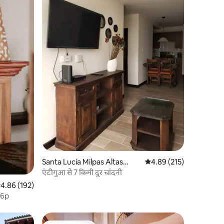
Santa Lucía Milpas Altas
औसत रेटिंग 5 में से 4.89, 21
4.89 (215)
में कॉन्डो
एंटीगुआ से 7 किमी दूर चांदनी
सत रेटिंग 5 में से 4.86, 192 समीक्षाएँ
4.86 (192)
 6p