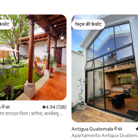
फ़ेवरेट
गेस्ट्स की फ़ेवरेट
फ़ेवरेट
गेस्ट्स की फ़ेवरेट
 समीक्षाएँ
में घर
औसत रेटिंग 5 में से 4.94, 128 समीक्षाएँ
4.94 (128)
 लिए शानदार विला | बगीचा, बारबेक्यू और
Antigua Guatemala में घर
औ
Apartamento Antigua Guatema