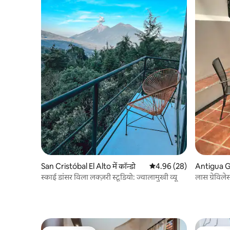
San Cristóbal El Alto में कॉन्डो
औसत रेटिंग 5 में से 4.96, 28
4.96 (28)
Antigua Gu
स्काई डांसर विला लक्ज़री स्टूडियो: ज्वालामुखी व्यू
लास ग्रेविले