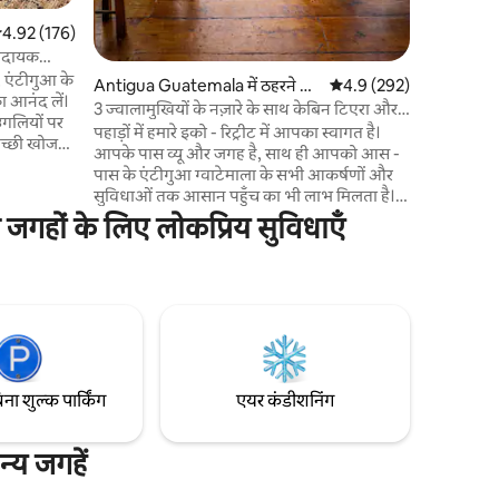
सत रेटिंग 5 में से 4.92, 176 समीक्षाएँ
4.92 (176)
ामदायक
र, एंटीगुआ के
Antigua Guatemala में ठहरने की
औसत रेटिंग 5 में से 4.9, 29
4.9 (292)
का आनंद लें।
जगह
3 ज्वालामुखियों के नज़ारे के साथ केबिन टिएरा और
ंगलियों पर
लावा
पहाड़ों में हमारे इको - रिट्रीट में आपका स्वागत है।
अच्छी खोज
आपके पास व्यू और जगह है, साथ ही आपको आस -
में किचन -
पास के एंटीगुआ ग्वाटेमाला के सभी आकर्षणों और
 लॉन्ड्री
सुविधाओं तक आसान पहुँच का भी लाभ मिलता है।
ेज़ानाइन पर
अगुआ, अकातेनांगो और फ़्यूगो ज्वालामुखियों,
्ध जगहों के लिए लोकप्रिय सुविधाएँ
अनछुए पहाड़ों और पक्षियों पर नज़र रखने वाले स्वर्ग
ग लॉट में
के दृश्यों का आनंद लें। ** हमारी प्रॉपर्टी पैदल यात्रियों,
िंग की सुविधा
बाइकरों, पक्षियों, स्वतंत्र लोगों के लिए सबसे उपयुक्त
है, जो सिर्फ़ शांति और शांत और इको - कॉन्शियस
मेहमान चाहते हैं। यह देहाती है, लेकिन आरामदायक
है।**
िना शुल्क पार्किंग
एयर कंडीशनिंग
न्य जगहें