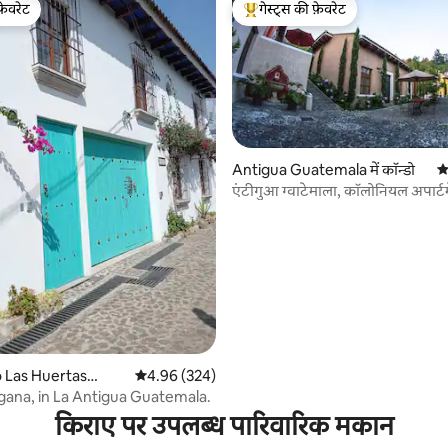
फ़ेवरेट
गेस्ट्स की फ़ेवरेट
फ़ेवरेट
गेस्ट्स का टॉप फ़ेवरेट
Antigua Guatemala में कॉन्डो
औस
 समीक्षाएँ
एंटीगुआ ग्वाटेमाला, कॉलोनियल अपार्टम
 Las Huertas
औसत रेटिंग 5 में से 4.96, 324 समीक्षाएँ
4.96 (324)
Casa Morgana, in La Antigua Guatemala.
किराए पर उपलब्ध पारिवारिक मकान