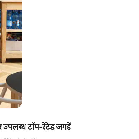
पर उपलब्ध टॉप-रेटेड जगहें