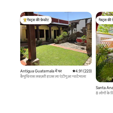
गेस्ट्स की फ़ेवरेट
गेस्ट्स की 
गेस्ट्स का टॉप फ़ेवरेट
गेस्ट्स की 
Antigua Guatemala में घर
औसत रेटिंग 5 में से 4.91, 223
4.91 (223)
कैपुचिनास लक्ज़री हाउस ला एंटीगुआ ग्वाटेमाला
Santa Ana 
​8 लोगों के
4 पार्किंग