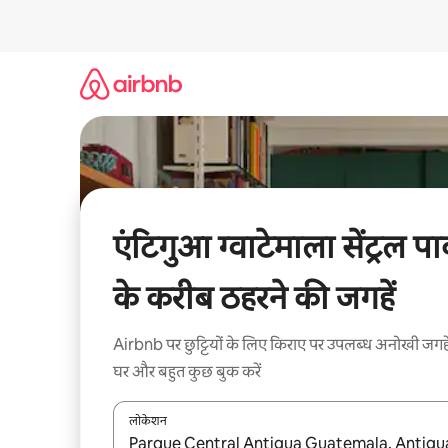
इसे
छोड़कर
सीधा
कॉन्टेंट
पर
जाएँ
एंटिगुआ ग्वाटेमाला सेंट्रल पार
के करीब ठहरने की जगहें
Airbnb पर छुट्टियों के लिए किराए पर उपलब्ध अनोखी जगहे
घर और बहुत कुछ बुक करें
लोकेशन
नतीजों के उपलब्ध होने पर, अप और डाउन 'ऐरो की' का इस्तेमाल 