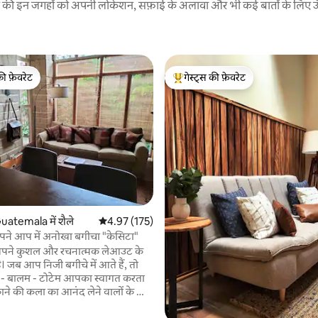
रने की इन जगहों को अपनी लोकेशन, सफ़ाई के अलावा और भी कई बातों के लिए ऊँची
की फ़ेवरेट
गेस्ट्स की फ़ेवरेट
टॉप फ़ेवरेट
गेस्ट्स का टॉप फ़ेवरेट
 समीक्षाएँ
atemala में शैले
औसत रेटिंग 5 में से 4.97, 175 समीक्षाएँ
4.97 (175)
अपने आप में अनोखा बगीचा "केसिटा"
टी अपने कुशल और रचनात्मक लेआउट के
ैं, तो
 बालम - टोटेम आपका स्वागत करता
ा गया एक पूरी तरह से सुसज्जित