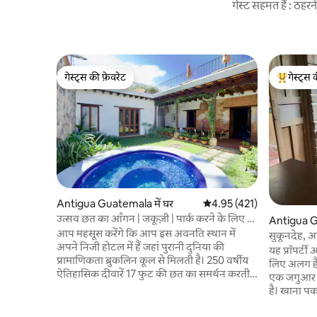
गेस्ट सहमत हैं : ठह
गेस्ट्स की फ़ेवरेट
गेस्ट्स 
गेस्ट्स की फ़ेवरेट
गेस्ट्स का 
Antigua Guatemala में घर
औसत रेटिंग 5 में से 4.95, 421
4.95 (421)
उत्सव छत का आँगन | जकूज़ी | पार्क करने के लिए दो
Antigua Gu
ब्लॉक
आप महसूस करेंगे कि आप इस अवनति स्थान में
सुकूनदेह, 
अपने निजी होटल में हैं जहां पुरानी दुनिया की
यह प्रॉपर्
प्रामाणिकता ब्रुकलिन कूल से मिलती है। 250 वर्षीय
लिए अलग है। जब आप निजी बगीचे में आते ह
ऐतिहासिक दीवारें 17 फुट की छत का समर्थन करती हैं
एक जगुआर -
जो इस क्षेत्र की सबसे अच्छी उभरती प्रतिभाओं द्वारा
है। खाना पकाने की कला का आनंद लेने वालों के लिए
उत्पादित हाथ से तैयार किए गए फर्नीचर और
डिज़ाइन किय
कलाकृति का समर्थन करती हैं। एक रसीला बगीचा