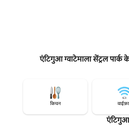
रसोईघर, लिवि
बाहर एक निजी जकूज़ी को घेरता है, और ऊपर के
कला में प्रच
आँगन में 30+ के लिए भोजन और लाउंजिंग है -
समकालीन तक
एंटीगुआ के तीन प्रसिद्ध ज्वालामुखियों के लुभावने
अनोखी पुस्तकाल
दृश्यों के साथ। आस - पास मौजूद दो कारों के लिए
ठहरने के लि
मुफ़्त पार्किंग।
ग्वाटेमाला के
एंटिगुआ ग्वाटेमाला सेंट्रल पार्क
किचन
वाईफ़
एंटिगुआ 