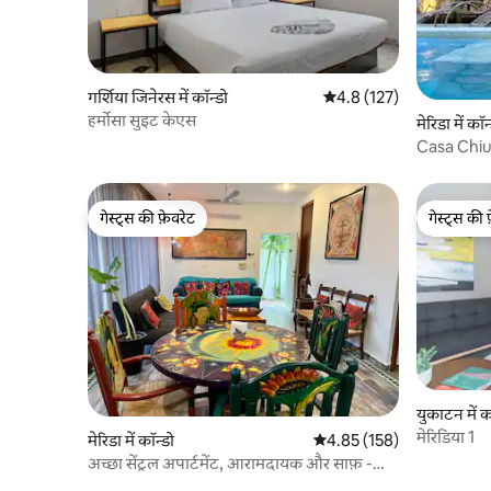
गर्शिया जिनेरस में कॉन्डो
औसत रेटिंग 5 में से 4.8, 127
4.8 (127)
हर्मोसा सुइट केएस
मेरिडा में कॉन
Casa Chiu
गेस्ट्स की फ़ेवरेट
गेस्ट्स की 
गेस्ट्स की फ़ेवरेट
गेस्ट्स की 
युकाटन में क
मेरिडिया 1
मेरिडा में कॉन्डो
औसत रेटिंग 5 में से 4.85, 158
4.85 (158)
अच्छा सेंट्रल अपार्टमेंट, आरामदायक और साफ़ -
सुथरा। PB