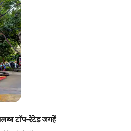
ब्ध टॉप-रेटेड जगहें