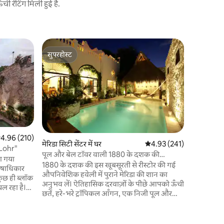
 रेटिंग मिली हुई है.
मेरिडा में घर
सुपरहोस्ट
गेस्ट्स
1934 घर, म
सुपरहोस्ट
गेस्ट्स का
नखलिस्ता
अद्वितीय स्
Montejo से
घर का आनंद
सुविधाओं 
का आनंद ले
डाइनिंग कि
जहाँ आप एक
और पूल में 
सत रेटिंग 5 में से 4.96, 210 समीक्षाएँ
4.96 (210)
मेरिडा सिटी सेंटर में घर
औसत रेटिंग 5 में से 4.93, 24
4.93 (241)
आरामदायक 
 Lohr"
पूल और बेल टॉवर वाली 1880 के दशक की
उपयोग के 
या गया
ऐतिहासिक हवेली
1880 के दशक की इस खूबसूरती से रीस्टोर की गई
बगीचा)।
औपनिवेशिक हवेली में पुराने मेरिडा की शान का
बस कुछ ही ब्लॉक
अनुभव लें। ऐतिहासिक दरवाज़ों के पीछे आपको ऊँची
चल रहा है।
छतें, हरे-भरे ट्रॉपिकल आँगन, एक निजी पूल और
यचकित कर
शहर का नज़ारा दिखाने वाला एक दुर्लभ रूफ़टॉप बेल
वारें, एक
टॉवर मिलेंगे। चाहे आप परिवार के साथ इकट्ठा हो रहे
हों, किसी खास मौके का जश्न मना रहे हों या बस