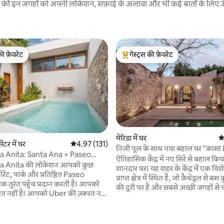
रने की इन जगहों को अपनी लोकेशन, सफ़ाई के अलावा और भी कई बातों के लिए ऊँची
की फ़ेवरेट
गेस्ट्स की फ़ेवरेट
टॉप फ़ेवरेट
गेस्ट्स का टॉप फ़ेवरेट
मेरिडा में घर
औ
ेंटर में घर
औसत रेटिंग 5 में से 4.97, 131 समीक्षाएँ
4.97 (131)
निजी पूल के साथ नया बहाल घर "कासा
a Anita: Santa Ana + Paseo
ऐतिहासिक केंद्र में नए सिरे से बहाल कि
Centro
a Anita की लोकेशन आपको कुछ
शानदार घर। यह शहर के केंद्र में एक विशेषाधिकार
टोरेंट, पार्क और प्रतिष्ठित Paseo
प्राप्त क्षेत्र में स्थित है, जो कैथेड्रल से 
 तुरंत पहुँच प्रदान करती है। आपको
की दूरी पर है और सबसे अच्छी जगहों से 
रत नहीं है। आपको Uber की ज़रूरत नहीं
वास्तुकला और डिज़ाइन आपको आश्चर्
देंगे! ऊँची छतें, मेहराब और चिनाई की दी
nta Ana के लिए एक ब्लॉक। Paseo
असली मणि! घर में एक स्विमिंग पूल और निजी छत है,
 प्रमुख राउंडअबाउट के लिए तीन