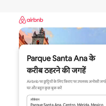
इसे
छोड़कर
सीधा
कॉन्टेंट
पर
जाएँ
Parque Santa Ana के
करीब ठहरने की जगहें
Airbnb पर छुट्टियों के लिए किराए पर उपलब्ध अनोखी जगहे
घर और बहुत कुछ बुक करें
लोकेशन
नतीजों के उपलब्ध होने पर, अप और डाउन 'ऐरो की' का इस्तेमाल 