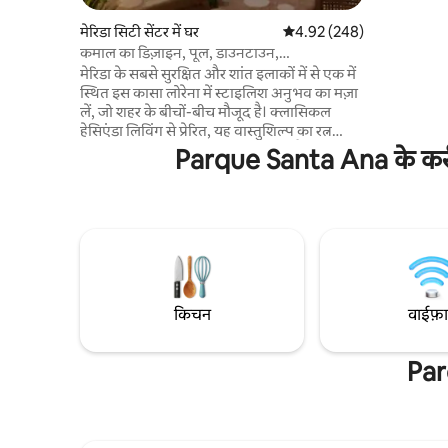
ब्लॉक। रेस्त
मेरिडा सिटी सेंटर में घर
औसत रेटिंग 5 में से 4.92, 248
4.92 (248)
ओलिवा, 13
कमाल का डिज़ाइन, पूल, डाउनटाउन,
के लिए चार ब्लॉक। और यह सिर्फ
2Br2Bathrooms
एक शानदार प
मेरिडा के सबसे सुरक्षित और शांत इलाकों में से एक में
किया गया है!
स्थित इस कासा लोरेना में स्टाइलिश अनुभव का मज़ा
लें, जो शहर के बीचों-बीच मौजूद है। क्लासिकल
हेसिएंडा लिविंग से प्रेरित, यह वास्तुशिल्प का रत्न
डिज़ाइन, आराम और शांति का सुंदर मेल है।
Parque Santa Ana के करीब छ
आर्किटेक्चरल डाइजेस्ट डिज़ाइन अवार्ड्स 2022 में
फ़ाइनलिस्टररिस्टोरेशन छोटी या लंबी बुकिंग के लिए
पूरी तरह से सुसज्जित किचन, तेज़ वाई-फ़ाई, पानी का
अच्छा दबाव, गर्म पानी, अच्छी क्वालिटी के तौलिए
और चादरें, अतिरिक्त तकिए और बहुत कुछ। आपके
ठहरने के अनुभव को आरामदायक, सुकूनदेह और
चिंतामुक्त बनाने के लिए डिज़ाइन किया गया है।
किचन
वाईफ़
Par