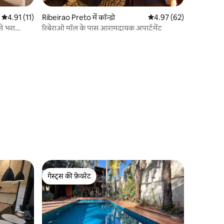
औसत रेटिंग 5 में से 4.91, 11 समीक्षाएँ
4.91 (11)
Ribeirao Preto में कॉन्डो
औसत रेटिंग 5 में से 4.97, 6
4.97 (62)
से भरा
रिबेराओ मॉल के पास आरामदायक अपार्टमेंट
गेस्ट्स की फ़ेवरेट
गेस्ट्स की फ़ेवरेट