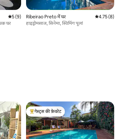
औसत रेटिंग 5 में से 5, 9 समीक्षाएँ
5 (9)
Ribeirao Preto में घर
औसत रेटिंग 5 में से 4.75, 
4.75 (8)
ायक घर
हाइड्रोमसाज, सिनेमा, स्विमिंग पूल!
गेस्ट्स की फ़ेवरेट
गेस्ट्स का टॉप फ़ेवरेट