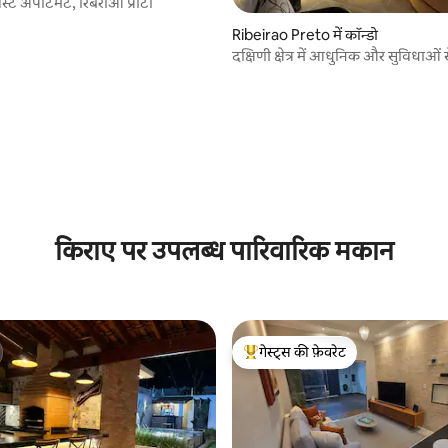
स्ट अपार्टमेंट, रिबेराओ प्रीटो
Ribeirao Preto में कॉन्डो
दक्षिणी क्षेत्र में आधुनिक और सुविधाओं 
अपार्टमेंट।
 समीक्षाएँ
किराए पर उपलब्ध पारिवारिक मकान
गेस्ट्स की फ़ेवरेट
गेस्ट्स का टॉप फ़ेवरेट