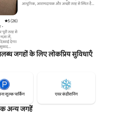
आधुनिक, आरामदायक और अच्छी तरह से स्थित है।
रिबेराओ प्रीटो; राया पार्क में सबसे प्रसिद्ध पोस्टकार्ड में
से एक का आनंद लेने और आराम करने के लिए
लगभग 5 मीटर लंबी बालकनी। आस - पास बार,
औसत रेटिंग 5 में से 5, 26 समीक्षाएँ
5 (26)
रेस्तरां, फ़ार्मेसी और सुपरमार्केट हैं। Av. João Fiusa
ा •
के करीब, Ribeirão Preto शहर का एक बढ़िया
पूरी तरह से
आस - पड़ोस है।
मज़ा लें,
दिखाई देगा।
 सुखद
था, जो
पलब्ध जगहों के लिए लोकप्रिय सुविधाएँ
के लिए
 जगह ✔️खुद
िना शुल्क पार्किंग
एयर कंडीशनिंग
क अन्य जगहें