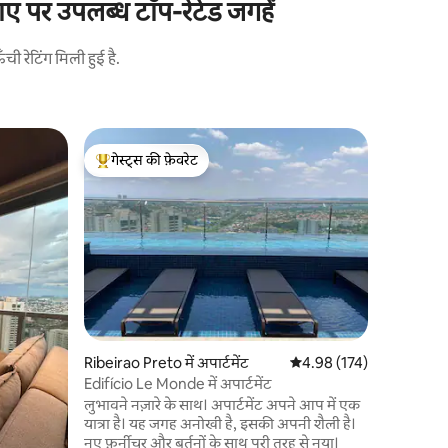
ाए पर उपलब्ध टॉप-रेटेड जगहें
 रेटिंग मिली हुई है.
Ribeirao Pr
गेस्ट्स की फ़ेवरेट
गेस्ट्स की
यात्री स्प
गेस्ट्स का टॉप फ़ेवरेट
गेस्ट्स की
इस अनोखी और
आराम के लिए
किचनवेयर, क
आयरन और अन्
सिंगल बेड य
स्विमिंग पू
पढ़ाई या म
जैसी आम जगहों का 
फ्रांसिस्
Ribeirao Preto में अपार्टमेंट
औसत रेटिंग 5 में से 4.98, 17
4.98 (174)
करीब।
Edifício Le Monde में अपार्टमेंट
लुभावने नज़ारे के साथ। अपार्टमेंट अपने आप में एक
यात्रा है। यह जगह अनोखी है, इसकी अपनी शैली है।
नए फ़र्नीचर और बर्तनों के साथ पूरी तरह से नया।