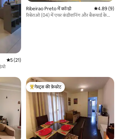
Ribeirao Preto में कॉन्डो
औसत रेटिंग 5 में से 4.89, 
4.89 (9)
रिबेराओ (04) में एयर कंडीशनिंग और बैकयार्ड के
साथ 2 बेडरूम वाला सुंदर घर
औसत रेटिंग 5 में से 5, 21 समीक्षाएँ
5 (21)
डियो
गेस्ट्स की फ़ेवरेट
गेस्ट्स का टॉप फ़ेवरेट