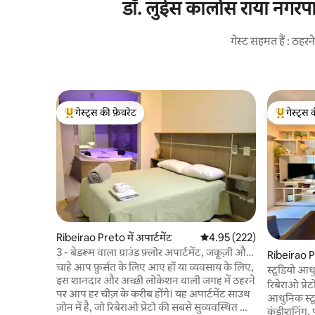
डॉ. लुईस कार्लोस राया नगरपा
गेस्ट सहमत हैं : ठह
गेस्ट्स की फ़ेवरेट
गेस्ट्स 
गेस्ट्स का टॉप फ़ेवरेट
गेस्ट्स का 
Ribeirao Preto में अपार्टमेंट
औसत रेटिंग 5 में से 4.95, 222
4.95 (222)
3 - बेडरूम वाला ग्राउंड फ़्लोर अपार्टमेंट, जकूज़ी और
Ribeirao Pr
बैकयार्ड वाला सुइट
चाहे आप फ़ुर्सत के लिए आए हों या व्यवसाय के लिए,
स्टूडियो आधु
इस शानदार और अच्छी लोकेशन वाली जगह में ठहरने
रिबेराओ प्रे
पर आप हर चीज़ के करीब होंगे। यह अपार्टमेंट साउथ
आधुनिक स्टू
ज़ोन में है, जो रिबेराओ प्रेटो की सबसे सुव्यवस्थित और
कंडीशनिंग, प