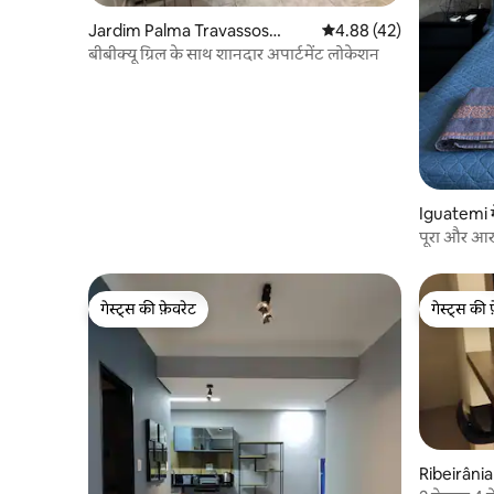
Jardim Palma Travassos
औसत रेटिंग 5 में से 4.88, 42
4.88 (42)
में कॉन्डो
बीबीक्यू ग्रिल के साथ शानदार अपार्टमेंट लोकेशन
Iguatemi मे
पूरा और आर
गेस्ट्स की फ़ेवरेट
गेस्ट्स की 
गेस्ट्स की फ़ेवरेट
गेस्ट्स की 
Ribeirânia म