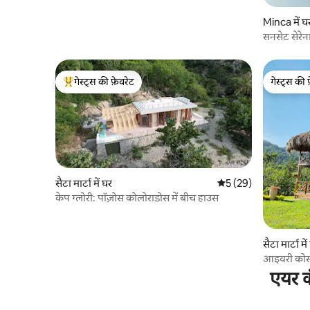
Minca में घ
सनसेट सेरेना
गेस्ट्स की फ़ेवरेट
गेस्ट्स की 
गेस्ट्स का टॉप फ़ेवरेट
गेस्ट्स की 
सैटा मार्टा में घर
औसत रेटिंग 5 में से 5, 29
5 (29)
केप ग्लोरी: पॉज़ोस कोलोराडोस में बीच हाउस
सैटा मार्टा मे
आइवरी कोस्ट
पर देने की 
एयर क