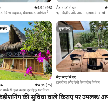
र
औसत रेटिंग 5 में से 4.94, 98 समीक्षाएँ
4.94 (98)
सैटा मार्टा में घर
औस
टा विला ट्यूकन, ब्रेकफ़ास्ट शामिल है
पूरा, केंद्रीय और आरामदायक आवास।
फ़ेवरेट
सुपरहोस्ट
फ़ेवरेट
सुपरहोस्ट
 समीक्षाएँ
सैटा मार्टा में घर
टायरोना और रियो के करीब केबिन
ं घर
औसत रेटिंग 5 में से 4.95, 75 समीक्षाएँ
4.95 (75)
 पार्क से कुछ कदम दूर सुंदर घर किराए
जगह
ंडीशनिंग की सुविधा वाले किराए पर उपलब्ध अपार