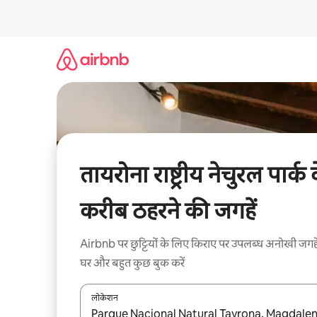
इसे
छोड़कर
सीधा
कॉन्टेंट
पर
जाएँ
तायरोना राष्ट्रीय नेचुरल पार्क 
करीब ठहरने की जगहें
Airbnb पर छुट्टियों के लिए किराए पर उपलब्ध अनोखी जगहे
घर और बहुत कुछ बुक करें
लोकेशन
नतीजों के उपलब्ध होने पर, अप और डाउन 'ऐरो की' का इस्तेमाल 