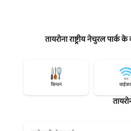
में लंच और ड
में ठहरने के एहसास का मज़ा लें, जहाँ चारों तरफ़
दो लोगों (या
कुदरती माहौल है, लेकिन साथ ही सुविधाएँ, शांत
बिलकुल सही 
माहौल, एयर कंडीशन वाले बेडरूम और वास्तविक
सुविधाओं से
आराम के लिए आरामदायक बेड भी मौजूद हैं।
वाला लिविं
के लिए ज़रूर
तायरोना राष्ट्रीय नेचुरल पार्क
किचन
वाईफ़
तायरोन