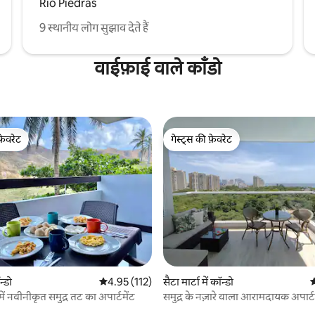
Río Piedras
9 स्थानीय लोग सुझाव देते हैं
वाईफ़ाई वाले काँडो
फ़ेवरेट
गेस्ट्स की फ़ेवरेट
फ़ेवरेट
गेस्ट्स की फ़ेवरेट
 समीक्षाएँ
न्डो
औसत रेटिंग 5 में से 4.95, 112 समीक्षाएँ
4.95 (112)
सैटा मार्टा में कॉन्डो
औ
में नवीनीकृत समुद्र तट का अपार्टमेंट
समुद्र के नज़ारे वाला आरामदायक अपार्ट