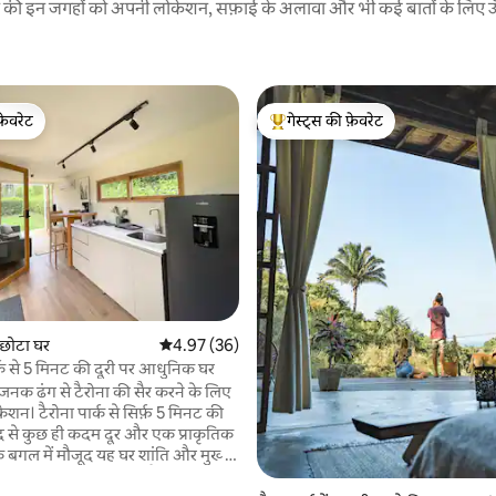
रने की इन जगहों को अपनी लोकेशन, सफ़ाई के अलावा और भी कई बातों के लिए ऊँची
फ़ेवरेट
गेस्ट्स की फ़ेवरेट
फ़ेवरेट
गेस्ट्स का टॉप फ़ेवरेट
 समीक्षाएँ
ें छोटा घर
औसत रेटिंग 5 में से 4.97, 36 समीक्षाएँ
4.97 (36)
्क से 5 मिनट की दूरी पर आधुनिक घर
जनक ढंग से टैरोना की सैर करने के लिए
 सिर्फ़ 5 मिनट की
ुद्र से कुछ ही कदम दूर और एक प्राकृतिक
े बगल में मौजूद यह घर शांति और मुख्य
न पहुँच की सुविधा देता है। उसी इलाके