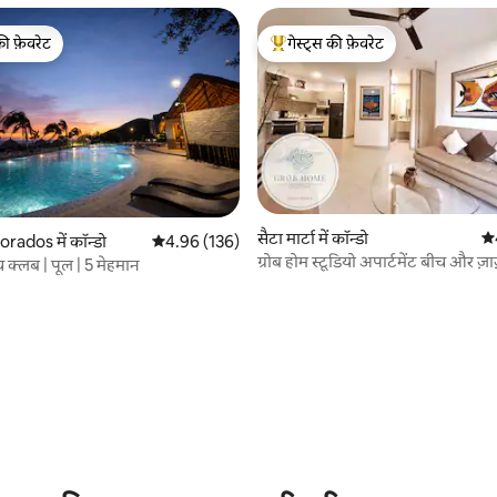
की फ़ेवरेट
गेस्ट्स की फ़ेवरेट
टॉप फ़ेवरेट
गेस्ट्स का टॉप फ़ेवरेट
सैटा मार्टा में कॉन्डो
औस
rados में कॉन्डो
औसत रेटिंग 5 में से 4.96, 136 समीक्षाएँ
4.96 (136)
ग्रोब होम स्टूडियो अपार्टमेंट बीच और ज़ाज
 क्लब | पूल | 5 मेहमान
सीढ़ियाँ
 समीक्षाएँ