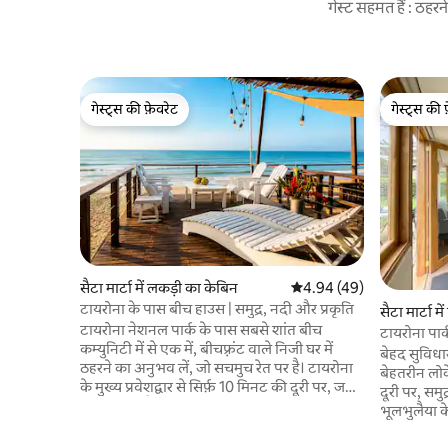
गेस्ट सहमत हैं : ठह
गेस्ट्स की फ़ेवरेट
गेस्ट्स की 
गेस्ट्स की फ़ेवरेट
गेस्ट्स की 
सैटा मार्टा में लकड़ी का केबिन
औसत रेटिंग 5 में से 4.94, 49
4.94 (49)
टायरोना के पास बीच हाउस | समुद्र, नदी और प्रकृति
सैटा मार्टा म
टायरोना नेशनल पार्क के पास सबसे शांत बीच
टायरोना पार
कम्युनिटी में से एक में, बीचफ़्रंट वाले निजी घर में
बेहद सुविधा
ठहरने का अनुभव लें, जो सचमुच रेत पर है। टायरोना
बेहतरीन लोकेशन। टैरोना पार्क से
के मुख्य प्रवेशद्वार से सिर्फ़ 10 मिनट की दूरी पर, जहाँ
दूरी पर, सम
समुद्र, नदी, मैंग्रोव, स्थानीय रेस्टोरेंट और शांत बीच
भूलभुलैया क
लाइफ़ बस कुछ ही कदम दूर हैं। रूफ़टॉप, बारबेक्यू,
सड़क से आसा
समुद्र के नज़ारों और एक वास्तविक निजी बीच हाउस