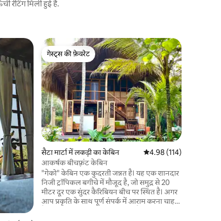
 रेटिंग मिली हुई है.
सैटा मार्टा 
गेस्ट्स की फ़ेवरेट
सुपरहोस्ट
Sea View 
गेस्ट्स की फ़ेवरेट
सुपरहोस्ट
वर्षावन से 
आराम का आन
जोड़ों या त
प्रकृति के स
कैरेबियन स
मार्टा का एक
परिवहन से 
कैरिबियन क
पहुँचा जा 
सैटा मार्टा में लकड़ी का केबिन
औसत रेटिंग 5 में से 4.98, 11
4.98 (114)
नारानजोस,
आकर्षक बीचफ़्रंट केबिन
द्वारा 3 म
"गेको" केबिन एक कुदरती जन्नत है। यह एक शानदार
निजी ट्रॉपिकल बगीचे में मौजूद है, जो समुद्र से 20
मीटर दूर एक सुंदर कैरिबियन बीच पर स्थित है। अगर
आप प्रकृति के साथ पूर्ण संपर्क में आराम करना चाहते
हैं, तो Cabaña Gecko सही जगह है। आपको
मनचाही शांति और निजता मिलेगी और समुद्र तट के