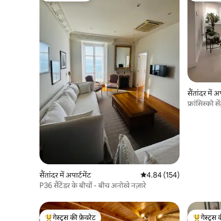
सैंतांदर में अ
फ्रांसिस्को से
सैंतांदर में अपार्टमेंट
औसत रेटिंग 5 में से 4.84, 154
4.84 (154)
P36 सैंटेंडर के बीचों - बीच अनोखे नज़ारे
गेस्ट्स की फ़ेवरेट
गेस्ट्स 