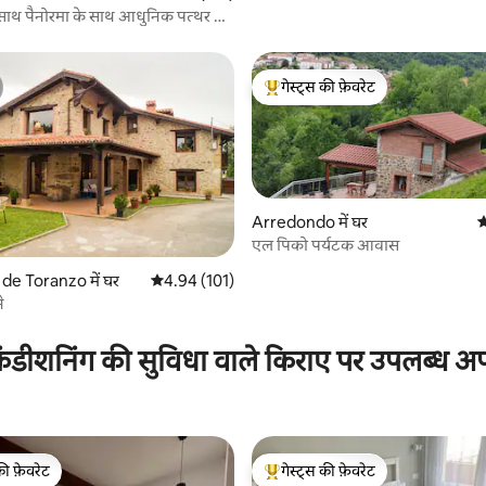
 साथ पैनोरमा के साथ आधुनिक पत्थर का
गेस्ट्स की फ़ेवरेट
गेस्ट्स का टॉप फ़ेवरेट
Arredondo में घर
औ
एल पिको पर्यटक आवास
de Toranzo में घर
औसत रेटिंग 5 में से 4.94, 101 समीक्षाएँ
4.94 (101)
े
 समीक्षाएँ
ंडीशनिंग की सुविधा वाले किराए पर उपलब्ध अपार
की फ़ेवरेट
गेस्ट्स की फ़ेवरेट
टॉप फ़ेवरेट
गेस्ट्स का टॉप फ़ेवरेट