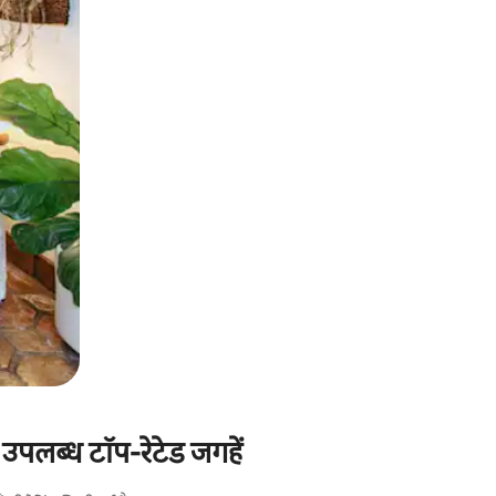
पलब्ध टॉप-रेटेड जगहें