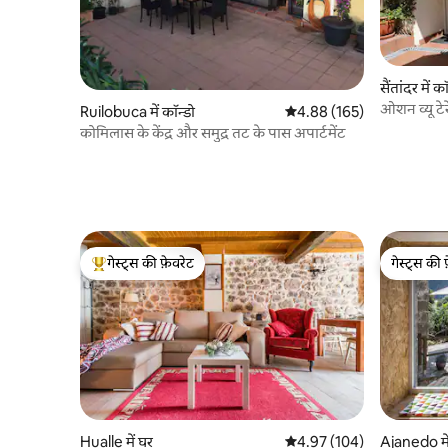
सैंतांदर में कॉ
ओशन व्यू टे
Ruilobuca में कॉन्डो
औसत रेटिंग 5 में से 4.88, 165
4.88 (165)
कोमिलास के केंद्र और समुद्र तट के पास अपार्टमेंट
गेस्ट्स की फ़ेवरेट
गेस्ट्स की 
गेस्ट्स का टॉप फ़ेवरेट
गेस्ट्स की 
Hualle में घर
औसत रेटिंग 5 में से 4.97, 104
4.97 (104)
Ajanedo मे