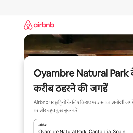
इसे
छोड़कर
सीधा
कॉन्टेंट
पर
जाएँ
Oyambre Natural Park 
करीब ठहरने की जगहें
Airbnb पर छुट्टियों के लिए किराए पर उपलब्ध अनोखी जगहे
घर और बहुत कुछ बुक करें
लोकेशन
नतीजों के उपलब्ध होने पर, अप और डाउन 'ऐरो की' का इस्तेमाल 