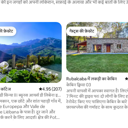
रने की इन जगहों को अपनी लोकेशन, सफ़ाई के अलावा और भी कई बातों के लिए ऊँची
की फ़ेवरेट
गेस्ट्स की फ़ेवरेट
टॉप फ़ेवरेट
गेस्ट्स की फ़ेवरेट
Rubalcaba में लकड़ी का केबिन
औ
 समीक्षाएँ
केबिन क्विवा 03
 कॉटेज
औसत रेटिंग 5 में से 4.95, 207 समीक्षाएँ
4.95 (207)
अपनी वापसी में आपका स्वागत है। लिएर्
ी सिन्या II। ब्यूनस आयर्स डी लिबेना इन
7 मिनट की ड्राइव पर। दो लोगों के लिए 
मकान, एक छोटे और शांत पहाड़ी गाँव में,
रेनोवेट किए गए पासिएगा केबिन के बारे मे
de Europepa और Valle de
फ़ायरप्लेस की गर्माहट के साथ कुदरत के 
e Liébana के पास है। दूर जाने और
वीकएंड बिताने के लिए बेहतरीन जगह। ब
ंपर्क करने के लिए आदर्श। क्षेत्र की Potes
जंगल से घिरा यह अनोखा ठिकाना बेमिस
िमी दूर है। 35 किमी दूर हमारे पास
और बेजोड़ क्वॉलिटी देता है। किचन आध