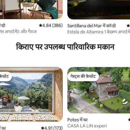
न्डो
औसत रेटिंग 5 में से 4.84, 386 समीक्षाएँ
4.84 (386)
Santillana del Mar में कॉन्डो
औस
रेस अपार्टमेंट और गैराज
Estela de Altamira 1 बेडरूम अपार्टमे
 समीक्षाएँ
किराए पर उपलब्ध पारिवारिक मकान
फ़ेवरेट
गेस्ट्स की फ़ेवरेट
फ़ेवरेट
गेस्ट्स की फ़ेवरेट
Potes में घर
औ
CASA LA LIN experi
 समीक्षाएँ
ं घर
औसत रेटिंग 5 में से 4.91, 173 समीक्षाएँ
4.91 (173)