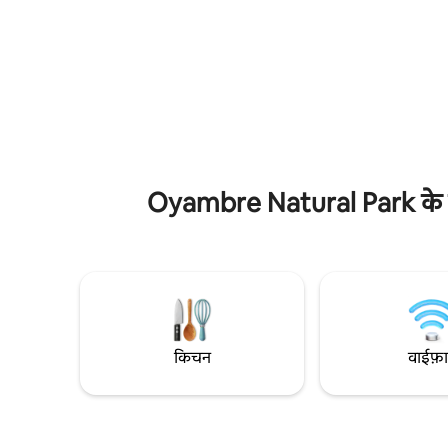
Fuente Dé 
टब के साथ समुद्र और बाथरूम को देखता है। दो अन्य
और सैन Vic
डबल बेडरूम और एक बाथरूम है। और कामकाजी
से 50 किमी दूर है। 2 विशाल और 
जगह और/या अतिरिक्त बेड के लिए एक लॉफ़्ट।
शॉवर ट्रे के
पोर्च और नि
है। वाईफ़ाई।
Oyambre Natural Park के करीब
किचन
वाईफ़