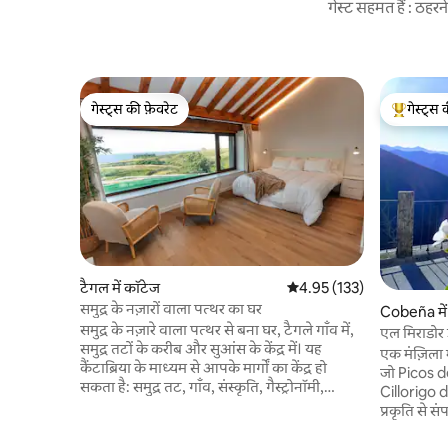
गेस्ट सहमत हैं : ठह
गेस्ट्स की फ़ेवरेट
गेस्ट्स 
गेस्ट्स की फ़ेवरेट
गेस्ट्स का 
टैगल में कॉटेज
औसत रेटिंग 5 में से 4.95, 133
4.95 (133)
समुद्र के नज़ारों वाला पत्थर का घर
Cobeña में
समुद्र के नज़ारे वाला पत्थर से बना घर, टैगले गाँव में,
एल मिराडोर ड
समुद्र तटों के करीब और सुआंस के केंद्र में। यह
पिकोस
एक मंज़िला 
कैंटाब्रिया के माध्यम से आपके मार्गों का केंद्र हो
जो Picos 
सकता है: समुद्र तट, गाँव, संस्कृति, गैस्ट्रोनॉमी,
Cillorigo d
प्रकृति... घर में, एक बड़ी जगह लिविंग - डाइनिंग रूम
प्रकृति से स
और किचन और बारबेक्यू के साथ एक आँगन को
राजधानी 7 क
एकीकृत करती है। बड़ी खिड़की वाला मुख्य कमरा जेट