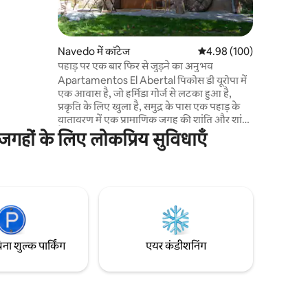
 पर्सनलाइज़्ड
ें। हम आपके
 कोशिश करते
Navedo में कॉटेज
औसत रेटिंग 5 में से 4.98, 10
4.98 (100)
पहाड़ पर एक बार फिर से जुड़ने का अनुभव
Apartamentos El Abertal पिकोस डी यूरोपा में
एक आवास है, जो हर्मिडा गोर्ज से लटका हुआ है,
प्रकृति के लिए खुला है, समुद्र के पास एक पहाड़ के
वातावरण में एक प्रामाणिक जगह की शांति और शांत
है। हम Potes से लगभग 20 किमी दूर,
गहों के लिए लोकप्रिय सुविधाएँ
Peñarrubia के एक छोटे शहर, Navedo में हैं। हम
आपको शोरगुल से दूर एक प्राकृतिक वातावरण प्रदान
करते हैं, जहाँ आप सभी सुविधाओं का आनंद ले सकते
हैं। छत से या बालकनी से, आप Picos de
Europepa पहाड़ों की महानता की प्रशंसा कर सकते
हैं।
िना शुल्क पार्किंग
एयर कंडीशनिंग