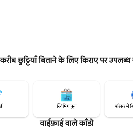
केबल कार है जो Picos तक जाती है
उपकरणों से सुसज्जित है। तेज़ वाई-फ़ाई,
ente de la Barquera के समुद्र तटों
सेवा और बेदाग साफ़-सफ़ाई का मज़ा ल
आरामदायक कमरे,
ठहरने के अनुभव को यादगार बनाने की
 साथ बाथरूम, लिविंग रूम - रसोई, छत/
हैं।
जी पार्किंग। इसमें बेड लिनन और टॉयलेट
 छुट्टियाँ बिताने के लिए किराए पर उपलब्ध ज
ाई
स्विमिंग पूल
परिसर में ब
वाईफ़ाई वाले काँडो