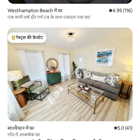
Westhampton Beach में घर
औसत रेटिंग 5 में स
4.95 (116)
एक सभी वर्ष दौर गर्म टब के साथ एकदम नया घर।
गेस्ट्स की फ़ेवरेट
गेस्ट्स का टॉप फ़ेवरेट
साउथैम्प्टन में घर
औसत रेटिंग 5 मे
5.0 (41)
गाँव में आकर्षक घर