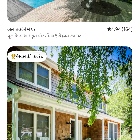
जल चक्की में घर
औसत रेटिंग 5 में स
4.94 (164)
पूल के साथ अद्भुत वॉटरमिल 5 बेडरूम का घर
गेस्ट्स की फ़ेवरेट
गेस्ट्स का टॉप फ़ेवरेट