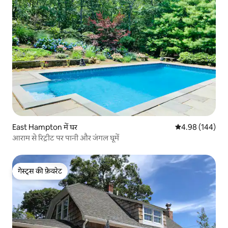
East Hampton में घर
औसत रेटिंग 5 में स
4.98 (144)
आराम से रिट्रीट पर पानी और जंगल घूमें
गेस्ट्स की फ़ेवरेट
गेस्ट्स की फ़ेवरेट