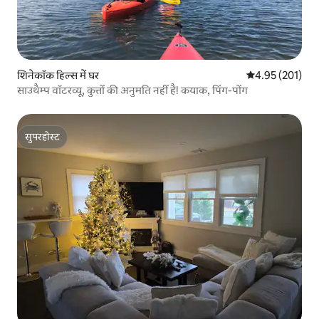
शिनेकॉक हिल्स में घर
औसत रेटिंग 5 में स
4.95 (201)
साउथैम्प वॉटरव्यू, कुत्तों की अनुमति नहीं है! कयाक, पिंग-पोंग
सुपरहोस्ट
सुपरहोस्ट