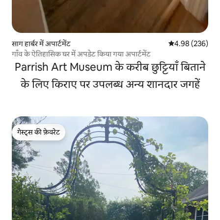
साग हार्बर में अपार्टमेंट
औसत रेटिंग 5 में स
4.98 (236)
गाँव के ऐतिहासिक घर में अपडेट किया गया अपार्टमेंट
Parrish Art Museum के करीब छुट्टियाँ बिताने
के लिए किराए पर उपलब्ध अन्य शानदार जगहें
गेस्ट्स की फ़ेवरेट
गेस्ट्स की फ़ेवरेट