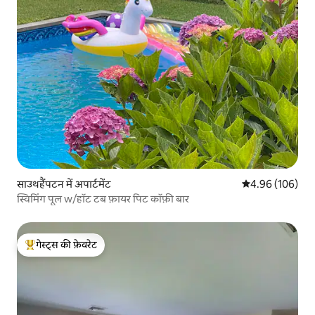
साउथहैंपटन में अपार्टमेंट
औसत रेटिंग 5 में स
4.96 (106)
स्विमिंग पूल w/हॉट टब फ़ायर पिट कॉफ़ी बार
गेस्ट्स की फ़ेवरेट
गेस्ट्स का टॉप फ़ेवरेट