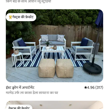
किंग बेड के साथ ओशन व्यू स्टूडियो
गेस्ट्स की फ़ेवरेट
गेस्ट्स का टॉप फ़ेवरेट
ईस्ट क्वोग में अपार्टमेंट
औसत रेटिंग 5 में स
4.96 (317)
मरमेड उर्फ ला कासा डेला सायरना का घर
गेस्ट्स की फ़ेवरेट