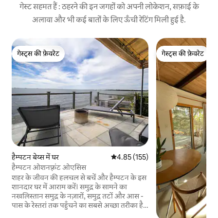
गेस्ट सहमत हैं : ठहरने की इन जगहों को अपनी लोकेशन, सफ़ाई के
अलावा और भी कई बातों के लिए ऊँची रेटिंग मिली हुई है.
गेस्ट्स की फ़ेवरेट
गेस्ट्स की फ़ेवरेट
गेस्ट्स की फ़ेवरेट
गेस्ट्स की फ़ेवरेट
हैम्पटन बेय्स में घर
औसत रेटिंग 5 में से 4.85, 155 समीक्षाएँ
4.85 (155)
हैम्पटन ओशनफ़्रंट ओएसिस
शहर के जीवन की हलचल से बचें और हैम्पटन के इस
शानदार घर में आराम करें। समुद्र के सामने का
नखलिस्तान समुद्र के नज़ारों, समुद्र तटों और आस -
पास के रेस्तरां तक पहुँचने का सबसे अच्छा तरीका है।
हमारे विशाल डेक पर आराम करें - सुबह की कॉफ़ी