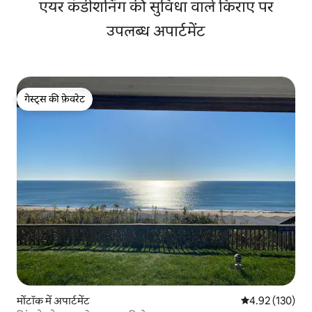
एयर कंडीशनिंग की सुविधा वाले किराए पर
उपलब्ध अपार्टमेंट
गेस्ट्स की फ़ेवरेट
गेस्ट्स की फ़ेवरेट
मोंटॉक में अपार्टमेंट
औसत रेटिंग 5 में स
4.92 (130)