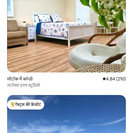
मोंटॉक में कॉन्डो
औसत रेटिंग 5 में स
4.84 (210)
तटरेखा दृश्य स्टूडियो
गेस्ट्स की फ़ेवरेट
गेस्ट्स का टॉप फ़ेवरेट