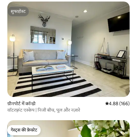
सुपरहोस्ट
सुपरहोस्ट
ग्रीनपोर्ट में कॉन्डो
औसत रेटिंग 5 में स
4.88 (166)
वॉटरफ़्रंट एस्केप | निजी बीच, पूल और नज़ारे
गेस्ट्स की फ़ेवरेट
गेस्ट्स की फ़ेवरेट