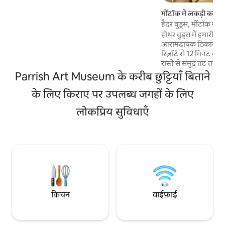
और सूर्यास्त कॉकटेल के लिए बिल्कुल सही। यह
मोंटॉक में लकड़ी का के
रेलवे स्टेशन से बस थोड़ी ही दूरी पर है और हवाई अड्डे
हैदर वुड्स, मोंटॉक में 
से सिर्फ़ 15 मिनट की दूरी पर है, जहाँ आप जल्दी -
हीथर वुड्स में हमारी स
जल्दी जा सकते हैं। आपकी सुरक्षा के लिए, घर में रिंग
आरामदायक ठिकाना आसान
कैमरे और एक बार इस्तेमाल किए जाने वाले मुख्य
रिज़ॉर्ट से 12 मिनट की
कोड लगे हुए हैं। अभी बुक करें और हैम्पटन के
रास्ते से समुद्र तट तक
बेहतरीन पलायन का अनुभव लें!
और रेस्तरां और नाइटल
Parrish Art Museum के करीब छुट्टियाँ बिताने
6 मिनट की ड्राइव पर स
के लिए किराए पर उपलब्ध जगहों के लिए
एडवेंचर करने वाले लोग
निजी और घर जैसा है,
लोकप्रिय सुविधाएँ
चिमनी फ़ायर पिट है। मु
हम आपकी निजता का सम्
वाईफ़ाई, खिड़की A/C
उपलब्ध है। 1 कार के लिए
किचन
वाईफ़ाई