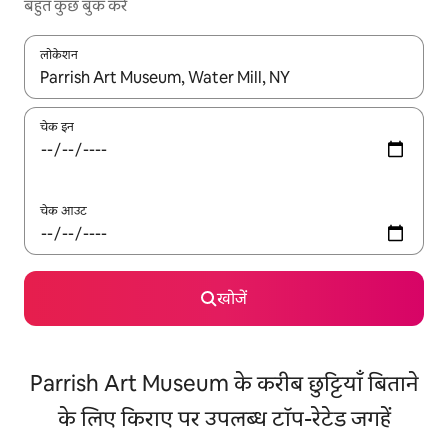
बहुत कुछ बुक करें
लोकेशन
नतीजों के उपलब्ध होने पर, अप और डाउन 'ऐरो की' का इस्तेमाल करके नेविगेट करें
चेक इन
चेक आउट
खोजें
Parrish Art Museum के करीब छुट्टियाँ बिताने
के लिए किराए पर उपलब्ध टॉप-रेटेड जगहें