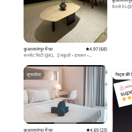
कुआलालंपुर 
IbnB KL@
कुआलालंपुर में घर
औसत रेटिंग 5 में से 4.97, 68
4.97 (68)
सनसेट सिटी @KL 【जकूज़ी • डायसन •
प्रोजेक्टर】
सुपरहोस्ट
गेस्ट्स की 
सुपरहोस्ट
गेस्ट्स की 
कुआलालंपुर में घर
औसत रेटिंग 5 में से 4.65, 23
4.65 (23)