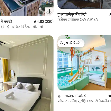
कुआलालंपुर में कॉन्डो
औ
ट्रिबेका इनोब्रिक OW A913A
ें कॉन्डो
औसत रेटिंग 5 में से 4.82, 230 समीक्षाएँ
4.82 (230)
 समीक्षाएँ
ज़ (आर) - बुकिट बिंटैगसीसीसीसी
गेस्ट्स की फ़ेवरेट
गेस्ट्स की फ़ेवरेट
 समीक्षाएँ
कुआलालंपुर में कॉन्डो
औ
परिवार के लिए सुरक्षित सफ़ारी वंडरलैंड
बिंतांग