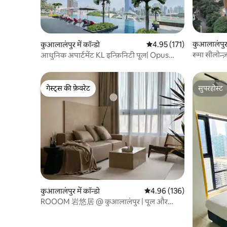
कुआलालंपुर म
कुआलालंपुर में कॉन्डो
औसत रेटिंग 5 में से 4.95, 171
4.95 (171)
रूमा सीलोन्
आधुनिक अपार्टमेंट KL इन्फ़िनिटी पूल| Opus
Residences
गेस्ट्स की फ़ेवरेट
सुपरहोस्ट
गेस्ट्स की फ़ेवरेट
सुपरहोस्ट
कुआलालंपुर में कॉन्डो
औसत रेटिंग 5 में से 4.96, 136
4.96 (136)
ROOOM 岩悠居 @ कुआलालंपुर | पूल और
केएलसीसी व्यू