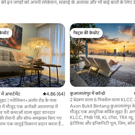
रने की इन जगहों को अपनी लोकेशन, सफ़ाई के अलावा और भी कई बातों के लिए ऊँची
फ़ेवरेट
गेस्ट्स की फ़ेवरेट
फ़ेवरेट
गेस्ट्स की फ़ेवरेट
कुआलालंपुर में कॉन्डो
 समीक्षाएँ
ें अपार्टमेंट
औसत रेटिंग 5 में से 4.86, 64 समीक्षाएँ
4.86 (64)
2 बेडरूम वाला 6 पिक्सेल वाला KLCC औ
र सुइट | पवेलियन+अलोर रोड के पास
#पैविलियन स्काईपूल और फ़ैमिली के प
​Axon Bukit Bintang कुआलालंपुर के 
ंग में मौजूद एक अनोखी आरामगाह में
मौजूद एक आधुनिक सर्विस सुइट है। आ
यह परी कथाओं वाला सुइट शानदार
KLCC, PNB 118, KL टॉवर, TRX व्य
हल्की रोशनी और सोच-समझकर किए गए
इंटीरियर और इन्फ़िनिटी पूल, जिम, सॉन
े साथ एक जादुई ठिकाना प्रदान करता है
24 घंटे, सभी दिन सुरक्षा सहित पूरी सुव
ा छोटे परिवारों के लिए बिल्कुल सही
आनंद लेते हैं। 🛍️ 3 मिनट – फ़ारेनहाइट 88 और