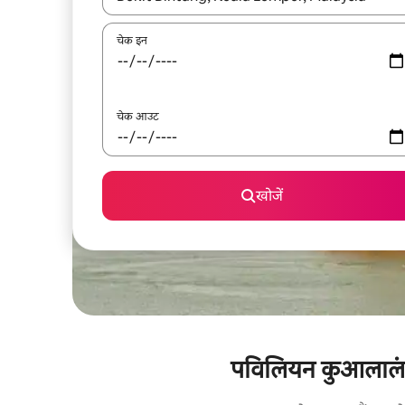
चेक इन
चेक आउट
खोजें
पविलियन कुआलालंपुर 