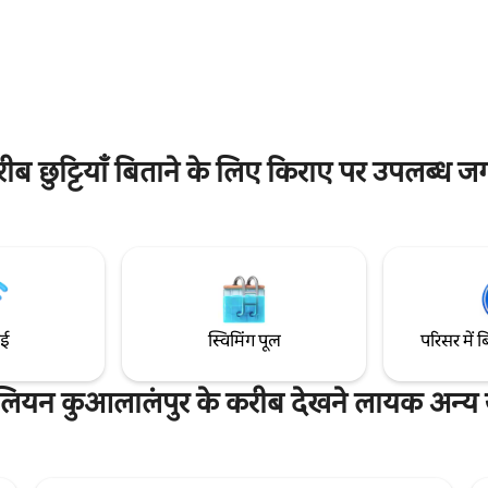
स्टारहिल 💎 5 मिनट – पैवेलियन कुआलालम्
 अंदर मौजूद वॉशर का मज़ा लें।
मिनट – लॉट 10 और डॉन डॉन डोनकी 🚆
ं कुआलालंपुर के स्काइलाइन के नज़ारों
बुकित बिंटांग MRT स्टेशन और मोनोरेल 🏙️ 1
फ़टॉप पूल, जिम और सॉना शामिल हैं।
मिनट – TRX एक्सचेंज मॉल 🗼 15 मि
 मिनट, बर्जाया टाइम्स स्क्वायर और
ट्विन टावर्स (कवर वॉकवे के ज़रिए) कार 
मिनट, जालान अलोर तक 5 मिनट,
मिनट की दूरी पर – KLIA
L तक 7 मिनट की पैदल दूरी पर। TRX
ी है!
 छुट्टियाँ बिताने के लिए किराए पर उपलब्ध जगह
ाई
स्विमिंग पूल
परिसर में ब
लियन कुआलालंपुर के करीब देखने लायक अन्य ज