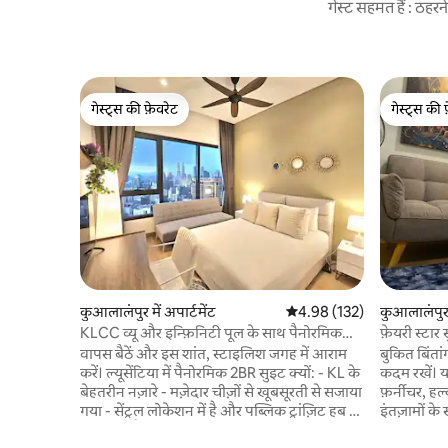
गेस्ट सहमत हैं : ठह
गेस्ट्स की फ़ेवरेट
गेस्ट्स की 
गेस्ट्स की फ़ेवरेट
गेस्ट्स की 
कुआलालंपुर में अपार्टमेंट
औसत रेटिंग 5 में से 4.98, 132
4.98 (132)
कुआलालंपुर म
KLCC व्यू और इन्फ़िनिटी पूल के साथ पैनोरमिक
फ़ेयरी स्टा
2BR सुईट
वापस बैठें और इस शांत, स्टाइलिश जगह में आराम
बुकित बिंता
करें। ल्यूसेंटिया में पैनोरमिक 2BR सुइट क्यों: - KL के
कदम रखें। 
बेहतरीन नज़ारे - मज़ेदार चीज़ों से खूबसूरती से सजाया
फ़र्नीचर, 
गया - सेंट्रल लोकेशन में है और पब्लिक ट्रांज़िट हब से
इंतज़ामों क
जुड़ा हुआ है - तेज़ वाईफ़ाई - Netflix और अन्य
—जो कपल्स य