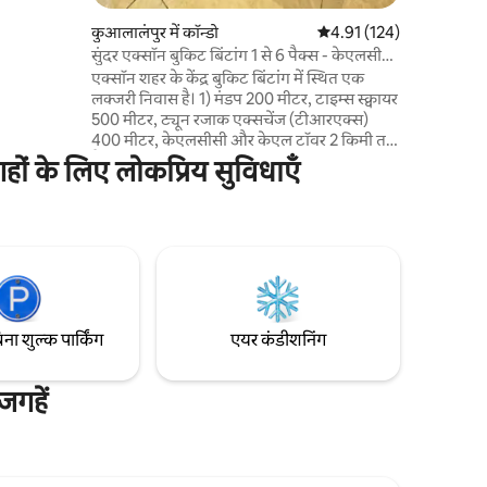
पुर 🛒 5
कुआलालंपुर में कॉन्डो
औसत रेटिंग 5 में से 4.91, 12
4.91 (124)
 5 मिनट –
सुंदर एक्सॉन बुकिट बिंटांग 1 से 6 पैक्स - केएलसीसी
0
टीआरएक्स
एक्सॉन शहर के केंद्र बुकिट बिंटांग में स्थित एक
नट – KLCC
लक्जरी निवास है। 1) मंडप 200 मीटर, टाइम्स स्क्वायर
से ✈️ 50
500 मीटर, ट्यून रजाक एक्सचेंज (टीआरएक्स)
400 मीटर, केएलसीसी और केएल टॉवर 2 किमी तक
पैदल दूरी 2) सभी सार्वजनिक क्षेत्रों, लिफ्ट और लॉबी
ों के लिए लोकप्रिय सुविधाएँ
में 24 घंटे सुरक्षा कैमरे। 3) यह आवास आदर्श रूप से 4
वयस्कों या 2 वयस्कों और 2 बच्चों के लिए उपयुक्त है।
4) जोड़ों, छोटे परिवारों, एकल रोमांच या व्यावसायिक
यात्रियों के लिए बिल्कुल सही। 5) निवास को छोटी
बुकिंग के लिए एक आरामदायक घर का अनुभव देने
के लिए डिज़ाइन किया गया है।
िना शुल्क पार्किंग
एयर कंडीशनिंग
गहें