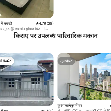
ें कॉन्डो
औसत रेटिंग 5 में से 4.79, 28 समीक्षाएँ
4.79 (28)
 सुइट @ एक्सॉन बुकित बिंटांग |
केएल
किराए पर उपलब्ध पारिवारिक मकान
की फ़ेवरेट
सुपरहोस्ट
टॉप फ़ेवरेट
सुपरहोस्ट
कुआलालंपुर में घर
लेगासी|KLCC का नज़ारा|KLCC से 10