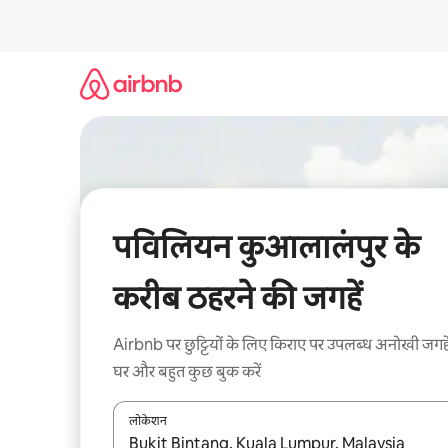
इसे
छोड़कर
सीधा
कॉन्टेंट
पर
जाएँ
पविलियन कुआलालंपुर के
करीब ठहरने की जगहें
Airbnb पर छुट्टियों के लिए किराए पर उपलब्ध अनोखी जगहे
घर और बहुत कुछ बुक करें
लोकेशन
नतीजों के उपलब्ध होने पर, अप और डाउन 'ऐरो की' का इस्तेमाल 