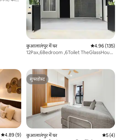
कुआलालंपुर में घर
औसत रेटिंग 5 में से 4.96, 13
4.96 (135)
12Pax,6Bedroom ,6Toilet TheGlassHouse
玻璃屋Bangsar KL
सुपरहोस्ट
सुपरहोस्ट
औसत रेटिंग 5 में से 4.89, 9 समीक्षाएँ
4.89 (9)
कुआलालंपुर में घर
औसत रेटिंग 5 में से 5,
5 (4)