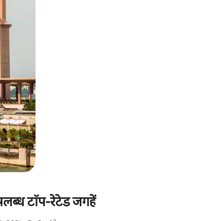
लब्ध टॉप-रेटेड जगहें