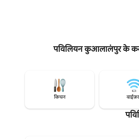
लोगों के साथ 2 टीवी - 2 खूबसूरत पूल - शिशु पालना
है। तेज़ वाई-फ़ाई (104 Mbps), छोटा-सा किचन
और ऊँची कुर्सी के साथ परिवार के अनुकूल - जिम,
और यूनिट के
पूल टेबल, बार्बेक्यू पिट, पियानो - गैराज पार्किंग -
सुविधाओं मे
ज़्यादा-से-ज़्यादा 4 से 6 लोगों के सोने के लिए सुझाया
वाला एक रू
गया - लालापोर्ट शॉपिंग मॉल और वॉव एंटरटेनमेंट
लॉट 10 तक 2
स्ट्रीट अटैच हैं - किराना, दवा की दुकान और सिनेमा
MRT तक 3 
वगैरह
पैविलियन K
मॉल पास में ह
पविलियन कुआलालंपुर के करीब
किचन
वाईफ़
पवि