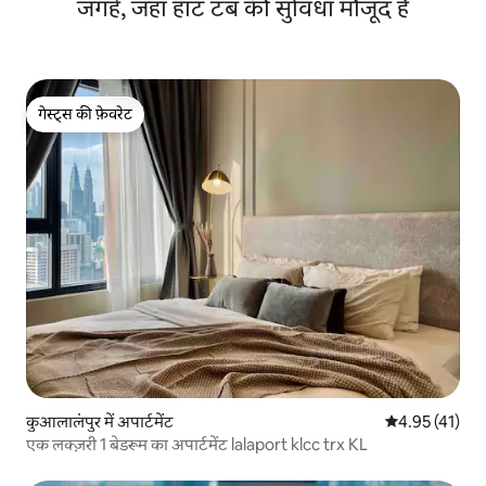
जगहें, जहाँ हॉट टब की सुविधा मौजूद है
गेस्ट्स की फ़ेवरेट
गेस्ट्स की फ़ेवरेट
कुआलालंपुर में अपार्टमेंट
औसत रेटिंग 5 में 
4.95 (41)
एक लक्ज़री 1 बेडरूम का अपार्टमेंट lalaport klcc trx KL