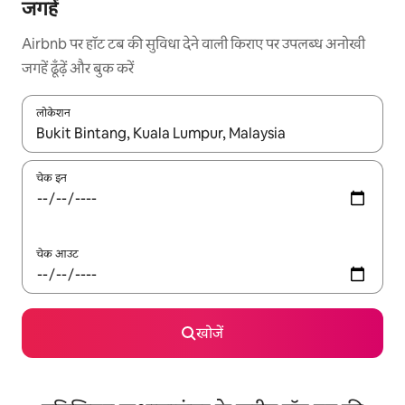
जगहें
Airbnb पर हॉट टब की सुविधा देने वाली किराए पर उपलब्ध अनोखी
जगहें ढूँढ़ें और बुक करें
लोकेशन
नतीजों के उपलब्ध होने पर, अप और डाउन 'ऐरो की' का इस्तेमाल करके नेविगेट करें
चेक इन
चेक आउट
खोजें