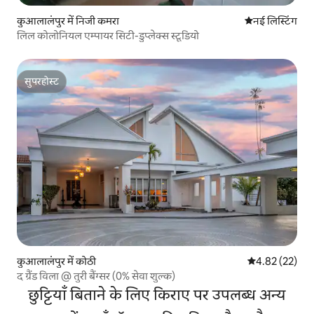
कुआलालंपुर में निजी कमरा
ठहरने की नई जग
नई लिस्टिंग
लिल कोलोनियल एम्पायर सिटी-डुप्लेक्स स्टूडियो
सुपरहोस्ट
सुपरहोस्ट
कुआलालंपुर में कोठी
औसत रेटिंग 5 में 
4.82 (22)
द ग्रैंड विला @ तुरी बैंग्सर (0% सेवा शुल्क)
छुट्टियाँ बिताने के लिए किराए पर उपलब्ध अन्य