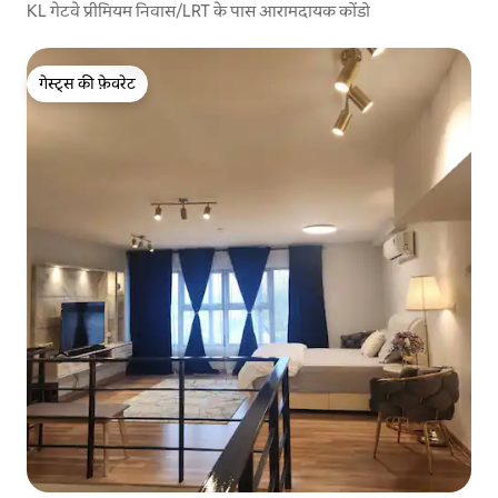
KL गेटवे प्रीमियम निवास/LRT के पास आरामदायक कोंडो
गेस्ट्स की फ़ेवरेट
गेस्ट्स की फ़ेवरेट