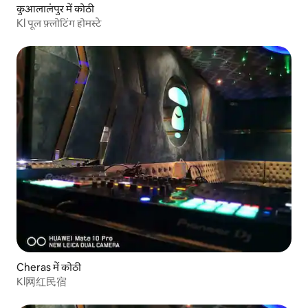
कुआलालंपुर में कोठी
Kl पूल फ़्लोटिंग होमस्टे
Cheras में कोठी
Kl网红民宿