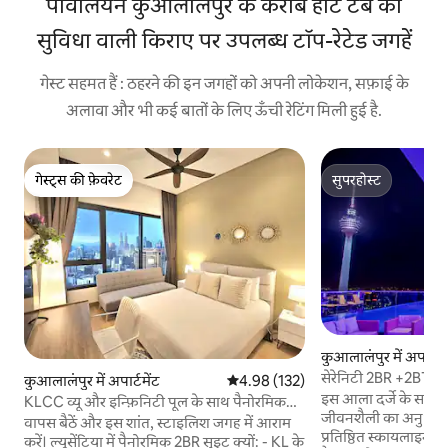
पविलियन कुआलालंपुर के करीब हॉट टब की
सुविधा वाली किराए पर उपलब्ध टॉप-रेटेड जगहें
गेस्ट सहमत हैं : ठहरने की इन जगहों को अपनी लोकेशन, सफ़ाई के
अलावा और भी कई बातों के लिए ऊँची रेटिंग मिली हुई है.
गेस्ट्स की फ़ेवरेट
सुपरहोस्ट
गेस्ट्स की फ़ेवरेट
सुपरहोस्ट
कुआलालंपुर में अपार्टमे
सेरेनिटी 2BR +2BTH स
कुआलालंपुर में अपार्टमेंट
औसत रेटिंग 5 में से 4.98, 132 समीक्षाएँ
4.98 (132)
इस आला दर्जे के सर्विस अ
KLCC व्यू और इन्फ़िनिटी पूल के साथ पैनोरमिक
जीवनशैली का अनुभव ले
2BR सुईट
वापस बैठें और इस शांत, स्टाइलिश जगह में आराम
प्रतिष्ठित स्कायलाइन क
करें। ल्यूसेंटिया में पैनोरमिक 2BR सुइट क्यों: - KL के