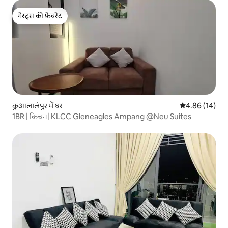
गेस्ट्स की फ़ेवरेट
गेस्ट्स की फ़ेवरेट
कुआलालंपुर में घर
औसत रेटिंग 5 में 
4.86 (14)
1BR | किचन| KLCC Gleneagles Ampang @Neu Suites