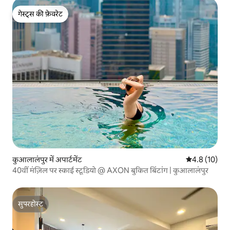
गेस्ट्स की फ़ेवरेट
गेस्ट्स की फ़ेवरेट
कुआलालंपुर में अपार्टमेंट
औसत रेटिंग 5 मे
4.8 (10)
40वीं मंज़िल पर स्काई स्टूडियो @ AXON बुकित बिंटांग | कुआलालंपुर
सुपरहोस्ट
सुपरहोस्ट