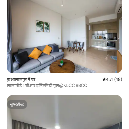
कुआलालंपुर में घर
औसत रेटिंग 5 में
4.71 (48)
लालापोर्ट 1 बीआर इन्फिनिटी पूल@KLCC BBCC
सुपरहोस्ट
सुपरहोस्ट