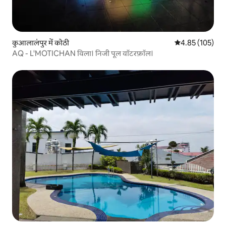
कुआलालंपुर में कोठी
औसत रेटिंग 5 में स
4.85 (105)
AQ - L'MOTICHAN विला। निजी पूल वॉटरफ़ॉल।