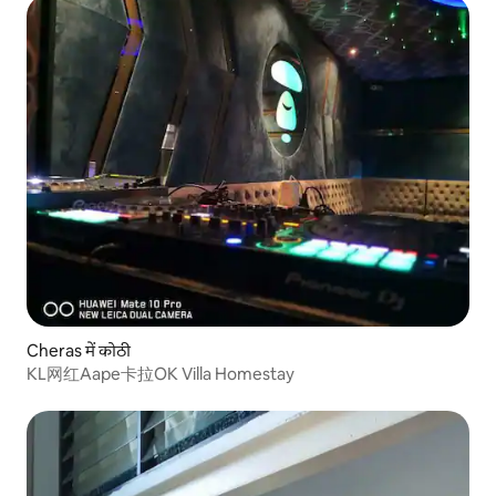
Cheras में कोठी
KL网红Aape卡拉OK Villa Homestay