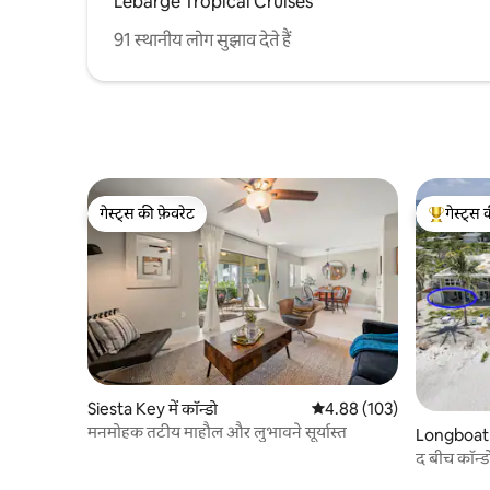
Lebarge Tropical Cruises
91 स्थानीय लोग सुझाव देते हैं
गेस्ट्स की फ़ेवरेट
गेस्ट्स 
गेस्ट्स की फ़ेवरेट
गेस्ट्स का 
Siesta Key में कॉन्डो
औसत रेटिंग 5 में से 4.88, 103
4.88 (103)
मनमोहक तटीय माहौल और लुभावने सूर्यास्त
Longboat K
द बीच कॉन्डो