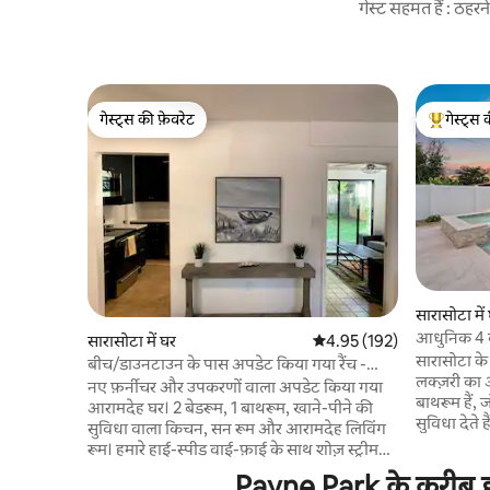
गेस्ट सहमत हैं : ठह
गेस्ट्स की फ़ेवरेट
गेस्ट्स 
गेस्ट्स की फ़ेवरेट
गेस्ट्स का 
सारासोटा में
आधुनिक 4 बे
सारासोटा में घर
औसत रेटिंग 5 में से 4.95, 192
4.95 (192)
सारासोटा के
बीच/डाउनटाउन के पास अपडेट किया गया रैंच -
लक्ज़री का 
पालतू जीवों के लिए अनुकूल
नए फ़र्नीचर और उपकरणों वाला अपडेट किया गया
बाथरूम हैं,
आरामदेह घर। 2 बेडरूम, 1 बाथरूम, खाने-पीने की
सुविधा देते 
सुविधा वाला किचन, सन रूम और आरामदेह लिविंग
फ़रमाते हुए 
रूम। हमारे हाई-स्पीड वाई-फ़ाई के साथ शोज़ स्ट्रीम
सुकूनदायक म
करें या वर्चुअल रूप से काम करें। लिडो या सिएस्टा की
Payne Park के करीब छुट
लिडो बीच क्