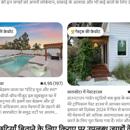
रने की इन जगहों को अपनी लोकेशन, सफ़ाई के अलावा और भी कई बातों के लिए ऊँची
की फ़ेवरेट
गेस्ट्स की फ़ेवरेट
टॉप फ़ेवरेट
गेस्ट्स का टॉप फ़ेवरेट
 घर
औसत रेटिंग 5 में से 4.95, 197 समीक्षाएँ
4.95 (197)
डरूम वाला घर *हीटेड पूल और स्पा*
 समीक्षाएँ
सारासोटा में गेस्टहाउस
औ
 बीचों-बीच मौजूद इस खूबसूरत घर में
डाउनटाउन गार्डन स्टूडियो सब कुछ के कर
अनुभव लें। इसमें चार बेडरूम और दो
मेरे ट्रॉपिकल गेस्ट हाउस में आपका स्वाग
 जो अधिकतम आठ मेहमानों के ठहरने की
इमारत को दिसंबर 2024 में फिर से बना
हैं। सारासोटा के समुद्र तटों पर आराम
मेरे मेहमानों को अधिक आरामदायक अनु
या स्थानीय आकर्षणों में खो जाते हुए
करने के लिए पूरा किया गया है। शांत और कें
ाहौल का मज़ा लें। सिएस्टा बीच और
स्थित, आराम के लिए बिलकुल सही और
्टियाँ बिताने के लिए किराए पर उपलब्ध जगहों क
रमशः 7.6 और 6.4 मील की दूरी पर हैं,