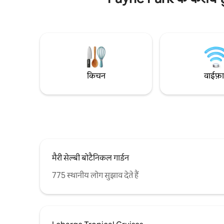
बीचों का मज़ा लेने के लिए दी गई बीच की कुर्सियों,
जहाँ आसानी 
छाते और कूलर का इस्तेमाल करें। ये दोनों बीच यहाँ से
निश्चिंत रहें
कुछ ही दूरी पर हैं, जहाँ आप गाड़ी से जा सकते हैं।
आपकी यात्रा 
डाउनटाउन सारासोटा में आराम फ़रमाएँ और ड्रिंक्स/
खूबसूरती से
डिनर का मज़ा लें या पूरी तरह से बाड़ से घिरे निजी
इंतज़ार कर रही
बैकयार्ड में सुकून का एहसास पाएँ। आस-पास मौजूद
00265
कई गोल्फ़ कोर्स का मज़ा लें या एड स्मिथ स्टेडियम में
ओरियोल्स की स्प्रिंग ट्रेनिंग देखें
किचन
वाईफ़
मैरी सेल्बी बोटैनिकल गार्डन
775 स्थानीय लोग सुझाव देते हैं