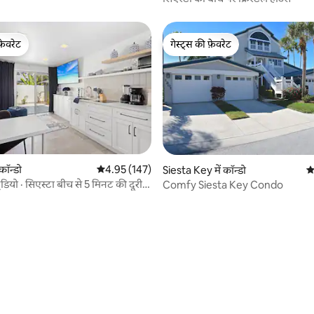
फ़ेवरेट
गेस्ट्स की फ़ेवरेट
फ़ेवरेट
गेस्ट्स की फ़ेवरेट
कॉन्डो
औसत रेटिंग 5 में से 4.95, 147 समीक्षाएँ
4.95 (147)
Siesta Key में कॉन्डो
औ
डियो · सिएस्टा बीच से 5 मिनट की दूरी
Comfy Siesta Key Condo