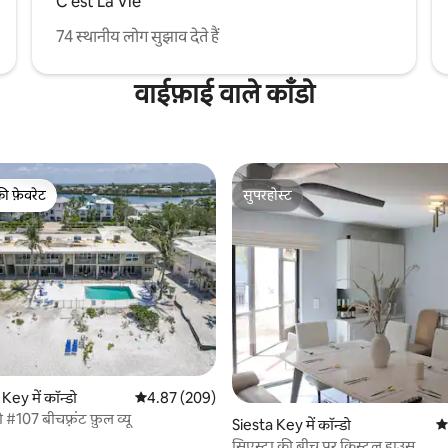
C'est La Vie
74 स्थानीय लोग सुझाव देते हैं
वाईफ़ाई वाले काँडो
की फ़ेवरेट
सुपरहोस्ट
टॉप फ़ेवरेट
सुपरहोस्ट
 समीक्षाएँ
ey में कॉन्डो
औसत रेटिंग 5 में से 4.87, 209 समीक्षाएँ
4.87 (209)
 #107 बीचफ़्रंट फ़ुल व्यू
Siesta Key में कॉन्डो
औस
सिएस्टा की बीच पर क्रिस्टल हाउस