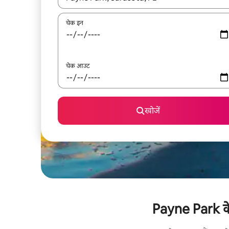
चेक इन
चेक आउट
खोजें
Payne Park के 