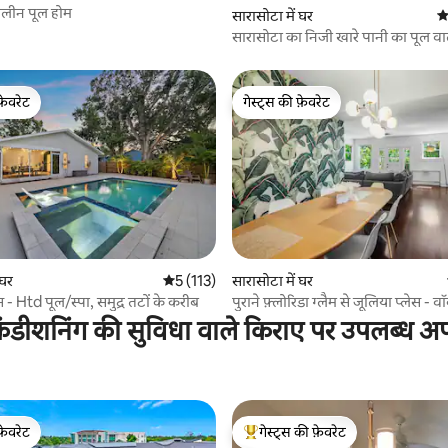
लीन पूल होम
सारासोटा में घर
औ
सारासोटा का निजी खारे पानी का पूल व
फ़ेवरेट
गेस्ट्स की फ़ेवरेट
फ़ेवरेट
गेस्ट्स की फ़ेवरेट
 समीक्षाएँ
 घर
औसत रेटिंग 5 में से 5, 113 समीक्षाएँ
5 (113)
सारासोटा में घर
स - Htd पूल/स्पा, समुद्र तटों के करीब
पुराने फ़्लोरिडा ग्लैम से जूलिया प्लेस - व
डाउनटाउन!
ंडीशनिंग की सुविधा वाले किराए पर उपलब्ध अपार
फ़ेवरेट
गेस्ट्स की फ़ेवरेट
फ़ेवरेट
गेस्ट्स का टॉप फ़ेवरेट