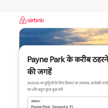
इसे
छोड़कर
सीधा
कॉन्टेंट
पर
जाएँ
Payne Park के करीब ठहरन
की जगहें
Airbnb पर छुट्टियों के लिए किराए पर उपलब्ध अनोखी जगहे
घर और बहुत कुछ बुक करें
लोकेशन
नतीजों के उपलब्ध होने पर, अप और डाउन 'ऐरो की' का इस्तेमाल 