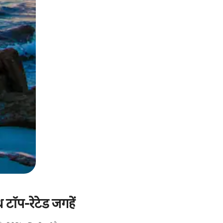
टॉप-रेटेड जगहें