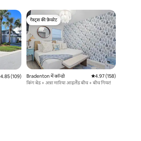
गेस्ट्स की फ़ेवरेट
गेस्ट्स की फ़ेवरेट
Bradenton में कॉन्डो
औसत रेटिंग 5 में से 4.97, 15
4.97 (158)
सत रेटिंग 5 में से 4.85, 109 समीक्षाएँ
4.85 (109)
किंग बेड + अन्ना मारिया आइलैंड बीच + बीच गियर!