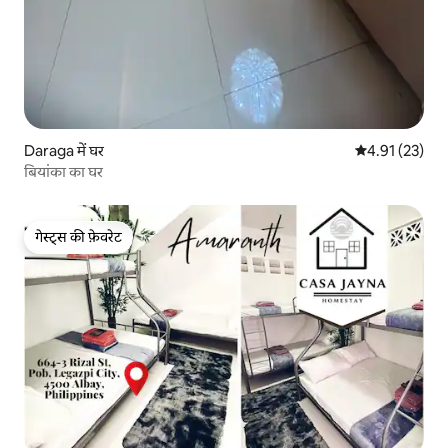
Daraga में घर
औसत रेटिंग 5 में 
4.91 (23)
बियांका का घर
गेस्ट्स की फ़ेवरेट
गेस्ट्स की फ़ेवरेट