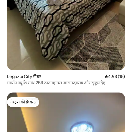
Legazpi City में घर
औसत रेटिंग 5 में 
4.93 (15)
मायॉन व्यू के साथ 2BR टाउनहाउस आरामदायक और सुकूनदेह
गेस्ट्स की फ़ेवरेट
गेस्ट्स की फ़ेवरेट