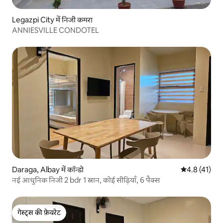
Legazpi City में निजी कमरा
ANNIESVILLE CONDOTEL
Daraga, Albay में कॉन्डो
औसत रेटिंग 5 मे
4.8 (41)
नई आधुनिक निजी 2 bdr 1 स्नान, कोई सीढ़ियाँ, 6 पैक्स
गेस्ट्स की फ़ेवरेट
गेस्ट्स की फ़ेवरेट