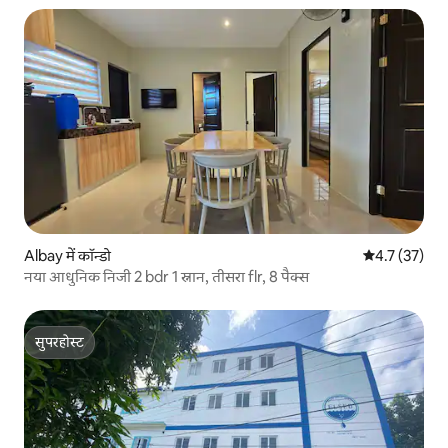
Albay में कॉन्डो
औसत रेटिंग 5 में
4.7 (37)
नया आधुनिक निजी 2 bdr 1 स्नान, तीसरा flr, 8 पैक्स
सुपरहोस्ट
सुपरहोस्ट