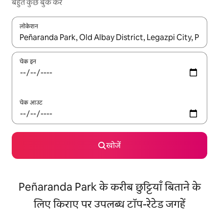
बहुत कुछ बुक करें
लोकेशन
नतीजों के उपलब्ध होने पर, अप और डाउन 'ऐरो की' का इस्तेमाल करके नेविगेट करें
चेक इन
चेक आउट
खोजें
Peñaranda Park के करीब छुट्टियाँ बिताने के
लिए किराए पर उपलब्ध टॉप-रेटेड जगहें