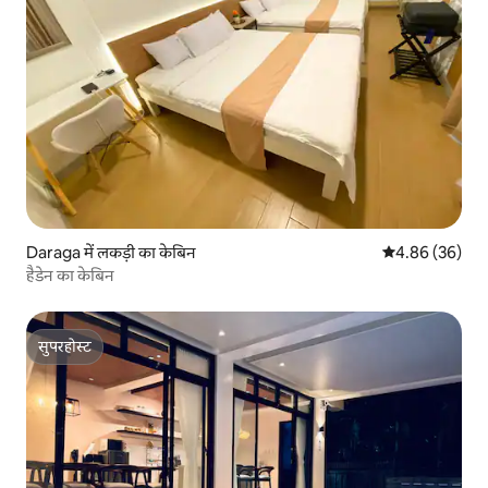
Daraga में लकड़ी का केबिन
औसत रेटिंग 5 में 
4.86 (36)
हैडेन का केबिन
सुपरहोस्ट
सुपरहोस्ट