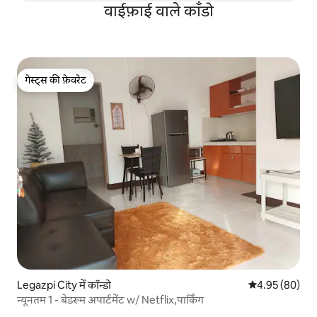
वाईफ़ाई वाले काँडो
गेस्ट्स की फ़ेवरेट
गेस्ट्स की फ़ेवरेट
Legazpi City में कॉन्डो
औसत रेटिंग 5 में 
4.95 (80)
न्यूनतम 1 - बेडरूम अपार्टमेंट w/ Netflix,पार्किंग