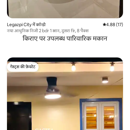
Legazpi City में कॉन्डो
औसत रेटिंग 5 में 
4.88 (17)
नया आधुनिक निजी 2 bdr 1 स्नान, दूसरा flr, 8 पैक्स
किराए पर उपलब्ध पारिवारिक मकान
गेस्ट्स की फ़ेवरेट
गेस्ट्स की फ़ेवरेट