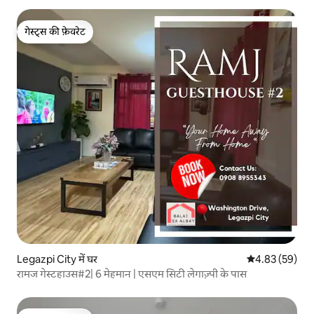
गेस्ट्स की फ़ेवरेट
गेस्ट्स की फ़ेवरेट
Legazpi City में घर
औसत रेटिंग 5 में 
4.83 (59)
रामज गेस्टहाउस#2| 6 मेहमान | एसएम सिटी लेगाज़्पी के पास