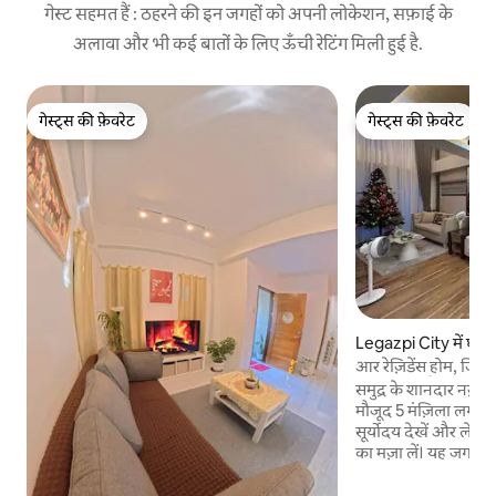
गेस्ट सहमत हैं : ठहरने की इन जगहों को अपनी लोकेशन, सफ़ाई के
अलावा और भी कई बातों के लिए ऊँची रेटिंग मिली हुई है.
गेस्ट्स की फ़ेवरेट
गेस्ट्स की फ़ेवरेट
गेस्ट्स की फ़ेवरेट
गेस्ट्स की फ़ेवरेट
Legazpi City में घर
आर रेज़िडेंस होम, जिसम
सुंदर नज़ारा है
समुद्र के शानदार नज़ारों
मौजूद 5 मंज़िला लग्ज़री 
सूर्योदय देखें और लेगाज़
का मज़ा लें। यह जगह सव
बुलेवार्ड से 1 मिनट की 
किनारे मौजूद डाइनिंग रे