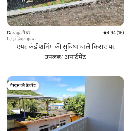
Daraga में घर
औसत रेटिंग 5 में 
4.94 (16)
LJ ट्रांज़िएंट हाउस
एयर कंडीशनिंग की सुविधा वाले किराए पर
उपलब्ध अपार्टमेंट
गेस्ट्स की फ़ेवरेट
गेस्ट्स की फ़ेवरेट