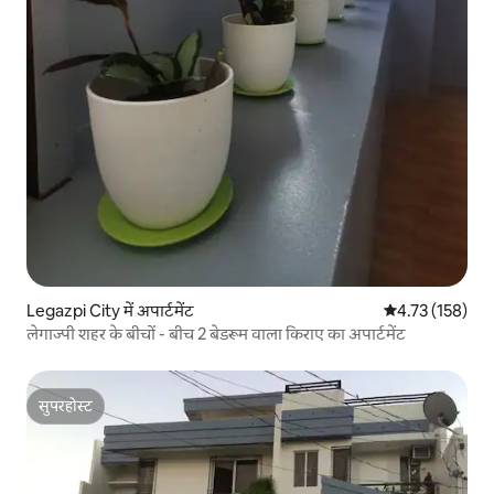
Legazpi City में अपार्टमेंट
औसत रेटिंग 5 में स
4.73 (158)
लेगाज्पी शहर के बीचों - बीच 2 बेडरूम वाला किराए का अपार्टमेंट
सुपरहोस्ट
सुपरहोस्ट