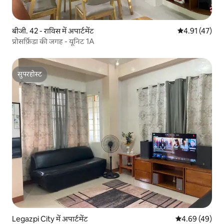
बीजी. 42 - राविस में अपार्टमेंट
औसत रेटिंग 5 में 
4.91 (47)
प्रोसर्फ़िडा की जगह - यूनिट 1A
सुपरहोस्ट
सुपरहोस्ट
Legazpi City में अपार्टमेंट
औसत रेटिंग 5 में 
4.69 (49)