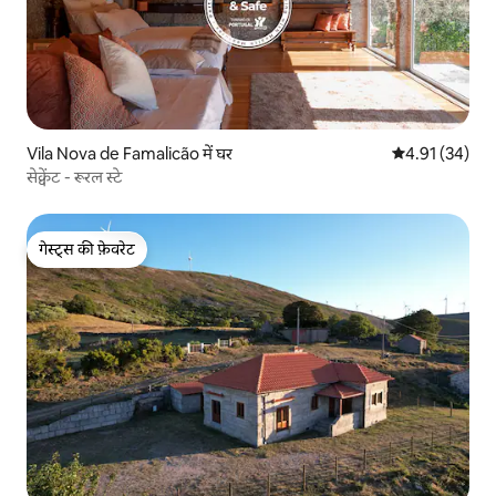
Vila Nova de Famalicão में घर
औसत रेटिंग 5 में 
4.91 (34)
सेक्वेंट - रूरल स्टे
गेस्ट्स की फ़ेवरेट
गेस्ट्स की फ़ेवरेट