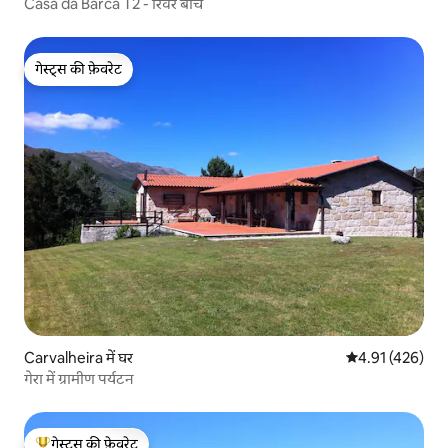
Casa da Barca T2 - रिवर बीच
गेस्ट्स की फ़ेवरेट
गेस्ट्स की फ़ेवरेट
Carvalheira में घर
औसत रेटिंग 5 में स
4.91 (426)
गेरा में ग्रामीण पर्यटन
गेस्ट्स की फ़ेवरेट