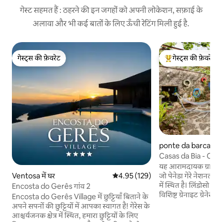
गेस्ट सहमत हैं : ठहरने की इन जगहों को अपनी लोकेशन, सफ़ाई के
अलावा और भी कई बातों के लिए ऊँची रेटिंग मिली हुई है.
गेस्ट्स की फ़ेवरेट
गेस्ट्स की फ़ेवरेट
गेस्ट्स की फ़ेवरेट
गेस्ट्स का टॉप फ़ेवरेट
ponte da barca में 
Casas da Bia - Ca
यह आरामदायक ग्रामीण घर
Ventosa में घर
औसत रेटिंग 5 में से 4.95, 129 समीक्षाएँ
4.95 (129)
जो पेनेडा गेरे नेशनल पार्
में स्थित है। लिंडोसो 
Encosta do Gerês गांव 2
विशिष्ट ग्रेनाइट ग्रेनेरी 
Encosta do Gerês Village में छुट्टियाँ बिताने के
esponavirusiros ") के
अपने सपनों की छुट्टियों में आपका स्वागत है! गेरेस के
पुरानी पानी की चक्की क
आश्चर्यजनक क्षेत्र में स्थित, हमारा छुट्टियों के लिए