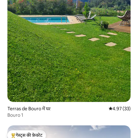
Terras de Bouro में घर
औसत रेटिंग 5 में 
4.97 (33)
Bouro 1
गेस्ट्स की फ़ेवरेट