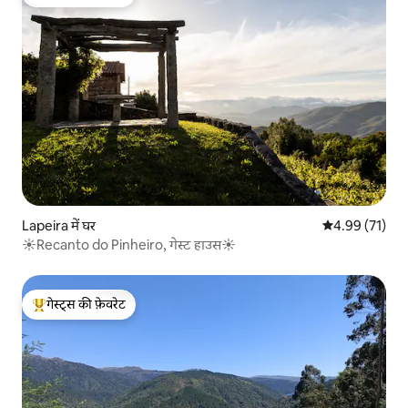
गेस्ट्स का टॉप फ़ेवरेट
Lapeira में घर
औसत रेटिंग 5 में 
4.99 (71)
☀️Recanto do Pinheiro, गेस्ट हाउस☀️
गेस्ट्स की फ़ेवरेट
गेस्ट्स का टॉप फ़ेवरेट