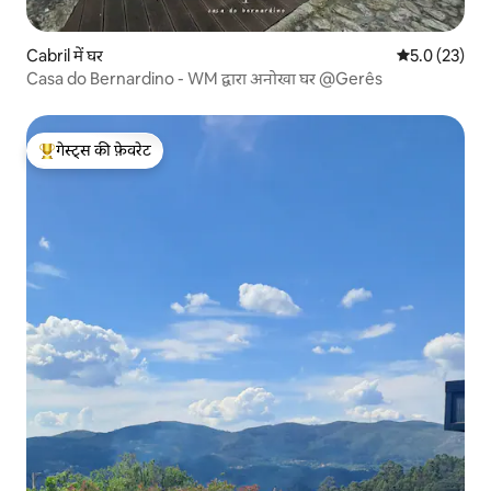
Cabril में घर
औसत रेटिंग 5 मे
5.0 (23)
Casa do Bernardino - WM द्वारा अनोखा घर @Gerês
गेस्ट्स की फ़ेवरेट
गेस्ट्स का टॉप फ़ेवरेट