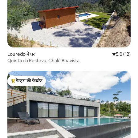
Louredo में घर
औसत रेटिंग 5 मे
5.0 (12)
Quinta da Resteva, Chalé Boavista
गेस्ट्स की फ़ेवरेट
गेस्ट्स का टॉप फ़ेवरेट