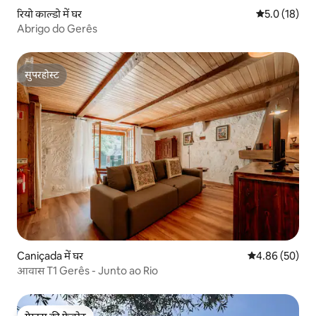
रियो काल्डो में घर
औसत रेटिंग 5 मे
5.0 (18)
Abrigo do Gerês
सुपरहोस्ट
सुपरहोस्ट
Caniçada में घर
औसत रेटिंग 5 में 
4.86 (50)
आवास T1 Gerês - Junto ao Rio