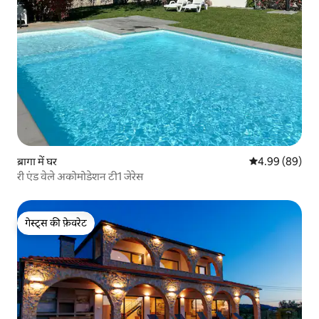
ब्रागा में घर
औसत रेटिंग 5 में 
4.99 (89)
री एंड वेले अकोमोडेशन टी1 जेरेस
गेस्ट्स की फ़ेवरेट
गेस्ट्स की फ़ेवरेट