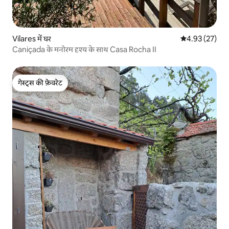
Vilares में घर
औसत रेटिंग 5 में 
4.93 (27)
Caniçada के मनोरम दृश्य के साथ Casa Rocha II
गेस्ट्स की फ़ेवरेट
गेस्ट्स की फ़ेवरेट