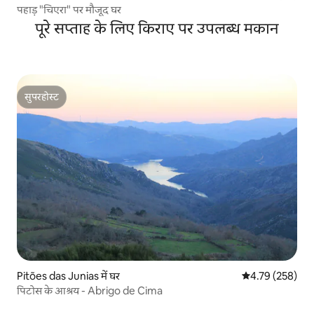
पहाड़ "चिएरा" पर मौजूद घर
पूरे सप्ताह के लिए किराए पर उपलब्ध मकान
सुपरहोस्ट
सुपरहोस्ट
Pitões das Junias में घर
औसत रेटिंग 5 में स
4.79 (258)
पिटोस के आश्रय - Abrigo de Cima