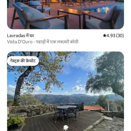
Lavradas में घर
औसत रेटिंग 5 में 
4.93 (30)
Vista D'Ouro - पहाड़ों में एक लक्ज़री कोठी
गेस्ट्स की फ़ेवरेट
गेस्ट्स की फ़ेवरेट