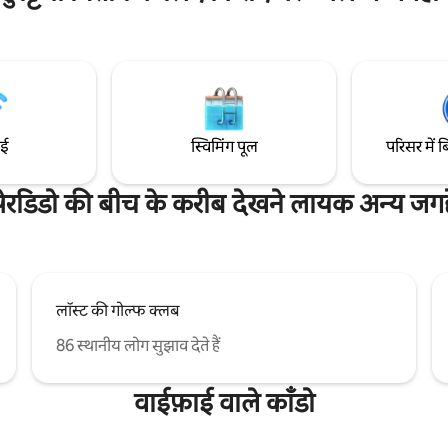
और आराम करने के लिए एकदम सही है। फ
ं शामिल हैं: किंग साइज़ का तकिया - टॉप
लेकर छत तक बनी खिड़कियों से नज़ारों
ट - स्क्रीन स्मार्ट टीवी, कॉफ़ी स्टेशन, नया
व्यू देखने को मिलता है, यह बड़ा कॉन्डो सू
 पूरे सीलिंग फ़ैन, तटीय फ़र्नीचर, नए
लेकर सूर्यास्त तक लुभावने नज़ारों का आन
़र्श और ग्रेनाइट काउंटरटॉप।
ाई
स्विमिंग पूल
परिसर में ब
पेरडिडो की बीच के करीब देखने लायक अन्य जगहे
लॉस्ट की गोल्फ क्लब
86 स्थानीय लोग सुझाव देते हैं
वाईफ़ाई वाले काँडो