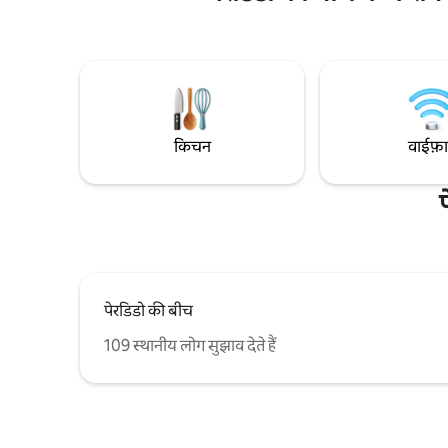
कॉफ़ी और शांत पानी का मज़ा लें। यह 2 बेड/2.5
सुविधाओं मे
बाथरूम 7 तक सोता है और इसमें एक पूरा किचन,
बेड, दो फ़्लै
लॉन्ड्री, 2 कश्ती, 2 SUP और बहुत कुछ शामिल है!
वॉशर/ड्रायर,
यहाँ पूरा दिन बिताएँ और ऊबड़ - खाबड़ माहौल से
उपकरण और फ
अलग - थलग रहें। या Perdido Key के साथ समुद्र
तटों, भोजन और बहुत कुछ के लिए बहुत छोटी ड्राइव
लें। अधिक जानकारी के लिए जारी रखें
किचन
वाईफ़
पेरडिडो की बीच
109 स्थानीय लोग सुझाव देते हैं