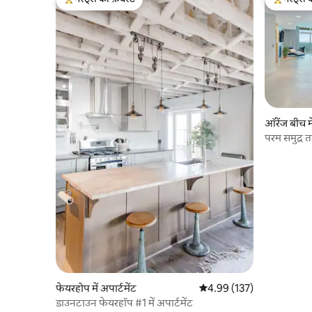
गेस्ट्स का टॉप फ़ेवरेट
गेस्ट्स का 
ऑरेंज बीच मे
परम समुद्र 
फेयरहोप में अपार्टमेंट
औसत रेटिंग 5 में से 4.99, 137
4.99 (137)
डाउनटाउन फेयरहॉप #1 में अपार्टमेंट