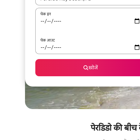
चेक इन
चेक आउट
खोजें
पेरडिडो की बीच क