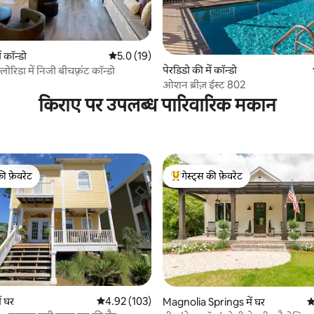
ं कॉन्डो
औसत रेटिंग 5 में से 5.0, 19 समीक्षाएँ
5.0 (19)
 समीक्षाएँ
पेरडिडो की में कॉन्डो
़्लोरिडा में निजी बीचफ़्रंट कॉन्डो
ओशन ब्रीज़ ईस्ट 802
किराए पर उपलब्ध पारिवारिक मकान
की फ़ेवरेट
गेस्ट्स की फ़ेवरेट
टॉप फ़ेवरेट
गेस्ट्स का टॉप फ़ेवरेट
ं घर
औसत रेटिंग 5 में से 4.92, 103 समीक्षाएँ
4.92 (103)
 समीक्षाएँ
Magnolia Springs में घर
औ