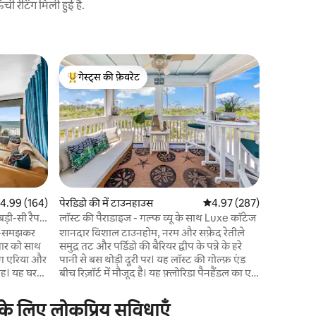
 रेटिंग मिली हुई है.
पेरडिडो की म
गेस्ट्स की फ़ेवरेट
गेस्ट्स
Perdido 
गेस्ट्स का टॉप फ़ेवरेट
गेस्ट्स का
East 2 BR
अगर आप एक
रहे हैं, तो बस इतना ही। प
की आसान पै
नहीं है! गल्फ आइलैंड्स नेशनल सीशोर के दरवाज़ों
पर आज संयुक
आकर्षण के 
लिविंग रूम 
नवीनीकृत क
त रेटिंग 5 में से 4.99, 164 समीक्षाएँ
4.99 (164)
पेरडिडो की में टाउनहाउस
औसत रेटिंग 5 में से 4.97, 287
4.97 (287)
वाले बार b 
ड़ी-सी रैप
लॉस्ट की पैराडाइज - गल्फ व्यू के साथ Luxe कॉटेज
हर इमारत मे
ोच-समझकर
शानदार विशाल टाउनहोम, नरम और सफ़ेद रेतीले
िवार को साथ
समुद्र तट और पर्डिडो की बैरियर द्वीप के पन्ने के हरे
िंग एरिया और
पानी से बस थोड़ी दूरी पर। यह लॉस्ट की गोल्फ़ एंड
गह। यह घर
बीच रिज़ॉर्ट में मौजूद है। यह फ़्लोरिडा पैनहैंडल का एक
तों के समूह
छिपा हुआ खज़ाना है, जहाँ आप बेहतरीन सुविधाओं
स्मरणीय
के साथ शांत बीच पर छुट्टियाँ बिता सकते हैं, जैसे कि
 के लिए लोकप्रिय सुविधाएँ
 एकत्रित होने
18 होल वाला अर्नोल्ड पामर गोल्फ़ कोर्स, रोशनी से