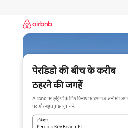
इसे
छोड़कर
सीधा
कॉन्टेंट
पर
जाएँ
पेरडिडो की बीच के करीब
ठहरने की जगहें
Airbnb पर छुट्टियों के लिए किराए पर उपलब्ध अनोखी जगहे
घर और बहुत कुछ बुक करें
लोकेशन
नतीजों के उपलब्ध होने पर, अप और डाउन 'ऐरो की' का इस्तेमाल 