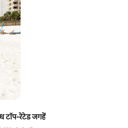
ध टॉप-रेटेड जगहें