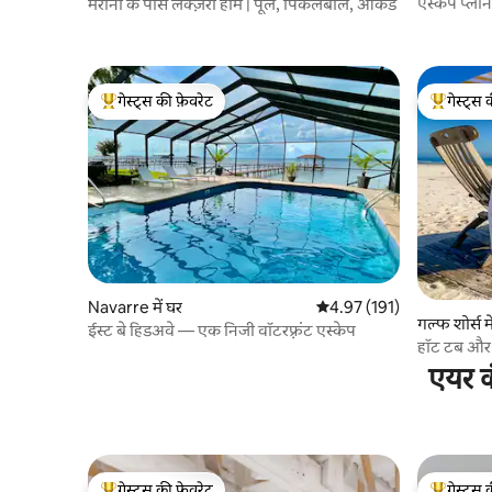
एस्केप प्ला
मरीना के पास लक्ज़री होम | पूल, पिकलबॉल, आर्केड
गेस्ट्स की फ़ेवरेट
गेस्ट्स 
गेस्ट्स का टॉप फ़ेवरेट
गेस्ट्स का 
Navarre में घर
औसत रेटिंग 5 में से 4.97, 191
4.97 (191)
गल्फ शोर्स मे
ईस्ट बे हिडअवे — एक निजी वॉटरफ़्रंट एस्केप
हॉट टब और 
एयर क
गेस्ट्स की फ़ेवरेट
गेस्ट्स 