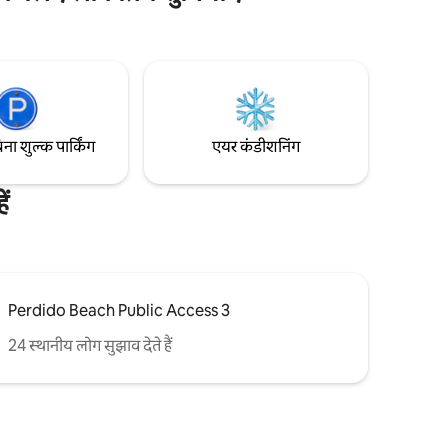
़र्श से
सजे टेनिस कोर्ट, रिज़ॉर्ट स्टाइल के दो पूल, हॉट स्पा,
 का पैनोरमिक
फ़िटनेस सेंटर और एक बीच क्लब, जिसमें रेस्टोरेंट
र्योदय से
और पूल के साथ-साथ निजी बीचफ़्रंट ऐक्सेस भी है!
ंद देता है।
िना शुल्क पार्किंग
एयर कंडीशनिंग
ं
Perdido Beach Public Access 3
24 स्थानीय लोग सुझाव देते हैं