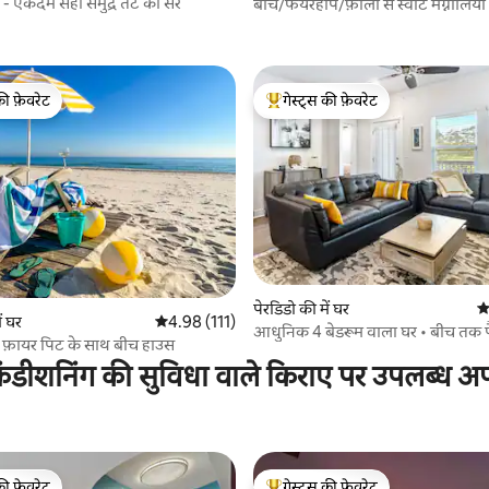
न - एकदम सही समुद्र तट की सैर
बीच/फेयरहॉप/फ़ोली से स्वीट मैग्नोलिया
की फ़ेवरेट
गेस्ट्स की फ़ेवरेट
टॉप फ़ेवरेट
गेस्ट्स का टॉप फ़ेवरेट
 समीक्षाएँ
पेरडिडो की में घर
औ
ं घर
औसत रेटिंग 5 में से 4.98, 111 समीक्षाएँ
4.98 (111)
आधुनिक 4 बेडरूम वाला घर • बीच तक प
फ़ायर पिट के साथ बीच हाउस
15% छूट का ऑफ़र!
ंडीशनिंग की सुविधा वाले किराए पर उपलब्ध अपार
की फ़ेवरेट
गेस्ट्स की फ़ेवरेट