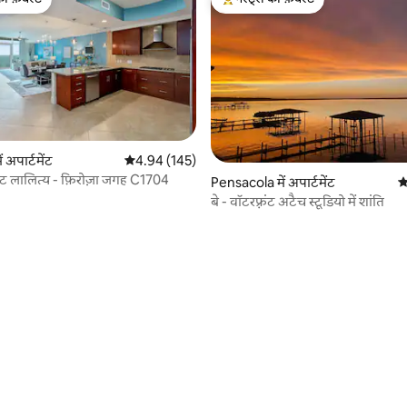
टॉप फ़ेवरेट
गेस्ट्स का टॉप फ़ेवरेट
ं अपार्टमेंट
औसत रेटिंग 5 में से 4.94, 145 समीक्षाएँ
4.94 (145)
तट लालित्य - फ़िरोज़ा जगह C1704
Pensacola में अपार्टमेंट
औ
बे - वॉटरफ़्रंट अटैच स्टूडियो में शांति
 समीक्षाएँ