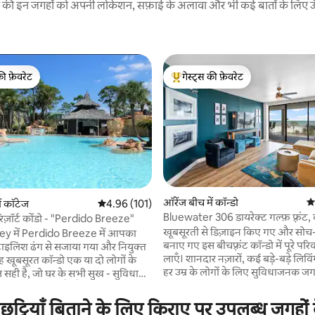
रने की इन जगहों को अपनी लोकेशन, सफ़ाई के अलावा और भी कई बातों के लिए ऊँची
की फ़ेवरेट
गेस्ट्स की फ़ेवरेट
टॉप फ़ेवरेट
गेस्ट्स का टॉप फ़ेवरेट
ऑरेंज बीच में कॉन्डो
औस
ें कॉटेज
औसत रेटिंग 5 में से 4.96, 101 समीक्षाएँ
4.96 (101)
Bluewater 306 डायरेक्ट गल्फ़ फ़्रंट, ब
 रिज़ॉर्ट कोंडो - "Perdido Breeze"
 समीक्षाएँ
बालकनी
खूबसूरती से डिज़ाइन किए गए और स
y में Perdido Breeze में आपका
बनाए गए इस बीचफ़्रंट कॉन्डो में पूरे पर
स्टाइलिश ढंग से सजाया गया और नियुक्त
लाएँ। शानदार नज़ारों, कई बड़े-बड़े लिव
 खूबसूरत कॉन्डो एक या दो लोगों के
हर उम्र के लोगों के लिए सुविधाजनक ज
 सही है, जो घर के सभी सुख - सुविधाओं
दादा-दादी, माता-पिता और बच्चों या दोस्
ना चाहते हैं। बैंगनी तोता रिज़ॉर्ट
के लिए एक साथ बिना भीड़भाड़ के अवि
 बॉटम फ़्लोर यूनिट आपकी ज़रूरत की
ुट्टियाँ बिताने के लिए किराए पर उपलब्ध जगहों
समुद्र तट के दिनों का आनंद लेने के लिए
साथ आती है। आराम करें और रिचार्ज करें!