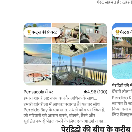
गेस्ट सहमत हैं : ठह
गेस्ट्स की फ़ेवरेट
गेस्ट्स 
गेस्ट्स का टॉप फ़ेवरेट
गेस्ट्स का 
पेरडिडो की म
बैंगनी तोता
Pensacola में घर
औसत रेटिंग 5 में से 4.96, 100
4.96 (100)
Perdido Ke
हमारा शांगरीला: कायाक और अधिक के साथ
स्वागत है! 
वाटरफ्रंट होम
हमारी शांगरीला में आपका स्वागत है! यह घर सीधे
किया गया यह
Perdido Bay के एक शांत, उथले कोव पर स्थित है,
लिए बिल्कुल
जो परिवारों को आराम करने, खेलने, तैरने और
के साथ छुट्टियाँ बिता
सुरक्षित रूप से पैडल करने के लिए एक आदर्श जगह
के भीतर, यह
प्रदान करता है। खूबसूरत नज़ारों, बालकनी में मौजूद
पेरडिडो की बीच के करीब छ
हर चीज़ के 