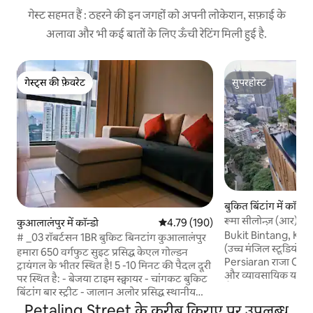
गेस्ट सहमत हैं : ठहरने की इन जगहों को अपनी लोकेशन, सफ़ाई के
अलावा और भी कई बातों के लिए ऊँची रेटिंग मिली हुई है.
गेस्ट्स की फ़ेवरेट
सुपरहोस्ट
गेस्ट्स की फ़ेवरेट
सुपरहोस्ट
बुकित बिंटांग में कॉन्डो
रूमा सीलोन्ज़ (आर) - 
कुआलालंपुर में कॉन्डो
औसत रेटिंग 5 में से 4.79, 190 समीक्षाएँ
4.79 (190)
Bukit Bintang, KLC
# _03 रॉबर्टसन 1BR बुकिट बिनटांग कुआलालंपुर
(उच्च मंजिल स्टूडियो इ
हमारा 650 वर्गफुट सुइट प्रसिद्ध केएल गोल्डन
Persiaran राजा Chulan से द
ट्रायंगल के भीतर स्थित है! 5 -10 मिनट की पैदल दूरी
और व्यावसायिक यात्रा
पर स्थित है: - बेजया टाइम स्क्वायर - चांगकट बुकिट
शैली और व्यवसाय दोनों
बिंटांग बार स्ट्रीट - जालान अलोर प्रसिद्ध स्थानीय
बिल्कुल सही। चारों ओर घूमना भी सरल है -
भोजन - चीन टाउन - पवेलियन - मोनोरेल और
Petaling Street के करीब किराए पर उपलब्ध