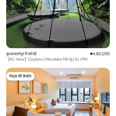
कुआलालंपुर में कॉन्डो
औसत रेटिंग 5 में स
4.82 (215)
【KL View】Ceylonz | Merdeka 118 व्यू | KL टॉवर
गेस्ट्स की फ़ेवरेट
गेस्ट्स की फ़ेवरेट