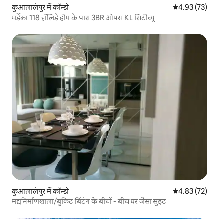
कुआलालंपुर में कॉन्डो
औसत रेटिंग 5 में 
4.93 (73)
मर्डेका 118 हॉलिडे होम के पास 3BR ओपस KL सिटीव्यू
कुआलालंपुर में कॉन्डो
औसत रेटिंग 5 में 
4.83 (72)
मद्यनिर्माणशाला/बुकिट बिंटंग के बीचों - बीच घर जैसा सुइट