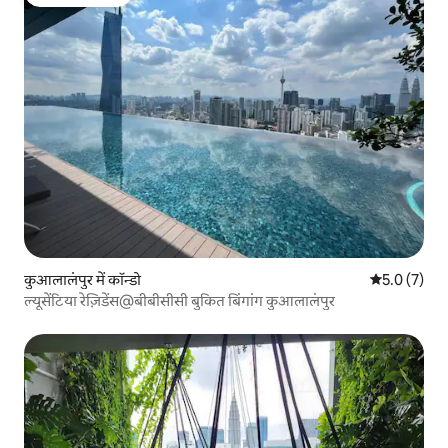
गेस्ट्स की फ़ेवरेट
कुआलालंपुर में कॉन्डो
औसत रेटिंग 5 म
5.0 (7)
ल्यूसेंटिया रेज़िडेंस@बीबीसीसी बुकित बिंगांग कुआलालंपुर