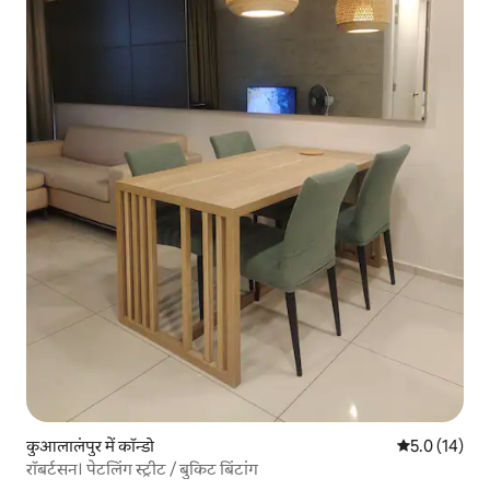
कुआलालंपुर में कॉन्डो
औसत रेटिंग 5 मे
5.0 (14)
रॉबर्टसन। पेटलिंग स्ट्रीट / बुकिट बिंटांग