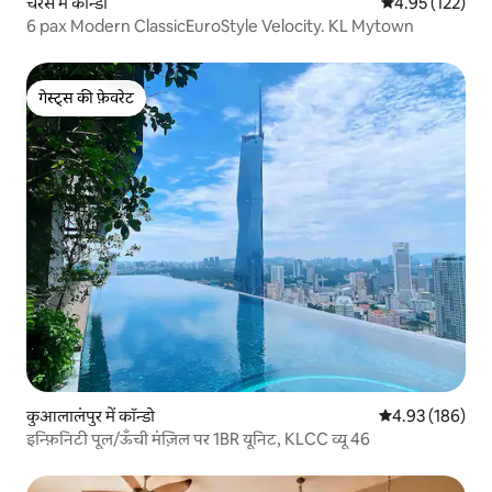
चेरस में कॉन्डो
औसत रेटिंग 5 में स
4.95 (122)
6 pax Modern ClassicEuroStyle Velocity. KL Mytown
गेस्ट्स की फ़ेवरेट
गेस्ट्स की फ़ेवरेट
कुआलालंपुर में कॉन्डो
औसत रेटिंग 5 में स
4.93 (186)
इन्फ़िनिटी पूल/ऊँची मंज़िल पर 1BR यूनिट, KLCC व्यू 46