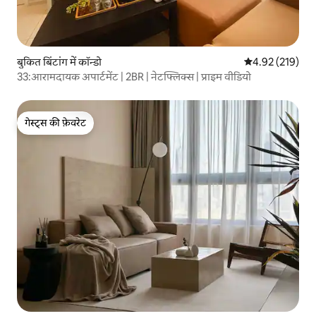
बुकित बिंटांग में कॉन्डो
औसत रेटिंग 5 में स
4.92 (219)
33:आरामदायक अपार्टमेंट | 2BR | नेटफ्लिक्स | प्राइम वीडियो
गेस्ट्स की फ़ेवरेट
गेस्ट्स की फ़ेवरेट