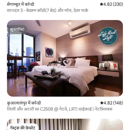
सेगाम्बुत में कॉन्डो
औसत रेटिंग 5 में स
4.82 (230)
शानदार 3 - बेडरूम कोंडो(7 बेड) और मॉल, देसा पार्क
सुपरहोस्ट
सुपरहोस्ट
कुआलालंपुर में कॉन्डो
औसत रेटिंग 5 में स
4.82 (148)
लिली और अटारी घर C2508 @ गेटवे, LRT| वाईफ़ाई | नेटफ़्लिक्स
गेस्ट्स की फ़ेवरेट