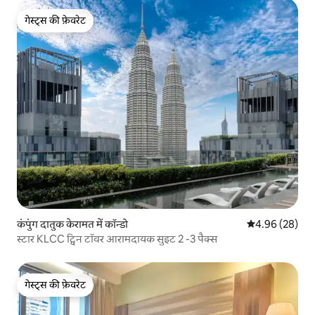
गेस्ट्स की फ़ेवरेट
गेस्ट्स की फ़ेवरेट
कंपुंग दातुक केरामत में कॉन्डो
औसत रेटिंग 5 में 
4.96 (28)
स्टार KLCC ट्विन टॉवर आरामदायक सुइट 2 -3 पैक्स
गेस्ट्स की फ़ेवरेट
गेस्ट्स की फ़ेवरेट