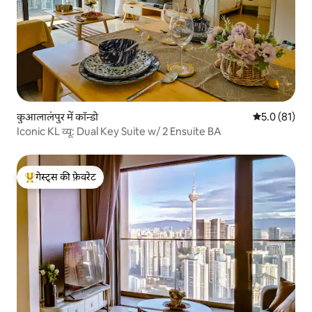
कुआलालंपुर में कॉन्डो
औसत रेटिंग 5 मे
5.0 (81)
Iconic KL व्यू: Dual Key Suite w/ 2 Ensuite BA
गेस्ट्स की फ़ेवरेट
गेस्ट्स का टॉप फ़ेवरेट