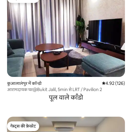
गेस्ट्स की फ़ेवरेट
कुआलालंपुर में कॉन्डो
औसत रेटिंग 5 में स
4.92 (126)
आरामदायक घर@Bukit Jalil, 5min से LRT / Pavilion 2
पूल वाले काँडो
गेस्ट्स की फ़ेवरेट
गेस्ट्स की फ़ेवरेट