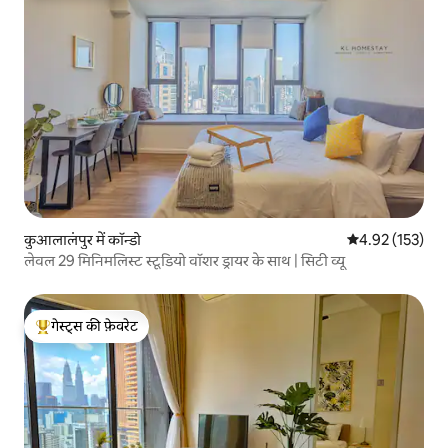
कुआलालंपुर में कॉन्डो
औसत रेटिंग 5 में स
4.92 (153)
लेवल 29 मिनिमलिस्ट स्टूडियो वॉशर ड्रायर के साथ | सिटी व्यू
गेस्ट्स की फ़ेवरेट
गेस्ट्स का टॉप फ़ेवरेट