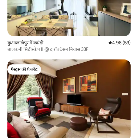
कुआलालंपुर में कॉन्डो
औसत रेटिंग 5 में 
4.98 (53)
बालकनी सिटीस्केप II @ द रॉबर्टसन निवास 33F
गेस्ट्स की फ़ेवरेट
गेस्ट्स की फ़ेवरेट