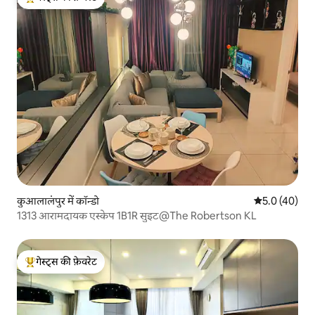
गेस्ट्स का टॉप फ़ेवरेट
कुआलालंपुर में कॉन्डो
औसत रेटिंग 5 में
5.0 (40)
1313 आरामदायक एस्केप 1B1R सुइट@The Robertson KL
गेस्ट्स की फ़ेवरेट
गेस्ट्स का टॉप फ़ेवरेट