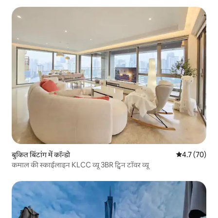
बुकित बिंटांग में कॉन्डो
औसत रेटिंग 5 में
4.7 (70)
कमाल की स्काईलाइन KLCC व्यू 3BR ट्विन टॉवर व्यू