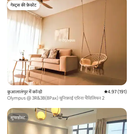
गेस्ट्स की फ़ेवरेट
गेस्ट्स की फ़ेवरेट
कुआलालंपुर में कॉन्डो
औसत रेटिंग 5 में स
4.97 (191)
Olympus @ 3R&3B(8Pax) यूनिफ़ाई एरिना पैविलियन 2
सुपरहोस्ट
सुपरहोस्ट