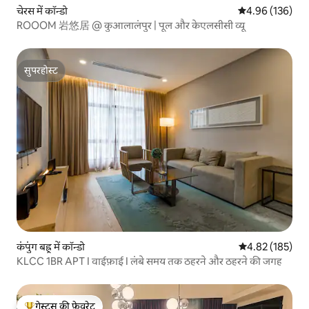
चेरस में कॉन्डो
औसत रेटिंग 5 में स
4.96 (136)
ROOOM 岩悠居 @ कुआलालंपुर | पूल और केएलसीसी व्यू
सुपरहोस्ट
सुपरहोस्ट
कंपुंग बह्रू में कॉन्डो
औसत रेटिंग 5 में स
4.82 (185)
KLCC 1BR APT I वाईफ़ाई I लंबे समय तक ठहरने और ठहरने की जगह
गेस्ट्स की फ़ेवरेट