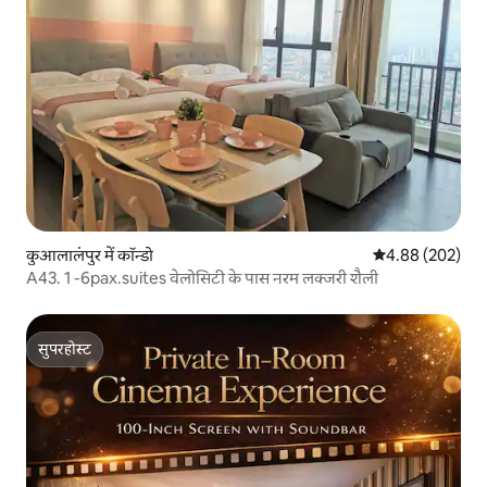
कुआलालंपुर में कॉन्डो
औसत रेटिंग 5 में स
4.88 (202)
A43. 1 -6pax.suites वेलोसिटी के पास नरम लक्जरी शैली
सुपरहोस्ट
सुपरहोस्ट