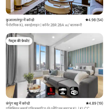
कुआलालंपुर में कॉन्डो
औसत रेटिंग 5 में 
4.98 (54)
पैनोरमिक KL स्काईलाइन | कॉर्नर 2BR 2BA w/ बालकनी
गेस्ट्स की फ़ेवरेट
गेस्ट्स की फ़ेवरेट
कंपुंग बह्रू में कॉन्डो
औसत रेटिंग 5 में 
4.89 (19)
एलिसियन स्काई एक्ज़िक्यूटिव @ प्लैटिनम सुइट्स KL | KLCC