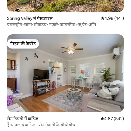
Spring Valley में गेस्टहाउस
औसत रेटिंग 5 में स
4.98 (441)
एयरस्ट्रीम•सॉना•सोकटब• नज़ारे•फ़ायरपिट+ज़ू ऐड-ऑन
गेस्ट्स की फ़ेवरेट
गेस्ट्स की फ़ेवरेट
सैन डिएगो में कॉटेज
औसत रेटिंग 5 में स
4.87 (542)
ड्रैगनफ़्लाई कॉटेज - सैन डिएगो के बीचोबीच