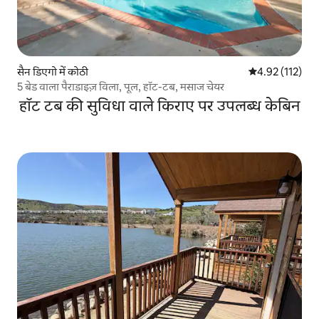
सैन डिएगो में कोठी
औसत रेटिंग 5 में स
4.92 (112)
5 बेड वाला पैराडाइज़ विला, पूल, हॉट-टब, मसाज चेयर
हॉट टब की सुविधा वाले किराए पर उपलब्ध केबिन