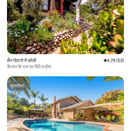
सैन डिएगो में कोठी
औसत रेटिंग 5 में 
4.79 (53)
कैन्यन के एज पर विंटेज होम
सुपरहोस्ट
सुपरहोस्ट