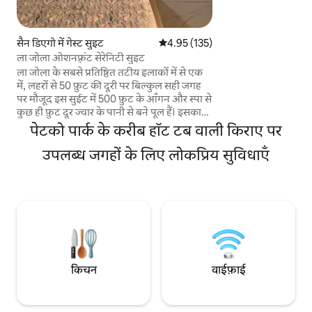
कन्वेंशन सेंटर + और भ
ड्राइव करके पहुँचें। कोव
पड़ोस में हाइकिंग करें। 
सैन डिएगो में गेस्ट सुइट
औसत रेटिंग 5 में से 4.95, 135 समीक्षाएँ
4.95 (135)
ज़ोन वाला एसी, पूरी त
ला जोला ओशनफ़्रंट सेरेनिटी सुइट
मशीन/ड्रायर कॉम्बो, बे
ला जोला के सबसे प्रतिष्ठित तटीय इलाकों में से एक
और फ़र्नीचर। यादगार छ
में, लहरों से 50 फ़ुट की दूरी पर बिल्कुल सही जगह
की हर चीज़! प्रॉपर्टी में
पर मौजूद इस सुईट में 500 फ़ुट के आँगन और स्पा से
नहीं है।
कुछ ही फ़ुट दूर ज्वार के पानी से बने पूल हैं। इसका
छोटा-सा 234 वर्ग फ़ुट का इंटीरियर निजी और
पेटको पार्क के करीब हॉट टब वाली किराए पर
खुशनुमा है, जिसमें अंदर एक सुईट किंग बेड मौजूद
है। डाइनिंग टेबल और बाहर थोड़ा-बहुत खाना पकाने
उपलब्ध जगहों के लिए लोकप्रिय सुविधाएँ
की जगह, लेकिन ड्रेन में बिल्कुल भी खाने के स्क्रैप या
कॉफ़ी के चुरे न डालें। पास के पार्क से स्टोनी बीच तक
जाने की सुविधा, रेतीला समुद्र तट पास में, सिर पर
उड़ते हुए एग्रेट और पेलिकन. एस्प्रेसो और माइक्रोवेव,
फ़्रिज/फ़्रीज़र, इलेक्ट्रिक फ़्राई पैन, Netflix।
किचन
वाईफ़ाई