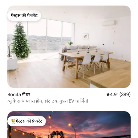
गेस्ट्स की फ़ेवरेट
गेस्ट्स की फ़ेवरेट
Bonita में घर
औसत रेटिंग 5 में स
4.91 (389)
व्यू के साथ ग्लास होम, हॉट टब, मुफ़्त EV चार्जिंग!
गेस्ट्स की फ़ेवरेट
गेस्ट्स का टॉप फ़ेवरेट