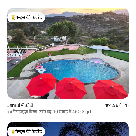
गेस्ट्स की फ़ेवरेट
गेस्ट्स का टॉप फ़ेवरेट
Jamul में कोठी
औसत रेटिंग 5 में स
4.96 (114)
@ पैराडाइज़ विला, टॉप व्यू, 10 एकड़ में 4600sqrt
गेस्ट्स की फ़ेवरेट
गेस्ट्स का टॉप फ़ेवरेट