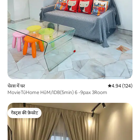
चेरस में घर
औसत रेटिंग 5 में स
4.94 (124)
MovieTűHome HůM/IDB(5min) 6 -9pax 3Room
गेस्ट्स की फ़ेवरेट
गेस्ट्स की फ़ेवरेट