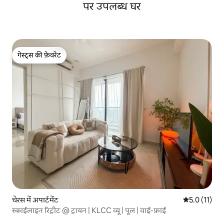
पर उपलब्ध घर
गेस्ट्स की फ़ेवरेट
गेस्ट्स की फ़ेवरेट
चेरस में अपार्टमेंट
औसत रेटिंग 5 मे
5.0 (11)
स्काईलाइन रिट्रीट @ ट्रायन | KLCC व्यू | पूल | वाई-फ़ाई