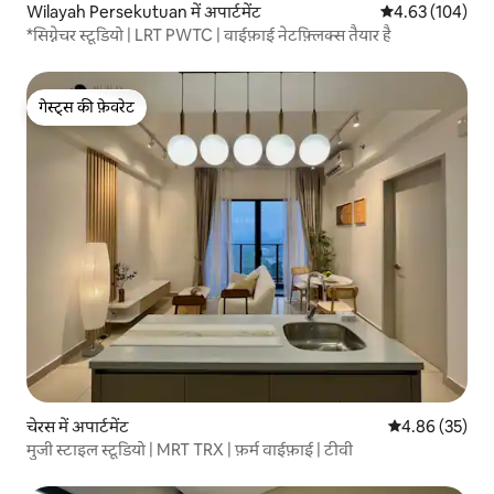
Wilayah Persekutuan में अपार्टमेंट
औसत रेटिंग 5 में स
4.63 (104)
*सिग्नेचर स्टूडियो | LRT PWTC | वाईफ़ाई नेटफ़्लिक्स तैयार है
गेस्ट्स की फ़ेवरेट
गेस्ट्स की फ़ेवरेट
चेरस में अपार्टमेंट
औसत रेटिंग 5 में 
4.86 (35)
मुजी स्टाइल स्टूडियो | MRT TRX | फ़र्म वाईफ़ाई | टीवी