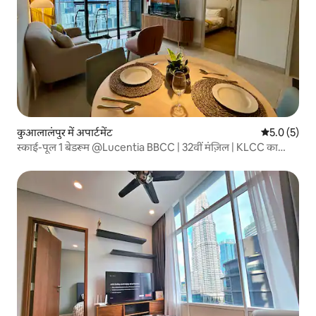
कुआलालंपुर में अपार्टमेंट
औसत रेटिंग 5 म
5.0 (5)
स्काई-पूल 1 बेडरूम @Lucentia BBCC | 32वीं मंज़िल | KLCC का
नज़ारा