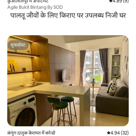
कुआलालंपुर में अपार्टमेंट
औसत रेटिंग 5 में
4.89 (9)
Agile Bukit Bintang By SOD
पालतू जीवों के लिए किराए पर उपलब्ध निजी घर
सुपरहोस्ट
सुपरहोस्ट
कंपुंग दातुक केरामत में कॉन्डो
औसत रेटिंग 5 में 
4.94 (32)