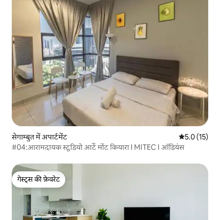
सेगाम्बुत में अपार्टमेंट
औसत रेटिंग 5 मे
5.0 (15)
#04:आरामदायक स्टूडियो आर्टे मोंट कियारा I MITEC I ऑडियंस
गेस्ट्स की फ़ेवरेट
गेस्ट्स की फ़ेवरेट