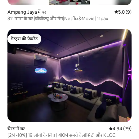
Ampang Jaya में घर
औसत रेटिंग 5 म
5.0 (9)
311 नाना के घर |बीबीक्यू और गेम|Netflix&Movie| 11pax
गेस्ट्स की फ़ेवरेट
गेस्ट्स की फ़ेवरेट
चेरस में घर
औसत रेटिंग 5 में 
4.94 (79)
[2N -10%] 19 लोगों के लिए | 4KM सनवे वेलोसिटी और KLCC