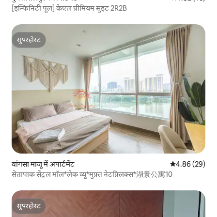
[इन्फिनिटी पूल] केएल प्रीमियम सुइट 2R2B
सुपरहोस्ट
सुपरहोस्ट
वांगसा माजू में अपार्टमेंट
औसत रेटिंग 5 में 
4.86 (29)
सेतापाक सेंट्रल मॉल*लेक व्यू*मुफ़्त नेटफ़्लिक्स*湖景公寓10
सुपरहोस्ट
सुपरहोस्ट