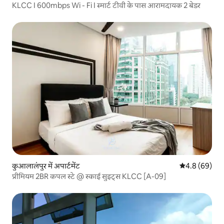
KLCC I 600mbps Wi - Fi I स्मार्ट टीवी के पास आरामदायक 2 बेडर
कुआलालंपुर में अपार्टमेंट
औसत रेटिंग 5 में
4.8 (69)
प्रीमियम 2BR कपल स्टे @ स्काई सुइट्स KLCC [A-09]