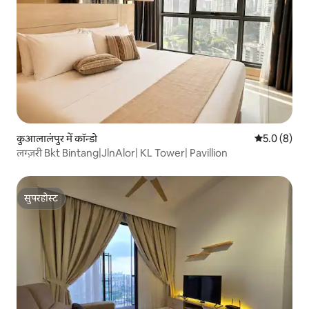
कुआलालंपुर में कॉन्डो
औसत रेटिंग 5 म
5.0 (8)
लग्ज़री Bkt Bintang|JlnAlor| KL Tower| Pavillion
सुपरहोस्ट
सुपरहोस्ट