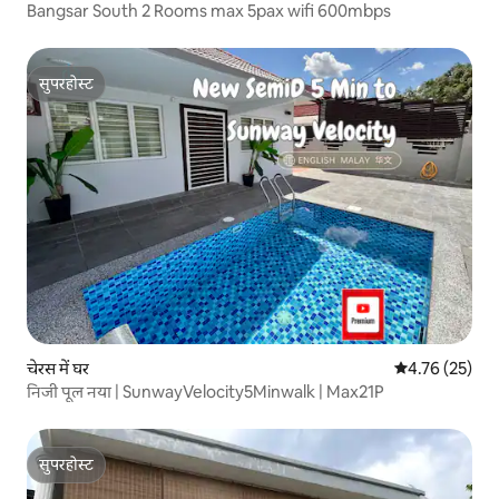
Bangsar South 2 Rooms max 5pax wifi 600mbps
सुपरहोस्ट
सुपरहोस्ट
चेरस में घर
औसत रेटिंग 5 में 
4.76 (25)
निजी पूल नया | SunwayVelocity5Minwalk | Max21P
सुपरहोस्ट
सुपरहोस्ट