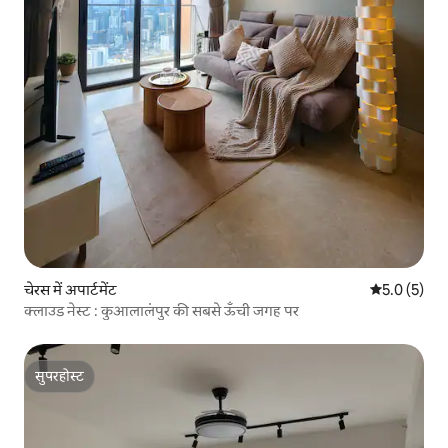
चेरस में अपार्टमेंट
औसत रेटिंग 5 म
5.0 (5)
क्लाउड नेस्ट : कुआलालंपुर की सबसे ऊँची जगह पर
सुपरहोस्ट
सुपरहोस्ट