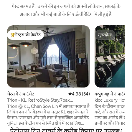
गेस्ट सहमत हैं : ठहरने की इन जगहों को अपनी लोकेशन, सफ़ाई के
अलावा और भी कई बातों के लिए ऊँची रेटिंग मिली हुई है.
गेस्ट्स की फ़ेवरेट
सुपरहोस्ट
गेस्ट्स का टॉप फ़ेवरेट
सुपरहोस्ट
चेरस में अपार्टमेंट
औसत रेटिंग 5 में से 4.98, 54 समीक्षाएँ
4.98 (54)
कंपुंग बह्रू में अपार्टमेंट
Trion - KL. RetroStyle Stay.7pax
klcc Luxury Hotel
NearTRX.Klcc व्यू
Mews.ट्विन टावर्स से 
Trion @ KL, Chan Sow Lin में आपका स्वागत है
दिन के दौरान बादलों म
परिवारों और प्रेमियों 
लिविंग रूम और बेडरूम में शानदार KL शहर के नज़ारे
करें, और रात में उज्ज्
के साथ शानदार और पूरी तरह से सुसज्जित अपार्टमेंट
दृश्य का आनंद लें।स्मार्
यूनिट। इस केंद्रीय रूप से स्थित क्षेत्र में स्टाइलिश
फ़र्नीचर और विचारशी
अनुभव का आनंद लें। Trion @ KL अपार्टमेंट ने हमें
अच्छी तरह से नियुक्त
पेट्रोनास ट्विन टावर्स के करीब किराए पर उपलब्ध