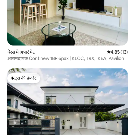
चेरस में अपार्टमेंट
औसत रेटिंग 5 में 
4.85 (13)
आरामदायक Continew 1BR 6pax | KLCC, TRX, IKEA, Pavilion
गेस्ट्स की फ़ेवरेट
गेस्ट्स की फ़ेवरेट