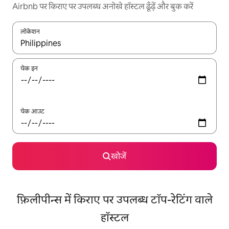
Airbnb पर किराए पर उपलब्ध अनोखे हॉस्टल ढूँढ़ें और बुक करें
लोकेशन
नतीजों के उपलब्ध होने पर, अप और डाउन 'ऐरो की' का इस्तेमाल करके नेविगेट करें
चेक इन
चेक आउट
खोजें
फ़िलीपीन्स में किराए पर उपलब्ध टॉप-रेटिंग वाले
हॉस्टल