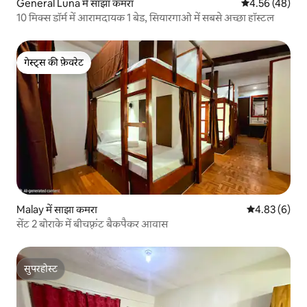
General Luna में साझा कमरा
औसत रेटिंग 5 में 
4.56 (48)
10 मिक्स डॉर्म में आरामदायक 1 बेड, सियारगाओ में सबसे अच्छा हॉस्टल
गेस्ट्स की फ़ेवरेट
गेस्ट्स की फ़ेवरेट
Malay में साझा कमरा
औसत रेटिंग 5 में
4.83 (6)
सेंट 2 बोराके में बीचफ़्रंट बैकपैकर आवास
सुपरहोस्ट
सुपरहोस्ट