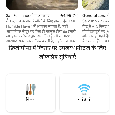
San Fernando में निजी कमरा
औसत रेटिंग 5 में से 4.95, 74 समीक्षाएँ
4.95 (74)
General Luna में नि
सैन जुआन के पास 2 लोगों के लिए हम्बल हेवन रूम1
Salig Inn • 2 - A/C,
लिए कमरा
Humble Haven में आपका स्वागत है, जहाँ
केंद्र से★ 5 मिनट की ड्
आपको घर से दूर घर जैसा ही महसूस होगा 🏡 हमारी
की पैदल दूरी पर ★ उन ज
जगह एक परिवार द्वारा संचालित है, जो साधारण,
शांत जगह चाहते हैं। इ
आरामदायक कमरे ऑफ़र करती है, जहाँ आप वाकई
बैठ सकते हैं। आप मुफ्त 
आराम कर सकते हैं और महसूस कर सकते हैं कि
सुविधाएँ: एयर✓ - कॉन 
फ़िलीपीन्स में किराए पर उपलब्ध हॉस्टल के लिए
आपका खयाल रखा जा रहा है। हमारे बेड
- फ़ाई (अधिकतम 200 
आरामदायक और बड़े हैं—बीच पर बिताए लंबे दिन
लोकप्रिय सुविधाएँ
निजी शौचालय✓ संलग्न 
या शहर की सैर के बाद इन पर आराम करना बेहतरीन
1 डबल बेड, फ़र्श का ग
अनुभव होगा। टाइफ़ून एमोंग से हुए नुकसान के बाद,
✓ हैमॉक्स किचन का✓ मु
हमने हाल ही में अपना आंशिक नवीनीकरण पूरा
का पानी ✓ बोर्ड गेम! हम यह भी ऑफ़र करते हैं: ✓
किया है। बस एक छोटा-सा रिमाइंडर कि फ़िलहाल
ब्रेकफ़ास्ट ✓ एयरपोर्ट
हम नाश्ता नहीं दे रहे हैं, क्योंकि हमारे डाइनिंग एरिया
वैन और मोटरबाइक के 
का रेनोवेशन अभी जारी है। हमें आपकी मदद करने में
खुशी होगी
किचन
वाईफ़ाई