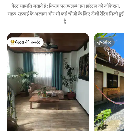
गेस्ट सहमति जताते हैं : किराए पर उपलब्ध इन हॉस्टल को लोकेशन,
साफ़-सफ़ाई के अलावा और भी कई चीज़ों के लिए ऊँची रेटिंग मिली हुई
है।
गेस्ट्स की फ़ेवरेट
सुपरहोस्ट
गेस्ट्स का टॉप फ़ेवरेट
सुपरहोस्ट