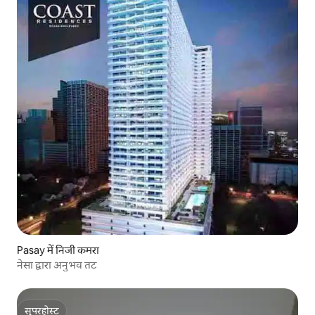
Pasay में निजी कमरा
नेसा द्वारा अनुभव तट
सुपरहोस्ट