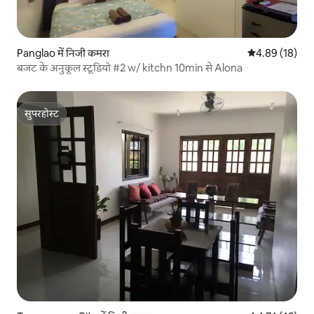
Panglao में निजी कमरा
औसत रेटिंग 5 में 
4.89 (18)
बजट के अनुकूल स्टूडियो #2 w/ kitchn 10min से Alona
सुपरहोस्ट
सुपरहोस्ट