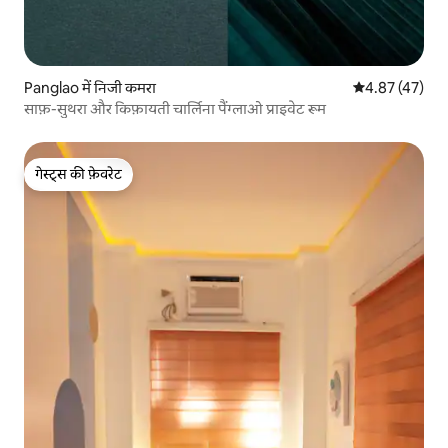
Panglao में निजी कमरा
औसत रेटिंग 5 में 
4.87 (47)
साफ़-सुथरा और किफ़ायती चार्लिना पैंग्लाओ प्राइवेट रूम
गेस्ट्स की फ़ेवरेट
गेस्ट्स की फ़ेवरेट