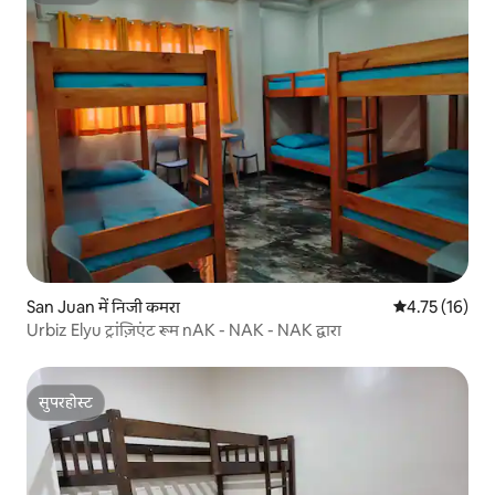
San Juan में निजी कमरा
औसत रेटिंग 5 में 
4.75 (16)
Urbiz Elyu ट्रांज़िएंट रूम nAK - NAK - NAK द्वारा
सुपरहोस्ट
सुपरहोस्ट