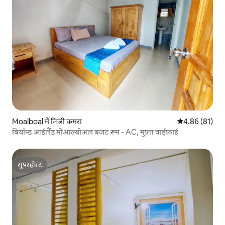
Moalboal में निजी कमरा
औसत रेटिंग 5 में 
4.86 (81)
बियॉन्ड आईलैंड मोआल्बोअल बजट रूम - AC, मुफ़्त वाईफ़ाई
सुपरहोस्ट
सुपरहोस्ट