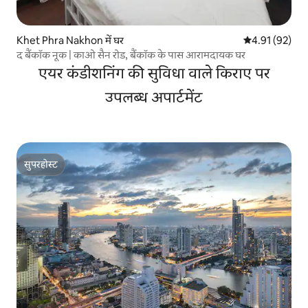
Khet Phra Nakhon में घर
औसत रेटिंग 5 में 
4.91 (92)
द बैंकॉक नूक | काओ सैन रोड, बैंकॉक के पास आरामदायक घर
एयर कंडीशनिंग की सुविधा वाले किराए पर
उपलब्ध अपार्टमेंट
सुपरहोस्ट
सुपरहोस्ट