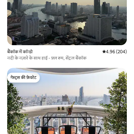
बैंकॉक में कॉन्डो
औसत रेटिंग 5 में स
4.96 (204)
नदी के नज़ारे के साथ हाई - फ़्ल रूम, सेंट्रल बैंकॉक
गेस्ट्स की फ़ेवरेट
गेस्ट्स की फ़ेवरेट