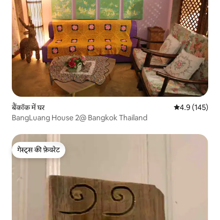
बैंकॉक में घर
औसत रेटिंग 5 में 
4.9 (145)
BangLuang House 2@ Bangkok Thailand
गेस्ट्स की फ़ेवरेट
गेस्ट्स की फ़ेवरेट