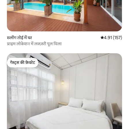
ख्लोंग तोई में घर
औसत रेटिंग 5 में स
4.91 (157)
प्राइम लोकेशन में लक्ज़री पूल विला
गेस्ट्स की फ़ेवरेट
गेस्ट्स की फ़ेवरेट