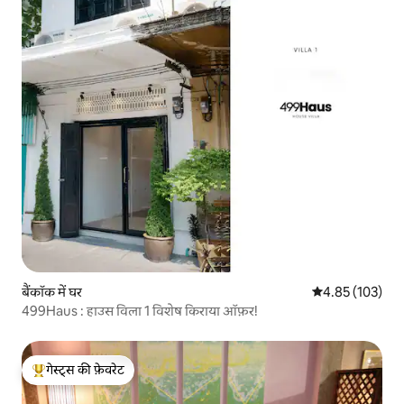
बैंकॉक में घर
औसत रेटिंग 5 में स
4.85 (103)
499Haus : हाउस विला 1 विशेष किराया ऑफ़र!
गेस्ट्स की फ़ेवरेट
गेस्ट्स का टॉप फ़ेवरेट