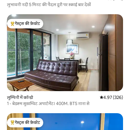
लुभावनी नदी 5 मिनट की पैदल दूरी पर स्काई बार देखें
गेस्ट्स की फ़ेवरेट
गेस्ट्स का टॉप फ़ेवरेट
लुम्पिनी में कॉन्डो
औसत रेटिंग 5 में स
4.97 (326)
1 - बेडरूम सुखम्विट अपार्टमेंट। 400M. BTS नाना से
गेस्ट्स की फ़ेवरेट
गेस्ट्स का टॉप फ़ेवरेट