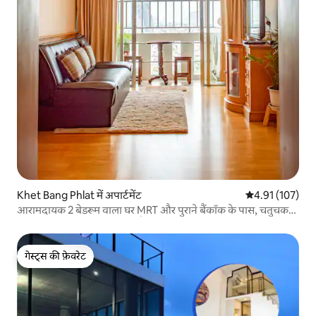
Khet Bang Phlat में अपार्टमेंट
औसत रेटिंग 5 में स
4.91 (107)
आरामदायक 2 बेडरूम वाला घर MRT और पुराने बैंकॉक के पास, चतुचक
तक आसानी से पहुँचा जा सकता है
गेस्ट्स की फ़ेवरेट
गेस्ट्स की फ़ेवरेट