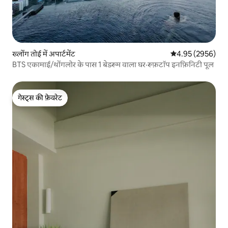
ख्लोंग तोई में अपार्टमेंट
औसत रेटिंग 5 में से 
4.95 (2956)
BTS एकामाई/थोंगलोर के पास 1 बेडरूम वाला घर·रूफ़टॉप इनफ़िनिटी पूल
गेस्ट्स की फ़ेवरेट
गेस्ट्स की फ़ेवरेट