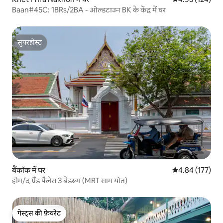
Baan#45C: 1BRs/2BA - ओल्डटाउन BK के केंद्र में घर
सुपरहोस्ट
सुपरहोस्ट
बैंकॉक में घर
औसत रेटिंग 5 में स
4.84 (177)
होम/द ग्रैंड पैलेस 3 बेडरूम (MRT साम योत)
गेस्ट्स की फ़ेवरेट
गेस्ट्स की फ़ेवरेट