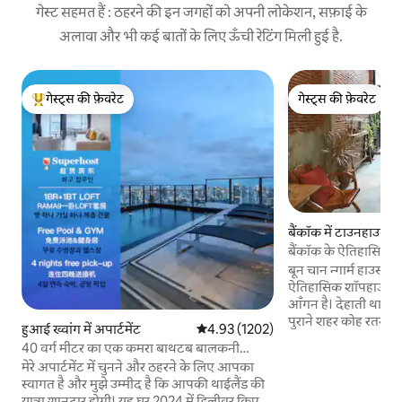
गेस्ट सहमत हैं : ठहरने की इन जगहों को अपनी लोकेशन, सफ़ाई के
अलावा और भी कई बातों के लिए ऊँची रेटिंग मिली हुई है.
गेस्ट्स की फ़ेवरेट
गेस्ट्स की फ़ेवरेट
गेस्ट्स का टॉप फ़ेवरेट
गेस्ट्स की फ़ेवरेट
बैंकॉक में टाउनहाउस
बैंकॉक के ऐतिहासिक इल
हेरिटेज शॉपहाउस
बून चान न्गार्म हाउस फ़
ऐतिहासिक शॉपहाउस, जि
आँगन है। देहाती थाई लॉ
पुराने शहर कोह रतना को
हुआई ख्वांग में अपार्टमेंट
औसत रेटिंग 5 में से 4.93, 1202 समीक्षाएँ
4.93 (1202)
से प्रसिद्ध खाओसान रोड
40 वर्ग मीटर का एक कमरा बाथटब बालकनी
ग्रैंड पैलेस और एमराल्ड
LOFT-D4 / 3 लोगों के लिए / रूफ़टॉप पूल / RCA
मेरे अपार्टमेंट में चुनने और ठहरने के लिए आपका
पैदल दूरी पर हैं और स
के पास / रेलवे नाइट मार्केट के पास / टोंगलोर के
स्वागत है और मुझे उम्मीद है कि आपकी थाईलैंड की
शॉपिंग इलाकों तक आसा
पास
यात्रा शानदार होगी। यह घर 2024 में डिलीवर किए