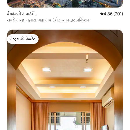
बैंकॉक में अपार्टमेंट
औसत रेटिंग 5 में स
4.86 (201)
सबसे अच्छा नज़ारा, बड़ा अपार्टमेंट, शानदार लोकेशन
गेस्ट्स की फ़ेवरेट
गेस्ट्स की फ़ेवरेट