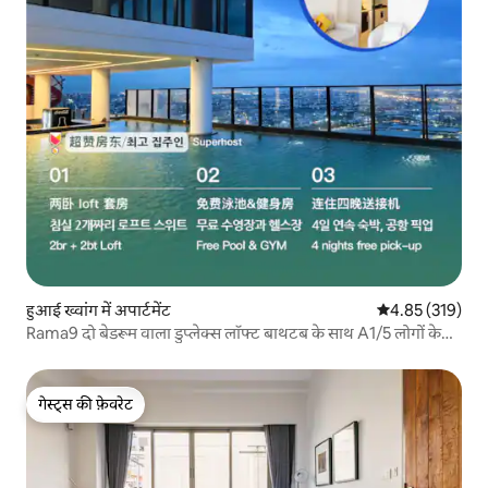
हुआई ख्वांग में अपार्टमेंट
औसत रेटिंग 5 में स
4.85 (319)
Rama9 दो बेडरूम वाला डुप्लेक्स लॉफ्ट बाथटब के साथ A1/5 लोगों के
लिए/रूफटॉप पूल/आरसीए के पास/रेलवे नाइट मार्केट के पास/टोंगलोर के
पास
गेस्ट्स की फ़ेवरेट
गेस्ट्स की फ़ेवरेट