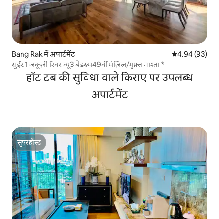
Bang Rak में अपार्टमेंट
औसत रेटिंग 5 में 
4.94 (93)
सुईट1 जकूज़ी रिवर व्यू3 बेडरूम49वीं मंज़िल/मुफ़्त नाश्ता *
हॉट टब की सुविधा वाले किराए पर उपलब्ध
अपार्टमेंट
सुपरहोस्ट
सुपरहोस्ट