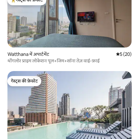
गेस्ट्स का टॉप फ़ेवरेट
Watthana में अपार्टमेंट
औसत रेटिंग 5 
5 (20)
थोंगलोर प्राइम लोकेशन पूल+जिम+सॉना तेज़ वाई-फ़ाई
गेस्ट्स की फ़ेवरेट
गेस्ट्स की फ़ेवरेट