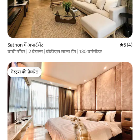
Sathon में अपार्टमेंट
औसत रेटिंग 5
5 (4)
वाबी नॉयर | 2 बेडरूम | बीटीएस साला डेंग | 130 वर्गमीटर
गेस्ट्स की फ़ेवरेट
गेस्ट्स की फ़ेवरेट