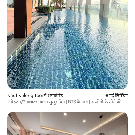
Khet Khlong Toei में अपार्टमेंट
ठहरने की नई जग
नई लिस्टिंग
2 बेडरूम/2 बाथरूम वाला सुखुमवित | BTS के पास | 4 लोगों के सोने की
जगह | जिम पूल