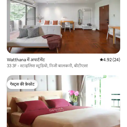
Watthana में अपार्टमेंट
औसत रेटिंग 5 में 
4.92 (24)
33 3F - स्टाइलिश स्टूडियो, निजी बालकनी, बीटीएस!
गेस्ट्स की फ़ेवरेट
गेस्ट्स की फ़ेवरेट