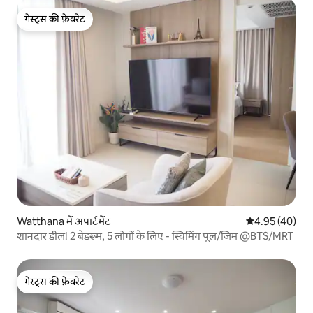
गेस्ट्स की फ़ेवरेट
गेस्ट्स की फ़ेवरेट
Watthana में अपार्टमेंट
औसत रेटिंग 5 में 
4.95 (40)
शानदार डील! 2 बेडरूम, 5 लोगों के लिए - स्विमिंग पूल/जिम @BTS/MRT
गेस्ट्स की फ़ेवरेट
गेस्ट्स की फ़ेवरेट