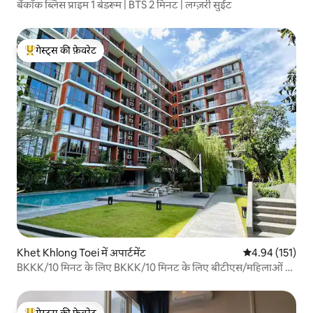
बैंकॉक ब्लिस प्राइम 1 बेडरूम | BTS 2 मिनट | लग्ज़री सुईट
गेस्ट्स की फ़ेवरेट
गेस्ट्स का टॉप फ़ेवरेट
Khet Khlong Toei में अपार्टमेंट
औसत रेटिंग 5 में स
4.94 (151)
BKKK/10 मिनट के लिए BKKK/10 मिनट के लिए बीटीएस/महिलाओं के
व्यापार जिले/खरीदारी स्वर्ग/आरामदायक एक बेडरूम और एक लिविंग रूम
सुइट/बस पूर्व स्टेशन के लिए प्रकाश लक्जरी अपार्टमेंट
गेस्ट्स की फ़ेवरेट