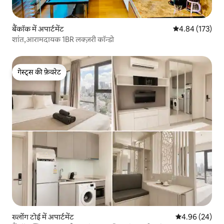
बैंकॉक में अपार्टमेंट
औसत रेटिंग 5 में स
4.84 (173)
शांत,आरामदायक 1BR लक्ज़री कॉन्डो
गेस्ट्स की फ़ेवरेट
गेस्ट्स की फ़ेवरेट
ख्लोंग टोई में अपार्टमेंट
औसत रेटिंग 5 में 
4.96 (24)