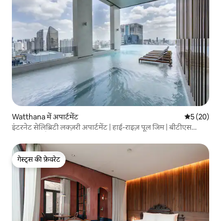
Watthana में अपार्टमेंट
औसत रेटिंग 5 
5 (20)
इंटरनेट सेलिब्रिटी लक्ज़री अपार्टमेंट | हाई-राइज़ पूल जिम | बीटीएस
असोक तक पैदल दूरी | T21 और सुखुमवित नाइटलाइफ़ एरिया के पास!
गेस्ट्स की फ़ेवरेट
गेस्ट्स की फ़ेवरेट