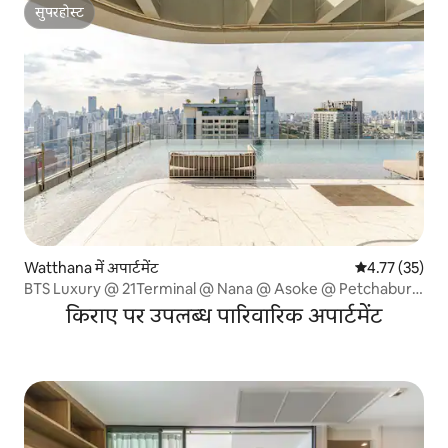
सुपरहोस्ट
सुपरहोस्ट
Watthana में अपार्टमेंट
औसत रेटिंग 5 में 
4.77 (35)
BTS Luxury @ 21Terminal @ Nana @ Asoke @ Petchabur
मुफ़्त एयरपोर्ट पिकअप
किराए पर उपलब्ध पारिवारिक अपार्टमेंट