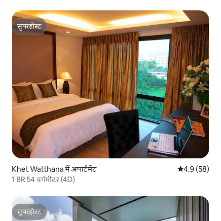
सुपरहोस्ट
सुपरहोस्ट
Khet Watthana में अपार्टमेंट
औसत रेटिंग 5 में
4.9 (58)
1 BR 54 वर्गमीटर (4D)
सुपरहोस्ट
सुपरहोस्ट