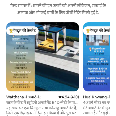
गेस्ट सहमत हैं : ठहरने की इन जगहों को अपनी लोकेशन, सफ़ाई के
अलावा और भी कई बातों के लिए ऊँची रेटिंग मिली हुई है.
गेस्ट्स की फ़ेवरेट
गेस्ट्स की फ़ेवरेट
गेस्ट्स का टॉप फ़ेवरेट
गेस्ट्स का टॉप फ़ेवरेट
Watthana में अपार्टमेंट
औसत रेटिंग 5 में से 4.94, 410 समीक्षाएँ
4.94 (410)
Huai Khwang में अपार
शहर के केंद्र में स्टूडियो अपार्टमेंट B4D/मेट्रो के पास/
40 वर्ग मीटर का एक
ऊँची इमारतों वाले शहर का नज़ारा/सियाम
LOFT-D4 / 3 लोगों के
यह खास घर एक बिल्कुल नया कॉन्सेप्ट अपार्टमेंट है,
मेरे अपार्टमेंट में चु
व्यावसायिक क्षेत्र/मुफ़्त पिक-अप/आउटडोर स्विमिंग
के पास / रेलवे नाइट मार
जिसे एक डिज़ाइनर ने डिज़ाइन किया है और पूरा घर
स्वागत है और मुझे उम्