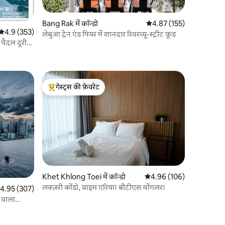
Bang Rak में कॉन्डो
औसत रेटिंग 5 में से 4.87, 15
4.87 (155)
औसत रेटिंग 5 में से 4.9, 353 समीक्षाएँ
4.9 (353)
लेबुआ ट्रेन एंड पियर में शानदार रिवरव्यू-स्ट्रीट फ़ूड
 पैदल दूरी
गेस्ट्स की फ़ेवरेट
गेस्ट्स का टॉप फ़ेवरेट
Khet Khlong Toei में कॉन्डो
औसत रेटिंग 5 में से 4.96, 10
4.96 (106)
लक्ज़री कोंडो, प्राइम एरिया। बीटीएस थोंगलर।
त रेटिंग 5 में से 4.95, 307 समीक्षाएँ
4.95 (307)
 वाला