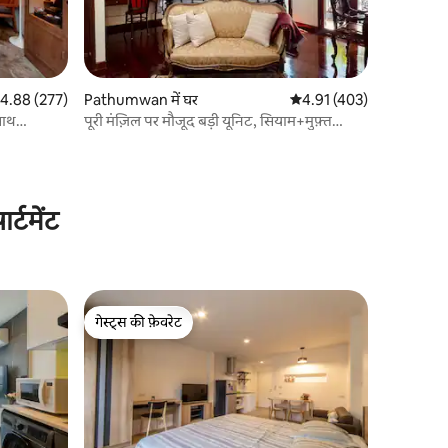
त रेटिंग 5 में से 4.88, 277 समीक्षाएँ
4.88 (277)
Pathumwan में घर
औसत रेटिंग 5 में से 4.91, 40
4.91 (403)
साथ
पूरी मंज़िल पर मौजूद बड़ी यूनिट, सियाम+मुफ़्त
एयरपोर्ट पिक-अप
्टमेंट
गेस्ट्स की फ़ेवरेट
गेस्ट्स की फ़ेवरेट