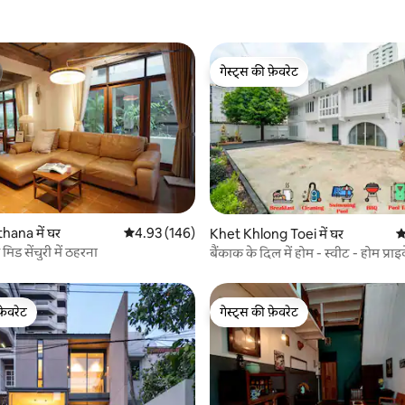
गेस्ट्स की फ़ेवरेट
गेस्ट्स की फ़ेवरेट
 समीक्षाएँ
ana में घर
औसत रेटिंग 5 में से 4.93, 146 समीक्षाएँ
4.93 (146)
Khet Khlong Toei में घर
औ
िड सेंचुरी में ठहरना
बैंकाक के दिल में होम - स्वीट - होम प्रा
फ़ेवरेट
गेस्ट्स की फ़ेवरेट
फ़ेवरेट
गेस्ट्स की फ़ेवरेट