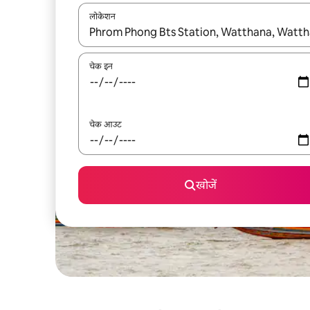
लोकेशन
नतीजों के उपलब्ध होने पर, अप और डाउन 'ऐरो की' का इस्तेमाल 
चेक इन
चेक आउट
खोजें