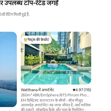
 उपलब्ध टॉप-रेटेड जगहें
 रेटिंग मिली हुई है.
Phaholyo
गेस्ट्स की फ़ेवरेट
सुपरहोस्ट
hai में अपार्
स्काईट्रेन 
गेस्ट्स का टॉप फ़ेवरेट
सुपरहोस्ट
बैंकाक ट्रि
-40 वर्गमीटर का एक 
नहीं है - ध
Sanampao 
की पैदल दूरी पर) - शावर, हेयर ड्
और तौलिए 
लिविंग रूम
डिपॉज़िट ब
घंटे की सु
Watthana में अपार्टमेंट
औसत रेटिंग 5 में से 4.97, 11
4.97 (115)
मुफ़्त पार्
*अपार्टमेंट 
260m² 4BR/EmSphere/BTS Phrom Phong
(उपलब्धता प
Asok/Pool GYM
EM डिस्ट्रिक्ट डाउनटाउन के बीचों - बीच मौजूद
आरामदेह अपार्टमेंट। यह जगह जीवंत है, जहाँ मालिश
की दुकानें, लोकप्रिय कैफ़े और पास के मिशेलिन -