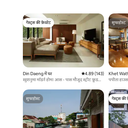
गेस्ट्स की फ़ेवरेट
सुपरहोस्ट
गेस्ट्स की फ़ेवरेट
सुपरहोस्ट
Din Daeng में घर
औसत रेटिंग 5 में से 4.89, 143
4.89 (143)
Khet Watth
खुशनुमा मॉडर्न होम। आस - पास मौजूद स्ट्रीट फ़ूड
पपीता हाउस म
और MRT।
सुपरहोस्ट
गेस्ट्स की 
सुपरहोस्ट
गेस्ट्स की 