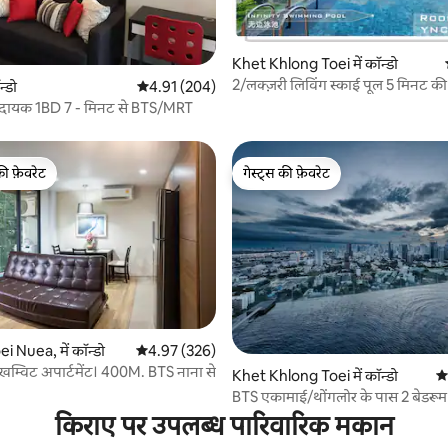
 समीक्षाएँ
Khet Khlong Toei में कॉन्डो
2/लक्ज़री लिविंग स्काई पूल 5 मिनट की
न्डो
औसत रेटिंग 5 में से 4.91, 204 समीक्षाएँ
4.91 (204)
BTS Asok Nana
दायक 1BD 7 - मिनट से BTS/MRT
की फ़ेवरेट
गेस्ट्स की फ़ेवरेट
टॉप फ़ेवरेट
गेस्ट्स की फ़ेवरेट
 Nuea, में कॉन्डो
औसत रेटिंग 5 में से 4.97, 326 समीक्षाएँ
4.97 (326)
सुखम्विट अपार्टमेंट। 400M. BTS नाना से
 समीक्षाएँ
Khet Khlong Toei में कॉन्डो
औस
BTS एकामाई/थोंगलोर के पास 2 बेडरूम
घर·रूफ़टॉप इनफ़िनिटी पूल
किराए पर उपलब्ध पारिवारिक मकान