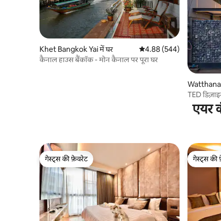
Khet Bangkok Yai में घर
औसत रेटिंग 5 में से 4.88, 544
4.88 (544)
कैनाल हाउस बैंकॉक - मोन कैनाल पर पूरा घर
Watthana म
TED डिज़ाइन
एयर क
गेस्ट्स की फ़ेवरेट
गेस्ट्स की 
गेस्ट्स की फ़ेवरेट
गेस्ट्स की 