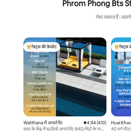
Phrom Phong Bts Statio
गेस्ट सहमत हैं : ठह
गेस्ट्स की फ़ेवरेट
गेस्ट्स 
गेस्ट्स का टॉप फ़ेवरेट
गेस्ट्स का 
Watthana में अपार्टमेंट
औसत रेटिंग 5 में से 4.94, 410
4.94 (410)
Huai Khwang
शहर के केंद्र में स्टूडियो अपार्टमेंट B4D/मेट्रो के पास/
40 वर्ग मी