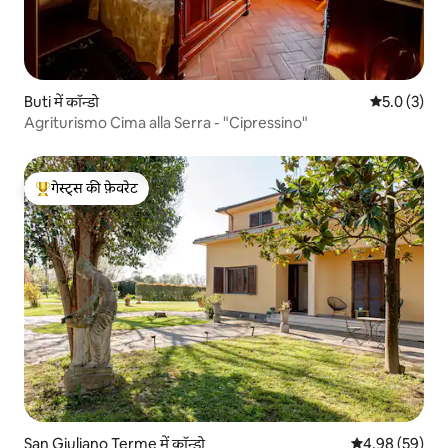
Buti में कॉन्डो
औसत रेटिंग 5 म
5.0 (3)
Agriturismo Cima alla Serra - "Cipressino"
गेस्ट्स की फ़ेवरेट
गेस्ट्स का टॉप फ़ेवरेट
San Giuliano Terme में कॉन्डो
औसत रेटिंग 5 में 
4.98 (59)