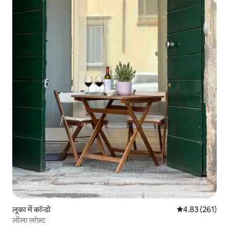
लूका में कॉन्डो
औसत रेटिंग 5 में स
4.83 (261)
लीला लॉफ़्ट