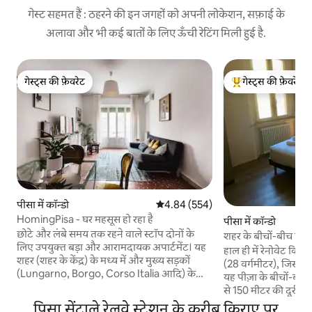
गेस्ट सहमत हैं : ठहरने की इन जगहों को अपनी लोकेशन, सफ़ाई के
अलावा और भी कई बातों के लिए ऊँची रेटिंग मिली हुई है.
गेस्ट्स की फ़ेवरेट
गेस्ट्स की फ़ेवरेट
गेस्ट्स की फ़ेवरेट
गेस्ट्स का टॉप फ़ेवरेट
पीसा में कॉन्डो
औसत रेटिंग 5 में से 4.84, 554 समीक्षाएँ
4.84 (554)
HomingPisa - घर महसूस हो रहा है
पीसा में कॉन्डो
छोटे और लंबे समय तक रहने वाले स्टॉप दोनों के
शहर के बीचों-बीच नि
लिए उपयुक्त बड़ा और आरामदायक अपार्टमेंट। यह
स्टूडियो
हाल ही में रेनोवेट किया
शहर (शहर के केंद्र) के मध्य में और मुख्य सड़कों
(28 वर्गमीटर), जिसमें
(Lungarno, Borgo, Corso Italia आदि) के
यह पीज़ा के बीचों-बी
करीब स्थित है।) ट्रेन और बस स्टेशन अपार्टमेंट से
से 150 मीटर की दूरी पर
100 मीटर की दूरी पर हैं और गैलीलो गैलीली
अपार्टमेंट ब्लॉक के दूसरे
पिसा सेंट्राले रेलवे स्टेशन के करीब किराए पर