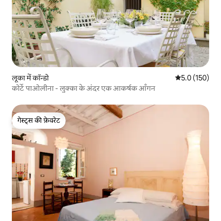
लूका में कॉन्डो
औसत रेटिंग 5 में 
5.0 (150)
कोर्टे पाओलीना - लुक्का के अंदर एक आकर्षक आँगन
गेस्ट्स की फ़ेवरेट
गेस्ट्स की फ़ेवरेट