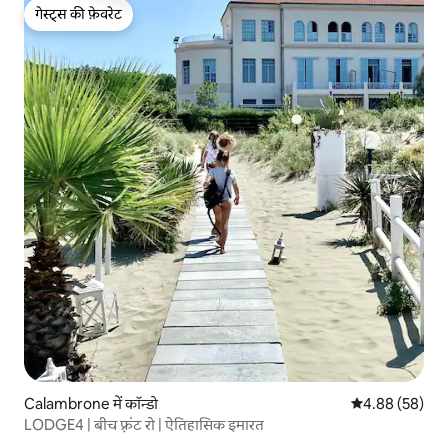
गेस्ट्स की फ़ेवरेट
गेस्ट्स की फ़ेवरेट
Calambrone में कॉन्डो
औसत रेटिंग 5 में 
4.88 (58)
LODGE4 | बीच फ़्रंट रो | ऐतिहासिक इमारत