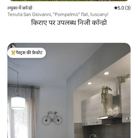
ल्युका में कॉन्डो
औसत रेटिंग 5 म
5.0 (3)
Tenuta San Giovanni, "Pompelmo" flat, tuscany!
किराए पर उपलब्ध निजी कॉन्डो
गेस्ट्स की फ़ेवरेट
गेस्ट्स का टॉप फ़ेवरेट