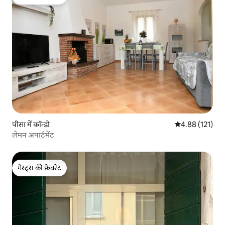
गेस्ट्स की फ़ेवरेट
पीसा में कॉन्डो
औसत रेटिंग 5 में स
4.88 (121)
लेमन अपार्टमेंट
गेस्ट्स की फ़ेवरेट
गेस्ट्स की फ़ेवरेट