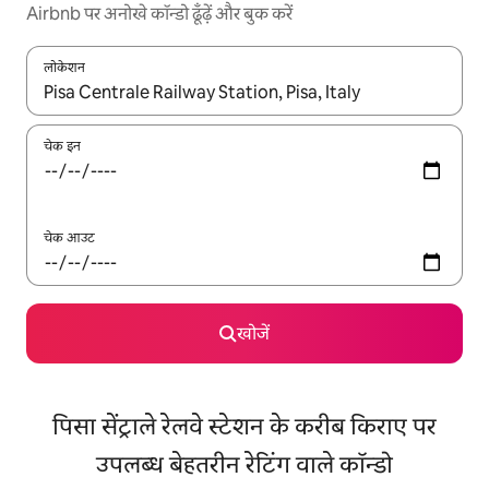
Airbnb पर अनोखे कॉन्डो ढूँढ़ें और बुक करें
लोकेशन
नतीजों के उपलब्ध होने पर, अप और डाउन 'ऐरो की' का इस्तेमाल करके नेविगेट करें
चेक इन
चेक आउट
खोजें
पिसा सेंट्राले रेलवे स्टेशन के करीब किराए पर
उपलब्ध बेहतरीन रेटिंग वाले कॉन्डो