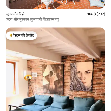
लूका में कॉन्डो
औसत रेटिंग 5 में 
4.8 (232)
उदय और मुस्कान लुभावनी पेंटहाउस व्यू
गेस्ट्स की फ़ेवरेट
गेस्ट्स का टॉप फ़ेवरेट