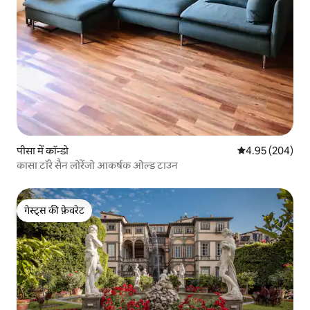
पीसा में कॉन्डो
औसत रेटिंग 5 में स
4.95 (204)
कासा टॉरे सैन लोरेंजो आकर्षक ओल्ड टाउन
गेस्ट्स की फ़ेवरेट
गेस्ट्स की फ़ेवरेट