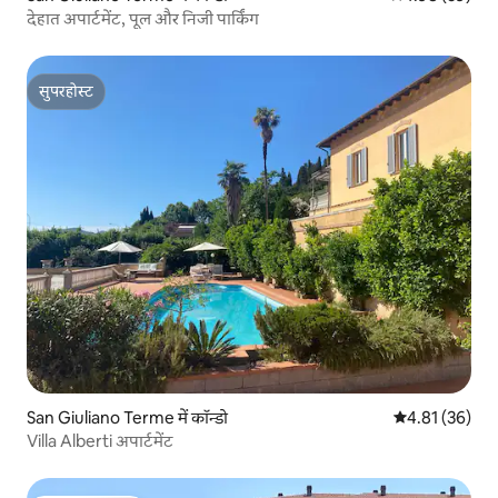
देहात अपार्टमेंट, पूल और निजी पार्किंग
सुपरहोस्ट
सुपरहोस्ट
San Giuliano Terme में कॉन्डो
औसत रेटिंग 5 में 
4.81 (36)
Villa Alberti अपार्टमेंट