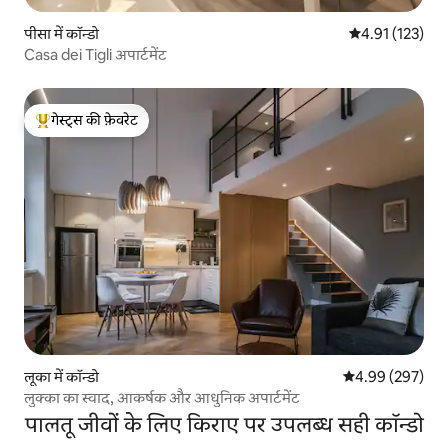
पीसा में कॉन्डो
औसत रेटिंग 5 में स
4.91 (123)
Casa dei Tigli अपार्टमेंट
गेस्ट्स की फ़ेवरेट
गेस्ट्स का टॉप फ़ेवरेट
लूका में कॉन्डो
औसत रेटिंग 5 में स
4.99 (297)
लुक्का का स्वाद, आकर्षक और आधुनिक अपार्टमेंट
पालतू जीवों के लिए किराए पर उपलब्ध सही कॉन्डो