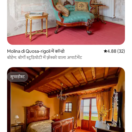
Molina di Quosa-rigoli में कॉन्डो
औसत रेटिंग 5 में 
4.88 (32)
बोहेम: बोर्गो स्टूडियोटी में फ़्रेस्को वाला अपार्टमेंट
सुपरहोस्ट
सुपरहोस्ट