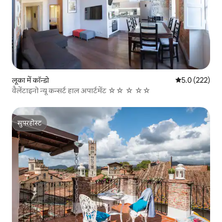
लूका में कॉन्डो
औसत रेटिंग 5 में 
5.0 (222)
वैलेंटाइनो न्यू कन्‍सर्ट हाल अपार्टमेंट ☆☆ ☆ ☆☆
सुपरहोस्ट
सुपरहोस्ट