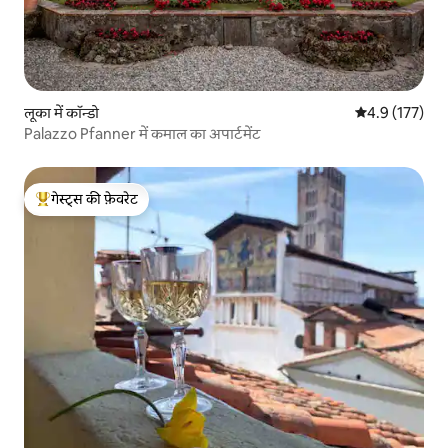
लूका में कॉन्डो
औसत रेटिंग 5 में 
4.9 (177)
Palazzo Pfanner में कमाल का अपार्टमेंट
गेस्ट्स की फ़ेवरेट
गेस्ट्स का टॉप फ़ेवरेट