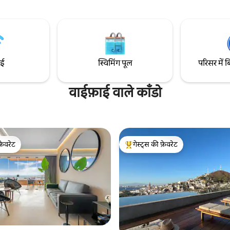
आप यहाँ से जाना कभी नहीं चाहेंगे + बे
ीचर, पैनोरमिक खिड़कियाँ, गेट वाली
लोकेशन : कैमारोनेस बीच और मालेकॉन ब
ेमंद वाई-फ़ाई और समुद्र और जंगल के
सिर्फ़ 2 ब्लॉक की दूरी पर और बेहतरीन रे
य। उन परिवारों, कपल्स और समूहों के
आर्ट गैलरी से बस कुछ ही कदम दूर
 सही, जो सुविधा, आराम और पुएर्तो
एक यादगार छुट्टी की तलाश में हैं।
ाई
स्विमिंग पूल
परिसर में ब
वाईफ़ाई वाले काँडो
फ़ेवरेट
गेस्ट्स की फ़ेवरेट
फ़ेवरेट
गेस्ट्स का टॉप फ़ेवरेट