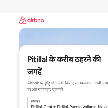
इसे
छोड़कर
सीधा
कॉन्टेंट
पर
जाएँ
Pitillal के करीब ठहरने की
जगहें
Airbnb पर छुट्टियों के लिए किराए पर उपलब्ध अनोखी जगहे
घर और बहुत कुछ बुक करें
लोकेशन
नतीजों के उपलब्ध होने पर, अप और डाउन 'ऐरो की' का इस्तेमाल 