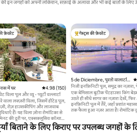
रने की इन जगहों को अपनी लोकेशन, सफ़ाई के अलावा और भी कई बातों के लिए ऊँची
की फ़ेवरेट
गेस्ट्स की फ़ेवरेट
टॉप फ़ेवरेट
गेस्ट्स का टॉप फ़ेवरेट
5 de Diciembre, पुरतो वालार्टा
औस
में लॉफ़्ट
निजी इनफ़िनिटी पूल, समुद्र का नज़ारा, 
 समीक्षाएँ
ास में घर
औसत रेटिंग 5 में से 4.98, 150 समीक्षाएँ
4.98 (150)
बीच
एक बेमिसाल बुटीक पेंटहाउस। किंग बेडरू
वेट विला पूल और व्यू - प्यूर्टो वल्लार्टा
उठते ही सीधे सागर का नज़ारा देखें, फि
़ारे वाला लक्ज़री विला, जिसमें हीटेड पूल,
इनफ़िनिटी पूल में तैरें, जहाँ प्रशांत महा
ूज़ी, रोज़ हाउसकीपिंग और लाजवाब
तक फैला हुआ नज़र आता है। रोमांटिक छुट्टियों के
सुविधाएँ हैं। यह विला ज़ोना रोमांटिका से
लिए बिलकुल सही। लिविंग एरिया में एक 
िनट की दूरी पर, एक्सक्लूसिव कॉन्चास
स्मार्ट टीवी है, जो सुईट में आप जहाँ भी हो
जूद है। इसमें 4 अटैच बाथरूम वाले
्टियाँ बिताने के लिए किराए पर उपलब्ध जगहों के 
आपका पीछा करता है। पूरी तरह सुसज्जि
्विन बेड वाला एक टीवी रूम और 6.5
प्रीमियम लिनन और वह सब कुछ, जिसक
फ़ायरपिट टेरेस, रूफ़टॉप स्काईबार,