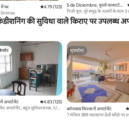
 समीक्षाएँ
5 de Diciembre, पुरतो वालार्टा
औ
ें घर
औसत रेटिंग 5 में से 4.79, 123 समीक्षाएँ
4.79 (123)
में घर
निजी पूल, पूरे समुद्र के नज़ारों के साथ 
 Sirenas
कॉन्डो!
ंडीशनिंग की सुविधा वाले किराए पर उपलब्ध अपार
फ़ेवरेट
सुपरहोस्ट
फ़ेवरेट
सुपरहोस्ट
 समीक्षाएँ
 में अपार्टमेंट
औसत रेटिंग 5 में से 4.83, 125 समीक्षाएँ
4.83 (125)
टमेंट, बहुत सुविधाजनक, ए/सी
कॉनचास चिनास में अपार्टमेंट
औ
7 मंजिल 3BR महासागर देखें कोंडो पर In
*मैक्सवेल