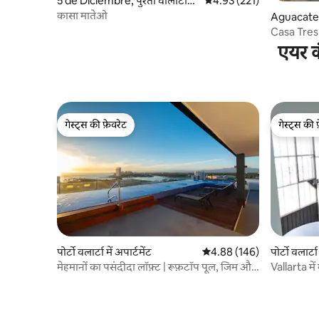
5 de Diciembre, पुरतो वालार्टा
औसत रेटिंग 5 में से 4.93, 221
4.93 (221)
में घर
कासा मातेओ
Aguacate म
Casa Tres
एयर क
गेस्ट्स की फ़ेवरेट
गेस्ट्स की 
गेस्ट्स की फ़ेवरेट
गेस्ट्स की 
पोर्टो वलार्टा में अपार्टमेंट
औसत रेटिंग 5 में से 4.88, 146
4.88 (146)
पोर्टो वलार्टा
मेहमानों का पसंदीदा लॉफ़्ट | रूफ़टॉप पूल, जिम और
Vallarta में मेरा अपार्
बहुत कुछ
के साथ।