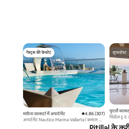
गेस्ट्स की फ़ेवरेट
सुपरहोस्ट
गेस्ट्स की फ़ेवरेट
सुपरहोस्ट
पुएर्तो वालार्
मारिना वालार्टा में अपार्टमेंट
औसत रेटिंग 5 में से 4.86, 307
4.86 (307)
विंडोज़ टू 
अपार्टमेंट Nautico Marina Vallarta | कमाल का
पूल
Pitillal के कर