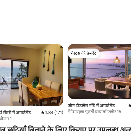
गेस्ट्स की फ़ेवरेट
गेस्ट्स की फ़ेवरेट
जोन होटलेरा नॉर्टे में अपार्टमेंट
औ
पेनिनसुला पुएर्तो वायार्ता फ़्लोर 15
टा सेंटरो में अपार्टमेंट
औसत रेटिंग 5 में से 4.84, 171 समीक्षाएँ
4.84 (171)
 समीक्षाएँ
द ओशन 1
ीब छुट्टियाँ बिताने के लिए किराए पर उपलब्ध अन