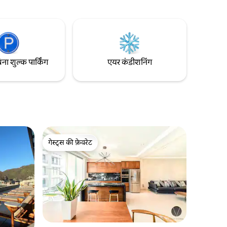
हतरीन
बार, किराने का सामान की दुकान, मॉल, सिनेमा और
ोर्डवॉक से
एक अस्पताल से 10 मिनट से भी कम की पैदल दूरी
स्टोरेंट और
पर होंगे। हम मालेकोन, रोमांटिका और मरीना से भी
एक आदर्श 10 मिनट की ड्राइव दूर हैं!
िना शुल्क पार्किंग
एयर कंडीशनिंग
गेस्ट्स की फ़ेवरेट
गेस्ट्स की फ़ेवरेट