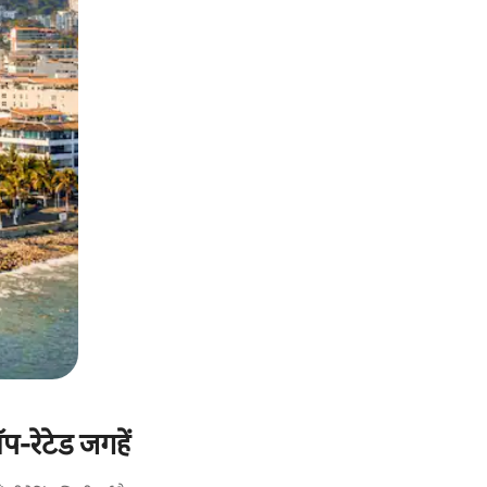
प-रेटेड जगहें