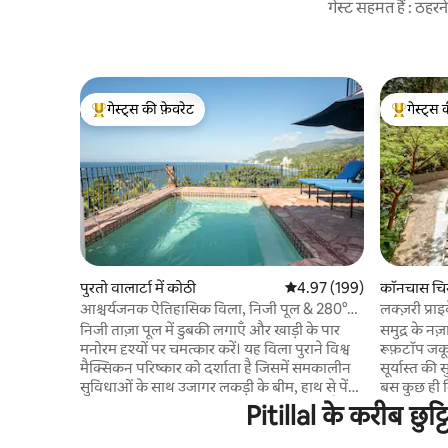
गेस्ट सहमत हैं : ठह
गेस्ट्स की फ़ेवरेट
गेस्ट्स 
गेस्ट्स का टॉप फ़ेवरेट
गेस्ट्स का 
पुरतो वालार्टा में कोठी
औसत रेटिंग 5 में से 4.97, 199
4.97 (199)
कॉनचास चिन
आश्चर्यजनक ऐतिहासिक विला, निजी पूल & 280°
लक्ज़री प्राइ
दृश्य
निजी ताज़ा पूल में डुबकी लगाएँ और खाड़ी के पार
समुद्र के नज
मनोरम दृश्यों पर चमत्कार करें। यह विला पुराने विश्व
रूफ़टॉप जक
मैक्सिकन परिष्कार को दर्शाता है जिसमें समकालीन
सूर्यास्त की 
सुविधाओं के साथ उजागर लकड़ी के बीम, हाथ से पेंट
बस कुछ ही म
की गई टाइलें और औपनिवेशिक प्राचीन वस्तुएं हैं।
चीनास में मौ
Pitillal के करीब छुट
हमारा विला उत्तर में उत्तर में प्यूर्टो वल्लर्टा और दक्षिण
बेडरूम, 2 ट
में लॉस आर्कोस की खाड़ी के मनोरम दृश्यों के साथ
बाथरूम हैं। 