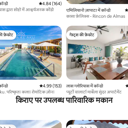
ॉन्डो
औसत रेटिंग 5 में से 4.84, 164 समीक्षाएँ
4.84 (164)
ास द्वारा सोहो में आश्चर्यजनक कोंडो
 समीक्षाएँ
एमिलियानो ज़ापाटा में कॉन्डो
औ
कासा फ़ेलिक्स - Rincon de Almas
की फ़ेवरेट
गेस्ट्स की फ़ेवरेट
टॉप फ़ेवरेट
गेस्ट्स की फ़ेवरेट
 समीक्षाएँ
ॉन्डो
औसत रेटिंग 5 में से 4.99, 153 समीक्षाएँ
4.99 (153)
लास ग्लोरियास में कॉन्डो
औ
. परिष्कृत। कला। रोमांटिक ज़ोन।
प्यूर्टो वालार्टा मार्बेला सुंदर अपार्टमेंट
किराए पर उपलब्ध पारिवारिक मकान