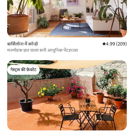
बार्सिलोना में कॉन्डो
औसत रेटिंग 5 में स
4.99 (209)
मनमोहक छत वाला सनी आधुनिक पेंटहाउस
गेस्ट्स की फ़ेवरेट
गेस्ट्स की फ़ेवरेट