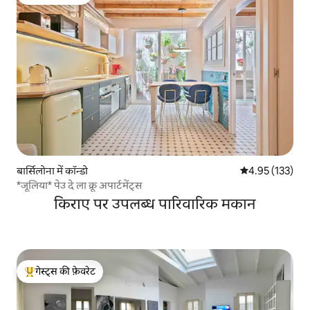
गेस्ट्स की फ़ेवरेट
बार्सिलोना में कॉन्डो
औसत रेटिंग 5 में स
4.95 (133)
*जूलिया* पेउ दे ला क्रू अपार्टमेंट्स
किराए पर उपलब्ध पारिवारिक मकान
गेस्ट्स की फ़ेवरेट
गेस्ट्स का टॉप फ़ेवरेट