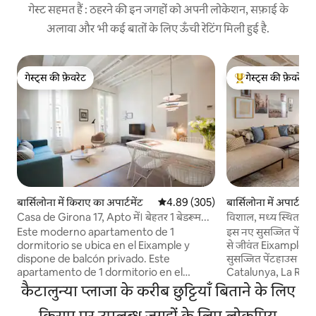
गेस्ट सहमत हैं : ठहरने की इन जगहों को अपनी लोकेशन, सफ़ाई के
अलावा और भी कई बातों के लिए ऊँची रेटिंग मिली हुई है.
गेस्ट्स की फ़ेवरेट
गेस्ट्स की फ़ेवरेट
गेस्ट्स की फ़ेवरेट
गेस्ट्स का टॉप फ़ेवरेट
बार्सिलोना में किराए का अपार्टमेंट
औसत रेटिंग 5 में से 4.89, 305 समीक्षाएँ
4.89 (305)
बार्सिलोना में अपार्टमेंट
Casa de Girona 17, Apto में। बेहतर 1 बेडरूम...
विशाल, मध्य स्थित 2 -
Este moderno apartamento de 1
इस नए सुसज्जित पेंटहाउस 
dormitorio se ubica en el Eixample y
से जीवंत Eixample पड़
dispone de balcón privado. Este
सुसज्जित पेंटहाउस अपार
apartamento de 1 dormitorio en el
Catalunya, La Ram
Eixample de Barcelona combina un
Familia के लिए कई मेट्
कैटालुन्या प्लाजा के करीब छुट्टियाँ बिताने के लिए
diseño moderno con detalles
केवल कुछ कदम दूर, यह
acogedores, creando un espacio ideal
किराए पर उपलब्ध जगहों के लिए लोकप्रिय
अपार्टमेंट शहर के दि