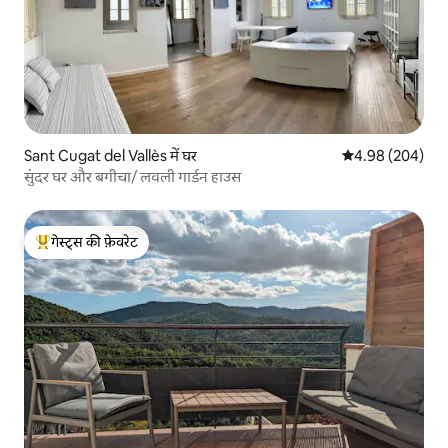
Sant Cugat del Vallès में घर
औसत रेटिंग 5 में स
4.98 (204)
सुंदर घर और बगीचा/ लवली गार्डन हाउस
गेस्ट्स की फ़ेवरेट
गेस्ट्स का टॉप फ़ेवरेट