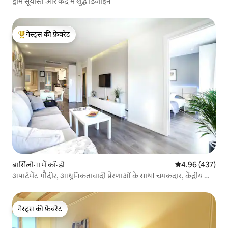
ड्रीम सूर्यास्त और केंद्र में शुद्ध डिजाइन
गेस्ट्स की फ़ेवरेट
गेस्ट्स का टॉप फ़ेवरेट
बार्सिलोना में कॉन्डो
औसत रेटिंग 5 में स
4.96 (437)
अपार्टमेंट गौदीर, आधुनिकतावादी प्रेरणाओं के साथ। चमकदार, केंद्रीय और
सुरक्षित।
गेस्ट्स की फ़ेवरेट
गेस्ट्स की फ़ेवरेट