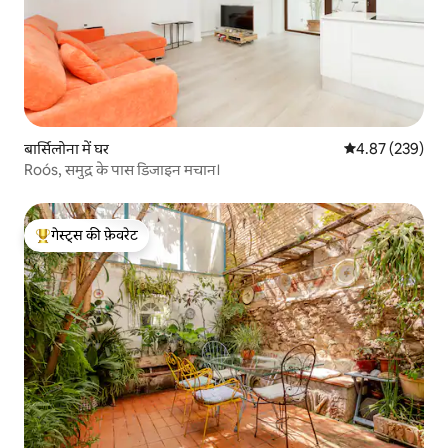
बार्सिलोना में घर
औसत रेटिंग 5 में स
4.87 (239)
Roós, समुद्र के पास डिजाइन मचान।
गेस्ट्स की फ़ेवरेट
गेस्ट्स का टॉप फ़ेवरेट