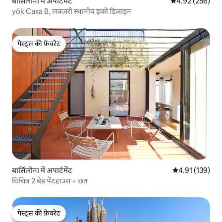
बार्सिलोना में अपार्टमेंट
औसत रेटिंग 5 में स
4.92 (256)
yök Casa B, लक्ज़री स्थानीय इको डिज़ाइन
गेस्ट्स की फ़ेवरेट
गेस्ट्स की फ़ेवरेट
बार्सिलोना में अपार्टमेंट
औसत रेटिंग 5 में स
4.91 (139)
विचित्र 2 बेड पेंटहाउस + छत
गेस्ट्स की फ़ेवरेट
गेस्ट्स की फ़ेवरेट