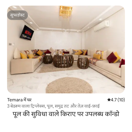
सुपरहोस्ट
सुपरहोस्ट
Temara में घर
औसत रेटिंग 5 मे
4.7 (10)
3 बेडरूम वाला ट्रिप्लेक्स, पूल, समुद्र तट और तेज़ वाई-फ़ाई
पूल की सुविधा वाले किराए पर उपलब्ध कॉन्डो