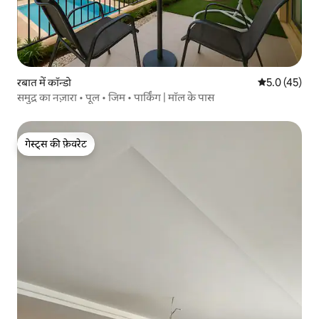
रबात में कॉन्डो
औसत रेटिंग 5 मे
5.0 (45)
समुद्र का नज़ारा • पूल • जिम • पार्किंग | मॉल के पास
गेस्ट्स की फ़ेवरेट
गेस्ट्स की फ़ेवरेट