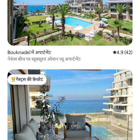
Bouknadel में अपार्टमेंट
औसत रेटिंग 5 में
4.9 (42)
नेशंस बीच पर खूबसूरत ओशन व्यू अपार्टमेंट
गेस्ट्स की फ़ेवरेट
गेस्ट्स का टॉप फ़ेवरेट