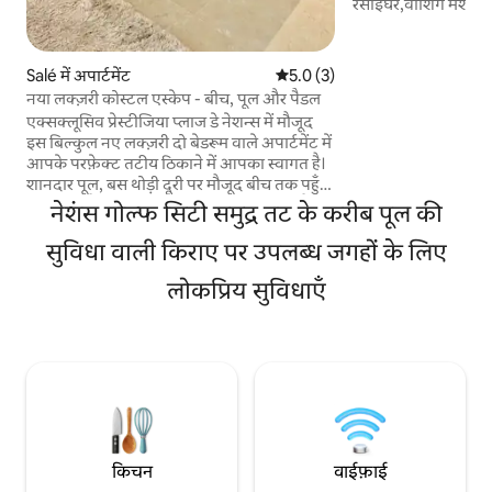
रसोईघर,वॉशिंग मशीन -
छत के साथ लिविंग रूम 
डाइनिंग रूम है - निवास के तल पर सुरक्षित स्विमिंग
पूल - निवास से डाउनस्टेयर: pizzeria;
Salé में अपार्टमेंट
औसत रेटिंग 5 में से 5.0, 3 समीक्षाएँ
5.0 (3)
ग्लेशियर;बार; सुपरमार
नया लक्ज़री कोस्टल एस्केप - बीच, पूल और पैडल
मिनट की पैदल दूरी पर
एक्सक्लूसिव प्रेस्टीजिया प्लाज डे नेशन्स में मौजूद
सुरक्षित गैराज की जगह - 24 घंटे संरक्षित निवास -
इस बिल्कुल नए लक्ज़री दो बेडरूम वाले अपार्टमेंट में
24/7 उपग्रह वाईफ़
आपके परफ़ेक्ट तटीय ठिकाने में आपका स्वागत है।
शानदार पूल, बस थोड़ी दूरी पर मौजूद बीच तक पहुँच
और हमारे पैडल कोर्ट तक पहुँच के साथ रिज़ॉर्ट जैसे
नेशंस गोल्फ सिटी समुद्र तट के करीब पूल की
रहन-सहन का मज़ा लें, जो पैडल के शौकीनों के लिए
बिलकुल सही है 🎾🎾 प्रीमियम फ़िनिश, हाई-एंड
सुविधा वाली किराए पर उपलब्ध जगहों के लिए
उपकरण, तेज़ वाई-फ़ाई और आकर्षक इंटीरियर
लोकप्रिय सुविधाएँ
वाली यह जगह परिवारों, कपल्स, दोस्तों या दूर से
काम करने वालों के लिए बिल्कुल सही है, जो आराम,
सुकून और तटीय आकर्षण की तलाश में हैं।
किचन
वाईफ़ाई