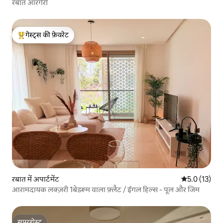
रबात ऑरंगेरी
गेस्ट्स की फ़ेवरेट
गेस्ट्स का टॉप फ़ेवरेट
रबात में अपार्टमेंट
औसत रेटिंग 5 मे
5.0 (13)
आरामदायक लक्ज़री 1बेडरूम वाला फ़्लैट / ईगल हिल्स - पूल और जिम
सुपरहोस्ट