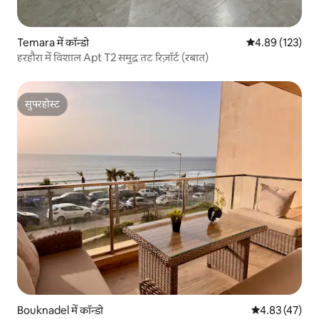
Temara में कॉन्डो
औसत रेटिंग 5 में स
4.89 (123)
हरहौरा में विशाल Apt T2 समुद्र तट रिज़ॉर्ट (रबात)
सुपरहोस्ट
सुपरहोस्ट
Bouknadel में कॉन्डो
औसत रेटिंग 5 में 
4.83 (47)