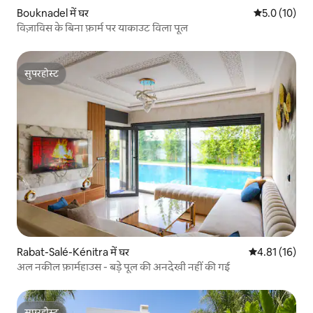
Bouknadel में घर
औसत रेटिंग 5 मे
5.0 (10)
विज़ाविस के बिना फ़ार्म पर याकाउट विला पूल
सुपरहोस्ट
सुपरहोस्ट
Rabat-Salé-Kénitra में घर
औसत रेटिंग 5 में 
4.81 (16)
अल नकील फ़ार्महाउस - बड़े पूल की अनदेखी नहीं की गई
सुपरहोस्ट