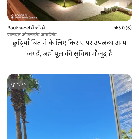
Bouknadel में कॉन्डो
औसत रेटिंग 5 म
5.0 (6)
शानदार ओशनफ़्रंट अपार्टमेंट
छुट्टियाँ बिताने के लिए किराए पर उपलब्ध अन्य
जगहें, जहाँ पूल की सुविधा मौजूद है
सुपरहोस्ट
सुपरहोस्ट