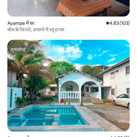
Ayampe में घर
औसत रेटिंग 5 में स
4.83 (103)
बीच के किनारे, अयाम्पे में ब्लू हाउस
सुपरहोस्ट
सुपरहोस्ट