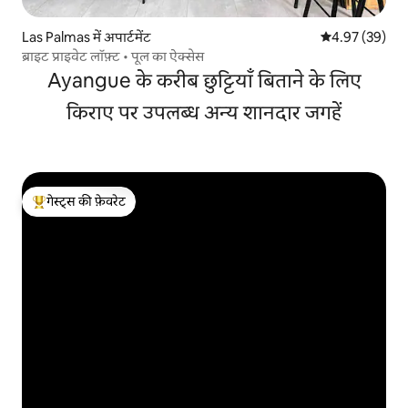
Las Palmas में अपार्टमेंट
औसत रेटिंग 5 में 
4.97 (39)
ब्राइट प्राइवेट लॉफ़्ट • पूल का ऐक्सेस
Ayangue के करीब छुट्टियाँ बिताने के लिए
किराए पर उपलब्ध अन्य शानदार जगहें
गेस्ट्स की फ़ेवरेट
गेस्ट्स का टॉप फ़ेवरेट