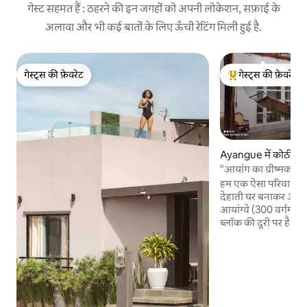
गेस्ट सहमत हैं : ठहरने की इन जगहों को अपनी लोकेशन, सफ़ाई के
अलावा और भी कई बातों के लिए ऊँची रेटिंग मिली हुई है.
गेस्ट्स की फ़ेवरेट
गेस्ट्स की फ़ेवरेट
गेस्ट्स की फ़ेवरेट
गेस्ट्स का टॉप फ़ेवरेट
Ayangue में कोठी
"आयांग का ग्रीष्मकाली
हम एक ऐसा परिवार हैं,
देहाती घर बनाकर अपना
आयांग्वे (300 वर्गमीटर)
ब्लॉक की दूरी पर है। य
फ़ैमिली होम है, जिसमें 
किचन और 3 बेडरूम हैं, ज
कंडीशनर लगा हुआ है। यह
सुईट में, एक 2 बेडरू
इस घर में एक बड़ा-सा ब
बारबेक्यू ग्रिल, लकड़