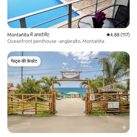
Montañita में अपार्टमेंट
औसत रेटिंग 5 में स
4.88 (117)
Oceanfront penthouse -anglaralto, Montañita
गेस्ट्स की फ़ेवरेट
गेस्ट्स की फ़ेवरेट