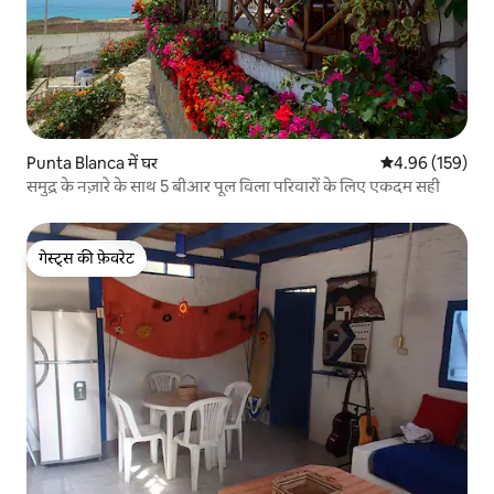
Punta Blanca में घर
औसत रेटिंग 5 में स
4.96 (159)
समुद्र के नज़ारे के साथ 5 बीआर पूल विला परिवारों के लिए एकदम सही
गेस्ट्स की फ़ेवरेट
गेस्ट्स की फ़ेवरेट