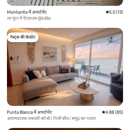
Montanita में अपार्टमेंट
औसत रेटिंग 5 मे
5.0 (13)
ला पुंटा में पेंटहाउस @Idilio
गेस्ट्स की फ़ेवरेट
गेस्ट्स की फ़ेवरेट
Punta Blanca में अपार्टमेंट
औसत रेटिंग 5 में 
4.88 (85)
आरामदायक लक्ज़री कॉन्डो | निजी बीच | समुद्र का नज़ारा