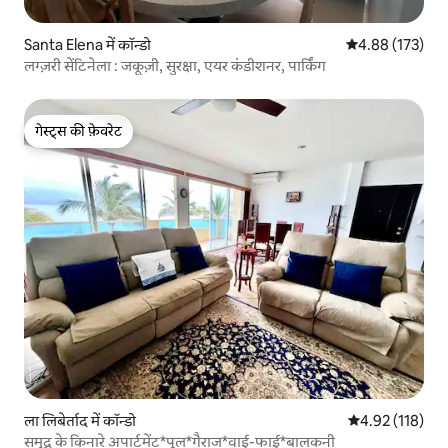
Santa Elena में कॉन्डो
औसत रेटिंग 5 में स
4.88 (173)
लग्ज़री सेंटिनेला : जकूज़ी, सुरक्षा, एयर कंडीशनर, पार्किंग
गेस्ट्स की फ़ेवरेट
गेस्ट्स की फ़ेवरेट
ला लिबेर्ताद में कॉन्डो
औसत रेटिंग 5 में स
4.92 (118)
समुद्र के किनारे अपार्टमेंट*पूल*गैराज*वाई-फाई*बालकनी