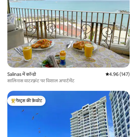
Salinas में कॉन्डो
औसत रेटिंग 5 में स
4.96 (147)
सालिनास वाटरफ़्रंट पर विशाल अपार्टमेंट
गेस्ट्स की फ़ेवरेट
गेस्ट्स का टॉप फ़ेवरेट