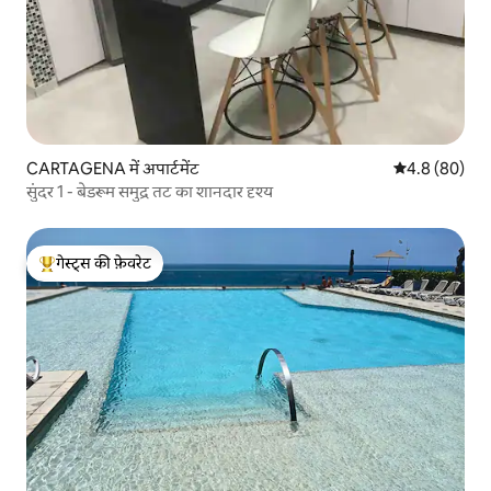
CARTAGENA में अपार्टमेंट
औसत रेटिंग 5 में
4.8 (80)
सुंदर 1 - बेडरूम समुद्र तट का शानदार दृश्य
गेस्ट्स की फ़ेवरेट
गेस्ट्स का टॉप फ़ेवरेट