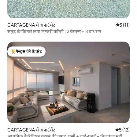
CARTAGENA में अपार्टमेंट
औसत रेटिंग 5 
5 (11)
समुद्र के किनारे लगा लग्ज़री कॉन्डो | 2 बेडरूम + 3 बाथरूम
गेस्ट्स की फ़ेवरेट
गेस्ट्स का टॉप फ़ेवरेट
CARTAGENA में अपार्टमेंट
औसत रेटिंग 5 
5 (12)
आधुनिक कैरिबियन ठहरने की जगह, एसी + वाई-फ़ाई + बिलकुल सही