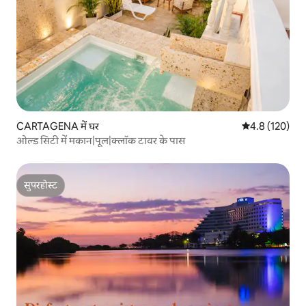
CARTAGENA में घर
औसत रेटिंग 5 में 
4.8 (120)
ओल्ड सिटी में मकान|पूल|क्लॉक टावर के पास
सुपरहोस्ट
सुपरहोस्ट