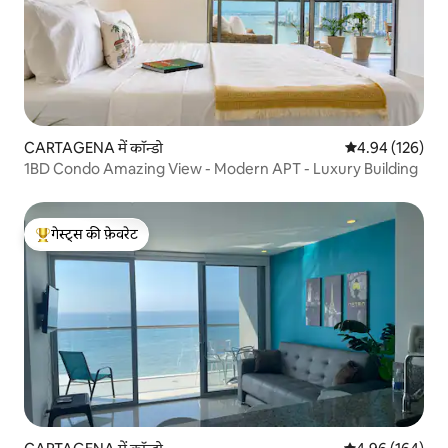
CARTAGENA में कॉन्डो
औसत रेटिंग 5 में स
4.94 (126)
1BD Condo Amazing View - Modern APT - Luxury Building
गेस्ट्स की फ़ेवरेट
गेस्ट्स का टॉप फ़ेवरेट