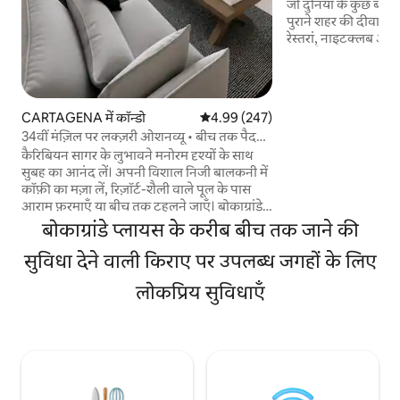
जो दुनिया के कुछ बेहतरीन
पुराने शहर की दीवारों क
रेस्तरां, नाइटक्लब और
स्थित है। इतिहास और उत
हेरिटेज शहर में ठहरने क
क्वीन साइज़ बेड, टीव
- Fi के साथ पूरी तरह स
CARTAGENA में कॉन्डो
औसत रेटिंग 5 में से 4.99, 247 समीक्षाएँ
4.99 (247)
आधुनिक बीच वाइब अपार
34वीं मंज़िल पर लक्ज़री ओशनव्यू • बीच तक पैदल
इंस्टा @ pombocart
दूरी • पूल
कैरिबियन सागर के लुभावने मनोरम दृश्यों के साथ
आराम करने के लिए एक
सुबह का आनंद लें। अपनी विशाल निजी बालकनी में
कॉफ़ी का मज़ा लें, रिज़ॉर्ट-शैली वाले पूल के पास
आराम फ़रमाएँ या बीच तक टहलने जाएँ। बोकाग्रांडे
में बिल्कुल सही लोकेशन पर, वॉल्ड सिटी से कुछ ही
बोकाग्रांडे प्लायस के करीब बीच तक जाने की
मिनटों की दूरी पर, मेड सेवा, स्मार्ट-लॉक सेल्फ़-चेक-
इन, जिम, सॉना, को-वर्किंग स्पेस, 24-घंटे सुरक्षा और
सुविधा देने वाली किराए पर उपलब्ध जगहों के लिए
हर जगह फ़र्स्ट-क्लास सुविधाओं के साथ। उन
लोकप्रिय सुविधाएँ
मेहमानों के लिए बनाया गया, जो ठहरने की जगह से
कहीं ज़्यादा चाहते हैं—विलासिता, आराम और
पेचीदगी से भरपूर एक बेहतरीन पाँच-सितारा
अनुभव।