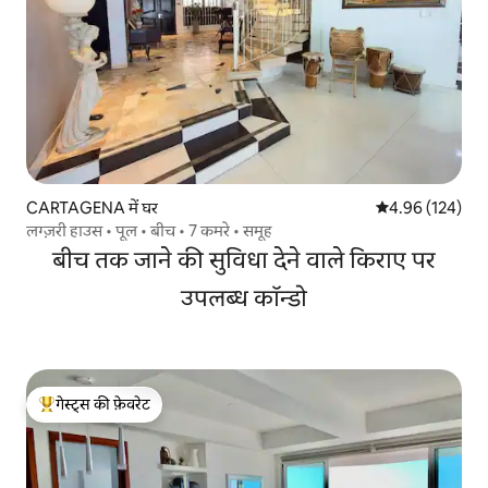
CARTAGENA में घर
औसत रेटिंग 5 में स
4.96 (124)
लग्ज़री हाउस • पूल • बीच • 7 कमरे • समूह
बीच तक जाने की सुविधा देने वाले किराए पर
उपलब्ध कॉन्डो
गेस्ट्स की फ़ेवरेट
गेस्ट्स का टॉप फ़ेवरेट