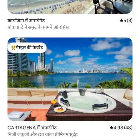
कार्टाजेना में अपार्टमेंट
औसत रेटिंग 5
5 (3)
बोकाग्रांदे में समुद्र के सामने ओएसिस
गेस्ट्स की फ़ेवरेट
गेस्ट्स का टॉप फ़ेवरेट
CARTAGENA में अपार्टमेंट
औसत रेटिंग 5 में 
4.98 (48)
निजी जकूज़ी और छत वाला प्रीमियम सुईट