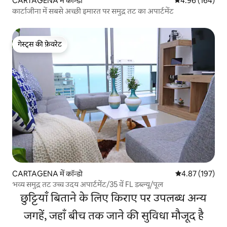
CARTAGENA में कॉन्डो
औसत रेटिंग 5 में स
4.96 (164)
कार्टाजीना में सबसे अच्छी इमारत पर समुद्र तट का अपार्टमेंट
गेस्ट्स की फ़ेवरेट
गेस्ट्स की फ़ेवरेट
CARTAGENA में कॉन्डो
औसत रेटिंग 5 में स
4.87 (197)
भव्य समुद्र तट उच्च उदय अपार्टमेंट/35 वें FL डब्ल्यू/पूल
छुट्टियाँ बिताने के लिए किराए पर उपलब्ध अन्य
जगहें, जहाँ बीच तक जाने की सुविधा मौजूद है