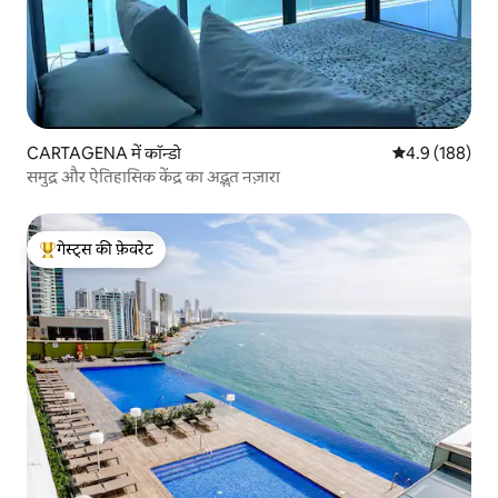
CARTAGENA में कॉन्डो
औसत रेटिंग 5 में 
4.9 (188)
समुद्र और ऐतिहासिक केंद्र का अद्भुत नज़ारा
गेस्ट्स की फ़ेवरेट
गेस्ट्स का टॉप फ़ेवरेट