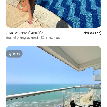
CARTAGENA में अपार्टमेंट
औसत रेटिंग 5 में 
4.84 (77)
बोकाग्रांदे! समुद्र के सामने+ जिम+पूल+बार।
सुपरहोस्ट
सुपरहोस्ट