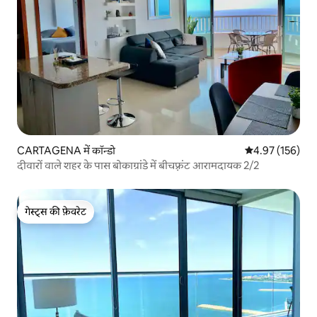
CARTAGENA में कॉन्डो
औसत रेटिंग 5 में स
4.97 (156)
दीवारों वाले शहर के पास बोकाग्रांडे में बीचफ़्रंट आरामदायक 2/2
गेस्ट्स की फ़ेवरेट
गेस्ट्स की फ़ेवरेट