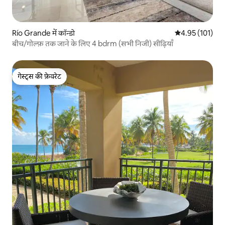
Río Grande में कॉन्डो
औसत रेटिंग 5 में स
4.95 (101)
बीच/गोल्फ़ तक जाने के लिए 4 bdrm (सभी निजी) सीढ़ियाँ
गेस्ट्स की फ़ेवरेट
गेस्ट्स की फ़ेवरेट