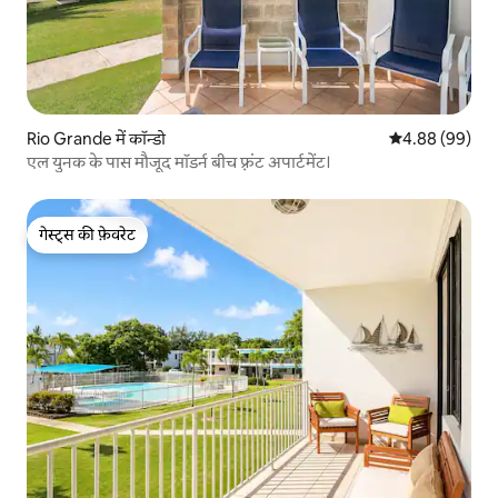
Rio Grande में कॉन्डो
औसत रेटिंग 5 में 
4.88 (99)
एल युनक के पास मौजूद मॉडर्न बीच फ़्रंट अपार्टमेंट।
गेस्ट्स की फ़ेवरेट
गेस्ट्स की फ़ेवरेट