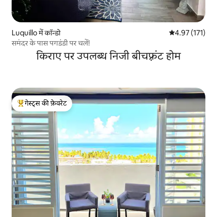
Luquillo में कॉन्डो
औसत रेटिंग 5 में स
4.97 (171)
समंदर के पास पगडंडी पर चलें!
किराए पर उपलब्ध निजी बीचफ़्रंट होम
गेस्ट्स की फ़ेवरेट
गेस्ट्स का टॉप फ़ेवरेट