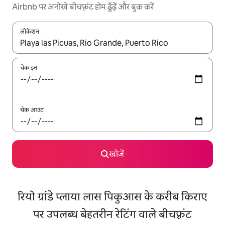
Airbnb पर अनोखे बीचफ़्रंट होम ढूँढ़ें और बुक करें
लोकेशन
नतीजों के उपलब्ध होने पर, अप और डाउन 'ऐरो की' का इस्तेमाल करके नेविगेट करें
चेक इन
चेक आउट
खोजें
रियो ग्रांडे प्लाया लास पिकुआस के करीब किराए
पर उपलब्ध बेहतरीन रेटिंग वाले बीचफ़्रंट