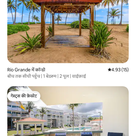
Río Grande में कॉन्डो
औसत रेटिंग 5 में 
4.93 (15)
बीच तक सीधी पहुँच | 1 बेडरूम | 2 पूल | वाईफ़ाई
गेस्ट्स की फ़ेवरेट
गेस्ट्स की फ़ेवरेट