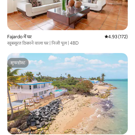
Fajardo में घर
औसत रेटिंग 5 में स
4.93 (172)
खूबसूरत ठिकाने वाला घर | निजी पूल | 4BD
सुपरहोस्ट
सुपरहोस्ट