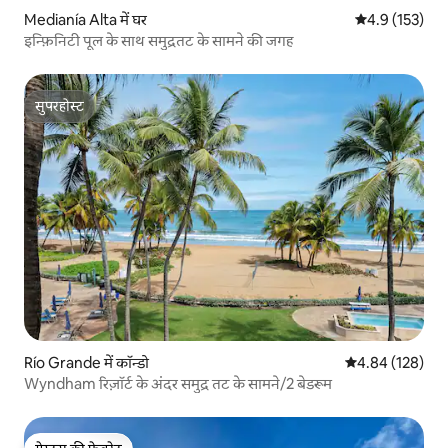
Medianía Alta में घर
औसत रेटिंग 5 में 
4.9 (153)
इन्फ़िनिटी पूल के साथ समुद्रतट के सामने की जगह
सुपरहोस्ट
सुपरहोस्ट
Río Grande में कॉन्डो
औसत रेटिंग 5 में स
4.84 (128)
Wyndham रिज़ॉर्ट के अंदर समुद्र तट के सामने/2 बेडरूम