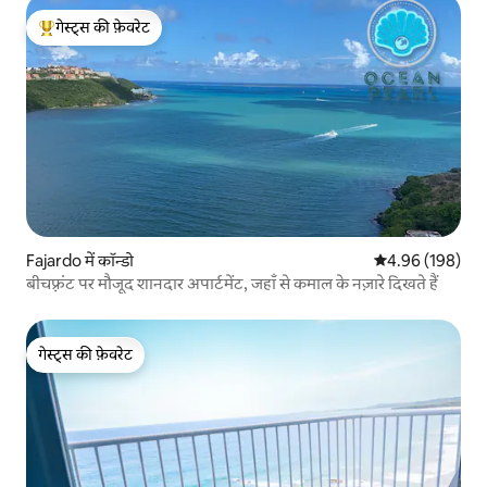
गेस्ट्स की फ़ेवरेट
गेस्ट्स का टॉप फ़ेवरेट
Fajardo में कॉन्डो
औसत रेटिंग 5 में स
4.96 (198)
बीचफ़्रंट पर मौजूद शानदार अपार्टमेंट, जहाँ से कमाल के नज़ारे दिखते हैं
गेस्ट्स की फ़ेवरेट
गेस्ट्स की फ़ेवरेट