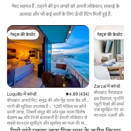
गेस्ट सहमत हैं : ठहरने की इन जगहों को अपनी लोकेशन, सफ़ाई के
अलावा और भी कई बातों के लिए ऊँची रेटिंग मिली हुई है.
गेस्ट्स की फ़ेवरेट
गेस्ट्स की फ़ेवरेट
गेस्ट्स की फ़ेवरेट
गेस्ट्स की फ़ेवरेट
Zarzal में कॉन्डो
बीचफ़्रंट पैराडाइज़ -
Luquillo में कॉन्डो
औसत रेटिंग 5 में से 4.89, 434 समीक्षाएँ
4.89 (434)
कोंडो
इस विशाल, पुनर्निर्मित 2
बीचफ़्रंट अपार्टमेंट। समुद्र की ओर मुँह वाला बेड और
प्यूर्टो रिको की सच्ची स
शहर के नज़ारे + पूल
पानी की सुविधा उपलब्ध है ✅ 12वीं मंज़िल पर कोने
एक सुरक्षित गेट वाले सम
वाली जगह, जिसमें समुद्र की ओर मुख वाला विशेष
शानदार नज़ारों और आरा
बेडरूम 🛌 और निजी बालकनी है। हमारी लोकेशन से
सीधे समुद्र तट तक पहुँ
सबसे शानदार सूर्योदय और सूर्यास्त का मज़ा लें। समुद्र
हवाई अड्डे से केवल 
तट तक सीधी पहुँच 🏝️और पूल 🏊‍♂️ अपार्टमेंट के
रियो ग्रांडे प्लाया लास पिकुआस के करीब किराए