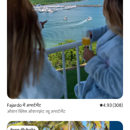
Fajardo में अपार्टमेंट
औसत रेटिंग 5 में स
4.93 (308)
ओशन ब्लिस ओशनफ़्रंट व्यू अपार्टमेंट