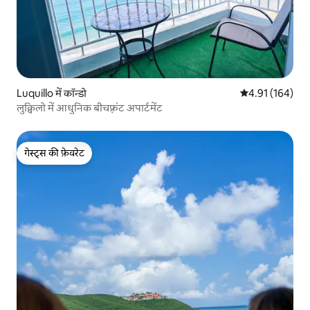
Luquillo में कॉन्डो
औसत रेटिंग 5 में स
4.91 (164)
लुक्विलो में आधुनिक बीचफ़्रंट अपार्टमेंट
गेस्ट्स की फ़ेवरेट
गेस्ट्स की फ़ेवरेट