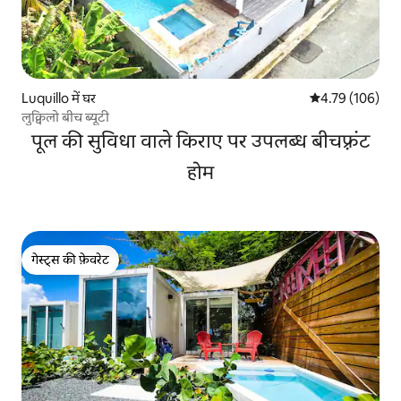
Luquillo में घर
औसत रेटिंग 5 में स
4.79 (106)
लुक्विलो बीच ब्यूटी
पूल की सुविधा वाले किराए पर उपलब्ध बीचफ़्रंट
होम
गेस्ट्स की फ़ेवरेट
गेस्ट्स की फ़ेवरेट