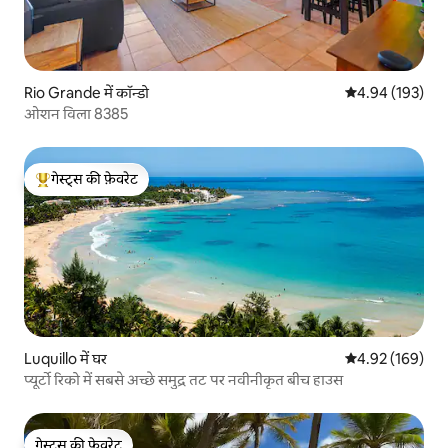
Rio Grande में कॉन्डो
औसत रेटिंग 5 में स
4.94 (193)
ओशन विला 8385
गेस्ट्स की फ़ेवरेट
गेस्ट्स का टॉप फ़ेवरेट
Luquillo में घर
औसत रेटिंग 5 में स
4.92 (169)
प्यूर्टो रिको में सबसे अच्छे समुद्र तट पर नवीनीकृत बीच हाउस
गेस्ट्स की फ़ेवरेट