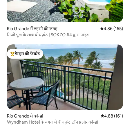
Río Grande में ठहरने की जगह
औसत रेटिंग 5 में स
4.86 (165)
निजी पूल के साथ बीचफ़्रंट | SOKZO #4 द्वारा पॉड्स
गेस्ट्स की फ़ेवरेट
गेस्ट्स का टॉप फ़ेवरेट
Río Grande में कॉन्डो
औसत रेटिंग 5 में स
4.88 (161)
Wyndham Hotel के बगल में बीचफ़्रंट टॉप फ़्लोर कॉन्डो