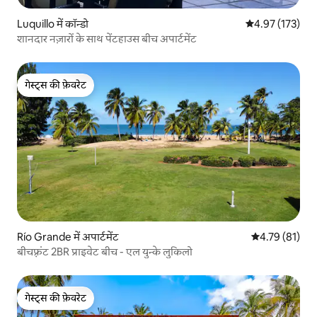
Luquillo में कॉन्डो
औसत रेटिंग 5 में स
4.97 (173)
शानदार नज़ारों के साथ पेंटहाउस बीच अपार्टमेंट
गेस्ट्स की फ़ेवरेट
गेस्ट्स की फ़ेवरेट
Río Grande में अपार्टमेंट
औसत रेटिंग 5 में 
4.79 (81)
बीचफ़्रंट 2BR प्राइवेट बीच - एल युन्के लुकिलो
गेस्ट्स की फ़ेवरेट
गेस्ट्स की फ़ेवरेट