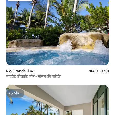
Río Grande में घर
औसत रेटिंग 5 में स
4.91 (170)
प्राइवेट बीचफ़्रंट होम - मौसम की गारंटी*
सुपरहोस्ट
सुपरहोस्ट