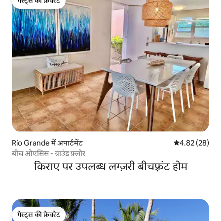
गेस्ट्स की फ़ेवरेट
गेस्ट्स की फ़ेवरेट
Río Grande में अपार्टमेंट
औसत रेटिंग 5 में 
4.82 (28)
बीच ओएसिस - ग्राउंड फ़्लोर
किराए पर उपलब्ध लग्ज़री बीचफ़्रंट होम
गेस्ट्स की फ़ेवरेट
गेस्ट्स की फ़ेवरेट