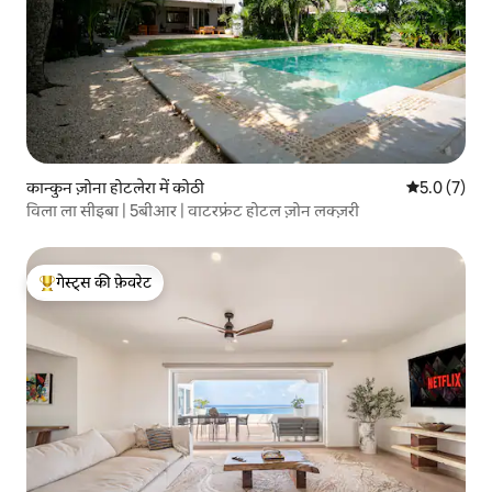
कान्कुन ज़ोना होटलेरा में कोठी
औसत रेटिंग 5 म
5.0 (7)
विला ला सीइबा | 5बीआर | वाटरफ्रंट होटल ज़ोन लक्ज़री
गेस्ट्स की फ़ेवरेट
गेस्ट्स का टॉप फ़ेवरेट