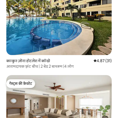
कान्कुन ज़ोना होटलेरा में कॉन्डो
औसत रेटिंग 5 में 
4.87 (31)
आरामदायक फ़्रंट बीच | 2 बेड 2 बाथरूम |4 लोग
गेस्ट्स की फ़ेवरेट
गेस्ट्स की फ़ेवरेट