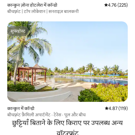
कान्कुन ज़ोना होटलेरा में कॉन्डो
औसत रेटिंग 5 में स
4.76 (225)
बीचफ़्रंट | टॉप लोकेशन | सनराइज़ बालकनी
सुपरहोस्ट
सुपरहोस्ट
कान्कुन में कॉन्डो
औसत रेटिंग 5 में स
4.87 (119)
बीचफ़्रंट फ़ैमिली अपार्टमेंट · टेरेस · पूल और बीच
छुट्टियाँ बिताने के लिए किराए पर उपलब्ध अन्य
वॉटरफ़्रंट