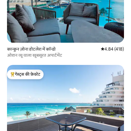
कान्कुन ज़ोना होटलेरा में कॉन्डो
औसत रेटिंग 5 में स
4.84 (418)
ओशन व्यू वाला खूबसूरत अपार्टमेंट
गेस्ट्स की फ़ेवरेट
गेस्ट्स का टॉप फ़ेवरेट