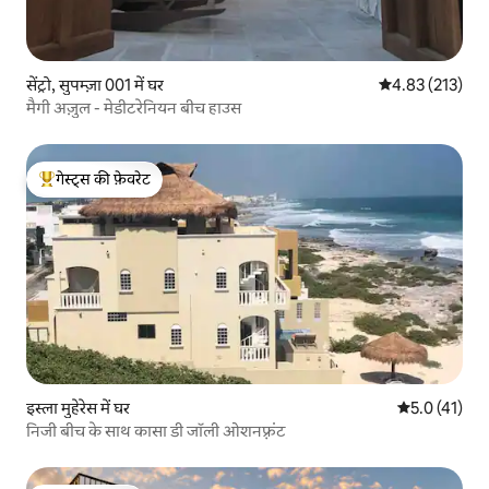
सेंट्रो, सुपम्ज़ा 001 में घर
औसत रेटिंग 5 में स
4.83 (213)
मैगी अज़ुल - मेडीटरेनियन बीच हाउस
गेस्ट्स की फ़ेवरेट
गेस्ट्स का टॉप फ़ेवरेट
इस्ला मुहेरेस में घर
औसत रेटिंग 5 मे
5.0 (41)
निजी बीच के साथ कासा डी जॉली ओशनफ़्रंट