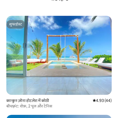
सुपरहोस्ट
सुपरहोस्ट
कान्कुन ज़ोना होटलेरा में कोठी
औसत रेटिंग 5 में 
4.93 (44)
बीचफ़्रंट: शेफ़, 2 पूल और टेनिस