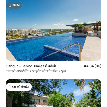
सुपरहोस्ट
सुपरहोस्ट
Cancun - Benito Juarez में कॉन्डो
औसत रेटिंग 5 में 
4.84 (86)
लक्ज़री अपार्टमेंट + प्राइवेट बीच ऐक्सेस + पूल
गेस्ट्स की फ़ेवरेट
गेस्ट्स की फ़ेवरेट