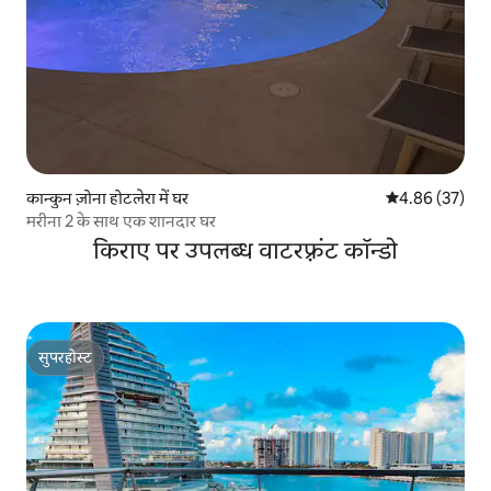
कान्कुन ज़ोना होटलेरा में घर
औसत रेटिंग 5 में 
4.86 (37)
मरीना 2 के साथ एक शानदार घर
किराए पर उपलब्ध वाटरफ़्रंट कॉन्डो
सुपरहोस्ट
सुपरहोस्ट