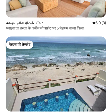
कान्कुन ज़ोना होटलेरा में घर
औसत रेटिंग 5 म
5.0 (3)
प्लाज़ा ला इस्ला के करीब बीचफ़्रंट पर 5 बेडरूम वाला विला
गेस्ट्स की फ़ेवरेट
गेस्ट्स की फ़ेवरेट