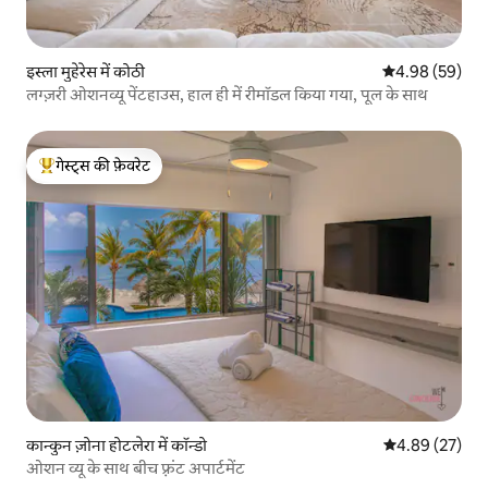
इस्ला मुहेरेस में कोठी
औसत रेटिंग 5 में 
4.98 (59)
लग्ज़री ओशनव्यू पेंटहाउस, हाल ही में रीमॉडल किया गया, पूल के साथ
गेस्ट्स की फ़ेवरेट
गेस्ट्स का टॉप फ़ेवरेट
कान्कुन ज़ोना होटलेरा में कॉन्डो
औसत रेटिंग 5 में 
4.89 (27)
ओशन व्यू के साथ बीच फ़्रंट अपार्टमेंट