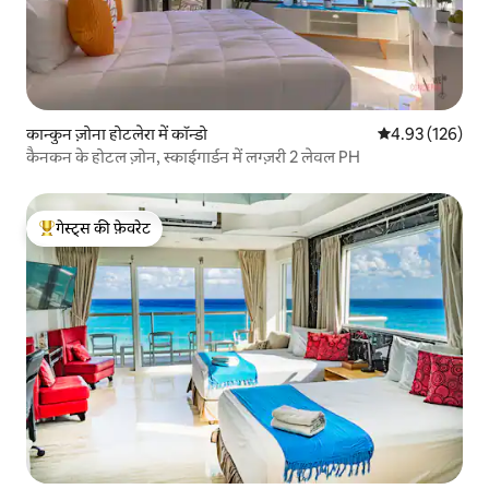
कान्कुन ज़ोना होटलेरा में कॉन्डो
औसत रेटिंग 5 में स
4.93 (126)
कैनकन के होटल ज़ोन, स्काईगार्डन में लग्ज़री 2 लेवल PH
गेस्ट्स की फ़ेवरेट
गेस्ट्स का टॉप फ़ेवरेट