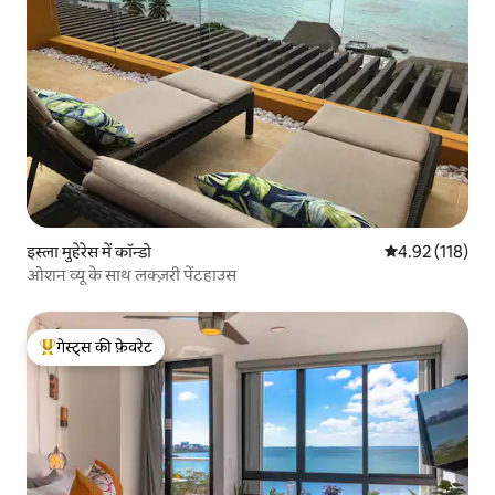
इस्ला मुहेरेस में कॉन्डो
औसत रेटिंग 5 में स
4.92 (118)
ओशन व्यू के साथ लक्ज़री पेंटहाउस
गेस्ट्स की फ़ेवरेट
गेस्ट्स का टॉप फ़ेवरेट