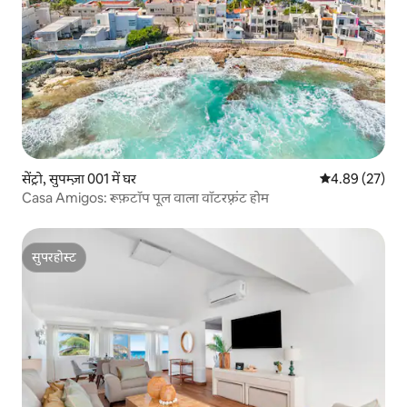
सेंट्रो, सुपम्ज़ा 001 में घर
औसत रेटिंग 5 में 
4.89 (27)
Casa Amigos: रूफ़टॉप पूल वाला वॉटरफ़्रंट होम
सुपरहोस्ट
सुपरहोस्ट