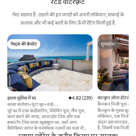
रेटेड वॉटरफ़्रंट
गेस्ट सहमत हैं : ठहरने की इन जगहों को अपनी लोकेशन, सफ़ाई के
अलावा और भी कई बातों के लिए ऊँची रेटिंग मिली हुई है.
गेस्ट्स की फ़ेवरेट
सुपरहोस्ट
गेस्ट्स की फ़ेवरेट
सुपरहोस्ट
कान्कुन ज़ोना होटलेरा मे
इस्ला मुहेरेस में घर
औसत रेटिंग 5 में से 4.82, 239 समीक्षाएँ
4.82 (239)
कैनकन निजी पूल - समुद्र
कासा संतोशा+पुंटा सुर+वाई-
फ़ाई+पूल+एसी+रूफ़टॉप
कैनकुन के मुख्य बुलेवार
पूरे घर में एयर कंडीशनिंग, स्विमिंग पूल, लैप पूल,
लोकेशन, एक निजी बीच
काम करने की जगह, आउटडोर टेरेस और एक
अंदर। इस शानदार, बड़े
रूफ़टॉप टेरेस वाला खूबसूरत घर, जहाँ आप
है, जिसमें एक निजी प
कैरिबियन सागर के मनमोहक नज़ारों का मज़ा ले
और डाइनिंग एरिया है 
सकते हैं। सभी सुविधाओं से लैस किचन (स्टोव,