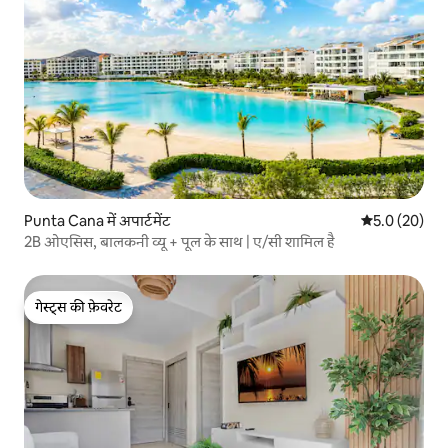
Punta Cana में अपार्टमेंट
औसत रेटिंग 5 में
5.0 (20)
2B ओएसिस, बालकनी व्यू + पूल के साथ | ए/सी शामिल है
गेस्ट्स की फ़ेवरेट
गेस्ट्स की फ़ेवरेट