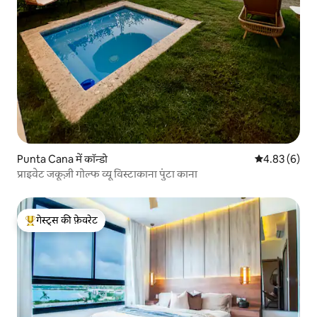
Punta Cana में कॉन्डो
औसत रेटिंग 5 में
4.83 (6)
प्राइवेट जकूज़ी गोल्फ व्यू विस्टाकाना पुंटा काना
गेस्ट्स की फ़ेवरेट
गेस्ट्स का टॉप फ़ेवरेट