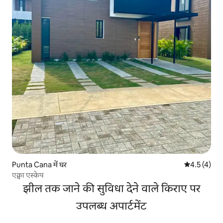
Punta Cana में घर
औसत रेटिंग 5 म
4.5 (4)
एक्वा एस्केप
झील तक जाने की सुविधा देने वाले किराए पर
उपलब्ध अपार्टमेंट