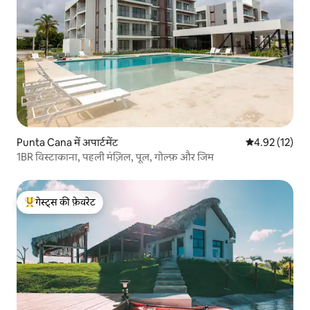
Punta Cana में अपार्टमेंट
औसत रेटिंग 5 में 
4.92 (12)
1BR विस्टाकाना, पहली मंज़िल, पूल, गोल्फ़ और जिम
गेस्ट्स की फ़ेवरेट
गेस्ट्स का टॉप फ़ेवरेट