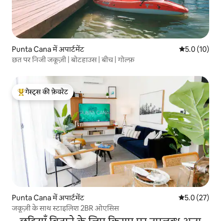
Punta Cana में अपार्टमेंट
औसत रेटिंग 5 मे
5.0 (10)
छत पर निजी जकूज़ी | बोटहाउस | बीच | गोल्फ़
गेस्ट्स की फ़ेवरेट
गेस्ट्स का टॉप फ़ेवरेट
Punta Cana में अपार्टमेंट
औसत रेटिंग 5 मे
5.0 (27)
जकूज़ी के साथ स्टाइलिश 2BR ओएसिस