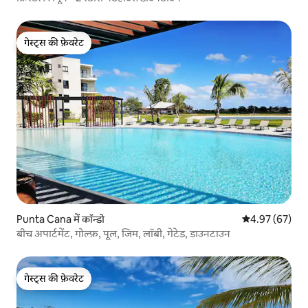
गेस्ट्स की फ़ेवरेट
गेस्ट्स की फ़ेवरेट
Punta Cana में कॉन्डो
औसत रेटिंग 5 में 
4.97 (67)
बीच अपार्टमेंट, गोल्फ़, पूल, जिम, लॉबी, गेटेड, डाउनटाउन
गेस्ट्स की फ़ेवरेट
गेस्ट्स की फ़ेवरेट