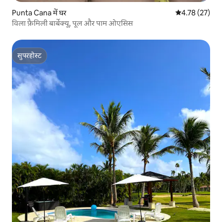
Punta Cana में घर
औसत रेटिंग 5 में 
4.78 (27)
विला फ़ैमिली बार्बेक्यू, पूल और पाम ओएसिस
सुपरहोस्ट
सुपरहोस्ट