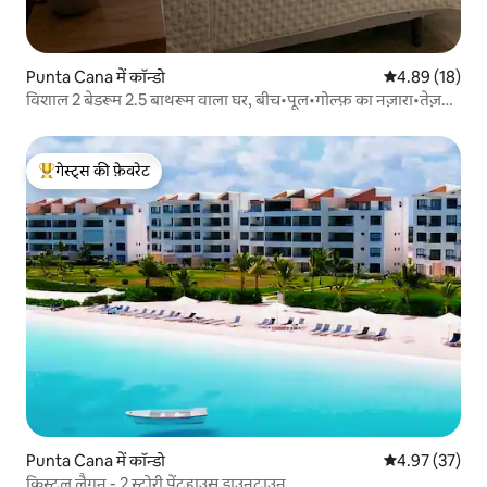
Punta Cana में कॉन्डो
औसत रेटिंग 5 में 
4.89 (18)
विशाल 2 बेडरूम 2.5 बाथरूम वाला घर, बीच•पूल•गोल्फ़ का नज़ारा•तेज़
वाईफ़ाई
गेस्ट्स की फ़ेवरेट
गेस्ट्स का टॉप फ़ेवरेट
Punta Cana में कॉन्डो
औसत रेटिंग 5 में 
4.97 (37)
क्रिस्टल लैगून - 2 स्टोरी पेंटहाउस डाउनटाउन