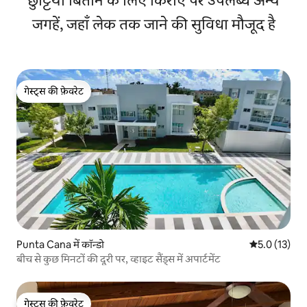
छुट्टियाँ बिताने के लिए किराए पर उपलब्ध अन्य
जगहें, जहाँ लेक तक जाने की सुविधा मौजूद है
गेस्ट्स की फ़ेवरेट
गेस्ट्स की फ़ेवरेट
Punta Cana में कॉन्डो
औसत रेटिंग 5 मे
5.0 (13)
बीच से कुछ मिनटों की दूरी पर, व्हाइट सैंड्स में अपार्टमेंट
गेस्ट्स की फ़ेवरेट