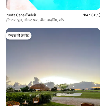
Punta Cana में कॉन्डो
औसत रेटिंग 5 में 
4.96 (55)
हॉट टब, पूल, वॉक टू फ़न, बीच, डाइनिंग, शॉप
गेस्ट्स की फ़ेवरेट
गेस्ट्स की फ़ेवरेट