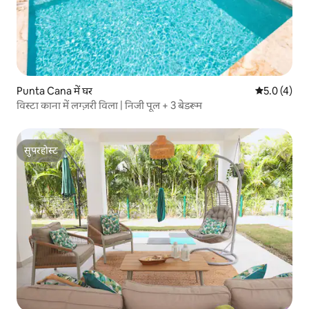
Punta Cana में घर
औसत रेटिंग 5 म
5.0 (4)
विस्टा काना में लग्ज़री विला | निजी पूल + 3 बेडरूम
सुपरहोस्ट
सुपरहोस्ट