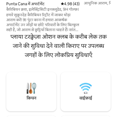
आधुनिक आराम, निजता औ
Punta Cana में अपार्टमेंट
औसत रेटिंग 5 में से 4.98, 43 समीक्षाएँ
4.98 (43)
— जो परिवारों और दोस्त
कैरिबियन क्रश, इलेक्ट्रिसिटी इनक्लूडेड, 9H गोल्फ़।
कॉम्प्लेक्स में पारिवा
हमारे सुकूनदेह कैरिबियन रिट्रीट में जाकर थोड़ा
निजी बीच (क्रिस्टल लैगून) है। यह अपार्टमेंट पुंटा
आराम करें! 🌺 पुंटा काना में हमारा आकर्षक
कैना अंतरराष्ट्रीय हवाई 
अपार्टमेंट उन जोड़ों या छोटे परिवारों के लिए बिल्कुल
स्थित है, जो पुंटा कैना
सही है, जो आराम से छुट्टियाँ बिताना चाहते हैं। शांत
जहाँ आप रेस्तरां, बैंक, 
माहौल में शानदार परिवेश और बेहतरीन सुविधाओं
प्लाया टरक्वेज़ा ओशन क्लब के करीब लेक तक
कोको बोंगो और हार्ड रॉक
का मज़ा लें। मुख्य विशेषताएँ: - बिजली शामिल है,
कोई छिपी हुई लागत नहीं - पालतू जीवों के लिए
जाने की सुविधा देने वाली किराए पर उपलब्ध
अनुकूल 🐕 - यह एक गेटेड कम्युनिटी में स्थित है,
जगहों के लिए लोकप्रिय सुविधाएँ
जहाँ पूल, रेस्टोरेंट, गोल्फ़ कोर्स का ऐक्सेस है... -
शहर के मुख्य हिस्से और एयरपोर्ट थोड़ी ही ड्राइव की
दूरी पर हैं कुछ दिनों या हफ़्तों की खुशियों के लिए
बिलकुल सही। अपनी ट्रॉपिकल एडवेंचर ट्रिप आज ही
बुक करें! 🌴🌞
किचन
वाईफ़ाई