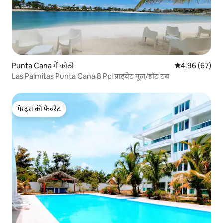
Punta Cana में कोठी
औसत रेटिंग 5 में 
4.96 (67)
Las Palmitas Punta Cana 8 Ppl प्राइवेट पूल/हॉट टब
गेस्ट्स की फ़ेवरेट
गेस्ट्स की फ़ेवरेट