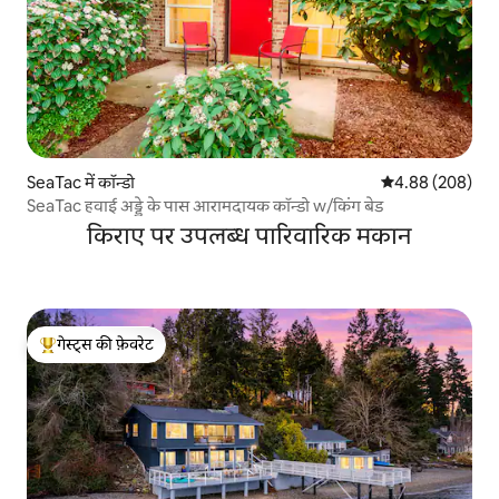
SeaTac में कॉन्डो
औसत रेटिंग 5 में स
4.88 (208)
SeaTac हवाई अड्डे के पास आरामदायक कॉन्डो w/किंग बेड
किराए पर उपलब्ध पारिवारिक मकान
गेस्ट्स की फ़ेवरेट
गेस्ट्स का टॉप फ़ेवरेट