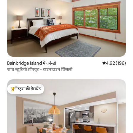
Bainbridge Island में कॉन्डो
औसत रेटिंग 5 में स
4.92 (196)
शांत स्टूडियो डॉगवुड - डाउनटाउन विंसलो
गेस्ट्स की फ़ेवरेट
गेस्ट्स का टॉप फ़ेवरेट