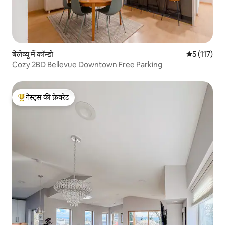
बेलेव्यू में कॉन्डो
औसत रेटिंग 5 म
5 (117)
Cozy 2BD Bellevue Downtown Free Parking
गेस्ट्स की फ़ेवरेट
गेस्ट्स का टॉप फ़ेवरेट