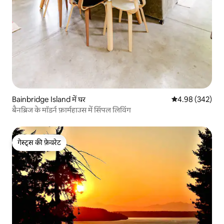
Bainbridge Island में घर
औसत रेटिंग 5 में स
4.98 (342)
बैनब्रिज के मॉडर्न फ़ार्महाउस में सिंपल लिविंग
गेस्ट्स की फ़ेवरेट
गेस्ट्स की फ़ेवरेट