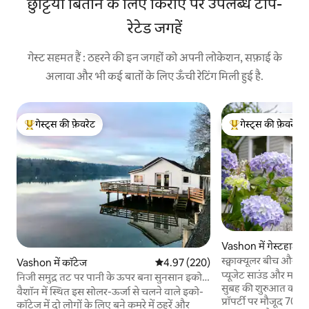
छुट्टियाँ बिताने के लिए किराए पर उपलब्ध टॉप-
रेटेड जगहें
गेस्ट सहमत हैं : ठहरने की इन जगहों को अपनी लोकेशन, सफ़ाई के
अलावा और भी कई बातों के लिए ऊँची रेटिंग मिली हुई है.
गेस्ट्स की फ़ेवरेट
गेस्ट्स की फ़ेवरेट
गेस्ट्स का टॉप फ़ेवरेट
गेस्ट्स का टॉप फ़ेवरेट
Vashon में गेस्टहाउस
स्क्वाक्यूलर बीच और व्य
Vashon में कॉटेज
औसत रेटिंग 5 में से 4.97, 220 समीक्षाएँ
4.97 (220)
प्यूजेट साउंड और माउंट
निजी समुद्र तट पर पानी के ऊपर बना सुनसान इको-
सुबह की शुरुआत करें। 
कॉटेज
वैशॉन में स्थित इस सोलर-ऊर्जा से चलने वाले इको-
प्रॉपर्टी पर मौजूद 700 व
कॉटेज में दो लोगों के लिए बने कमरे में ठहरें और