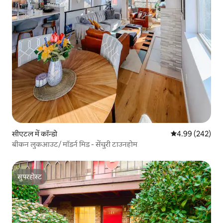
सीएटल में कॉन्डो
औसत रेटिंग 5 में स
4.99 (242)
बीकन लुकआउट/ मॉडर्न मिड - सेंचुरी टाउनहोम
सुपरहोस्ट
सुपरहोस्ट