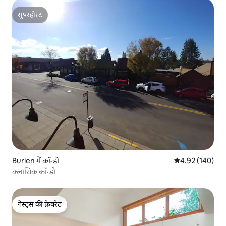
सुपरहोस्ट
सुपरहोस्ट
Burien में कॉन्डो
औसत रेटिंग 5 में स
4.92 (140)
क्लासिक कॉन्डो
गेस्ट्स की फ़ेवरेट
गेस्ट्स की फ़ेवरेट