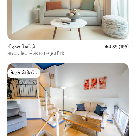
सीएटल में कॉन्डो
औसत रेटिंग 5 में स
4.89 (156)
ब्राइट लॉफ़्ट •बेलटाउन •मुफ़्त Prk
गेस्ट्स की फ़ेवरेट
गेस्ट्स की फ़ेवरेट