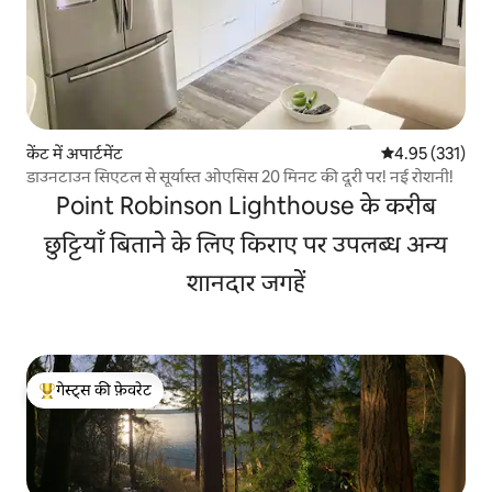
केंट में अपार्टमेंट
औसत रेटिंग 5 में स
4.95 (331)
डाउनटाउन सिएटल से सूर्यास्त ओएसिस 20 मिनट की दूरी पर! नई रोशनी!
Point Robinson Lighthouse के करीब
छुट्टियाँ बिताने के लिए किराए पर उपलब्ध अन्य
शानदार जगहें
गेस्ट्स की फ़ेवरेट
गेस्ट्स का टॉप फ़ेवरेट