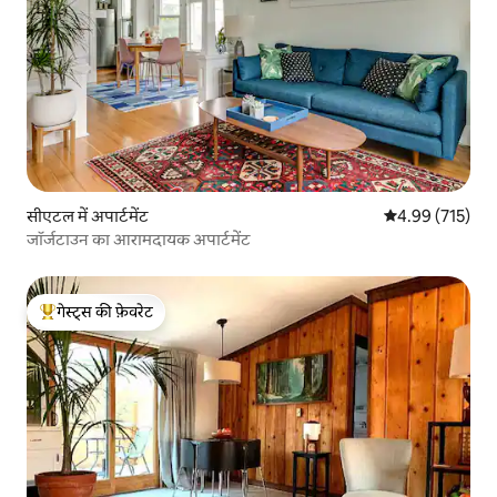
सीएटल में अपार्टमेंट
औसत रेटिंग 5 में स
4.99 (715)
जॉर्जटाउन का आरामदायक अपार्टमेंट
गेस्ट्स की फ़ेवरेट
गेस्ट्स का टॉप फ़ेवरेट