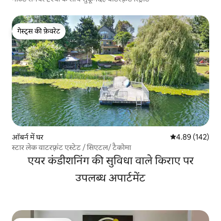
गेस्ट्स की फ़ेवरेट
गेस्ट्स की फ़ेवरेट
ऑबर्न में घर
औसत रेटिंग 5 में स
4.89 (142)
स्टार लेक वाटरफ़्रंट एस्टेट / सिएटल/ टैकोमा
एयर कंडीशनिंग की सुविधा वाले किराए पर
उपलब्ध अपार्टमेंट