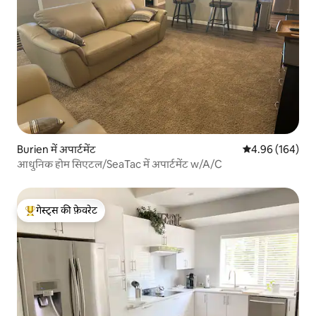
Burien में अपार्टमेंट
औसत रेटिंग 5 में स
4.96 (164)
आधुनिक होम सिएटल/SeaTac में अपार्टमेंट w/A/C
गेस्ट्स की फ़ेवरेट
गेस्ट्स का टॉप फ़ेवरेट