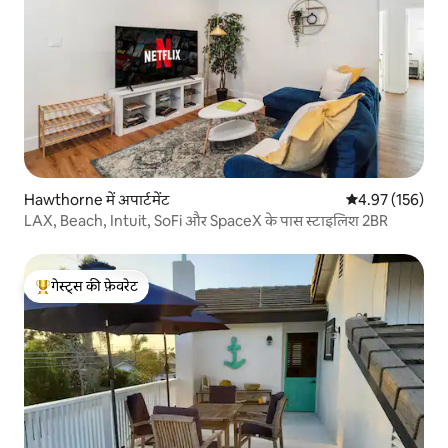
Hawthorne में अपार्टमेंट
औसत रेटिंग 5 में स
4.97 (156)
LAX, Beach, Intuit, SoFi और SpaceX के पास स्टाइलिश 2BR
गेस्ट्स की फ़ेवरेट
गेस्ट्स का टॉप फ़ेवरेट