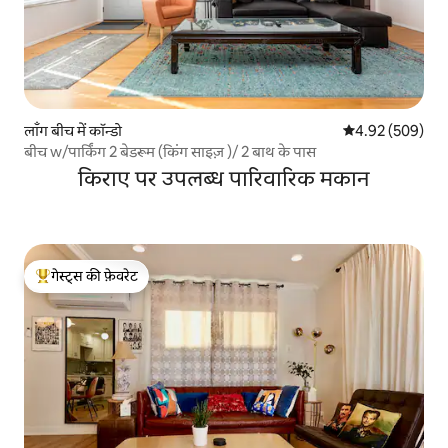
लाँग बीच में कॉन्डो
औसत रेटिंग 5 में स
4.92 (509)
बीच w/पार्किंग 2 बेडरूम (किंग साइज़ )/ 2 बाथ के पास
किराए पर उपलब्ध पारिवारिक मकान
गेस्ट्स की फ़ेवरेट
गेस्ट्स का टॉप फ़ेवरेट