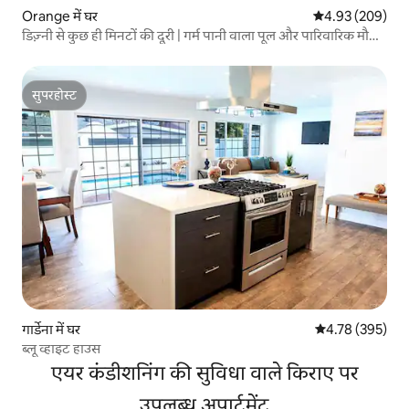
Orange में घर
औसत रेटिंग 5 में स
4.93 (209)
डिज़्नी से कुछ ही मिनटों की दूरी | गर्म पानी वाला पूल और पारिवारिक मौज-
मस्ती
सुपरहोस्ट
सुपरहोस्ट
गार्डेना में घर
औसत रेटिंग 5 में स
4.78 (395)
ब्लू व्हाइट हाउस
एयर कंडीशनिंग की सुविधा वाले किराए पर
उपलब्ध अपार्टमेंट