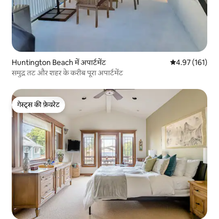
Huntington Beach में अपार्टमेंट
औसत रेटिंग 5 में स
4.97 (161)
समुद्र तट और शहर के करीब पूरा अपार्टमेंट
गेस्ट्स की फ़ेवरेट
गेस्ट्स की फ़ेवरेट