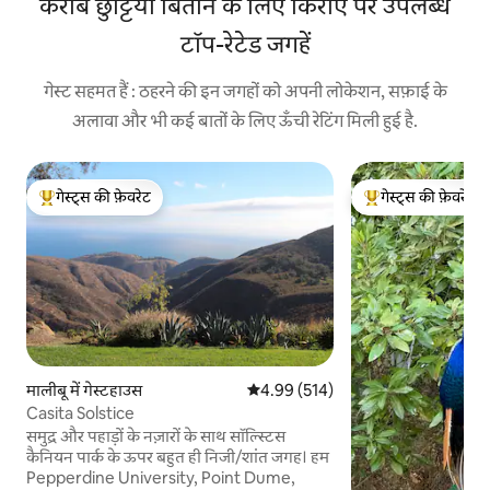
करीब छुट्टियाँ बिताने के लिए किराए पर उपलब्ध
टॉप-रेटेड जगहें
गेस्ट सहमत हैं : ठहरने की इन जगहों को अपनी लोकेशन, सफ़ाई के
अलावा और भी कई बातों के लिए ऊँची रेटिंग मिली हुई है.
गेस्ट्स की फ़ेवरेट
गेस्ट्स की फ़ेवरेट
गेस्ट्स का टॉप फ़ेवरेट
गेस्ट्स का टॉप फ़ेवरेट
मालीबू में गेस्टहाउस
औसत रेटिंग 5 में से 4.99, 514 समीक्षाएँ
4.99 (514)
Casita Solstice
समुद्र और पहाड़ों के नज़ारों के साथ सॉल्स्टिस
कैनियन पार्क के ऊपर बहुत ही निजी/शांत जगह। हम
Pepperdine University, Point Dume,