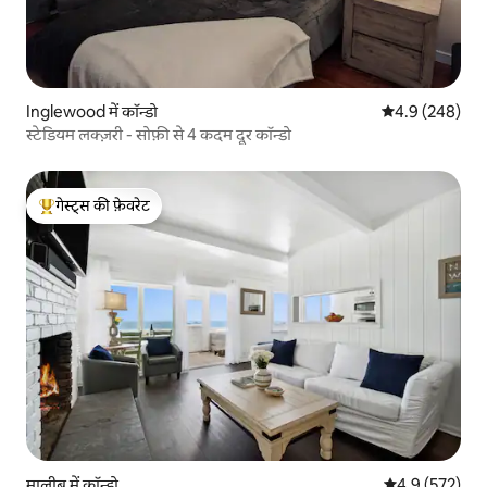
Inglewood में कॉन्डो
औसत रेटिंग 5 में 
4.9 (248)
स्टेडियम लक्ज़री - सोफ़ी से 4 कदम दूर कॉन्डो
गेस्ट्स की फ़ेवरेट
गेस्ट्स का टॉप फ़ेवरेट
मालीबू में कॉन्डो
औसत रेटिंग 5 में 
4.9 (572)