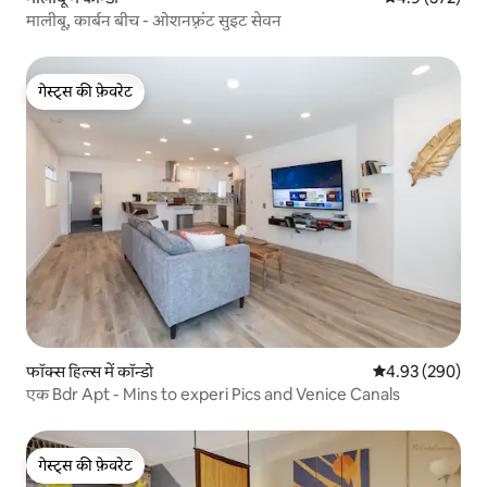
मालीबू, कार्बन बीच - ओशनफ़्रंट सुइट सेवन
गेस्ट्स की फ़ेवरेट
गेस्ट्स की फ़ेवरेट
फॉक्स हिल्स में कॉन्डो
औसत रेटिंग 5 में स
4.93 (290)
एक Bdr Apt - Mins to experi Pics and Venice Canals
गेस्ट्स की फ़ेवरेट
गेस्ट्स की फ़ेवरेट