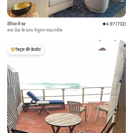
वेनिस में घर
औसत रेटिंग 5 में स
4.97 (732)
रूफ़ डेक के साथ नेचुरल मास्टरपीस
गेस्ट्स की फ़ेवरेट
गेस्ट्स का टॉप फ़ेवरेट