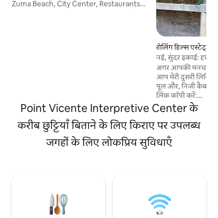
Zuma Beach, City Center, Restaurants
और Dining के करीब एक ग्रामीण, शांत क्षेत्र में हैं।
आप सर्फ़िंग कर सकते हैं, पैदल यात्रा कर सकते हैं,
स्थानीय वाइनरी पर जा सकते हैं, या बस शांत हो
सकते हैं और माहौल और प्राकृतिक परिदृश्य का
रोलिंग हिल्स एस्टेट्स मे
आनंद ले सकते हैं। आप अपने प्यारे दोस्तों (पालतू
नई, सुंदर इकाई: दृश्य
जानवर - अतिरिक्त शुल्क) से पूछताछ कर सकते हैं।
अगर आपकी मनचाही तारीख
जैसा कि कौवा उड़ता है, हम पीसीएच से एक मील दूर
आप मेरी दूसरी लिस्टिंग
हैं और यहां आने में लगभग 8 मिनट लगते हैं। सवाल?
पूल और, निजी कैबाना में
कृपया हमसे पूछें।
लिंक कॉपी करें:
airbnb.com/rooms/2316
Point Vicente Interpretive Center के
सपाट है/ बड़ी व्हीलचेय
करीब छुट्टियाँ बिताने के लिए किराए पर उपलब्ध
अलग - अलग कमरों में ज़
मेहमान ठहर सकते हैं। प
जगहों के लिए लोकप्रिय सुविधाएँ
लॉन्ड्री रूम, टेलीविज़न
डेक से घिरा हुआ। तैरें, पैदल यात्रा करें, टेनिस खेलें या
बस आराम करें। 1:00 
उचित शुल्क के साथ पाल
अनुमति है।