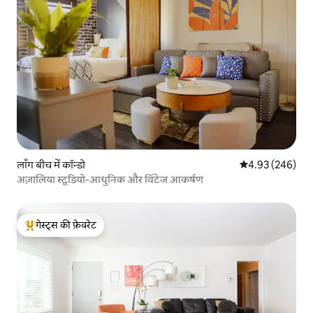
लाँग बीच में कॉन्डो
औसत रेटिंग 5 में स
4.93 (246)
अज़ालिया स्टूडियो-आधुनिक और विंटेज आकर्षण
गेस्ट्स की फ़ेवरेट
गेस्ट्स का टॉप फ़ेवरेट