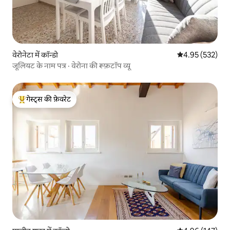
वेरोनेटा में कॉन्डो
औसत रेटिंग 5 में स
4.95 (532)
जूलियट के नाम पत्र · वेरोना की रूफ़टॉप व्यू
गेस्ट्स की फ़ेवरेट
गेस्ट्स का टॉप फ़ेवरेट