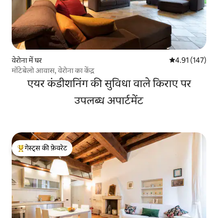
वेरोना में घर
औसत रेटिंग 5 में स
4.91 (147)
मोंटेबेलो आवास, वेरोना का केंद्र
एयर कंडीशनिंग की सुविधा वाले किराए पर
उपलब्ध अपार्टमेंट
गेस्ट्स की फ़ेवरेट
गेस्ट्स का टॉप फ़ेवरेट