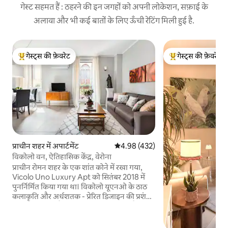
गेस्ट सहमत हैं : ठहरने की इन जगहों को अपनी लोकेशन, सफ़ाई के
अलावा और भी कई बातों के लिए ऊँची रेटिंग मिली हुई है.
गेस्ट्स की फ़ेवरेट
गेस्ट्स की फ़ेवरेट
गेस्ट्स का टॉप फ़ेवरेट
गेस्ट्स का टॉप फ़ेवरेट
प्राचीन शहर में अपार्टमेंट
औसत रेटिंग 5 में से 4.98, 432 समीक्षाएँ
4.98 (432)
विकोलो वन, ऐतिहासिक केंद्र, वेरोना
प्राचीन रोमन शहर के एक शांत कोने में रखा गया,
Vicolo Uno Luxury Apt को सितंबर 2018 में
पुनर्निर्मित किया गया था। विकोलो यूएनओ के ठाठ
कलाकृति और अर्धशतक - प्रेरित डिजाइन की प्रशंसा
करें जो इतालवी शैली और आराम को बढ़ाता है। रसोई
में ताजा स्थानीय सामग्री के साथ पकाएं, आलीशान
सोफे पर टीवी देखें, और जूलियट बालकनी से दृश्यों