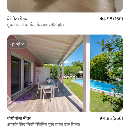
वेरोनेटा में घर
औसत रेटिंग 5 में स
4.98 (160)
मुफ़्त निजी पार्किंग के साथ स्वीट होम
सुपरहोस्ट
सुपरहोस्ट
बोर्गो रोमा में घर
औसत रेटिंग 5 में स
4.85 (266)
आपके लिए निजी स्विमिंग पूल वाला एक विला!