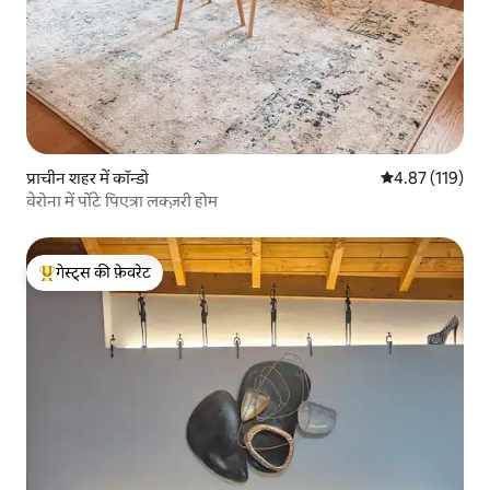
प्राचीन शहर में कॉन्डो
औसत रेटिंग 5 में स
4.87 (119)
वेरोना में पोंटे पिएत्रा लक्ज़री होम
गेस्ट्स की फ़ेवरेट
गेस्ट्स का टॉप फ़ेवरेट