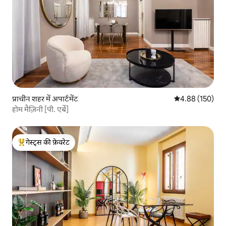
प्राचीन शहर में अपार्टमेंट
औसत रेटिंग 5 में स
4.88 (150)
होम मैज़िनी [पी. एर्बे]
गेस्ट्स की फ़ेवरेट
गेस्ट्स का टॉप फ़ेवरेट