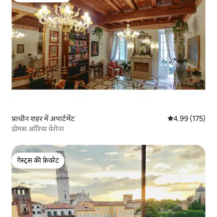
प्राचीन शहर में अपार्टमेंट
औसत रेटिंग 5 में स
4.99 (175)
डोमस ऑरिया वेरोना
गेस्ट्स की फ़ेवरेट
गेस्ट्स की फ़ेवरेट