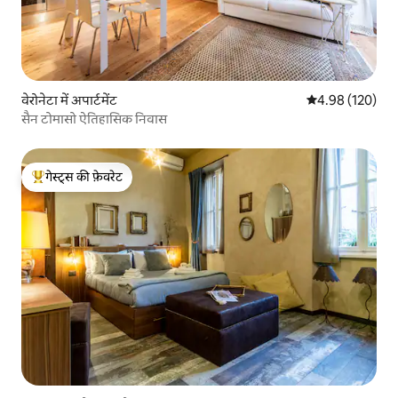
वेरोनेटा में अपार्टमेंट
औसत रेटिंग 5 में स
4.98 (120)
सैन टोमासो ऐतिहासिक निवास
गेस्ट्स की फ़ेवरेट
गेस्ट्स का टॉप फ़ेवरेट