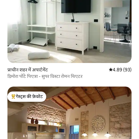
प्राचीन शहर में अपार्टमेंट
औसत रेटिंग 5 में 
4.89 (93)
डिमोरा पोंटे पिएत्रा - सुपर विस्टा रोमन थिएटर
गेस्ट्स की फ़ेवरेट
गेस्ट्स का टॉप फ़ेवरेट