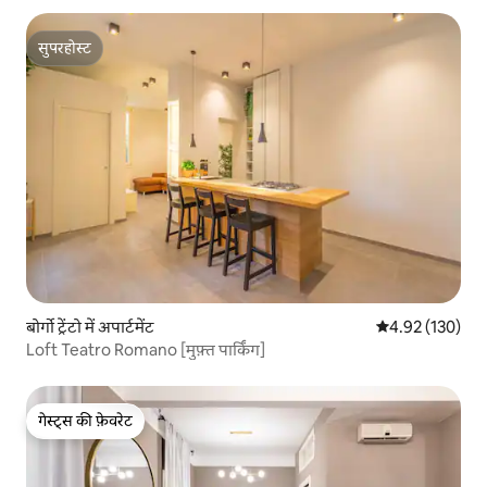
सुपरहोस्ट
सुपरहोस्ट
बोर्गो ट्रेंटो में अपार्टमेंट
औसत रेटिंग 5 में स
4.92 (130)
Loft Teatro Romano [मुफ़्त पार्किंग]
गेस्ट्स की फ़ेवरेट
गेस्ट्स की फ़ेवरेट