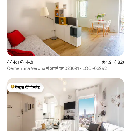
वेरोनेटा में कॉन्डो
औसत रेटिंग 5 में स
4.91 (182)
Cementina Verona में अपने घर 023091 - LOC -03992
गेस्ट्स की फ़ेवरेट
गेस्ट्स का टॉप फ़ेवरेट