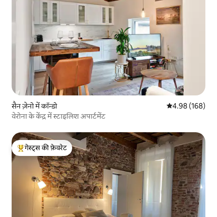
सैन ज़ेनो में कॉन्डो
औसत रेटिंग 5 में स
4.98 (168)
वेरोना के केंद्र में स्टाइलिश अपार्टमेंट
गेस्ट्स की फ़ेवरेट
गेस्ट्स का टॉप फ़ेवरेट