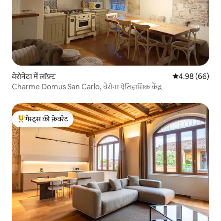
वेरोनेटा में लॉफ़्ट
औसत रेटिंग 5 में 
4.98 (66)
Charme Domus San Carlo, वेरोना ऐतिहासिक केंद्र
गेस्ट्स की फ़ेवरेट
गेस्ट्स का टॉप फ़ेवरेट