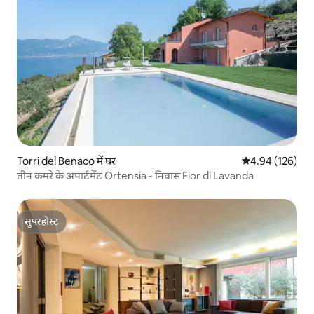
Torri del Benaco में घर
औसत रेटिंग 5 में स
4.94 (126)
तीन कमरे के अपार्टमेंट Ortensia - निवास Fior di Lavanda
सुपरहोस्ट
सुपरहोस्ट