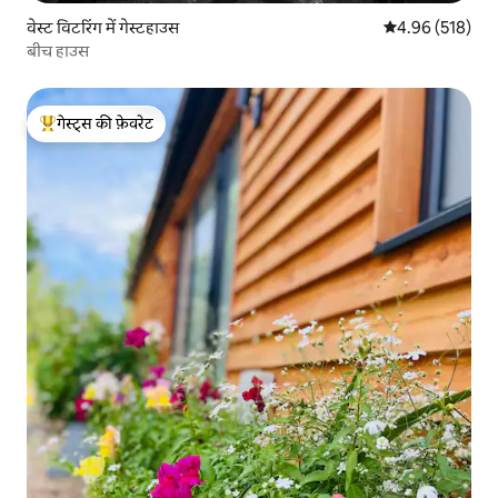
वेस्ट विटरिंग में गेस्टहाउस
औसत रेटिंग 5 में स
4.96 (518)
बीच हाउस
गेस्ट्स की फ़ेवरेट
गेस्ट्स का टॉप फ़ेवरेट