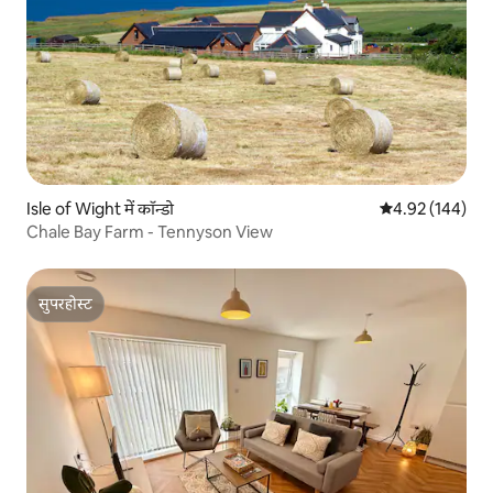
Isle of Wight में कॉन्डो
औसत रेटिंग 5 में स
4.92 (144)
Chale Bay Farm - Tennyson View
सुपरहोस्ट
सुपरहोस्ट