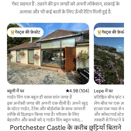
गेस्ट सहमत हैं : ठहरने की इन जगहों को अपनी लोकेशन, सफ़ाई के
अलावा और भी कई बातों के लिए ऊँची रेटिंग मिली हुई है.
गेस्ट्स की फ़ेवरेट
गेस्ट्स की फ़ेवरेट
गेस्ट्स का टॉप फ़ेवरेट
गेस्ट्स का टॉप फ़ेवरेट
ब्यूली में घर
औसत रेटिंग 5 में से 4.98, 104 समीक्षाएँ
4.98 (104)
Lepe में घर
गार्डन विंग एक बहुत ही खास शांत जगह है
प्रतिष्ठित बीच फ़्रंट स्ट
इस अनोखी जगह की अपनी एक शैली है। अपने खुद
लेप बीच पर एक अनोखा स
के वॉटर गार्डन, टेरेस और बोर्डवॉक के साथ जापानी
हाउस एक प्यार से बहा
तरीके से डिज़ाइन किया गया है। परिवार के लिए
और कोस्टगार्ड स्टेशन ह
बेहतरीन और बच्चों को द गार्डन विंग बहुत पसंद
तस्करी से निपटने के ल
आएगा, लेकिन वहाँ जापानी वॉटर गार्डन का ऐक्सेस
मूल सुविधाओं, एक आध
Portchester Castle के करीब छुट्टियाँ बिताने
है और बेडरूम 3+4 में बिना सीढ़ियों वाले मेज़नाइन
बर्नर, पानी के ऊपर 