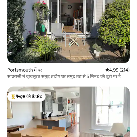
Portsmouth में घर
औसत रेटिंग 5 में स
4.99 (214)
साउथसी में खूबसूरत समुद्र तटीय घर समुद्र तट से 5 मिनट की दूरी पर है
गेस्ट्स की फ़ेवरेट
गेस्ट्स का टॉप फ़ेवरेट