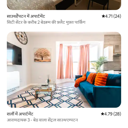
साउथहैंपटन में अपार्टमेंट
औसत रेटिंग 5 में 
4.71 (24)
सिटी सेंटर के करीब 2 बेडरूम की फ़्लैट मुफ़्त पार्किंग
शर्ली में अपार्टमेंट
औसत रेटिंग 5 में 
4.79 (28)
आरामदायक 3 - बेड वाला सेंट्रल साउथएम्पटन