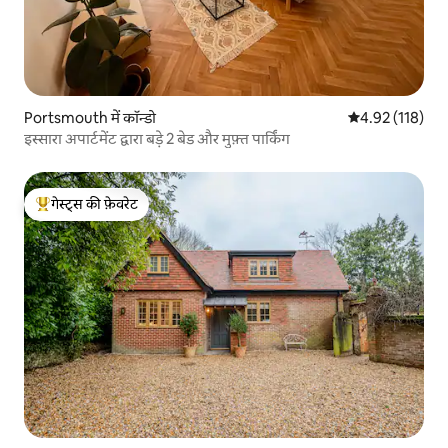
Portsmouth में कॉन्डो
औसत रेटिंग 5 में स
4.92 (118)
इस्सारा अपार्टमेंट द्वारा बड़े 2 बेड और मुफ़्त पार्किंग
गेस्ट्स की फ़ेवरेट
गेस्ट्स का टॉप फ़ेवरेट