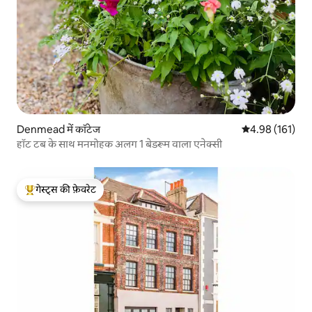
Denmead में कॉटेज
औसत रेटिंग 5 में स
4.98 (161)
हॉट टब के साथ मनमोहक अलग 1 बेडरूम वाला एनेक्सी
गेस्ट्स की फ़ेवरेट
गेस्ट्स का टॉप फ़ेवरेट