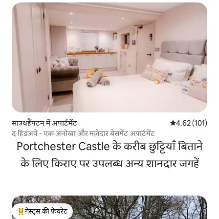
साउथहैंपटन में अपार्टमेंट
औसत रेटिंग 5 में स
4.62 (101)
द हिडअवे - एक अनोखा और मज़ेदार बेसमेंट अपार्टमेंट
Portchester Castle के करीब छुट्टियाँ बिताने
के लिए किराए पर उपलब्ध अन्य शानदार जगहें
गेस्ट्स की फ़ेवरेट
गेस्ट्स का टॉप फ़ेवरेट