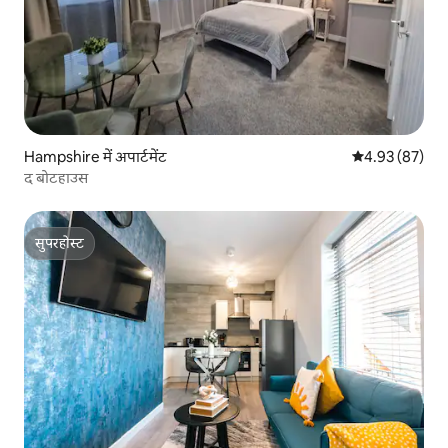
Hampshire में अपार्टमेंट
औसत रेटिंग 5 में 
4.93 (87)
द बोटहाउस
सुपरहोस्ट
सुपरहोस्ट