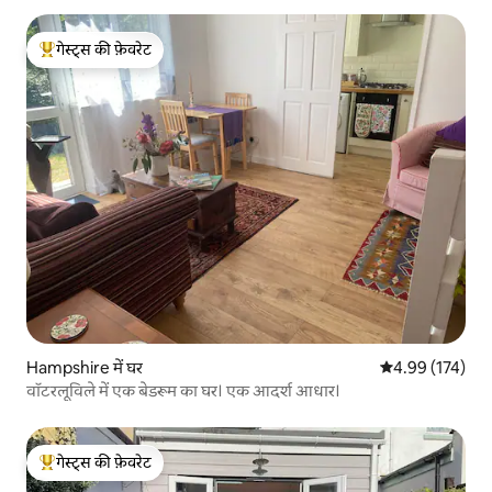
गेस्ट्स की फ़ेवरेट
गेस्ट्स का टॉप फ़ेवरेट
Hampshire में घर
औसत रेटिंग 5 में स
4.99 (174)
वॉटरलूविले में एक बेडरूम का घर। एक आदर्श आधार।
गेस्ट्स की फ़ेवरेट
गेस्ट्स का टॉप फ़ेवरेट