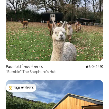
Passfield में चरवाहे का हट
औसत रेटिंग 5 में 
5.0 (449)
"Bumble" The Shepherd's Hut
गेस्ट्स की फ़ेवरेट
गेस्ट्स का टॉप फ़ेवरेट