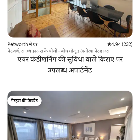
Petworth में घर
औसत रेटिंग 5 में स
4.94 (232)
पेटवर्थ, साउथ डाउन्स के बीचों - बीच मौजूद अनोखा पेंटहाउस
एयर कंडीशनिंग की सुविधा वाले किराए पर
उपलब्ध अपार्टमेंट
गेस्ट्स की फ़ेवरेट
गेस्ट्स की फ़ेवरेट