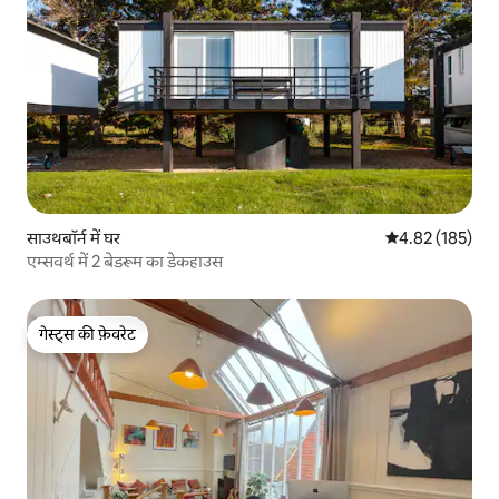
साउथबॉर्न में घर
औसत रेटिंग 5 में स
4.82 (185)
एम्सवर्थ में 2 बेडरूम का डेकहाउस
गेस्ट्स की फ़ेवरेट
गेस्ट्स की फ़ेवरेट