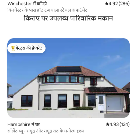
Winchester में कॉन्डो
औसत रेटिंग 5 में स
4.92 (286)
विनचेस्टर के पास हॉट टब वाला स्टेबल अपार्टमेंट
किराए पर उपलब्ध पारिवारिक मकान
गेस्ट्स की फ़ेवरेट
गेस्ट्स का टॉप फ़ेवरेट
Hampshire में घर
औसत रेटिंग 5 में स
4.93 (134)
सॉलेंट व्यू - समुद्र और समुद्र तट के मनोरम दृश्य