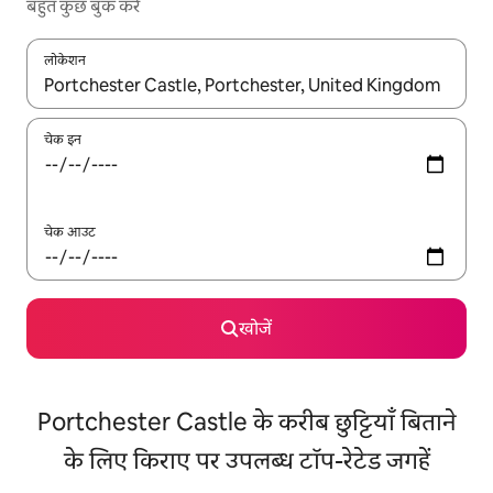
बहुत कुछ बुक करें
लोकेशन
नतीजों के उपलब्ध होने पर, अप और डाउन 'ऐरो की' का इस्तेमाल करके नेविगेट करें
चेक इन
चेक आउट
खोजें
Portchester Castle के करीब छुट्टियाँ बिताने
के लिए किराए पर उपलब्ध टॉप-रेटेड जगहें