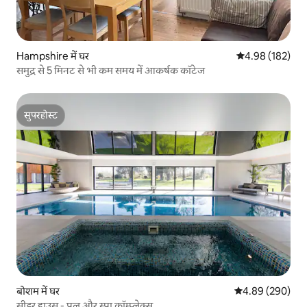
Hampshire में घर
औसत रेटिंग 5 में स
4.98 (182)
समुद्र से 5 मिनट से भी कम समय में आकर्षक कॉटेज
सुपरहोस्ट
सुपरहोस्ट
बोशम में घर
औसत रेटिंग 5 में स
4.89 (290)
सीडर हाउस - पूल और स्पा कॉम्प्लेक्स