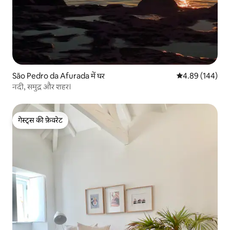
São Pedro da Afurada में घर
औसत रेटिंग 5 में स
4.89 (144)
नदी, समुद्र और शहर।
गेस्ट्स की फ़ेवरेट
गेस्ट्स की फ़ेवरेट