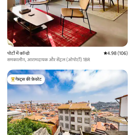
पोर्टो में कॉन्डो
औसत रेटिंग 5 में स
4.98 (106)
समकालीन, आरामदायक और सेंट्रल (ओपोर्टो) 1BR
गेस्ट्स की फ़ेवरेट
गेस्ट्स का टॉप फ़ेवरेट