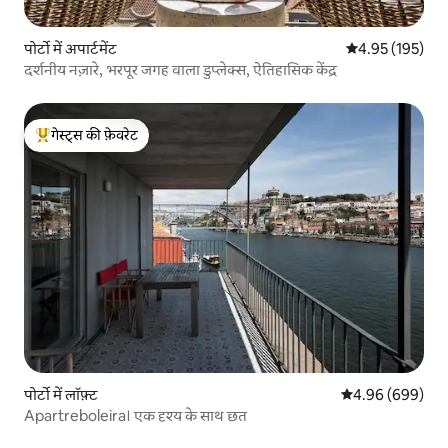
पोर्टो में अपार्टमेंट
औसत रेटिंग 5 में स
4.95 (195)
दर्शनीय नज़ारे, भरपूर जगह वाला डुप्लेक्स, ऐतिहासिक केंद्र
गेस्ट्स की फ़ेवरेट
गेस्ट्स का टॉप फ़ेवरेट
पोर्टो में लॉफ़्ट
औसत रेटिंग 5 में स
4.96 (699)
Apartreboleira। एक दृश्य के साथ छत