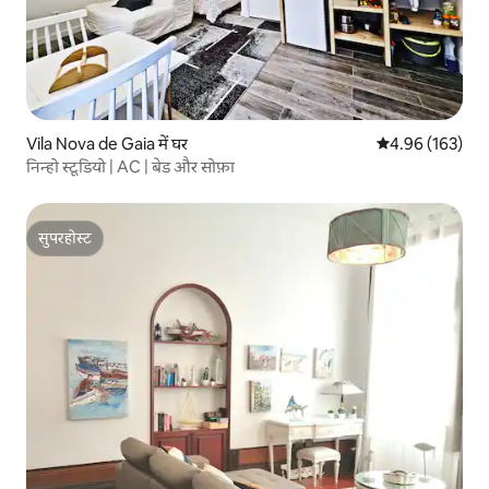
Vila Nova de Gaia में घर
औसत रेटिंग 5 में स
4.96 (163)
निन्हो स्टूडियो | AC | बेड और सोफ़ा
सुपरहोस्ट
सुपरहोस्ट