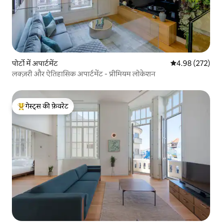
पोर्टो में अपार्टमेंट
औसत रेटिंग 5 में स
4.98 (272)
लक्ज़री और ऐतिहासिक अपार्टमेंट - प्रीमियम लोकेशन
गेस्ट्स की फ़ेवरेट
गेस्ट्स का टॉप फ़ेवरेट