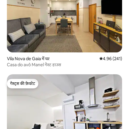
Vila Nova de Gaia में घर
औसत रेटिंग 5 में स
4.96 (241)
Casa do avô Manel गेस्ट हाउस
गेस्ट्स की फ़ेवरेट
गेस्ट्स की फ़ेवरेट