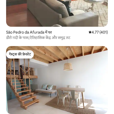
São Pedro da Afurada में घर
औसत रेटिंग 5 में स
4.77 (401)
डौरो नदी के पास,ऐतिहासिक केंद्र और समुद्र तट
गेस्ट्स की फ़ेवरेट
गेस्ट्स की फ़ेवरेट