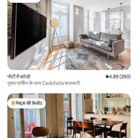
गेस्ट्स की फ़ेवरेट
पोर्टो में कॉन्डो
औसत रेटिंग 5 में स
4.89 (290)
मुफ़्त पार्किंग के साथ Cedofeita बालकनी
गेस्ट्स की फ़ेवरेट
गेस्ट्स का टॉप फ़ेवरेट