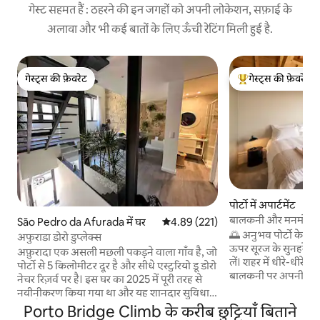
गेस्ट सहमत हैं : ठहरने की इन जगहों को अपनी लोकेशन, सफ़ाई के
अलावा और भी कई बातों के लिए ऊँची रेटिंग मिली हुई है.
गेस्ट्स की फ़ेवरेट
गेस्ट्स की फ़ेवरेट
गेस्ट्स की फ़ेवरेट
गेस्ट्स का टॉप फ़ेवरेट
पोर्टो में अपार्टमेंट
बालकनी और मनमोहक नज़
São Pedro da Afurada में घर
औसत रेटिंग 5 में से 4.89, 221 समीक्षाएँ
4.89 (221)
🌅 अनुभव पोर्टो के कै
अफुराडा डोरो डुप्लेक्स
ऊपर सूरज के सुनहरे उ
अफ़ुरादा एक असली मछली पकड़ने वाला गाँव है, जो
लें। शहर में धीरे-धीरे 
पोर्टो से 5 किलोमीटर दूर है और सीधे एस्टुरियो डू डोरो
बालकनी पर अपनी सुबह 
नेचर रिज़र्व पर है। इस घर का 2025 में पूरी तरह से
ऐतिहासिक सड़कों का ज
नवीनीकरण किया गया था और यह शानदार सुविधाएँ
बाद, अपने शांत डुप्लेक्स
देता है। आपके आरामदायक हॉलिडे होम में दो या तीन
Porto Bridge Climb के करीब छुट्टियाँ बिताने
शहर और डोरो नदी के लु
लोगों के ठहरने की जगह है। घर के आस-पास ही