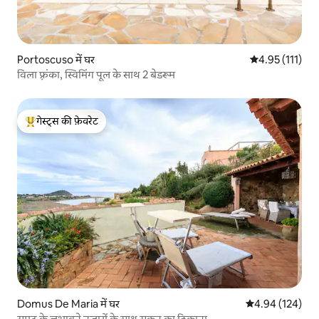
Portoscuso में घर
औसत रेटिंग 5 में स
4.95 (111)
विला फ़्रंका, स्विमिंग पूल के साथ 2 बेडरूम
गेस्ट्स की फ़ेवरेट
गेस्ट्स का टॉप फ़ेवरेट
Domus De Maria में घर
औसत रेटिंग 5 में स
4.94 (124)
समुद्र के लुभावने नज़ारों के साथ सुकून का ठिकाना