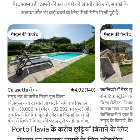
गेस्ट सहमत हैं : ठहरने की इन जगहों को अपनी लोकेशन, सफ़ाई के
अलावा और भी कई बातों के लिए ऊँची रेटिंग मिली हुई है.
गेस्ट्स की फ़ेवरेट
गेस्ट्स की फ़ेवरेट
गेस्ट्स की फ़ेवरेट
गेस्ट्स की फ़ेवरेट
कालियरी में गेस्ट सुइट
Calasetta में घर
औसत रेटिंग 5 में से 4.92, 140 समीक्षाएँ
4.92 (140)
रोमांटिक स्टूडियो वि
समुद्र तट के करीब निजी पूल विला
विला सेलेस्ट, निजता 
बिलकुल नया दो मंज़िला घर, जिसमें एक विशाल
बनाया गया, शहर के केंद
बगीचा (3,000 वर्ग मीटर - 32,292 वर्ग फ़ुट) और
कैग्लियारी में एक विशेष
एक निजी स्विमिंग पूल है और यह स्पियाज़िया ग्रांडे
समुद्र के किनारे, कैला 
बीच से सिर्फ़ 7 मिनट की पैदल दूरी पर है। ग्रामीण
साथ, चट्टानों से होकर गु
इलाके में स्थित और कुदरती माहौल के बीचों-बीच,
Porto Flavia के करीब छुट्टियाँ बिताने के लिए
लुभावने नज़ारों और प्रा
यह समुद्र के करीब रहते हुए सुकून और निजता देता
जो ट्रैकिंग या माउंटेन
है। हर साल हम अपने मेहमानों के लिए सुविधाओं को