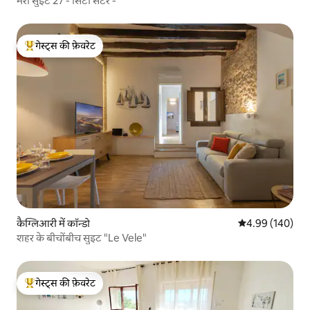
मेरा सुइट 27 - सिटी सेंटर -
गेस्ट्स की फ़ेवरेट
गेस्ट्स का टॉप फ़ेवरेट
कैग्लिआरी में कॉन्डो
औसत रेटिंग 5 में स
4.99 (140)
शहर के बीचोंबीच सुइट "Le Vele"
गेस्ट्स की फ़ेवरेट
गेस्ट्स का टॉप फ़ेवरेट