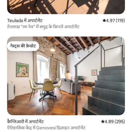
Teulada में अपार्टमेंट
औसत रेटिंग 5 में स
4.97 (119)
तेउलाडा "ला नेव" में समुद्र के किनारे अपार्टमेंट
गेस्ट्स की फ़ेवरेट
गेस्ट्स की फ़ेवरेट
कैग्लिआरी में अपार्टमेंट
औसत रेटिंग 5 में स
4.89 (295)
ऐतिहासिक केंद्र में Genovesi डिज़ाइन अपार्टमेंट