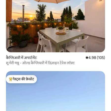
कैग्लिआरी में अपार्टमेंट
औसत रेटिंग 5 में स
4.98 (105)
सू मेरी मन्नू - ओल्ड कैग्लियारी में डिज़ाइन टेरेस लॉफ़्ट
गेस्ट्स की फ़ेवरेट
गेस्ट्स का टॉप फ़ेवरेट