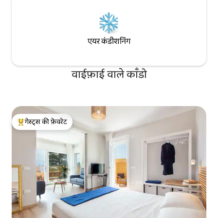
एयर कंडीशनिंग
वाईफ़ाई वाले काँडो
गेस्ट्स की फ़ेवरेट
गेस्ट्स का टॉप फ़ेवरेट