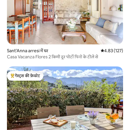
Sant'Anna arresi में घर
औसत रेटिंग 5 में स
4.83 (127)
Casa Vacanza Flores 2 किमी दूर पोर्टो पिनो के टीले से
गेस्ट्स की फ़ेवरेट
गेस्ट्स का टॉप फ़ेवरेट