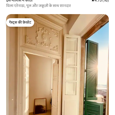
इस मोलास में कोठी
औसत रेटिंग 5 में 
4.75 (16)
विला एरेनाडा, पूल और जकूज़ी के साथ शानदार
गेस्ट्स की फ़ेवरेट
गेस्ट्स की फ़ेवरेट