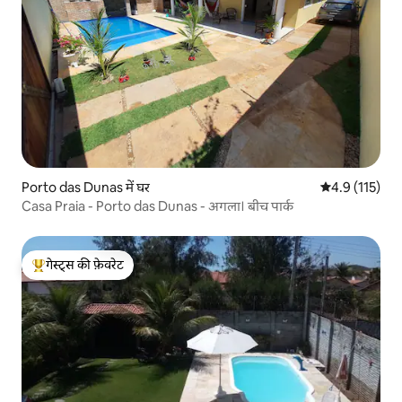
Porto das Dunas में घर
औसत रेटिंग 5 में
4.9 (115)
Casa Praia - Porto das Dunas - अगला। बीच पार्क
गेस्ट्स की फ़ेवरेट
गेस्ट्स का टॉप फ़ेवरेट