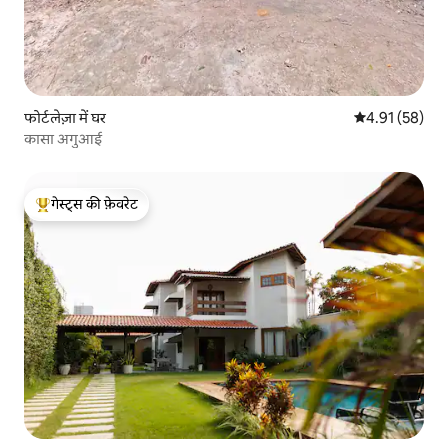
फोर्टलेज़ा में घर
औसत रेटिंग 5 में 
4.91 (58)
कासा अगुआई
गेस्ट्स की फ़ेवरेट
गेस्ट्स का टॉप फ़ेवरेट