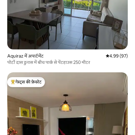
Aquiraz में अपार्टमेंट
औसत रेटिंग 5 में 
4.99 (97)
पोर्टो दास डुनास में बीच पार्क से पेंटहाउस 250 मीटर
गेस्ट्स की फ़ेवरेट
गेस्ट्स का टॉप फ़ेवरेट