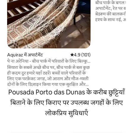
के बगल में
बीच पार्क के बगल में स
अपार्टमेंट, रेत पर खड़े एक
बेडरूम की बालकनी से 
दृश्य के साथ नई, अच्छी त
टीवी के साथ 2 बेडरूम औ
सुइट है। 💎इंटरनेट 4
स्ट्रीमिंग के लिए बेहत
बेडरूम में💎 इसमें एयर
भोजन तैयार करने के ल
अपार्टमेंट में एक नई व
Aquiraz में अपार्टमेंट
औसत रेटिंग 5 में से 4.9, 101 समीक्षाएँ
4.9 (101)
नहाने के तौलिए उपलब्
पे ना अरेनिया - बीच पार्क में परिवारों के लिए बिल्कुल
season_foldaleza
सही
सियारा के सबसे अच्छे बीच पर, बीच पार्क से बस कुछ
ही कदम दूर हमारे यहाँ ठहरें। बच्चों वाले परिवारों के
लिए एक परफ़ेक्ट जगह, जो आराम और मौज-मस्ती
दोनों के लिए डिज़ाइन किया गया एक सुरक्षित और
आरामदायक माहौल ऑफ़र करती है, साथ ही यहाँ
Pousada Porto das Dunas के करीब छुट्टियाँ
ऐसी सुविधाएँ मौजूद हैं, जो माता-पिता के लिए मन
की शांति और छोटे बच्चों के लिए यादगार पल
बिताने के लिए किराए पर उपलब्ध जगहों के लिए
सुनिश्चित करती हैं। यह जगह बिलकुल रेत पर है और
लोकप्रिय सुविधाएँ
यहाँ सबकुछ आस-पास ही मौजूद है, इसलिए यह
शानदार यादों से भरी, बेफ़िक्र और सुविधाजनक
छुट्टियाँ बिताने के लिए एक आदर्श माहौल है।
लाइफ़गार्ड वाला स्विमिंग पूल, सभी सुविधाओं से लैस