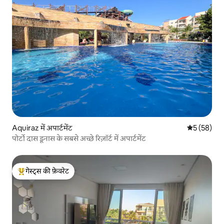
Aquiraz में अपार्टमेंट
औसत रेटिंग 5 
5 (58)
पोर्टो दास डूनास के सबसे अच्छे रिज़ॉर्ट में अपार्टमेंट
गेस्ट्स की फ़ेवरेट
गेस्ट्स का टॉप फ़ेवरेट