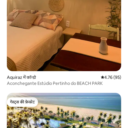
Aquiraz में कॉन्डो
औसत रेटिंग 5 में 
4.76 (95)
Aconchegante Estúdio Pertinho do BEACH PARK
गेस्ट्स की फ़ेवरेट
गेस्ट्स की फ़ेवरेट