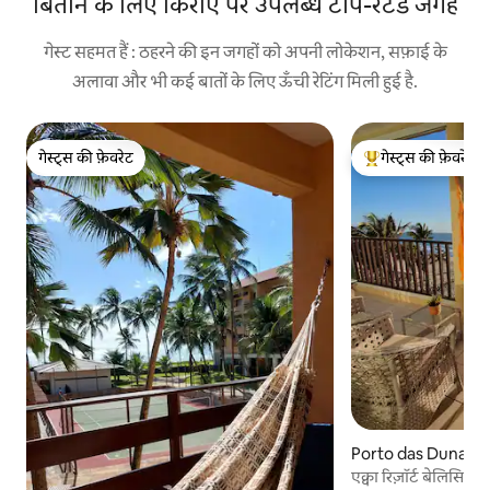
बिताने के लिए किराए पर उपलब्ध टॉप-रेटेड जगहें
गेस्ट सहमत हैं : ठहरने की इन जगहों को अपनी लोकेशन, सफ़ाई के
अलावा और भी कई बातों के लिए ऊँची रेटिंग मिली हुई है.
गेस्ट्स की फ़ेवरेट
गेस्ट्स की फ़ेवरेट
गेस्ट्स की फ़ेवरेट
गेस्ट्स का टॉप फ़ेवरेट
Porto das Dunas में अ
एक्वा रिज़ॉर्ट बेलिसिमो,